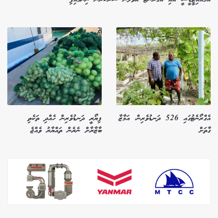
އެގްރޯނެޓުގައި 526 ދަނޑުވެރިން، އަމާޒާ
ފިޔޯރީ ދަނޑުވެރިން ހެއްދި ތަކެތި
ގާތަށް
ބާޒާރާށް ނެރެން ތައްޔާރު ވެއްޖެ