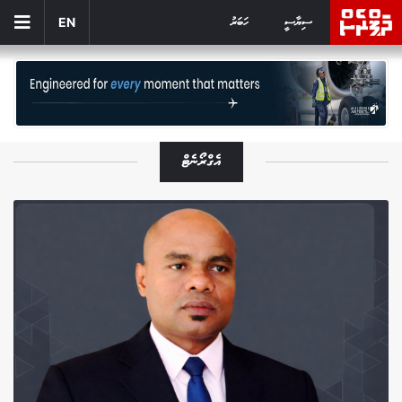
ސިޔާސީ
ހަބަރު
EN
އެގްރޯނެޓް