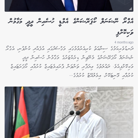
އެގްރޯ ނޭޝަނަލް ކޯޕަރޭޝަންގެ އެމްޑީ ހުސެއިން ދީދީ މަގާމުން
ވަކިކޮށްފި
4 months ago
ދަނޑުވެރިކަމުގެ ސިނާއަތު ކުރިއެރުވުމުގައި މަގްސަދުގައި އުފެއްދި ކުންފުނި، އެގްރޯ
ނެޝެނަލް ކޯޕަރޭޝަންގެ މެނޭޖިން ޑިރެކްޓަރުގެ މަގާމުން ހުސެއިން ދީދީ
ވަކިކޮށްފިއެވެ. ދައުލަތުގެ ވިޔަފާރި ތަންތަން ޕްރައިވެޓައިޒް ކުރުމާއި ކޯޕަރަޓައިޒް
ކުރުމާއި މޮނިޓަކޮށް، އިވެލުއޭޓް ކުރުމުގެ...