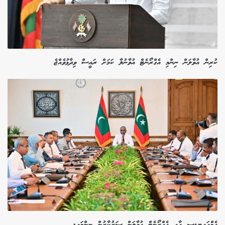
ކުރިން އުވާލަން ނިންމި އެގްރޯނެޓް އުވާނުލާ ކަމަށް ރައީސް ވިދާޅުވެއްޖެ
އެމްއައިޓީޑީސީ އާއި އެގްރޯނެޓް އުވާލަން ސަރުކާރުން ނިންމައިފި