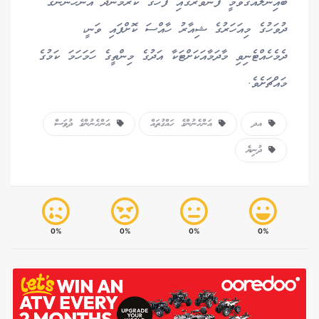
ބައިނަލްއަގުވާމީ ފެންވަރުގައި ފާހަގަ ކުރަމުންދާ އަންހެނުންގެ
ދުވަހުގެ މިއަހަރުގެ ޝިއާރު ހާއްސަ ކޮށްފައި ވަނީ،
ދެމެހެއްޓެނިވި މާދަމާއަކަށްޓަކާ އަދުގެ މިންތީގެ ހަމަހަމަ ކަމުގެ
މައްޗަށެވެ.
އދ
އަންހެނުންގެ ހައްގުތައް
އަންހެނުންގެ ދުވަސް
ދުނިޔެ
0%
0%
0%
0%