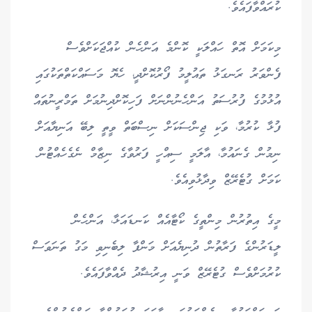
ކުރައްވާފައެވެ.
މިކަމަށް އޮތް ހައްލަކީ ކޮންމެ އަންހެން ކުއްޖަކަށްވެސް
ފެންވަރު ރަނގަޅު ތައުލީމު ފޯރުކޮށްދީ، ހެޔޮ މަސައްކަތްތަކުގައި
އުޅުމުގެ ފުރުސަތު އަންހެނުންނަށް ފަހިކޮށްދިނުމަށް ތަމްރީނުތައް
ފުޅާ ކުރުމާ، ވަކި ޖިންސަކަށް ނިސްބަތް ވީތީ ލިބޭ އަނިޔާއަށް
ނިމުން ގެނައުމާ، އާލަމީ ސިއްހީ ފަރުވާގެ ނިޒާމް ނެގެހެއްޓުން
ކަމަށް ގުޓެރޭޒް ވިދާޅުވިއެވެ.
މީގެ އިތުރުން މިންތީގެ ކޯޓާއެއް ކަނޑައަޅާ، އަންހެން
ލީޑަރުންގެ ފަރާތުން ދުނިޔެއަށް މަންފާ ލިބެނިވި މަގު ތަނަވަސް
ކުރުމަށްވެސް ގުޓެރޭޒް ވަނީ އިރުޝާދު ދެއްވާފައެވެ.