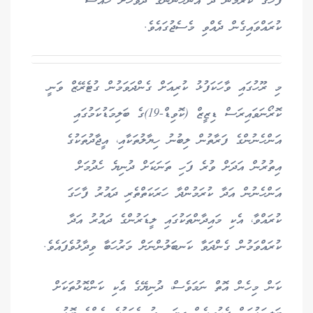
ފާހަގަ ކުރަމުން ދާ އަންހެނުންގެ ދުވަހަށް ހާއްސަ
ކުރައްވައިގެން ދެއްވި މެސެޖުގައެވެ.
މި ރޫހުގައި ވާހަކަފުޅު ކުރިއަށް ގެންދަވަމުން ގުޓެރޭޒް ވަނީ
ކޮރޯނަވައިރަސް ޑިޒީޒް (ކޮވިޑް-19)ގެ ބަލިމަޑުކަމުގައި
އަންހެނުންގެ ފަރާތުން ލިބުނު ހިޔާލުތަކާއި، އީޖާދުތަކުގެ
އިތުރުން އަދަށް ވުރެ ފަހި ތަނަކަށް ދުނިޔެ ހެދުމަށް
އަންހެނުން އަދާ ކުރަމުންދާ ހަރަކަތްތެރި ދައުރު ފާހަގަ
ކުރައްވާ، އެކި މައިދާންތަކުގައި ލީޑަރުންގެ ދައުރު އަދާ
ކުރައްވަމުން ގެންދަވާ ކަނބަލުންނަށް މަރުހަބާ ވިދާޅުވެފައެވެ.
ކަން މިހެން އޮތް ނަމަވެސް، ދުނިޔޭގެ އެކި ކަންކޮޅުތަކަށް