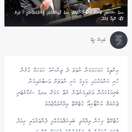
އދގެ ސެކްރެޓަރީ ޖެނެރަލް އެންޓޯނިއޯ ގުޓެރޭޒް، އދގެ ޕޯޑިއަމްއެއްގައި ވާހަކަފުޅުދައްކަވަނީ / ފައިލް
ފޮޓޯ: ރޭޑިއޯ ފަރްދާ
އައިޝާ ރީމާ
މިންތީގެ ހަމަހަމަކަން ނުވަތަ ދެ ޖިންސުގެ ހަމަހަމާ ގުޅުން
ހުރި ކަންކަމުގައި ގަޑީގެ ކަށި ނުވަތަށް އަނބުރައިގެން
ބަލިމަޑުކަމުން އަރައިގަނެވެން ނެތް ކަމަށް، އދގެ ސެކްރެޓަރީ
ޖެނެރަލް އެންޓޯނިއޯ ގުޓެރޭޒް ވިދާޅުވެއްޖެއެވެ.
ގުޓެރޭޒް މިހެން ވިދާޅުވީ، ބައިނަލްއަގުވާމީ ފެންވަރުގައި މިއަދު