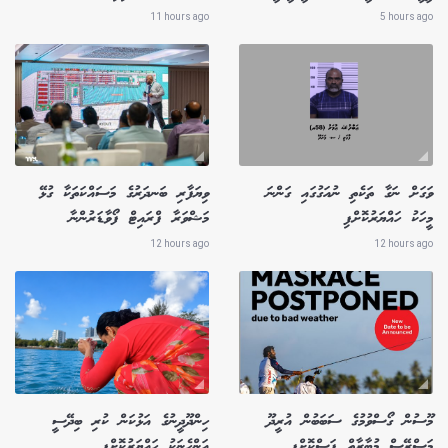
11 hours ago
5 hours ago
ވަގަށް ނަގާ ތަކެތި ނުއަގުގައި ގަންނަ
ވިޔަފާރި ބަނދަރުގެ މަސައްކަތަކާ ގުޅޭ
މީހަކު ހައްޔަރުކޮށްފި
މަޝްވަރާ ފްރައިޓް ފޯވާޑަރުންނާ
12 hours ago
12 hours ago
މޫސުން ގޯސްވުމުގެ ސަބަބުން އުރީދޫ
ހިންދޫދީނުގެ އަޅުކަން ކުރި ބިދޭސީ
މަސްރޭސް މުބާރާތް ފަސްކޮށްފި
އަންހެނަކު ހައްޔަރުކޮށްފި