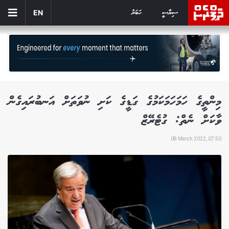
ސިޔާސީ
ހަބަރު
EN
މިންތީގެ ހަމަހަމަކަމުގެ ގަޑީގެ ކަށި ނުވަތަށް އަނބުރައިގެން
ވާކަށް ނެތް: ގުޓެރޭޒް
08 March 2022, 07:50