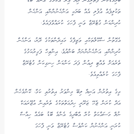
ބަލިމަޑުކަން ފެތުރިގެން ދިޔަ އިރު އެކަމުގެ އެންމެ ބޮޑު
ތަކުލީފެއް އުފުލި އެއް ބަޔަކީ އަންހެނުންނާއި އަންހެން
ކުދިންކަން ގުޓެރޭޒް ވަނީ ފާހަގަ ކުރައްވާފައެވެ.
އެގޮތުން ސްކޫލްތަކާއި ވަޒީފާގެ މައިދާންތަކުގެ ދޮރު، އަންހެން
ކުދިންނާއި އަންހެނުންނަށް ބަންދުވެ، އިންތިހާ ފަގީރުކަމުގެ
ތެރެއަށް ވެއްޓި ދިއުން ފަދަ ކަންކަން ހިނގިކަން ގުޓެރޭޒް
ފާހަގަ ކުރެއްވިއެވެ.
މީގެ އިތުރުން އަނިޔާ ލިބޭ މިންވަރު އިތުރުވި ކަމާ، ކޮންމެހެން
އަދާ ކުރަން ޖެހޭ ޒަރޫރީ ހިދުމަތްތަކުގެ ތެރެއިން އުޖޫރައަކާ
ނުލާ މަސައްކަތް ކުރާ އާބާދީގެ އެންމެ ބޮޑު ބައެއް ހިއްސާ
ކުރަނީ އަންހެނުން ކަންވެސް ގުޓެރޭޒް ވަނީ ފާހަގަ