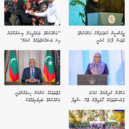
ޕީއެންސީން ކުލަގަދަކޮށް އަންހެނުންގެ
"އަންހެނުންގެ ތަރައްގީއަށް މިސަރުކާރުން
ދުވަސް ފާހަގަ ކުރަނީ
ގިނަ މަސައްކަތްތަކެއް ކުރަން"
އަންހެން ކުދިންނަށް ހަމަހަމަ
މުޖްތަމައުގެ ކަންކަން ހިނގަމުންދަނީ
ފުރުސަތުތަކެއް ހޯދައިދޭން ޖެހޭ: ސާޖިދާ
އަންހެނުންގެ ބައިވެރިވުމާއެކު