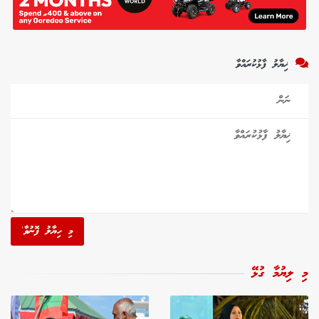
ޚިޔާލު ފާޅުކުރައްވާ
މި ހިޔާލު ފޮނުވާ'
މި ލިޔުމާ ގުޅޭ