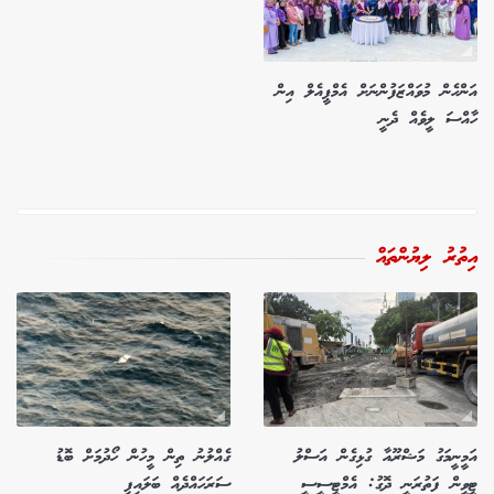
އަންހެން މުވައްޒަފުންނަށް އެމްޕީއެލް އިން
ހާއްސަ ލީވެއް ދެނީ
އިތުރު ލިޔުންތައް
އަމީނީމަގު މަޝްރޫއާ ގުޅިގެން އަސްލު
ގެއްލުނު ތިން މީހުން ހޯދުމަށް ބޮޑު
ޓީވީން ފަތުރަނީ ދޮގު: އެމްޓީސީސީ
ސަރަހައްދެއް ބަލައިފި