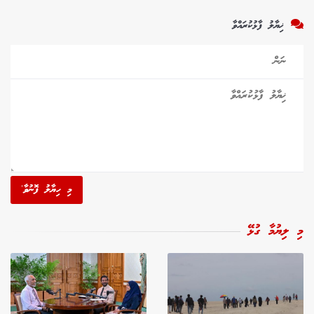
ޚިޔާލު ފާޅުކުރައްވާ
މި ހިޔާލު ފޮނުވާ'
މި ލިޔުމާ ގުޅޭ