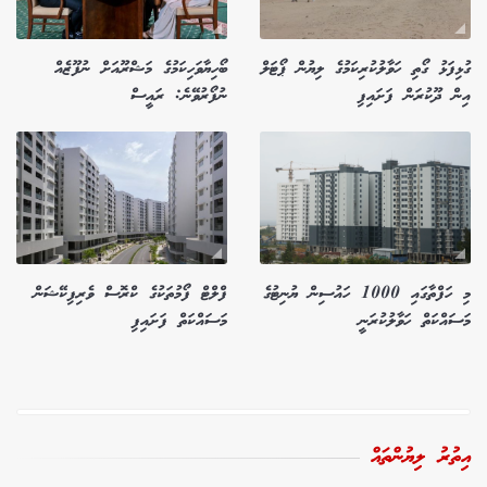
ގުޅިފަޅު ގޯތި ހަވާލުކުރިކަމުގެ ލިޔުން ޕޯޓަލް
ބޯހިޔާވަހިކަމުގެ މަޝްރޫއަށް ނުފޫޒެއް
އިން ދޫކުރަން ފަށައިފި
ނުފޯރުވޭނެ: ރައީސް
މި ހަފްތާގައި 1000 ހައުސިން ޔުނިޓުގެ
ފްލްޓް ފޯމުތަކުގެ ކްރޮސް ވެރިފިކޭޝަން
މަސައްކަތް ހަވާލުކުރަނީ
މަސައްކަތް ފަށައިފި
އިތުރު ލިޔުންތައް