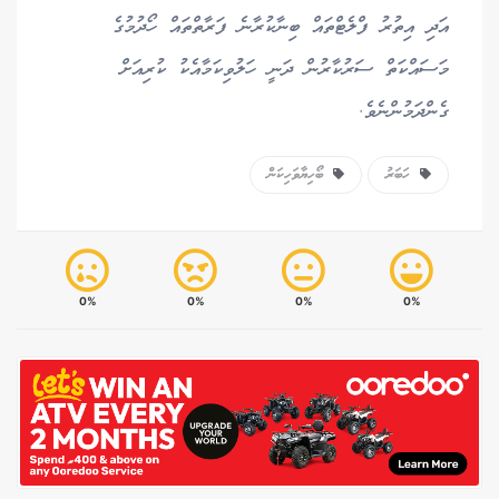
އަދި އިތުރު ފްލެޓްތައް ބިނާކުރާނެ ފަރާތްތައް ހޯދުމުގެ
މަސައްކަތް ސަރުކާރުން ދަނީ ހަލުވިކަމާއެކު ކުރިއަށް
ގެންދަމުންނެވެ.
ހަބަރު
ބޯހިޔާވަހިކަން
0%
0%
0%
0%