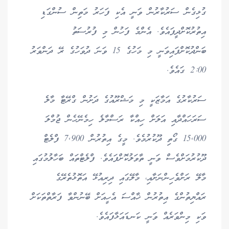
ގުޅިގެން ސަރުކާރުން ވަނީ އެކި ފަހަރު މަތިން ސުންގަޑި
އިތުރުކޮށްދީފައެވެ. އެންމެ ފަހުން މި ފުރުސަތު
ބަންދުކޮށްފައިވަނީ މި މަހުގެ 15 ވަނަ ދުވަހުގެ ރޭ ދަންވަރު
2:00 ގައެވެ.
ސަރުކާރުގެ އަމާޒަކީ މި މަޝްރޫއުގެ ދަށުން ގްރޭޓާ މާލެ
ސަރަހައްދާއި އަލަށް ހިއްކާ ރަސްމާލެ ހިމެނޭހެން ޖުމްލަ
15,000 ގޯތި ދޫކުރުމެވެ. މީގެ އިތުރުން 7,900 ފްލެޓް
ދޫކުރުމަށްވެސް ވަނީ ތާވަލުކޮށްފައެވެ. ފްލެޓްތައް ބަހާލުމުގައި
މާލޭ ރަށްވެހިންނަށާއި، މާލޭގައި ދިރިއުޅޭ އަތޮޅުތެރޭގެ
ރައްޔިތުންގެ އިތުރުން ޚާއްސަ އެހީއަށް ބޭނުންވާ ފަރާތްތަކަށް
ވަކި މިންވަރެއް ވަނީ ކަނޑައަޅާފައެވެ.