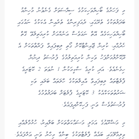
މި ފަހަރުގެ ބޯހިޔާވަހިކަމުގެ ސިޔާސަތަށް ގެނެވުނު މުހިންމު
ބަދަލުތަކުގެ ތެރޭގައި، ދެމަފިރިންގެ ތެރެއިން އެކަކުގެ ނަމުގައި
ބޯހިޔާވަހިކަމެއް އޮތް ނަމަވެސް އަނެކާއަށް ކުރިމަތިލެވޭ ގޮތް
ހެދުމާއި، ކުރިން ޖޮއިންޓްކޮށް ގޯތި ލިބިފައިވާ ފަރާތްތަކަށް އެ
ދޫކޮށްލުމަށްފަހު ވަކިން ކުރިމަތިލުމުގެ ފުރުސަތު ދިނުން
ހިމެނެއެވެ. އަދި ކުރީގެ ސްކީމަކުން 1 ނުވަތަ 2 ކޮޓަރީގެ
ފްލެޓްތައް ލިބިފައިވާ އާއިލާތަކުގެ ހާލަތައް ބަލައި ވަކި
ޝަރުތުތަކަކާއެކު 3 ކޮޓަރީގެ ފްލެޓަށް ބަދަލުވުމުގެ
ފުރުސަތުވެސް ވަނީ ފަހިކޮށްދީފައެވެ.
މި މަޝްރޫއުގެ އަމަލީ މަސައްކަތްތަކަށް ބަލާއިރު، ހުޅުމާލެއާއި
ވިލިމާލޭގައި ބައެއް ފްލެޓްތަކުގެ ބިންގާ މިހާރު ވަނީ އަޅާފައެވެ.