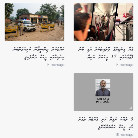
އެއާ އިންޑިއާގެ ފްލައިޓަކަށް އައި ބާރު
ކުއްޖަކަށް ޖިންސީގޯނާ ކުރިކަމަށްބުނެ
ލޮޅުމެއްގައި 17 މީހަކަށް އަނިޔާ
އިންޑިއާގައި މީހަކު މަރާލައިފި
14 hours ago
14 hours ago
3 ލައްކަ ރުފިޔާ ހުރި ފޮއްޓެއް ވަގަށް
ނެގި މީހަކު ހައްޔަރުކޮށްފި
15 hours ago