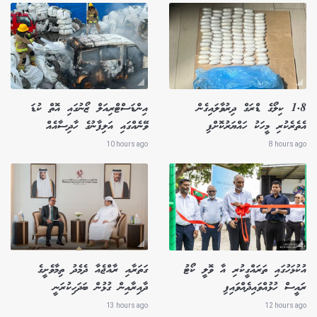
1.8 ކިލޯގެ ޑްރަގް ދިރުވާލައިގެން
އިންޑަސްޓްރިއަލް ޒޯނުގައި އޮތް ކުޑަ
އެތެރެކުރި މީހަކު ހައްޔަރުކޮށްފި
ވޭނެއްގައި އަލިފާނުގެ ހާދިސާއެއް
10 hours ago
8 hours ago
އުކުޅަހުގައި ތަރައްގީކުރި އާ ވޮލީ ކޯޓު
ގަތަރާއި ރާއްޖެއާ ދެމެދު ތިމާވެށީގެ
ރައީސް ހުޅުއްވައިދެއްވައިފި
ދާއިރާއިން ގުޅުން ބަދަހިކުރަނީ
13 hours ago
12 hours ago