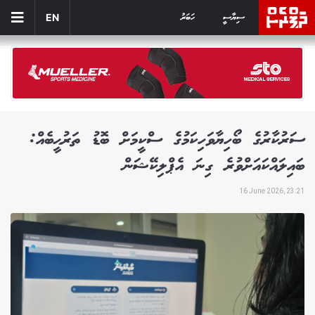
ސިޔާސީ
ހަބަރު
EN
ސަރުކާރުގެ ބޯހިޔާވަހިކަމުގެ ސްކީމަށް ބޮޑު ތަރުޙީބެއް:
ބައިލައްކައަށްވުރެ ގިނަ އެޕްލިކޭޝަން
16 June 2026, 23:21