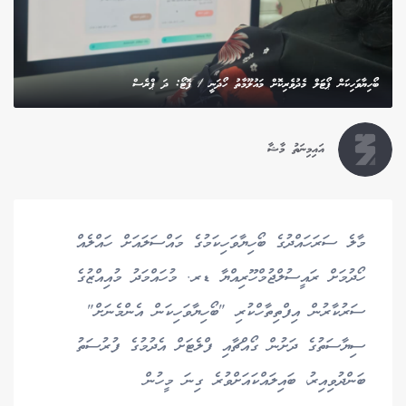
ބޯހިޔާވަހިކަން ޕޯޓަލް މެދުވެރިކޮށް މައުލޫމާތު ހޯދަނީ / ފޮޓޯ: ދަ ޕްރެސް
އައިމިނަތު މާޝާ
މާލެ ސަރަހައްދުގެ ބޯހިޔާވަހިކަމުގެ މައްސަލައަށް ހައްލެއް
ހޯދުމަށް ރައީސުލްޖުމްހޫރިއްޔާ ޑރ. މުހައްމަދު މުއިއްޒުގެ
ސަރުކާރުން އިފްތިތާހްކުރި "ބޯހިޔާވަހިކަން އެންމެނަށް"
ސިޔާސަތުގެ ދަށުން ގޯއްޗާއި ފްލެޓަށް އެދުމުގެ ފުރުސަތު
ބަންދުވިއިރު، ބައިލައްކައަށްވުރެ ގިނަ މީހުން