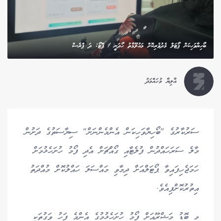
ބޯހިޔާވަހިކަން ޕޯޓަލް މެދުވެރިކޮށް މައުލޫމާތު ހޯދަނީ / ފޮޓޯ: ދަ ޕްރެސް
އާލިޔާ މުހައްމަދު
ސަރުކާރުގެ "ބޯހިޔާވަހިކަން އެންމެންނަށް" ސިޔާސަތުގެ ދަށުން
މާލެ ސަރަހައްދުން ފުލެޓާއި ގޯއްޗަށް އެދި ފޯމު ހުށަހެޅުމަށް
ހަމަޖެހިފައިވާ ޕޯޓަލްއަށް ދިމާވި މައްސަލަ ހައްލުކޮށް މުއްދަތު
އިތުރުކޮށްފިއެވެ.
މި ބޮޑު މަޝްރޫއަށް ފޯމު ހުށަހެޅުމުގެ އެންމެ ފަހު ވަގުތަކީ