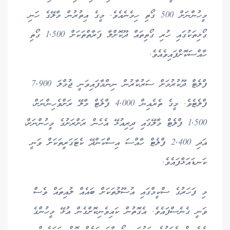
މީހުންނަށް 500 ގޯތި ހިމެނެއެވެ. މީގެ އިތުރުން މާލޭގެ ހަނި
ގޯޅިތަކުގައި ހުރި ގޯތިތައް ދޫކޮށްލާ ފަރާތްތަކަށް 1,500 ގޯތި
ހާއްސަކޮށްފައިވެއެވެ.
ފްލެޓް ދޫކުރުމަށް ސަރުކާރުން ނިންމާފައިވަނީ ޖުމްލަ 7,900
ފްލެޓެވެ. މީގެ ތެރެއިން 4,000 ފްލެޓް މާލޭ ރަށްވެހިންނަށް،
1,500 ފްލެޓް މާލޭގައި ދިރިއުޅޭ އެހެން ރަށްރަށުގެ މީހުންނަށް،
އަދި 2,400 ފްލެޓް ހާއްސަ އިސްކަންދޭ ކެޓަގަރީތަކަށް ވަނީ
ކަނޑައަޅާފައެވެ.
މި ފަހަރުގެ ސްކީމްގައި އުސޫލުތަކަށް ބައެއް ލުއިތައް ވެސް
ވަނީ ގެނެސްފައެވެ. އެގޮތުން ކައިވެނިކޮށްގެން އުޅޭ މީހުންގެ