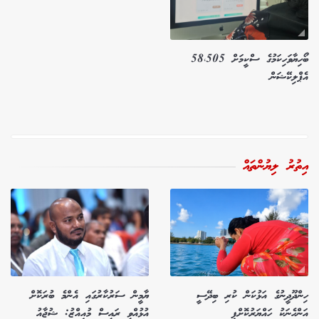
ބޯހިޔާވަހިކަމުގެ ސްކީމަށް 58،505
އެޕްލިކޭޝަން
އިތުރު ލިޔުންތައް
ހިންދޫދީނުގެ އަޅުކަން ކުރި ބިދޭސީ
ޔާމީން ސަރުކާރުގައި އެންމެ ބުރަކޮށް
އަންހެނަކު ހައްޔަރުކޮށްފި
އުޅުއްވީ ރައީސް މުއިއްޒު: ޝުޖާއު