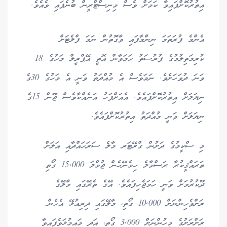
އިތުރުކޮށްފައިވާ ކަމަށް ވެސް މިނިސްޓްރީން ބުނެފައި ވެއެވެ.
އެންމެ ފުރަތަމަ ނިންމާފައި ވާގޮތުން ނަމަ ފްލެޓަށް
ކުރިމަތިލުމުގެ ފުރުސަތު ހަމަވާން އޮތީ އޭޕްރީލް މަހުގެ 18
ވަނަ ދުވަހަށެވެ. ނަމަވެސް އެ މުއްދަތު ވަނީ އެ މަހުގެ 30ގެ
ނިޔަލަށް އިތުރުކޮށްފައެވެ. އެއަށްފަހު އަނެއްކާވެސް ޖޫން 15ގެ
ނިޔަލަށް ވަނީ މުއްދަތު އިތުރުކޮށްފައެވެ.
މި ސްކީމުގެ ދަށުން ގްރޭޓަރ މާލެ ސަރަހައްދާއި އަލަށް
ތަރައްޤީކުރާ ރަސްމާލެ ހިމެނޭހެން ޖުމްލަ 15,000 ގޯތި
ދޫކުރުމަށް ވަނީ ހަމަޖެހިފައެވެ. އޭގެ ތެރޭގައި މާލޭގެ
ރަށްވެހިންނަށް 10,000 ގޯތި، މާލޭގައި ދިރިއުޅޭ އެހެން
ރަށްރަށުގެ މީހުންނަށް 3,000 ގޯތި، އަދި މައިމުޅަވެފައިވާ