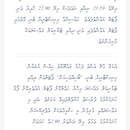
މިރޭގެ 23:59 ނިންމި ނަމަވެސް މިރޭ 22:00 ހާއިރު ވަނީ
ޕޯޓަލް ޑައުންވެފައެވެ. ހައުސިންގް މިނިސްޓްރީން ބުނި ގޮތުގައި
ޕޯޓަލް ޑައުންވެފައި ވަނީ ދިމާވި ޓެކްނިކަލް މައްސަލައަކާ
ގުޅިގެންނެވެ.
އެކަމާ ގުޅޭ އެންމެ ފަހުގެ މައުލޫމާތު ހިއްސާ ކުރަމުން
މިނިސްޓްރީން ބުނީ، "ބޯހިޔާވަހިކަން" ޕޯޓަލްއަށް ދިމާވި
ޓެކްނިކަލް މައްސަލަ މިހާރު ހައްލުކޮށް ޕޯޓަލް މެދުވެރިކޮށް ފޯމް
ހުށަހެޅުމުގެ ފުރުސަތު ހުޅުވާލާފައިވާ ކަމަށެވެ. އަދި މި
މައްސަލައާއި ގުޅިގެން މި ސްކީމްތަކަށް އެޕްލިކޭޝަން
ހުށަހެޅުމުގެ ވަގުތު މިރޭ ދަންވަރު 2:00އާ ހަމައަށް