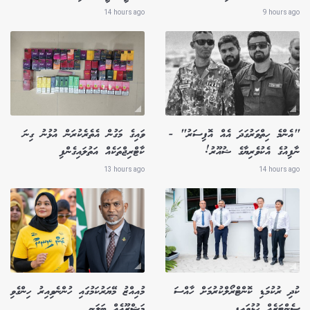
14 hours ago
9 hours ago
"އެންމެ ހިތްވަރުގަދަ އެއް އޮފިސަރު" -
ވައިގެ މަގުން އެތެރެކުރަން އުޅުނު ގިނަ
ނާފިއުގެ އެކުވެރިޔާގެ ޝުއޫރު!
ކާޓްރިޖްތަކެއް އަތުލައިގެންފި
13 hours ago
14 hours ago
ކުދި ރުކުމަޑި ކޮންޓްރޯލްކުރުމަށް ހާއްސަ
މުއިއްޒު މޭޔަރުކަމުގައި ހުންނެވިއިރު ހިންގެވި
ސެންޓަރެއް ހުޅުވައިފި
މަޝްރޫއެއް ބަލަނީ