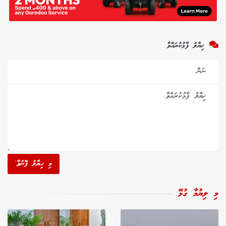
ޚިޔާލު ފާޅުކުރައްވާ
މި ހިޔާލު ފޮނުވާ'
މި ލިޔުމާ ގުޅޭ