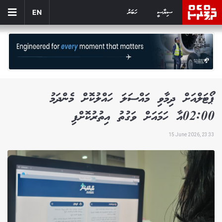
ސިޔާސީ
ހަބަރު
EN
ޕޯޓަލްއަށް ދިމާވި މައްސަލަ ހައްލުކޮށް މެންދަމު
02:00އާ ހަމައަށް ވަގުތު އިތުރުކޮށްފި
15 June 2026, 23:33