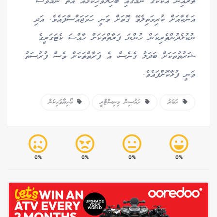
ތެރެއިން އެކަކުގެ ނަމުގައި ބޯހިޔާވަހިކަމެއް އޮތް ނަމަވެސް
އަނެކާއަށް ކުރިމަތިލެވޭ ގޮތަށް ވަނީ ހަމަޖައްސާފައެވެ. އަދި
ނުކުޅެދުންތެރިކަން ހުންނަ ފަރާތްތަކަށް ހާއްސަ ކެޓަގަރީގެ
ޝަރުތުތަކަށް ބަދަލު ގެނެސް، އެ ފަރާތްތަކަށް ވެސް ފުރުސަތު
ވަނީ ފުޅާކޮށްފައެވެ.
ހަބަރު
ހައުސިން މިނިސްޓްރީ
ބޯހިޔާވަހިކަން
0%
0%
0%
0%