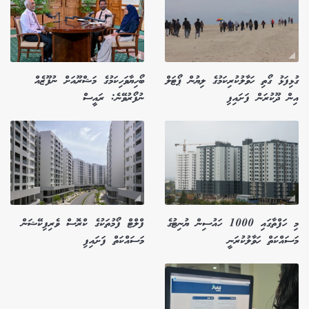
ގުޅިފަޅު ގޯތި ހަވާލުކުރިކަމުގެ ލިޔުން ޕޯޓަލް
ބޯހިޔާވަހިކަމުގެ މަޝްރޫއަށް ނުފޫޒެއް
އިން ދޫކުރަން ފަށައިފި
ނުފޯރުވޭނެ: ރައީސް
މި ހަފްތާގައި 1000 ހައުސިން ޔުނިޓުގެ
ފްލްޓް ފޯމުތަކުގެ ކްރޮސް ވެރިފިކޭޝަން
މަސައްކަތް ހަވާލުކުރަނީ
މަސައްކަތް ފަށައިފި