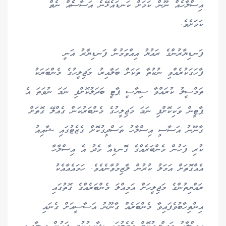
އިސްލާހެއް ނޫން ކަމަށް ކަނޑައެޅޭނެ އަސާސެެއް ނެތް
ކަމަަށެވެ.
ފަނޑިޔާރުންގެ ރައުޔު އިއްވަމުން ފަނޑިޔާރު ޣަނީ
ފާހަގަކުރެއްވި ނުކުތާ ތަކަށް ބަލާއިރު، މަޖިލީހުގެ މެންބަރަކު
ތަމްސީލު ކުރައްވާ ސިޔާސީ ޕާޓީ ބަދަލުކޮށްފި ނަމަ ނުވަތަ އެ
ޕާޓީން ވަކިކޮށްފި ނަމަ މަޖިލީހުގެ މެންބަރުކަން ގެއްލޭ ގޮތަށް
ގާނޫނު އަސާސީ އިސްލާހު ތަސްދީގުކޮށް ގެޒެޓުގައި ޝާއިއު
ކުރި ފަހުން މެންބަރެއްގެ ގޮނޑިއާ މެދު އެ އިސްލާހާ
އެއްގޮތަށް އަމަލު ކުރުން ލާޒިމުވާނެއެވެ. ހަމައެއާއެކު
ރައްޔިތުންގެ މަޖިލީހަށް އަމިއްލަ މެންބަރެއްގެ ގޮތުގައި
އިންތިހާބުވެފައިވާ މެންބަރެއް ގާނޫނު އަސާސީއަށް ގެނައި