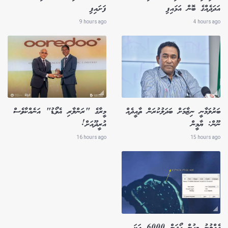
އަދަދެއްގެ ބޮން އަޅައިފި
ފަށައިފި
9 hours ago
4 hours ago
ބަރުލަމާނީ ނިޒާމަށް ބަދަލުކުރަން ތާއީދެއް
މީރާގެ "ރަންލާރި އެވޯޑު" އަނެއްކާވެސް
ނޫން: ޔާމީން
އުރީދޫއަށް!
16 hours ago
15 hours ago
ގެއްލުނު މީހުން ހޯދަން 6000 އަކަ