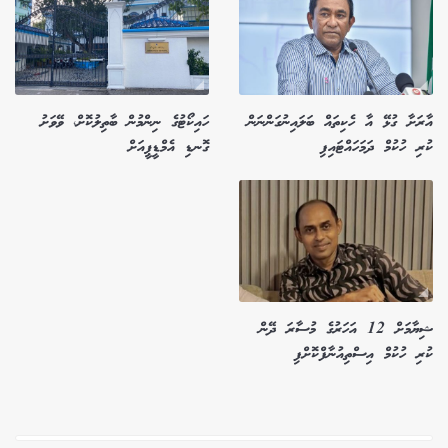
އާރަށާ ގުޅޭ އާ ހެކިތައް ބަލައިނުގަންނަން
ހައިކޯޓުގެ ނިންމުން ބާތިލުކޮށް، ވޭވަށު
ކުރި ހުކުމް ދަމަހައްޓައިފި
ގޮނޑި އެމްޑީޕީއަށް
ޝިޔާމަށް 12 އަހަރުގެ މުސާރަ ދޭން
ކުރި ހުކުމް އިސްތިއުނާފްކޮށްފި