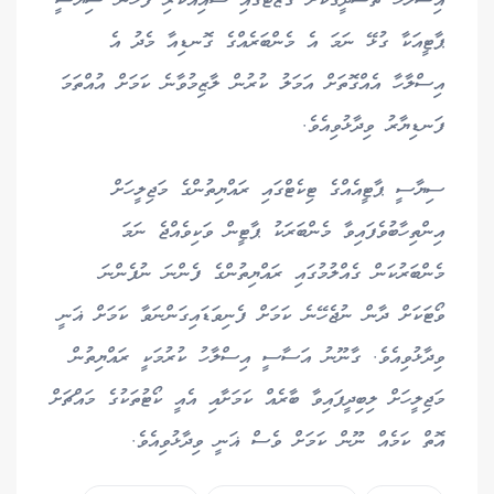
އިސްލާހު ތަސްދީގުކޮށް ގެޒެޓުގައި ޝާއިއުކުރި ފަހުން ސިޔާސީ
ޕާޓީއަކާ ގުޅޭ ނަމަ އެ މެންބަރެއްގެ ގޮނޑިއާ މެދު އެ
އިސްލާހާ އެއްގޮތަށް އަމަލު ކުރުން ލާޒިމުވާނެ ކަމަށް އުއްތަމަ
ފަނޑިޔާރު ވިދާޅުވިއެވެ.
ސިޔާސީ ޕާޓީއެއްގެ ޓިކެޓްގައި ރައްޔިތުންގެ މަޖިލީހަށް
އިންތިހާބުވެފައިވާ މެންބަރަކު ޕާޓީން ވަކިވެއްޖެ ނަމަ
މެންބަރުކަން ގެއްލުމުގައި ރައްޔިތުންގެ ފެންނަ ނުފެންނަ
ވޯޓަކަށް ދާން ނުޖެހޭނެ ކަމަށް ފެނިވަޑައިގަންނަވާ ކަމަށް ޣަނީ
ވިދާޅުވިއެވެ. ގާނޫނު އަސާސީ އިސްލާހު ކުރުމަކީ ރައްޔިތުން
މަޖިލީހަށް ލިބިދީފައިވާ ބާރެއް ކަމަށާއި އެއީ ކޯޓުތަކުގެ މައްޗަށް
އޮތް ކަމެއް ނޫން ކަމަށް ވެސް ޣަނީ ވިދާޅުވިއެވެ.