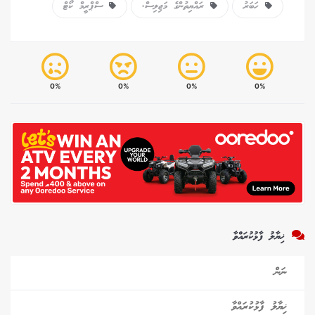
ހަބަރު
ރައްޔިތުންގެ މަޖިލިސް.
ސްޕްރީމް ކޯޓް
0%
0%
0%
0%
ޚިޔާލު ފާޅުކުރައްވާ