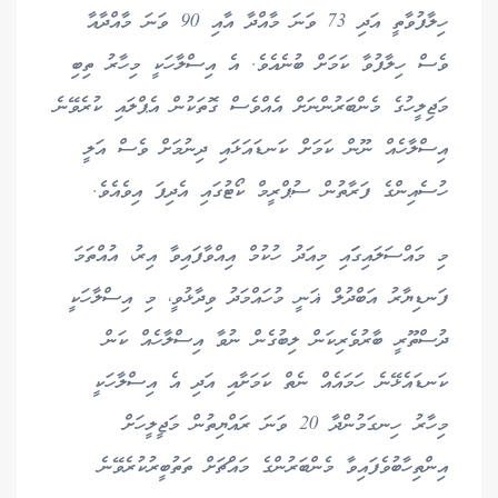
ހިލާފުވާތީ އަދި 73 ވަނަ މާއްދާ އާއި 90 ވަނަ މާއްދާއާ
ވެސް ހިލާފުވާ ކަމަށް ބުނެއެވެ. އެ އިސްލާހަކީ މިހާރު ތިބި
މަޖިލީހުގެ މެންބަރުންނަށް އެއްވެސް ގޮތަކުން އެޕްލައި ކުރެވޭނެ
އިސްލާހެއް ނޫން ކަމަށް ކަނޑައަޅައި ދިނުމަށް ވެސް އަލީ
ހުސެއިންގެ ފަރާތުން ސުޕްރީމް ކޯޓުގައި އެދިފަ އިވެއެވެ.
މި މައްސަލައިގަައި މިއަދު ހުކުމް އިއްވާފައިވާ އިރު، އުއްތަމަ
ފަނޑިޔާރު އަބްދުލް ޣަނީ މުހައްމަދު ވިދާޅުވީ، މި އިސްލާހަކީ
ދުސްތޫރީ ބާރުވެރިކަން ލިބުގެން ނުވާ އިސްލާހެއް ކަން
ކަނޑައެޅޭނެ ހަމައެއް ނެތް ކަމަށާއި އަދި އެ އިސްލާހަކީ
މިހާރު ހިނގަމުންދާ 20 ވަނަ ރައްޔިތުން މަޖީލީހަށް
އިންތިހާބުވެފައިވާ މެންބަރުންގެ މައްޗަށް ތަތުބީރުކުރެވޭނެ