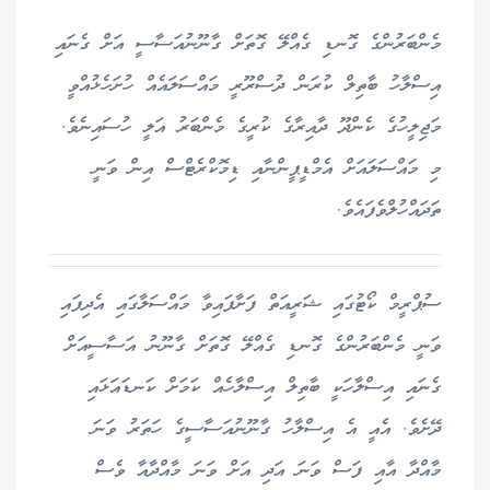
މެންބަރުންގެ ގޮނޑި ގެއްލޭ ގޮތަށް ގާނޫނުއަސާސީ އަށް ގެނައި
އިސްލާހު ބާތިލް ކުރަން ދުސްރޫރީ މައްސަލައެއް ހުށަހެޅުއްވީ
މަޖިލީހުގެ ކެންދޫ ދާއިރާގެ ކުރީގެ މެންބަރު އަލީ ހުސައިނެވެ.
މި މައްސަލައަށް އެމްޑީޕީންނާއި ޑިމޮކްރެޓްސް އިން ވަނީ
ތަދައްހުލްވެފައެވެ.
ސުޕްރީމް ކޯޓުގައި ޝަރީއަތް ފަށާފައިވާ މައްސަލާގައި އެދިފައި
ވަނީ މެންބަރުންގެ ގޮނޑި ގެއްލޭ ގޮތަށް ގާނޫނު އަސާސީއަށް
ގެނައި އިސްލާހަކީ ބާތިލް އިސްލާހެއް ކަމަށް ކަނޑައަޅައި
ދޭށެވެ. އެއީ އެ އިސްލާހު ގާނޫނުއަސާސީގެ ހަތަރު ވަނަ
މާއްދާ އާއި ފަސް ވަނަ އަދި އަށް ވަނަ މާއްދާއާ ވެސް