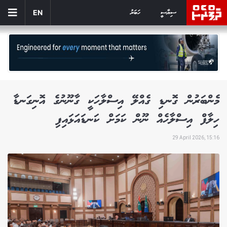
ސިޔާސީ
ހަބަރު
EN
މެންބަރުން ގޮނޑި ގެއްލޭ އިސްލާހަކީ ގާނޫނުގެ އޮނިގަނޑާ
ހިލާފް އިސްލާހެއް ނޫން ކަމަށް ކަނޑައަޅައިފި
29 April 2026, 15:16