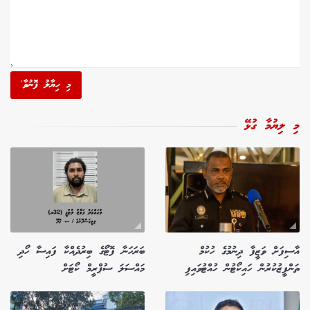
މި ހިޔާލު ފޮނުވާ'
މި ލިޔުމާ ގުޅޭ
އާސިފަށް ވަޒީފާ ދިނުމުގެ ހުކުމް
ބަރަހަނާ ފޮޓޯގެ ބިރުދެއްކާ ފައިސާ ހޯދި
ތަންފީޒުކުރުން ހައިކޯޓުން ހުއްޓުވައިފި
މައްސަލަ ސުޕްރީމް ކޯޓަށް