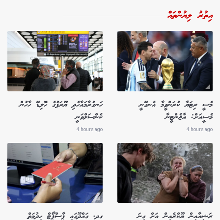
އިތުރު ލިޔުންތައް
މެސީ ރިޓަޔާ ކުރަންވީމާ އެނގޭނީ
ހަނގުރާމައާހެދި ޔޫރަޕުގެ ހޮލިޑޭ ހާހުން
މެސީއަށް: އާޖެންޓީނާ
ކެންސަލްވަނީ
4 hours ago
4 hours ago
ރަޝިއާއިން ޔޫކްރެއިން އަށް ގިނަ
ގދ. ގައްދޫގައި ޕާސްޕޯޓް ހިދުމަތް