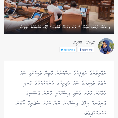
މި އަހަރުގެ ފުރަތަމަ ދައުރުގެ 4 ވަނަ ޖަލްސާގެ ތެރެއިން / ފޮޓޯ: ރައްޔިތުންގެ މަޖިލިސް
ޢާއިޝަތު ޝާޒްލީން
follow me
follow me
ރައްޔިތުންގެ މަޖިލީހުގެ މެންބަރުން ޕާޓީން ވަކިކޮށްފި ނަމަ
ނުވަތަ ވަކިވެއްޖެ ނަމަ މަޖިލީހުގެ މެންބަރުކަމުގެ ގޮނޑި
ގެއްލޭނެ ގޮތަށް ގެނައި އިސްލާހަކީ ގާނޫނު އަސާސީގެ
އޮނިގަނޑާ ހިލާފް އިސްލާހެއް ނޫން ކަމަށް ސުޕްރީމް ކޯޓުން
ހުކުމްކޮށްފިއެވެ.