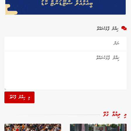
ޚިޔާލު ފާޅުކުރައްވާ
މި ހިޔާލު ފޮނުވާ'
މި ލިޔުމާ ގުޅޭ