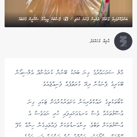
ބަންދުކޮށްފައިވާ ޕާނެއްގެ ތެރެއިން ފެނުނު ކުރަފި / ފޮޓޯ: ފޭސްބުކް ވީޑިއޯގެ ސްކްރީން ގްރެބެއް
އާލިޔާ މުހައްމަދު
މާލެ ސަރަހައްދުގެ ގިނަ ބަޔަކު ބޭނުން ކުރަމުންދާ އެލްސިއޯން
ބޭކަރީގެ ޕާނަކުން ދިރޭ ކުރަތްޕެއް ފެނިއްޖެއެވެ.
ކާބޯތަކެތީގެ ރައްކާތެރިކަން ކަށަވަރުކުރުމަށް ޓަކައި ގިނަ
އުސޫލުތަކެއް ވެސް ކަނޑައަޅައިފައި ހުރި ނަމަވެސް އެ
އުސޫލުތަކަށް ތަބާވެ، މިންގަނޑުތަކަށް ފައްތައިގެން ހިންގާ ކެފޭ