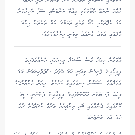
ހޮޓާތަކާއި ކާބޯތަކެތި ތައްޔާރު ކުރާ ތަންތަން ދަނީ މަދުވެ،
ހުއްދަ ނުނަގާ ކާބޯތަކެތި ވިއްކާ ތަންތަނާއި ސާފު ތާހިރުކަން
ކުޑަ ކެފޭތަކާއި ކާބޯ ތަކެތި ތައްޔާރު ކުރާ ތަންތަން މިހާރު
މާލޭގައި އެތައް ގުނައެއް މިވަނީ އިތުރުވެފައެވެ.
އެގޮތުން މިއަދު ވެސް ސޯޝަލް މީޑިއާގައި އާންމުވެފައިވާ
ވީޑިއޯއިން ފެނިގެން މިދަނީ ހަމަ އެފަދަ ސާފުތާހިރުކަން ކުޑަ
އަމަލެއްގެ ސަބަބުން ހިނގާފައިވާ ކަމެކެވެ. މިއަދު މެންދުރުފަހު
މީހަކު ފޭސްބުކަށް ދޫކޮށްލާފައިވާ ވީޑިއޯއިން ފެންނަނީ ސީލް
ކޮށްފައިވާ ޕާނެއްގައި ބައި އިންޗިއެއް ވަރުގެ ކުރަތްޕެއް ދުވެ
ދުވެ އޮތް މަންޒަރެވެ.