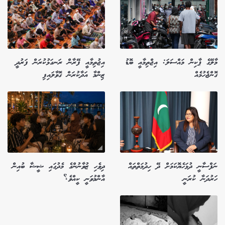
މާލޭގެ ޕާކިން މައްސަލަ: އިޖްތިމާއީ ބޮޑު
އިޖުތިމާއީ ފޭރާން ރަނގަޅުކުރަން ފަރުދީ
ގޮންޖެހުމެއް
ޒިންމާ އަދާކުރަން ގޮވާލައިފި
ނަފްސާނީ ދުޅަހެޔޮކަމަށް ދޭ ހިދުމަތްތައް
ދިވެހި ޒުވާނުންގެ މެދުގައި ޝީޝާ ބުއިން
ހަރުދަނާ ކުރަނީ
އާންމުވަނީ ކީއްވެ؟