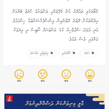
ކާބޯތަކެތި ތައްޔާރު ކުރާ ކެފޭތަކާއި ތަންތަނުގެ ހާލަތު ބެލުމަށް
އިދާރާތަކުން ދޭތެރެ ދޭތެރެއިން އިންސްޕެކްޝަންތައް ހިންގައެވެ.
އަދި އެފަދަ ސާފުތާހިރު ކުޑަ ތަންތަނަށް ނޯޓިސް ދީ ފިޔަވަޅު
އަޅާފައި ވެސް ވެއެވެ.
ހަބަރު
ކާބޯތަކެތި
އިޖުތިމާއީ މައްސަލަ
0%
0%
0%
0%