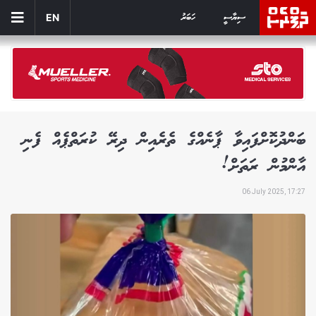
ސިޔާސީ
ހަބަރު
EN
ބަންދުކޮށްފައިވާ ޕާނެއްގެ ތެރެއިން ދިރޭ ކުރަތްޕެއް ފެނި
އާންމުން ރަތަށް!
06 July 2025, 17:27