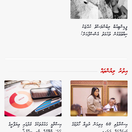
ފީޑިންޓިއުބް ލިބުންލަސްވެ ކުއްޖަކު
ނިޔާވުވުމުން ތުހުމަތު އެންސްޕާއަށް!
އިތުރު ލިޔުންތައް
އިސްރާފުވި 60 މިލިއަން ރުފިޔާ ހޯދުމުގެ
އިސްލާމީ ގައުމުތަކުގެ މެދުގައި ވިޔަފާރީގެ
މަސައްކަތް ފަށައިފި
'ގަދަ' ބްލޮކެއް ނެތީ ކީއްވެ؟