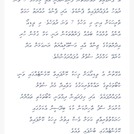
އެ ޕާނުގައިވާ މައުލޫމާތުން ފެނިގެންދަނީ އެއީ މިމަހުގެ 3 ވަނަ
ދުވަހު އުފައްދާފައިވާ ޕާނެކެވެ. އަދި ޕާނުގެ މުއްދަތު ހަމަވާ
ތާރީހަކަށް އިނީ މި މަހުގެ 7 ވަނަ ދުވަހެވެ. މި ވީޑިއޯ
އާންމު ވުމާއެކު ބައެއް ފަރާތްތަކުން ދަނީ ކަމާ ގުޅުން ހުރި
އިދާރާތަކުގެ ޒިންމާ އާއި މަސްއޫލިއްޔަތު ރަނގަޅަށް އަދާ
ކުރެވޭ ކަމާމެދު ސުވާލު އުފައްދަމުންނެވެ.
އެގޮތުން އެ ވީޑިއޯއަށް މީހަކު ކޮށްފައިވާ ކޮމެންޓެއްގައި ވަނީ،
ކާބޯތަކެތީގެ ރައްކާތެރިކަމުގެ ގަވާއިދާ މެދު ސުވާލު
އުފައްދާފައެވެ. އަދި މިފަދައިން ދިމާވަނީ ކާބޯތަކެތި ތައްޔާރު
ކުރުމަށް ސާފު ތާހިރުކަން ކުޑަ ބިދޭސީން އެކަމުގައި
ހަރަކާތްތެރިވާތީ ކަމަށް ވެސް އިތުރު މީހަކު ކޮށްފައިވާ
ކޮމެންޓެއްގައި ބުނެފައި ވެއެވެ.