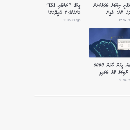
ަމާނީ ނިޒާމަށް ބަދަލުކުރަން
މީރާގެ "ރަންލާރި އެވޯޑު"
ދެއް ނޫން: ޔާމީން
އަނެއްކާވެސް އުރީދޫއަށް!
13 hours ago
12 hours
ގެއްލުނު މީހުން ހޯދަން 6000
ނޯޓިކަލް މޭލު ބަލައިފި
23 hours