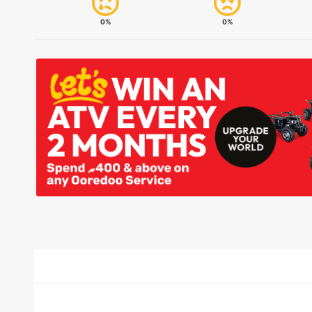
0%
0%