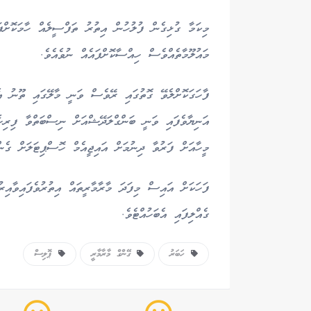
މިކަމާ ގުޅިގެން ފުލުހުން އިތުރު ތަފްސީލެއް ހާމަކޮށްފަ
މައުލޫމާތެއްވެސް ހިއްސާކޮށްފައެއް ނުވެއެވެ.
ފާހަގަކޮށްލެވޭ ގޮތުގައި ރޭވެސް ވަނީ މާލޭގައި ތޫނު އެ
އަނިޔާވެފައި ވަނީ ބަންގްލަދޭޝްއަށް ނިސްބަތްވާ ފިރިހެ
މީހާއަށް ފަރުވާ ދިނުމަށް އައިޖީއެމް ހޮސްޕިޓަލަށް ގެ
ފަހަކަށް އައިސް މިފަދަ މާރާމާރީތައް އިތުރުވެފައިވާއިރ
ގެއްލިފައި އެބަހުއްޓެވެ.
ހަބަރު
ގޭންގް މާރާމާރީ
ޕޮލިސް