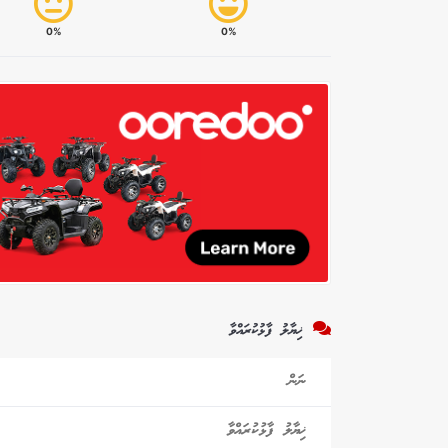
0%
0%
ޚިޔާލު ފާޅުކުރައްވާ