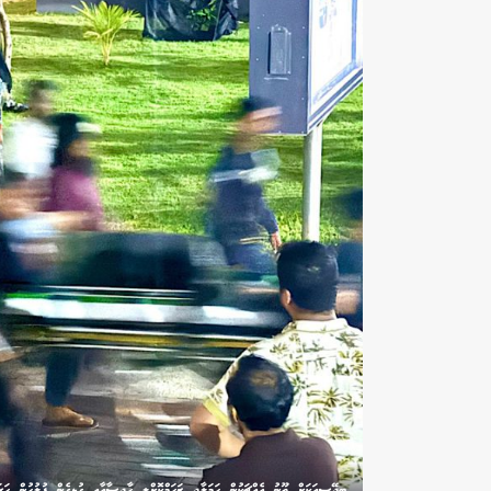
ބިދޭސީއަކަށް ތޫނު އެއްޗަކުން ހަމަލާދީ ޒަހަމްކޮށްލި ހާދިސާއާއި ގުޅިގެން ފުލުހުން ހަ