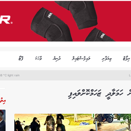
ރިޕޯޓް
ވިޔަފާރި
ލައިފްސްޓައިލް
ދުނިޔެ
ވާހަކަ
ފޮޓޯ
8 °C light rain
L
 ހަމަލާދީ ޒަހަމްކޮށްލައިފި
އިތު