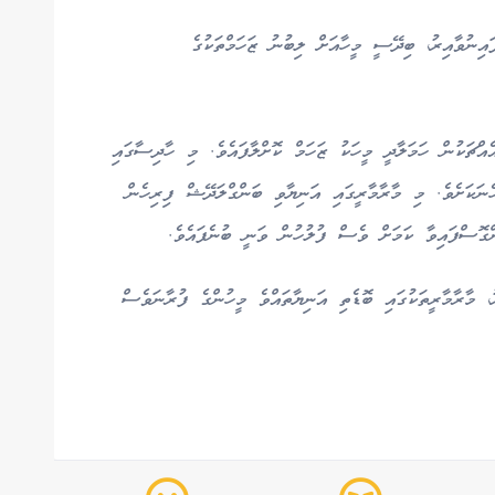
އިނުވާއިރު، ބިދޭސީ މީހާއަށް ލިބުނު ޒަހަމްތަކުގެ
އްޗަކުން ހަމަލާދީ މީހަކު ޒަހަމް ކޮށްލާފައެވެ. މި ހާދިސާގައި
ނަކަށެވެ. މި މާރާމާރީގައި އަނިޔާވި ބަންގްލަދޭޝް ފިރިހެން
ންގޮސްފައިވާ ކަމަށް ވެސް ފުލުހުން ވަނީ ބުނެފައެވެ.
ު، މާރާމާރީތަކުގައި ބޮޑެތި އަނިޔާތައްވެ މީހުންގެ ފުރާނަވެސް