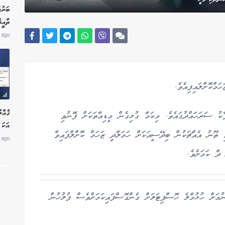
ބަރުލ
ތާއީ
 ago
މްކޮށްލައިފިއެވެ.
ިވަނީ މިރޭ ފޭސް 2 ގެ ހިޔާ ޕާކު ސަރަހައްދުގައެވެ. މިކަމާ ގުޅިގެން މީޑިއާތަކަށް ފޮނުވި
އަކަ 
ތޫނު އެއްޗަކުން ބިދޭސީއަކަށް ހަމަލާދީ ޒަހަމް ކޮށްލާފައިވާ
 ago
ދާ ކަމަށެވެ.
ަށް ހުޅުމާލެ ހޮސްޕިޓަލަށް ގެންގޮސްފައިކަމަށްވެސް ފުލުހުން