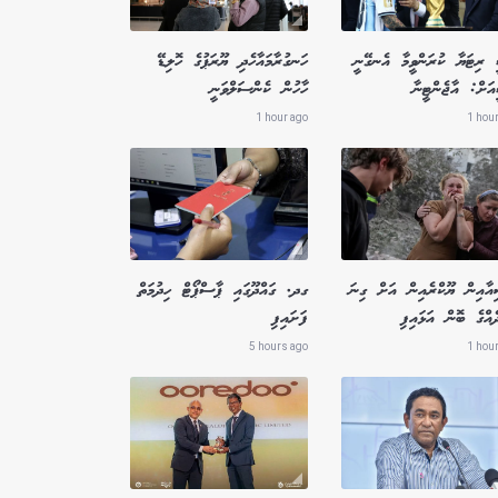
 ރިޓަޔާ ކުރަންވީމާ އެނގޭނީ
ހަނގުރާމައާހެދި ޔޫރަޕުގެ ހޮލިޑޭ
އަށް: އާޖެންޓީނާ
ހާހުން ކެންސަލްވަނީ
1 hour ago
1 hou
އާއިން ޔޫކްރެއިން އަށް ގިނަ
ގދ. ގައްދޫގައި ޕާސްޕޯޓް ހިދުމަތް
ެއްގެ ބޮން އަޅައިފި
ފަށައިފި
5 hours ago
1 hou