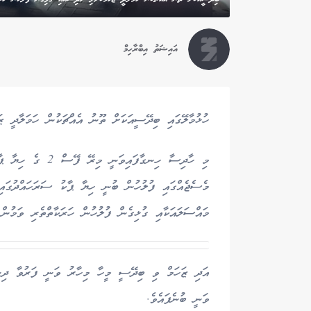
އައިޝަތު އިބްރާހިމް
ހުޅުމާލޭގައި ބިދޭސީއަކަށް ތޫނު އެއްޗަކުން ހަމަލާދީ ޒަހަ
މި ހާދިސާ ހިނގާފައ
މެސެޖެއްގައި ފުލުހުން ބުނީ ހިޔާ ޕާކު ސަރަހައްދުގައި 
މައްސަލައަކާއި ގުޅިގެން ފުލުހުން ހަރަކާތްތެރި ވަމުން 
އަދި ޒަހަމް ވި ބިދޭސީ މީހާ މިހާރު ވަނީ ފަރުވާ ދިނުމ
ވަނީ ބުނެފައެވެ.