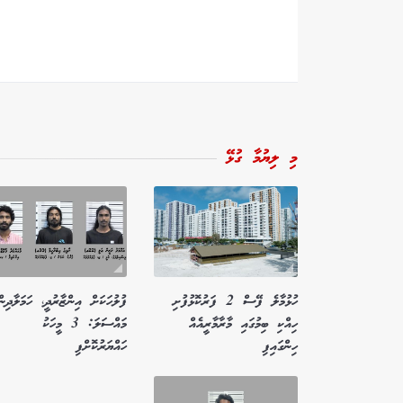
މި ލިޔުމާ ގުޅޭ
ހުޅުމާލެ ފޭސް 2 ފަރުކޮޅުފުށި
ފުލުހަކަށް އިންޒާރުދީ، ހަމަލާދިން
ހިއްކި ބިމުގައި މާރާމާރީއެއް
މައްސަލަ: 3 މީހަކު
ހިންގައިފި
ހައްޔަރުކޮށްފި