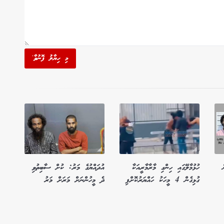
މި ހިޔާލު ފޮނުވާ'
ހުޅުމާލޭގައި ހިންގި މާރާމާރީއަކާ
އުދައްޔުގެ މަރު: ކުށް ސާބިތުވި
ގުޅިގެން 4 މީހަކު ހައްޔަރުކޮށްފި
ދެ މީހުންނަށް މަރަށް މަރު