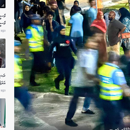
މެސީ
މެސީ
r ago
ރަޝި
އަދަދ
r ago
ރަކާތްތެރި ވަނީ --