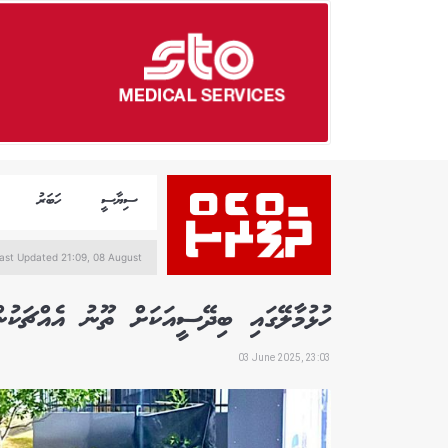
ސިޔާސީ
ހަބަރު
ast Updated 21:09, 08 August
ހުޅުމާލޭގައި ބިދޭސީއަކަށް ތޫނު އެއްޗަކުން
03 June 2025, 23:03