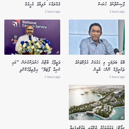
ޕާކިސްތާނުގެ ހުރަސް
އެއްލައްކަ ރުފިޔާގެ އެހީއެއް
2 hours ago
2 hours ago
ބޮޑު ބަދަލަކީ މި ގައުމަށް އުފުލޭވަރުގެ
ވަޒީފާގެ ބާޒާރު ހަރުދަނާކުރަން "މައި
ތަކުލީފެއް ނޫން: ޔާމީން
ކެރިއާ ޕޯޓަލް" އިފްތިތާހުކޮށްފި
3 hours ago
3 hours ago
ރިޕޯޓް: ވައުދުތަކުގެ ތެރޭގައި ތަޅުލެވިފައިވާ