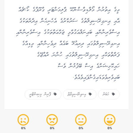
މީގެ އިތުރުން މޯލްޑިވްސް-ޔޫކޭ ޕާލިމަންޓަރީ ގްރޫޕްގެ ކޯ-ޗެއާ
އާއި އިނގިރޭސިވިލާތުގެ ސަރުކާރުގެ އެހެނިހެން އިދާރާތަކުގެ
އިސްވެރިންނާއި ބައިނަލްއަގުވާމީ ޖަމާޢަތްތަކުގެ އިސްވެރިންނާއި
އިނގިރޭސިވިލާތުގައި ދިރިއުޅޭ ބައެއް ދިވެހިންނާއި މީޑިއާގެ
ފަރާތްތަކާއި އިނގިރޭސިވިލާތުގައި ހުންނަ ރާއްޖޭގެ
ހައިކޮމިޝަންގެ އިސް ބޭފުޅުން ވެސް
ބައިވެރިވެވަޑައިގެންފައިވެއެވެ.
ހަބަރު
އިނގިރޭސިވިލާތް
ފޮރިން މިނިސްޓްރީ
0%
0%
0%
0%