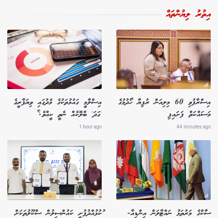
އިތުރު ލިޔުންތައް
އިސްރާފުވި 60 މިލިއަން ރުފިޔާ ހޯދުމުގެ
އިސްލާމީ ގައުމުތަކުގެ މެދުގައި ވިޔަފާރީގެ
މަސައްކަތް ފަށައިފި
'ގަދަ' ބްލޮކެއް ނެތީ ކީއްވެ؟
1 hour ago
44 minutes ago
ސާކްގެ މަރުތަޅު ނައްޓާލަން އިންޑިއާ-
ުކުޅުއްދުފުށީ ކައުންސިލުން ސްކޫލުތަކަށް