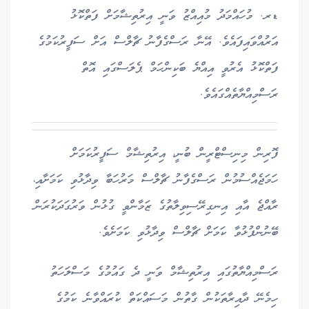
ޑރ. މުހައްމަދު މުއިއްޒު ވަނީ އިރުތިޝާމަށް ފަތްކޮޅު
އަރުއްވައިފައެވެ. އޭނާ ރަސްގެފާނު ޗާލްސް އަށް ސަފީރުކަމުގެ
ފަތްކޮޅު އެރުވީ އިއްޔެ ބަކިންހަމް ޕެލަސްގައި އޮތް
ރަސްމިއްޔާތެއްގައެވެ.
ފޮރިން މިނިސްޓްރީން ބުނީ، އިރުތިޝާމް ސަފީރުކަމަށް
ހަމަޖެއްސުމުން ރަސްގެފާނު ޗާލްސް މަރުހަބާ ވިދާޅުވި ކަމަށާއި،
ރާއްޖެ އާއި އިނގިރޭސިވިލާތުގެ ޒަމާންވީ ގުޅުން ވަރުގަދަކުރަން
ބޭނުންފުޅުވާ ކަމަށް ޗާލްސް ވިދާޅުވި ކަމަށެވެ.
ރަސްމިއްޔާތުގައި އިރުތިޝާމް ވަނީ ދެ ގައުމުގެ މަސްލަހަތު
ހިމެނޭ ދާއިރާތަކުން ގާތުން މަސައްކަތް ކުރައްވާނެ ކަމުގެ