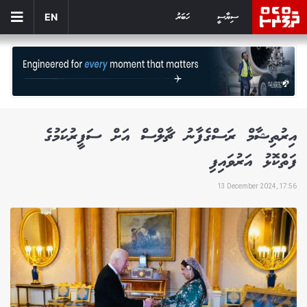
ސިޔާސީ
ހަބަރު
EN
އިރުތިޝާމް ރަސްގެފާނު ޗާލްސް އަށް ސަފީރުކަމުގެ
ފަތްކޮޅު އަރުވައިފި
13 December 2024, 17:56