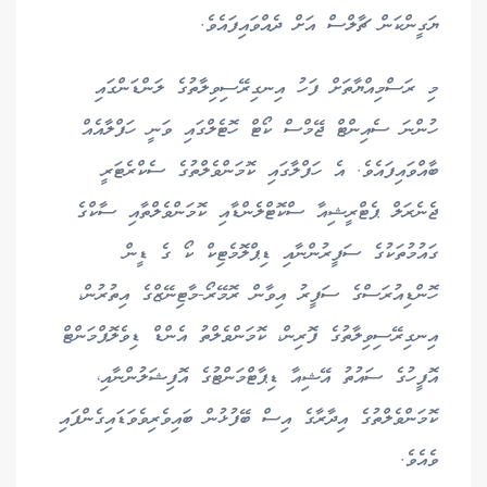
ޔަގީންކަން ޗާލްސް އަށް ދެއްވައިފައެވެ.
މި ރަސްމިއްޔާތަށް ފަހު އިނގިރޭސިވިލާތުގެ ލަންޑަންގައި
ހުންނަ ސެއިންޓް ޖޭމްސް ކޯޓް ހޮޓެލްގައި ވަނީ ހަފްލާއެއް
ބާއްވައިފައެވެ. އެ ހަފްލާގައި ކޮމަންވެލްތުގެ ސެކްރެޓަރީ
ޖެނެރަލް ޕެޓްރީޝިއާ ސްކޮޓްލެންޑާއި ކޮމަންވެލްތާއި ސާކްގެ
ގައުމުތަކުގެ ސަފީރުންނާއި ޑިޕްލޮމެޓިކް ކޯ ގެ ޑީން
ހޮންޑިއުރަސްގެ ސަފީރު އިވާން ރޮމޭރޯ-މާޓިނޭޒްގެ އިތުރުން،
އިނގިރޭސިވިލާތުގެ ފޮރިން، ކޮމަންވެލްތު އެންޑް ޑިވެލޮޕްމަންޓް
އޮފީހުގެ ސައުތު އޭޝިއާ ޑިޕާޓްމަންޓުގެ އޮފިޝަލުންނާއި،
ކޮމަންވެލްތުގެ އިދާރާގެ އިސް ބޭފުޅުން ބައިވެރިވެވަޑައިގެންފައި
ވެއެވެ.