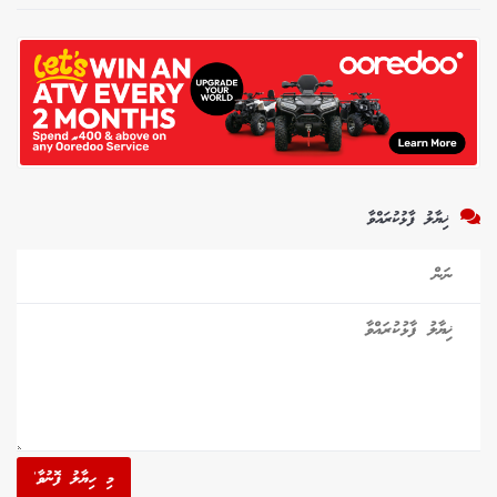
ޚިޔާލު ފާޅުކުރައްވާ
މި ހިޔާލު ފޮނުވާ'