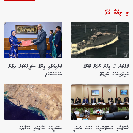
މި ލިޔުމާ ގުޅޭ
ގެއްލުނު 3 މީހުން ހޯދަން ބޭރުގެ
ބެލްޖިއަމާއި އީޔޫގެ ސަފީރުކަމަށް ދިޔާނާ
އެހީތެރިކަމަށް އެދިއްޖެ
އައްޔަނުކޮށްފި
ރާއްޖެއާއި އޮސްޓްރޭލިއާގެ ގުޅުން ރަސްމީ
ސައުދީއަށް އަމާޒުކުރި ހަމަލާތައް