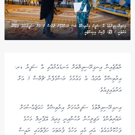
އިނގިރޭސިވިލާތުގެ އާ ސަފީރު އިރުތިޝާމް (ކ) ރަސްގެފާނު ޗާލްސް 3 އަށް ސަފީރުކަމުގެ ފަތްކޮޅު
އަރުވަނީ / ފޮޓޯ: ފޮރިން މިނިސްޓްރީ
ރާއްޖެއިން އިނގިރޭސިވިލާތަށް ކަނޑައެޅުއްވި އާ ސަފީރު ޑރ.
އިރުތިޝާމް އާދަމް، އެ ގައުމުގެ ރަސްގެފާނު ޗާލްސް 3 އަށް
އަރުވައިފިއެވެ.
އިނގިރޭސިވިލާތުގެ ސަފީރުކަމަށް އިރުތިޝާމް ހަމަޖެއްސުމަށް
ރައްޔިތުންގެ މަޖިލީހުން ރުހުންދިނީ މިދިޔަ އޭޕްރިލް މަހުގެ
ފަހުކޮޅުގައެވެ. އަދި މެއި މަހުގެ ފުރަތަމަ ހަފްތާގައި ރައީސް