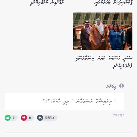
ޕާޓްނާޝިޕަކަށް ބަދަލުކުރަނީ
ރާއްޖެއިން ކުށްވެރިކޮށްފި
ސައުދީ މަންދޫބުގެ ދަތުރު ނިންމަވާލައްވައި
ފުރާވަޑައިގެންފި
ތިމަންނަ
" އިރުތިޝާމް ރަސްގެފާނު " މިއީ ކާކުބާ؟؟؟؟
1 year ago
0
0
REPLY