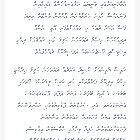
އާމްދަނީކަމުގައި ވަނީނަމަ އަޅުގަނޑުމެންގެ އާއިލާއިން
ފަނަރަހާސް ރުފިޔާ ހަރަދުކުރަން އުޅުމުން ވާނެގޮތް މިދިޔަ
ފަސް އަހަރު ދުވަހު މި ގައުމަށްވެފައި އޮތީ" އާންމު
ދިރިއުޅުމުން މިސާލު ދައްކަމުން ހަލީލު ވަނީ ރާއްޖެއަށް ދިމާވި
އިގްތިސާދީ ގޮންޖެހުންތައް ތަފްސީލުކޮށް ދެއްވާފައެވެ.
ރައީސް ޔާމީންއަށް ނުސީދާ ރައްދެއް ދައްވަމުން ހަލީލު ވިދާޅުވީ
މިހާރު އިދިކޮޅު ފަރާތްތަކާއި އަދި ކުރިން ލީޑަރުންގެ ގޮތުގައި
ބަލަމުން ގެންދިޔަ ބޭފުޅުން ވަރަށް ތަފާތު ވާހަކަދައްކަމުން
އަންނަކަމަށެވެ. އަދި ސަރުކާރަށް ފާޑުކިޔުމުގައި ރައްޔިތުންނަށް
އޮޅުވާލާ އެތައް ވާހަކައެއް ދައްކަމުން އަންނަކަން
ފާހަގަކުރައްވަމުން ހަލީލު ވިދާޅުވީ ހާއްސަކޮށް އިގްތިސާދީ