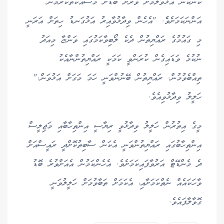
ކަންކަން އޮޅުވާލުމަށް ވަރަށް ބޮޑަށް މަސައްކަތްކުރަމުން
އަންނަކަމަށެވެެ. "އެހެން ވިދާޅުވާއިރު އަޅުގަނޑު ހިތަށް އަރަނީ
މި ގައުމުގެ ރައްޔިތުން ދެކެ ލޯބިވާކަމުގައި ވަންޏާ މިއަދު
ނުކުމެ ވަޑައިގެން ކުރަންވީ ކަމަކީ ރައްޔިތުންނާއެކު
ތިއްބެވުމުން. ރައްޔިތުން ބޭނުންވަނީ ހަމަ މަގަށް އަޅުވަން."
ހަލީލު ވިދާޅުވިއެވެ.
މީގެ އިތުރުން ހަލީލު ވިދާޅުވީ ރިޔާސީ އިންތިހާބާއި މަޖިލީސް
އިންތިހާބުގައި ރައްޔިތުންވަނީ އެކަން ސާބިތުކޮށްދީ ރައީސްއަށް
ދެ މެންޑޭޓް އަރުވާފައިކަމަށެވެ. އެހެންކަމުން އެއަށްވުރެ ބޮޑު
ވާހަކައެއް ނެތްކަމަށާއި، އެކަމަށް ތަބާވުމަށް ހަލީލުވަނީ
ގޮވާލާފައެވެ.