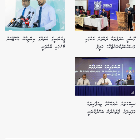
މޫސުމީ ބަދަލުތަކާ ދެކޮޅަށް އެކުގައި
ޕީއެންސީގެ އެތެރޭގެ އިންތިހާބު އޮކްޓޫބަރު
މަސައްކަތްކުރަންޖެހޭ: ހަލީލް
19ގައި ބާއްވަނީ
ސިއްހަތަށް ނުރައްކާވާ ވިޔަފާރިތައް
ގަވައިދަށް ފެތެންދެން ބަންދުކުރަނީ