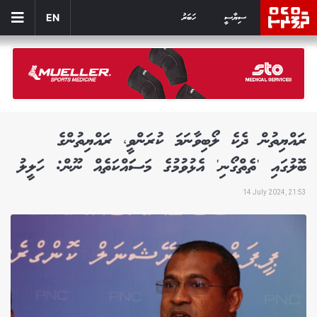
ސިޔާސީ
ހަބަރު
EN
ރައްޔިތުން ދެކެ ލޯބިވާނަމަ ކުރަންވީ، ރައްޔިތުންގެ
ބޮލުގައި 'ތެތްގޯނި' އެޅުވުމުގެ މަސަައްކަތެއް ނޫން: ހަލީލު
14 July 2024, 21:53