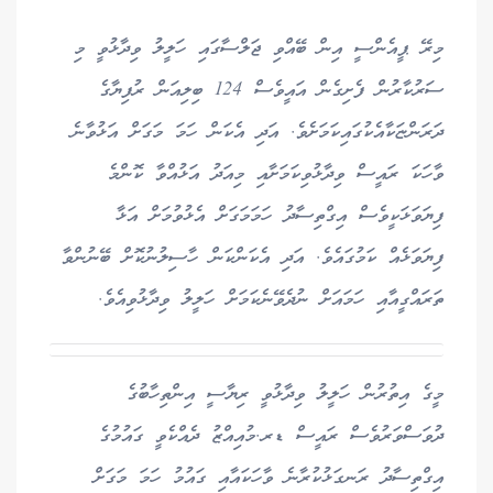
މިރޭ ޕީއެންސީ އިން ބޭއްވި ޖަލްސާގައި ހަލީލު ވިދާޅުވީ މި
ސަރުކާރުން ފެށިގެން އައީވެސް 124 ބިލިއަން ރުފިޔާގެ
ދަރަންޏަކާއެކުގައިކަމަށެވެ. އަދި އެކަން ހަމަ މަގަށް އަޅުވާނެ
ވާހަކަ ރައީސް ވިދާޅުވިކަމަށާއި މިއަދު އަޅުއްވާ ކޮންމެ
ފިޔަވަޅަކީވެސް އިގްތިސާދު ހަމަމަގަށް އެޅުވުމަށް އަޅާ
ފިޔަވަޅެއް ކަމުގައެވެ. އަދި އެކަންކަން ހާސިލުނުކޮށް ބޭނުންވާ
ތަރައްގީއާއި ހަމައަށް ނުދެވޭނެކަމަށް ހަލީލު ވިދާޅުވިއެވެ.
މީގެ އިތުރުން ހަލީލު ވިދާޅުވީ ރިޔާސީ އިންތިހާބުގެ
ދުވަސްވަރުވެސް ރައީސް ޑރ.މުއިއްޒު ދެއްކެވީ ގައުމުގެ
އިގްތިސާދު ރަނގަޅުކުރާނެ ވާހަކައާއި ގައުމު ހަމަ މަގަށް