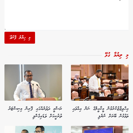
މި ހިޔާލު ފޮނުވާ'
މި ލިޔުމާ ގުޅޭ
އިހްތިޖާޖުކުުރުމުން މީކާއީލްގެ ނަން އިއްވައި
ރަސްމީ ދަތުރެއްގައި ފޮރިން މިނިސްޓަރު
ތަޅުމުން ބޭރަށް ނެރެފި
ތުރުކީއަށް ވަޑައިގެންފި