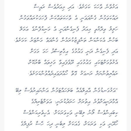
އަޅުވާނެ ވާހަކަ ކަމަށެވެ. އަދި މިއަދުވެސް ރައީސް
ދައްކަވަމުން ގެންދަވަނީ އެ ވާހަކަތައްކަން ފާހަގަކުރައްވަމުން
ހަލީލު ވިދާޅުވީ މިއަދު ފެނިގެންދަނީ އެ މަނިކުފާނުގެ އަމަލާ
ބަހުން އެކަންކަން ތަންފީޒުކުރަމުން ގެންދަވާ މަންޒަރު ކަމަށެވެ.
އަދި ފެނިގެން ދަނީ ގައުމުގެ އިގްތިސާދު ހަމަ މަގަށް
އެޅުވުމަށްޓަކައި ގައުމުގައި ދޫވެފައިވާ މަޅިތައް ބާރުކޮށް،
ރައްޔިތުންނަށް ރަނގަޅު ގޮތް ހޯއްދަވައިދެއްވުންކަމަށެވެ.
"އަޅުގަނޑުމެން އާއިލާއެއް ބަލަހައްޓަމުން އަންނައިރުވެސް ލިބޭ
އާމްދަނީއަށްވުރެ އިތުރަށް ހަރަދުކުރަނީ. އަވަށްޓެރިޔާގެ
ކިބައިންވެސް ލޯނު ލިބޭނީ ވަކިވަރަކަށް. އެހީތެރިކަންވެސް
ހޯދޭނީ ވަކި ވަރަކަށް، ގެއަކަށް ލިބެނީ ދިހަ ހާސް ރުފިޔާގެ