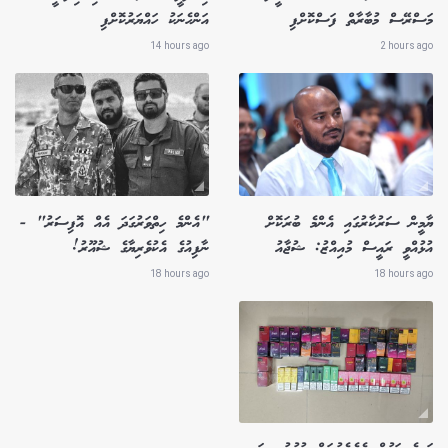
މަސްރޭސް މުބާރާތް ފަސްކޮށްފި
އަންހެނަކު ހައްޔަރުކޮށްފި
14 hours ago
2 hours ago
ޔާމީން ސަރުކާރުގައި އެންމެ ބުރަކޮށް
"އެންމެ ހިތްވަރުގަދަ އެއް އޮފިސަރު" -
އުޅުއްވީ ރައީސް މުއިއްޒު: ޝުޖާއު
ނާފިއުގެ އެކުވެރިޔާގެ ޝުއޫރު!
18 hours ago
18 hours ago