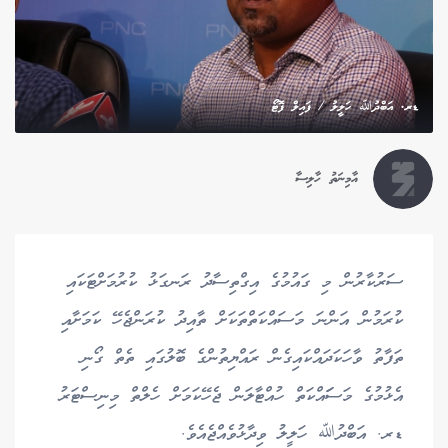
ޑރ. އަބްދުﷲ ހަލީލު / ފައިލް ފޮޓޯ
އާމިނަތު ހާލިސާ
ސަރުކާރުން މި ގައުމުގެ އިގްތިސާދު ރަނގަޅު ކުރުމަށްޓަކައި
ކުރަމުން އަންނަ މަސައްކަތްތަކަށް ތާއިދު ކުރަންޖެހޭ ކަމަށާއި
ތަފާތު ވާހަކަދައްކައިގެން ރައްޔިތުންގެ ބޮލުގައި ތެތް ގޯނި
އެޅުމުގެ މަސަައްކަތް ހުއްޓާލަން ޖެހޭކަމަށް ހެލްތް މިނިސްޓަރު
ޑރ. އަބްދުﷲ ހަލީލު ވިދާޅުވެއްޖެއެވެ.