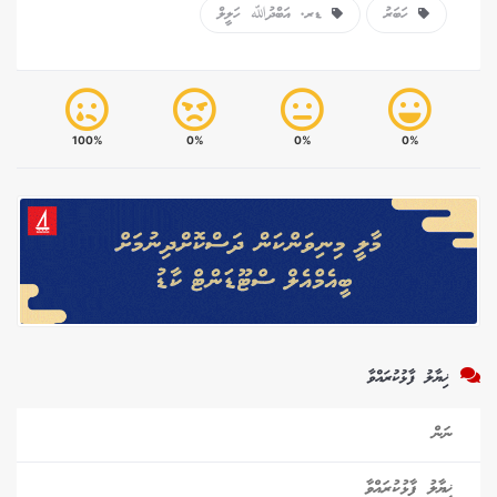
ހަބަރު
ޑރ. އަބްދުﷲ ހަލީލް
100%
0%
0%
0%
ޚިޔާލު ފާޅުކުރައްވާ