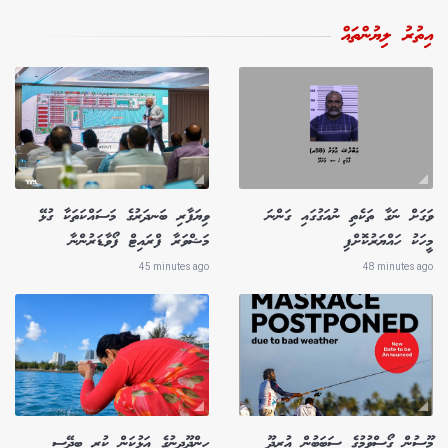
އިތުރު ލިޔުންތައް
ވަގަށް ނަގާ ތަކެތި ނުއަގުގައި ގަންނަ
ވިޔަފާރި ބަނދަރުގެ މަސައްކަތަކާ ގުޅޭ
މީހަކު ހައްޔަރުކޮށްފި
މަޝްވަރާ ފްރައިޓް ފޯވާޑަރުންނާ
45 minutes ago
48 minutes ago
މޫސުން ގޯސްވުމުގެ ސަބަބުން އުރީދޫ
ހިންދޫދީނުގެ އަޅުކަން ކުރި ބިދޭސީ