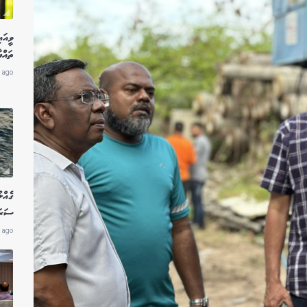
ވީއައ
ތައްޔ
 ago
ގެއްލ
ސަރަހ
 ago