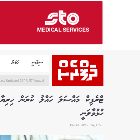
ސިޔާސީ
ހަބަރު
Last Updated 21:17, 07 August
ޓްރެފިކް މައްސަލަ ހައްލު ކުރަން ހިރިޔާ
ހުޅުވާލަނީ
06 January 2024, 17:25