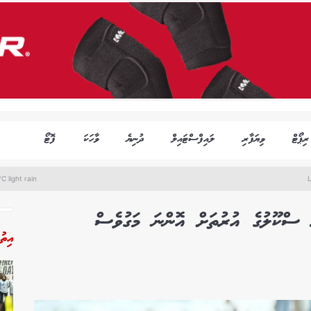
ރިޕޯޓް
ވިޔަފާރި
ލައިފްސްޓައިލް
ދުނިޔެ
ވާހަކަ
ފޮޓޯ
C light rain
 ސްކޫލުގެ އުރުތަށް އޮންނަ މަގުވެސް
އިތު