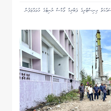
ައްކަތް މިނިސްޓްރީގެ ޕަބްލިކް ވޯކްސް ޔުނިޓުގެ މުވައްޒަފުން