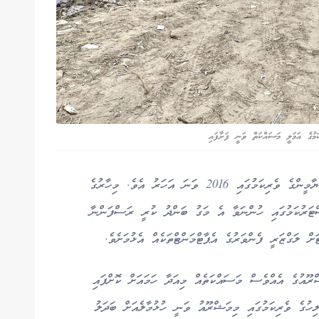
މުގެ އަމަލީ މަސައްކަތް ވަނީ ފަށާފައި
ސަބްދެލި މަގު ބަންދުކުރީ ކުރީގެ ރައީސް އަބްދުﷲ ޔާމީންގެ ވެރިކަމުގައި 2016 ވަނަ އަހަރު އެވެ. މިހާރުގެ
ަރުކަމުގައި ހުންނަވާ އެ މަގު ބަންދު ކުރީ ރަސްފަންނާ
ް ލަގްޒަރީ ފެންވަރުގެ އެޕާޓްމަންޓްތަކެއް އެޅުމަށެވެ.
ޫއުގެ އެއްވެސް މަސައްކަތެއް މިއަދާ ހަމައަށް ކޮށްފައި
ހުގެ ވެރިކަމުގައި މިމަޝްރޫއު ވަނީ ހުޅުމާލެއަށް ބަދަލު