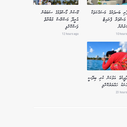
ާރި ބަނދަރުގެ މަސައްކަތަކާ
މޫސުން ގޯސްވުމުގެ ސަބަބުން
މަޝްވަރާ ފްރައިޓް
އުރީދޫ މަސްރޭސް މުބާރާތް
ަރުންނާ
ފަސްކޮށްފި
12 hours ago
10 hours
ދޫދީނުގެ އަޅުކަން ކުރި ބިދޭސީ
ެނަކު ހައްޔަރުކޮށްފި
23 hours