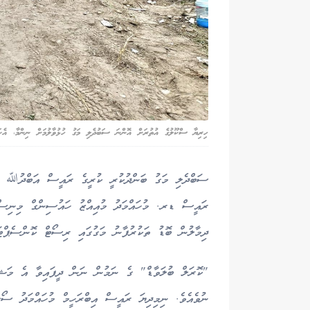
ހިރިޔާ ސްކޫލުގެ އުތުރަށް އޮންނަ ސަބުދެލި މަގު ހުޅުވާލުމަށް ނިންމާ، އެކަ
ރައީސް ޑރ. މުހައްމަދު މުއިއްޒު ހައުސިންގް މިނިސްޓ
ދިމާލުން ބޮޑު ތަކުރުފާނު މަގުގައި ރިސޯޓް ކޮންސެޕްޓަށ
"ކޮރަލް ބުލަވާޑް" ގެ ނަމުން ނަން ދީފައިވާ އެ މަޝްރ
ނުވެއެވެ. ނިމިދިޔަ ރައީސް އިބްރަހީމް މުހައްމަދު ސޯލި