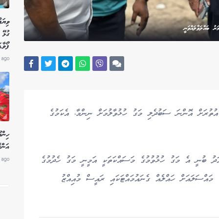
ވިޔަފ
ު ބައްލަވާލައްވަނީ
ގުޅޭ 
ފޯވާޑ
 ago
ުތުރަށް އޮންނަ ސަބުދެލި މަގު ހުޅުވާލުމަށް ނިންމާ، އެކަމުގެ
ހިން
އަންހ
ދު ބުނީ އެ މަގު ހުޅުވުމުގެ މަސައްކަތަކީ އަމީނީ މަގު ހެދުމުގެ
 ago
ް މައްސަލައަށް ހައްލެއް ގެނައުމައްޓަކައި ރައީސް މުއިއްޒު