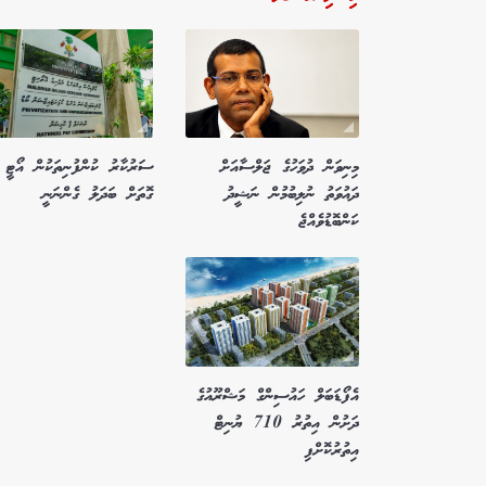
މިނިވަން ދުވަހުގެ ޖަލްސާއަށް
ސަރުކާރު ކުންފުނިތަކުން އޯޓީ 
ދައުވަތު ނުލިބުމުން ނަޝީދު
ގޮތަށް ބަދަލު ގެންނަނީ
ކަންބޮޑުވެއްޖެ
އެފޯޑަބަލް ހައުސިންގް މަޝްރޫއުގެ
ދަށުން އިތުރު 710 ޔުނިޓް
އިތުރުކޮށްފި