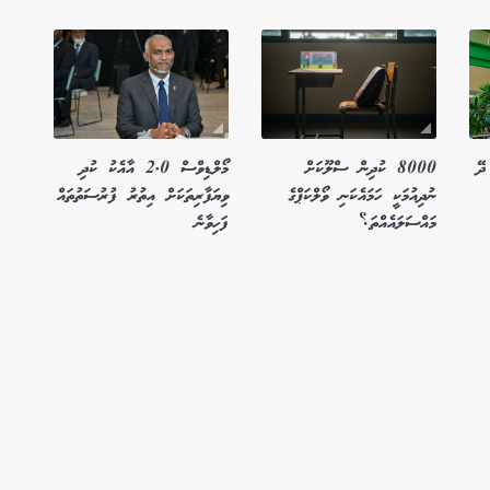
ދޭ
8000 ކުދިން ސްލޫކަށް
މޯލްޑިވްސް 2.0 އާއެކު ކުދި
ނުދިއުމަކީ ހަމައެކަނި ވޯލްކަޕްގެ
ވިޔަފާރިތަކަށް އިތުރު ފުރުސަތުތައް
މައްސަލައެއްތަ؟
ފަހިވާނެ