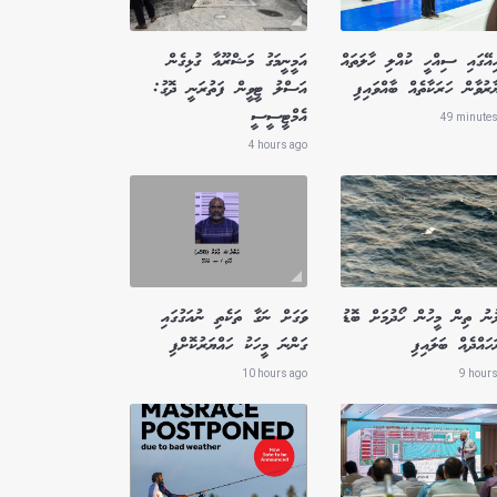
ިއޭގައި ސިއްހީ ކުއްލި ހާލަތައް
އަމީނީމަގު މަޝްރޫއާ ގުޅިގެން
ާރުވާން ހަރަކާތެއް ބާއްވައިފި
އަސްލު ޓީވީން ފަތުރަނީ ދޮގު:
އެމްޓީސީސީ
49 minutes
4 hours ago
ުނު ތިން މީހުން ހޯދުމަށް ބޮޑު
ވަގަށް ނަގާ ތަކެތި ނުއަގުގައި
ައްދެއް ބަލައިފި
ގަންނަ މީހަކު ހައްޔަރުކޮށްފި
10 hours ago
9 hours