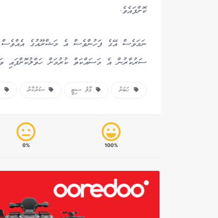
ކޮށްފައެވެ.
ނަމަވެސް އޭގެ ފަހުންވެސް އެ މަޝްރޫއުގެ އެއްވެސް އ
ސަރުކާރުން އެ މަސައްކަތް ކުރުމަށް ހަވާލުކޮށްފައި ވ
ހަބަރު
މާލެ ސިޓީ
ސަރުކާރު
ޓް
0%
100%