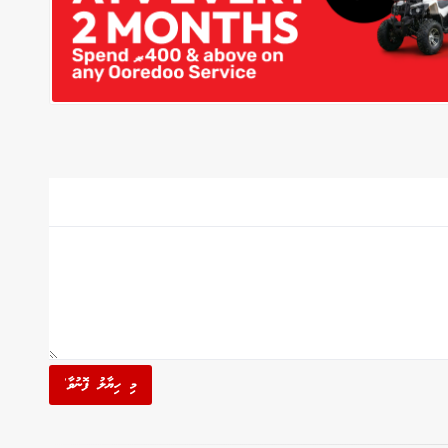
މި ހިޔާލު ފޮނުވާ'