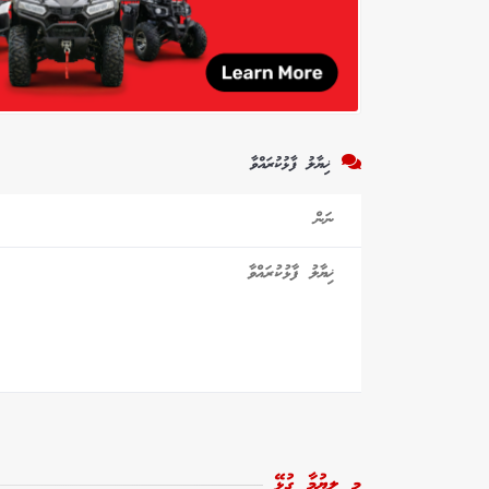
ޚިޔާލު ފާޅުކުރައްވާ
މި ލިޔުމާ ގުޅޭ