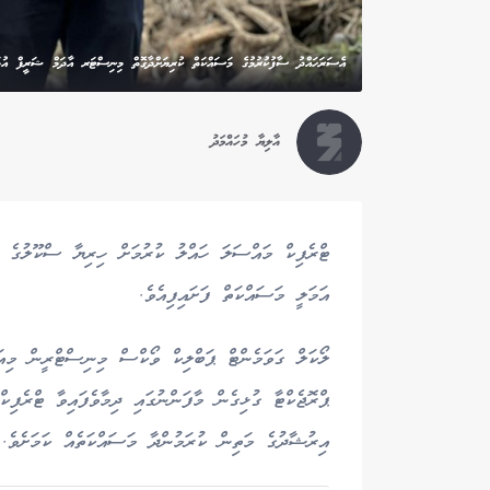
އެސަރަހައްދު ސާފުކުރުމުގެ މަސައްކަތް ކުރިޔަށްދާގޮތް މިނިސްޓަރ އާދަމް ޝަރީފް އުމަރ
އާލިޔާ މުހައްމަދު
ޓްރެފިކް މައްސަލަ ހައްލު ކުރުމަށް ހިރިޔާ ސްކޫލުގެ އ
އަމަލީ މަސައްކަތް ފަށައިފިއެވެ.
ލޯކަލް ގަވަމެންޓް ޕަބްލިކް ވޯކްސް މިނިސްޓްރީން މިއަ
ޕްރޮޖެކްޓާ ގުޅިގެން މާފަންނުގައި ދިމާވެފައިވާ ޓްރެފިކ
އިރުޝާދުގެ މަތިން ކުރަމުންދާ މަސައްކަތެއް ކަމަށެވެ.