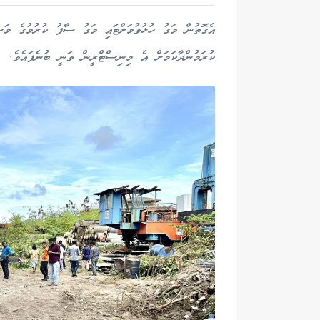
އެގޮތުން މަގު ހުޅުވުމަށްޓަައި މަގު ސާފު ކުރުމުގެ މަސ
ކުރަމުންދާކަމަށް އެ މިނިސްޓްރީން ވަނީ ބުނެފައެވެ.