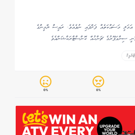
ަމަލީ މަސައްކަތެއް ފަށާފައި ނުވެއެވެ. ރައީސް ޔާމީންގެ
ަނީ ސިންގަޕޫރުގެ ޗަންހުއާ ކޮންސްޓްރަކްޝަނާއެވެ
ރެފިކް
0%
0%