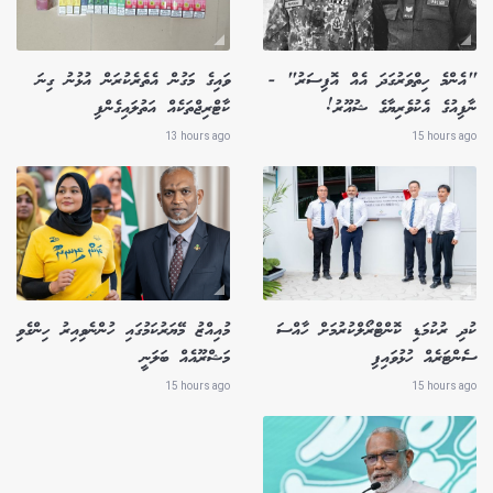
"އެންމެ ހިތްވަރުގަދަ އެއް އޮފިސަރު" -
ވައިގެ މަގުން އެތެރެކުރަން އުޅުނު ގިނަ
ނާފިއުގެ އެކުވެރިޔާގެ ޝުއޫރު!
ކާޓްރިޖްތަކެއް އަތުލައިގެންފި
13 hours ago
15 hours ago
ކުދި ރުކުމަޑި ކޮންޓްރޯލްކުރުމަށް ހާއްސަ
މުއިއްޒު މޭޔަރުކަމުގައި ހުންނެވިއިރު ހިންގެވި
ސެންޓަރެއް ހުޅުވައިފި
މަޝްރޫއެއް ބަލަނީ
15 hours ago
15 hours ago