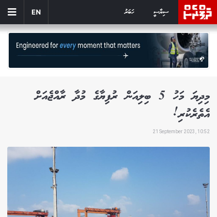
ސިޔާސީ
ހަބަރު
EN
މިދިޔަ މަހު 5 ބިލިއަން ރުފިޔާގެ މުދާ ރާއްޖެއަށް
އެތެރެކުރި!
21 September 2023, 10:52