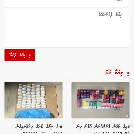
މި ހިޔާލު ފޮނުވާ'
މި ލިޔުމާ ގުޅޭ
ވައިގެ މަގުން އެތެރެކުރަން އުޅުނު ގިނަ
1.8 ކިލޯގެ ޑްރަގް ދިރުވާލައިގެން