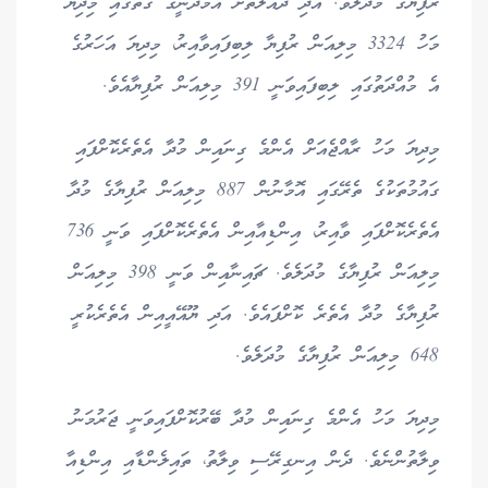
ރުފިޔާގެ މުދަލެވެ. އަދި ދައުލަތަށް އާމްދަނީގެ ގޮތުގައި މިދިޔަ
މަހު 3324 މިލިއަން ރުފިޔާ ލިބިފައިވާއިރު، މިދިޔަ އަހަރުގެ
އެ މުއްދަތުގައި ލިބިފައިވަނީ 391 މިލިއަން ރުފިޔާއެވެ.
މިދިޔަ މަހު ރާއްޖެއަށް އެންމެ ގިނައިން މުދާ އެތެރެކޮށްފައި
ގައުމުތަކުގެ ތެރޭގައި އޮމާނުން 887 މިލިއަން ރުފިޔާގެ މުދާ
އެތެރެކޮށްފައި ވާއިރު، އިންޑިއާއިން އެތެރެކޮށްފައި ވަނީ 736
މިލިއަން ރުފިޔާގެ މުދަލެވެ. ޗައިނާއިން ވަނީ 398 މިލިއަން
ރުފިޔާގެ މުދާ އެތެރެ ކޮށްފައެވެ. އަދި ޔޫއޭއީއިން އެތެރެކުރީ
648 މިލިއަން ރުފިޔާގެ މުދަލެވެ.
މިދިޔަ މަހު އެންމެ ގިނައިން މުދާ ބޭރުކޮށްފައިވަނީ ޖަރުމަނު
ވިލާތުންނެވެ. ދެން އިނގިރޭސި ވިލާތު، ތައިލެންޑާއި އިންޑިއާ