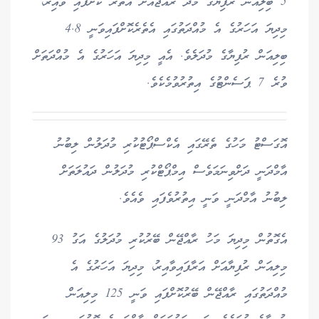
5 ބިލިއަން ރުފިޔާގެ މުދާ ރާއްޖެއަށް އެތެރެ ކޮށްފައި ވާއިރު،
މިދިޔަ އަހަރުގެ އެ މުއްދަތުގައި އެތެރެކޮށްފައިވަނީ 4.8
ބިލިއަން ރުފިޔާގެ މުދަލެވެ. އެއީ މިދިޔަ އަހަރުގެ އެ މުއްދަތަށް
ވުރެ 7 ޕަސެންޓުގެ އިތުރުވުމެކެވެ.
އޮގަސްޓު މަހުގެ ތެރޭގައި އެކްސްޕޯޓުކުރި މުދަލުން ލިބުނު
އާމްދަނީ ދަށްވިނަމަވެސް އިމްޕޯޓްކުރި މުދަލުން ދައުލަތަށް
ލިބުނު އާމްދަނީ ވަނީ އިތުރުވެފައި ވެއެވެ.
އެގޮތުން މިދިޔަ މަހު ރާއްޖޭން ބޭރުކުރި މުދަލުގެ އަގު 93
މިލިއަން ރުފިޔާއަށް އަރާފައިވާއިރު، މިދިޔަ އަހަރުގެ އެ
މުއްދަތުގައި ރާއްޖޭން ބޭރުކޮށްފައި ވަނީ 125 މިލިއަން