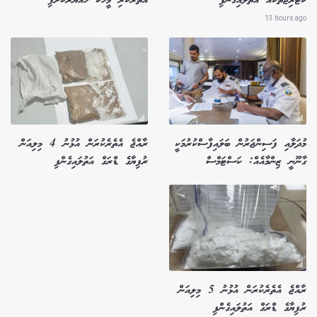
ކާޓްރިޖްތަކެއް އަތުލައިގެންފި
އެތެރެކުރި މީހަކު ހައްޔަރުކޮށްފި
13 hours ago
މުދަލާއި ފަސިންޖަރުން ބަލައިފާސްކުރުމަކީ
ރާއްޖެ އެތެރެކުރަން އުޅުނު 4 މިލިއަން
ގާނޫނީ ޒިންމާއެއް: ކަސްޓަމްސް
ރުފިޔާގެ ޑްރަގް އަތުލައިގެންފި
ރާއްޖެ އެތެރެކުރަން އުޅުނު 5 މިލިއަން
ރުފިޔާގެ ޑްރަގް އަތުލައިގެންފި