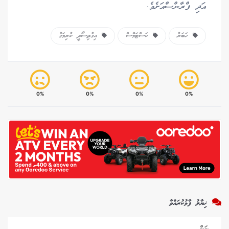
އަދި ފްރާންސްއަށެވެ.
ހަބަރު
ކަސްޓަމްސް
އިގުތިސޯދީ ކުރިމަގު
0%
0%
0%
0%
ޚިޔާލު ފާޅުކުރައްވާ