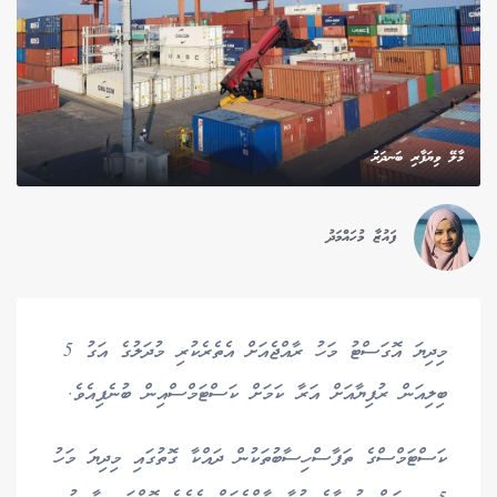
މާލޭ ވިޔަފާރި ބަނދަރު
ފައުޒާ މުހައްމަދު
މިދިޔަ އޮގަސްޓު މަހު ރާއްޖެއަށް އެތެރެކުރި މުދަލުގެ އަގު 5
ބިލިއަން ރުފިޔާއަށް އަރާ ކަމަށް ކަސްޓަމްސްއިން ބުނެފިއެވެ.
ކަސްޓަމްސްގެ ތަފާސްހިސާބުތަކުން ދައްކާ ގޮތުގައި މިދިޔަ މަހު