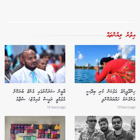
އިތުރު ލިޔުންތައް
ހިންދޫދީނުގެ އަޅުކަން ކުރި ބިދޭސީ
ޔާމީން ސަރުކާރުގައި އެންމެ ބުރަކޮށް
އަންހެނަކު ހައްޔަރުކޮށްފި
އުޅުއްވީ ރައީސް މުއިއްޒު: ޝުޖާއު
15 hours ago
10 hours ago