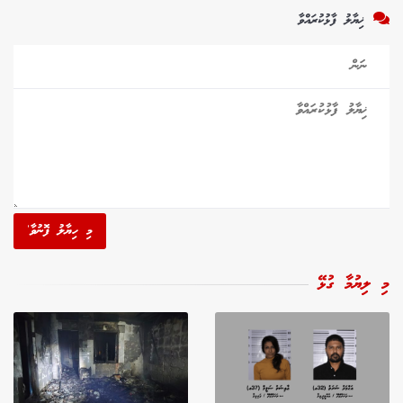
ޚިޔާލު ފާޅުކުރައްވާ
މި ހިޔާލު ފޮނުވާ'
މި ލިޔުމާ ގުޅޭ