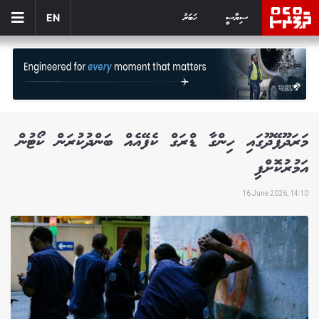
ސިޔާސީ
ހަބަރު
EN
މަރަދޫފޭދޫގައި ހިންގާ ޑްރަގް ކެފޭއެއް ބަންދުކުރަން ކޯޓުން
އަމުރުކޮށްފި
16 June 2026, 14:10