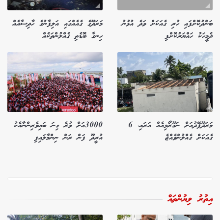
ބަންދުކޮށްފައި ހުރި ގެއަކަށް ވަދެ އުޅުނު
މަރަދޫގެ ގެއެއްގައި އަލިފާނުގެ ހާދިސާއެއް
ދެމީހަކު ހައްޔަރުކޮށްފި
ހިނގާ ބޮޑެތި ގެއްލުންތަކެއް
މަރަދޫފޭދުއަށް ނަގޫރޯޅިއެއް އަރައި، 6
3000އަށް ވުރެ ގިނަ ބައިވެރިންނާއެކު
ގެއަކަށް ގެއްލުންވެއްޖެ
އުރީދޫ ފަން ރަން ނިންމާލައިފި
އިތުރު ލިޔުންތައް