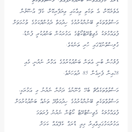
ޑްރަގް ކެފޭއެއްވެސް ބަންދުކޮށްފައެވެ. މަސްތުވާތަކެތި
އެތެރެކޮށް، އެ ތަކެތި ވިއްކައި ވިޔަފާރިކޮށް، ކެފޭ އުސޫލުން
މަސްތުވާތަކެތި ބޭނުންކުރުމުގެ ހިދުމަތް ދެމުންދާކަމުގެ ތުހުމަތަށް
ފުވައްމުލަކު މެޖިޓްރޭޓްކޯޓުގެ އަމުރަކުން ބަންދުކުރީ ފުނާޑު،
ގުލިސްތާނުގޭގައި ހުރި ތަނެކެވެ.
ފުލުހުން ބުނީ އެތަން ބަންދުކުރުމުގެ އަމުުރު ނެރުނީ މެއި
28އިން ފެށިގެން 85 ދުވަހަށެވެ.
މަސްތުވާތަކެއްޗާ ބެހޭ ގާނޫނުގެ ދަށުން ނެރުނު މި އަމުރަކީ،
މަސްތުވާތަކެތި ބޭނުންކުރުމުގެ ހިދުމަތްދޭ ތަނެއް ބަންދުކުރުމަށް
ފުވައްމުލަކު މެޖިސްޓްރޭޓް ކޯޓުން ނެރުނު ފުރަތަމަ
އަމުރުކަމުގައިވާއިރު މިއީ ޑްރަގް ކެފޭއެއް ކަމަށް