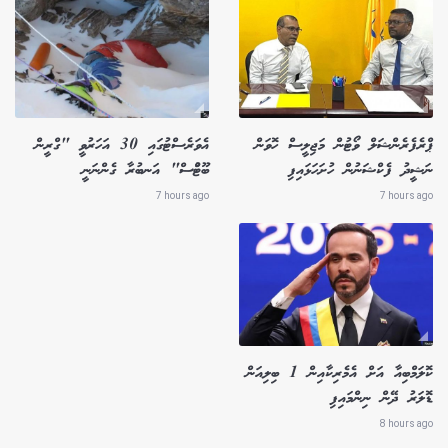
ޕްރެފެރެންޝަލް ވޯޓުން މަޖިލީސް ހޮވަން
އެވަރެސްޓުގައި 30 އަހަރުވީ "ގްރީން
ނަޝީދު ފެކްޝަނުން ހުށަހަޅައިފި
ބޫޓުްސް" އަނބުރާ ގެންނަނީ
7 hours ago
7 hours ago
ކޮލަމްބިއާ އަށް އެމެރިކާއިން 1 ބިލިއަން
ޑޮލަރު ދޭން ނިންމައިފި
8 hours ago