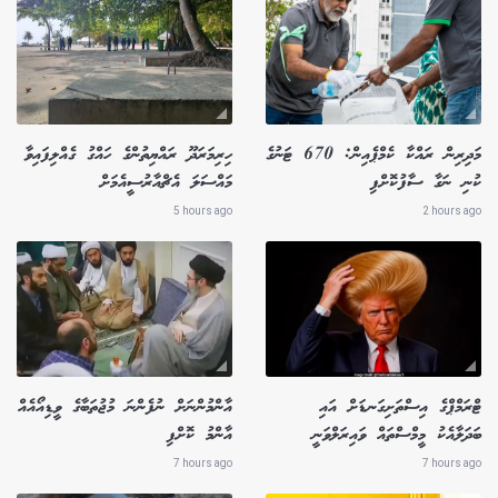
މަދިރިން ރައްކާ ކެމްޕެއިން: 670 ޓަނުގެ
ހިރިމަރަދޫ ރައްޔިތުންގެ ހައްގު ގެއްލިފައިވާ
ކުނި ނަގާ ސާފުކޮށްފި
މައްސަލަ އެޗްއާރުސީއެމަށް
5 hours ago
2 hours ago
ޓްރަމްޕްގެ އިސްތަށިގަނޑަށް އައި
އާންމުންނަށް ނުފެންނަ މުޖުތަބާގެ ވީޑިއޯއެއް
ބަދަލާއެކު މީމްސްތައް ވައިރަލްވަނީ
އާންމު ކޮށްފި
7 hours ago
7 hours ago