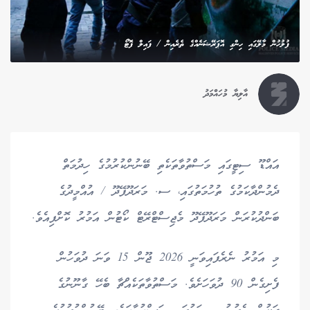
ފުލުހުން މާލޭގައި ހިންގި އޮޕަރޭޝަނެއްގެ ތެރެއިން / ފައިލް ފޮޓޯ
އާލިޔާ މުހައްމަދު
އައްޑޫ ސިޓީގައި މަސްތުވާތަކެތި ބޭނުންކުރުމުގެ ހިދުމަތް
ދެމުންދާކަމުގެ ތުހުމަތުގައި، ސ. މަރަދޫފޭދޫ / އުއްމީދުގެ
ބަންދުކުރަން މަރަދޫފޭދޫ މެޖިސްޓްރޭޓް ކޯޓުން އަމުރު ކޮށްފިއެވެ.
މި އަމުރު ނެރެފައިވަނީ 2026 ޖޫން 15 ވަނަ ދުވަހުން
ފެށިގެން 90 ދުވަހަށެވެ. މަސްތުވާތަކެއްޗާ ބެހޭ ގާނޫނުގެ