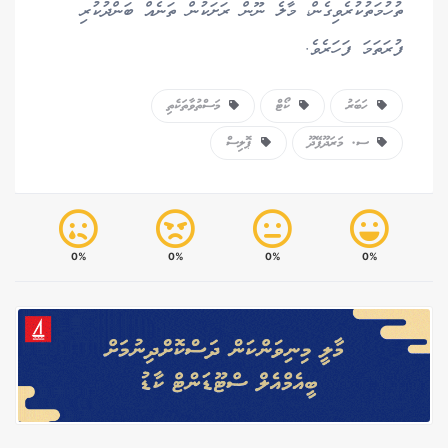
ތުހުމަތުކުރެވިގެން، މާލެ ނޫން ރަށަކުން ތަނެއް ބަންދުކުރި
ފުރަތަމަ ފަހަރެވެ.
ހަބަރު
ކޯޓް
މަސްތުވާތަކެތި
ސ. މަރަދޫފޭދޫ
ޕޮލިސް
0%
0%
0%
0%