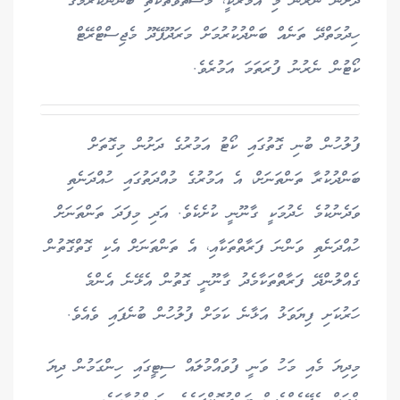
ދަށުން ނެރުނު މި އަމުރަކީ، މަސްތުވާތަކެތި ބޭނުންކުރުމުގެ
ހިދުމަތްދޭ ތަނެއް ބަންދުކުރުމަށް މަރަދޫފޭދޫ މެޖިސްޓްރޭޓް
ކޯޓުން ނެރުނު ފުރަތަމަ އަމުރެވެ.
ފުލުހުން ބުނި ގޮތުގައި ކޯޓު އަމުރުގެ ދަށުން މިގޮތަށް
ބަންދުކުރާ ތަންތަނަށް، އެ އަމުރުގެ މުއްދަތުގައި ހުއްދަނެތި
ވަދެނުކުމެ ހެދުމަކީ ގާނޫނީ ކުށެކެވެ. އަދި މިފަދަ ތަންތަނަށް
ހުއްދަނެތި ވަންނަ ފަރާތްތަކާއި، އެ ތަންތަނަށް އެކި ގޮތްގޮތުން
ގެއްލުންދޭ ފަރާތްތަކާމެދު ގާނޫނީ ގޮތުން އެޅޭނެ އެންމެ
ހަރުކަށި ފިޔަވަޅު އަޅާނެ ކަމަށް ފުލުހުން ބުނެފައި ވެއެވެ.
މިދިޔަ މެއި މަހު ވަނީ ފުވައްމުލައް ސިޓީގައި ހިންގަމުން ދިޔަ