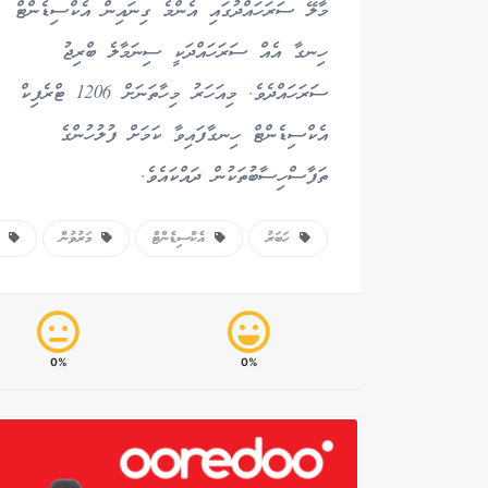
މާލޭ ސަރަހައްދުގައި އެންމެ ގިނައިން އެކްސިޑެންޓް
ހިނގާ އެއް ސަރަހައްދަކީ ސިނަމާލެ ބްރިޖު
ސަރަހައްދެވެ. މިއަހަރު މިހާތަނަށް 1206 ޓްރެފިކް
އެކްސިޑެންޓް ހިނގާފައިވާ ކަމަށް ފުލުހުންގެ
ތަފާސްހިސާބުތަކުން ދައްކައެވެ.
ހަބަރު
އެކްސިޑެންޓް
މަރުވުން
ސި
0%
0%