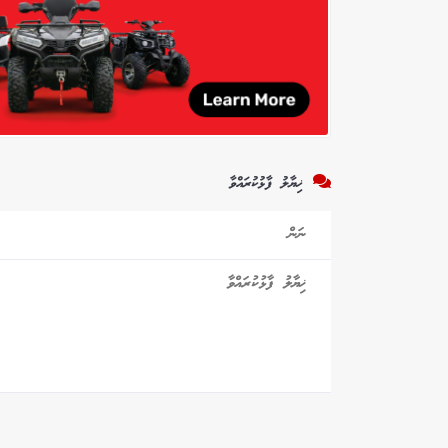
ޚިޔާލު ފާޅުކުރައްވާ