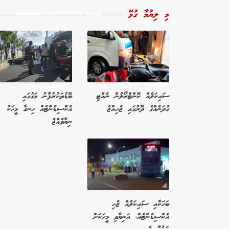
މި ލިޔުމާ ގުޅޭ
ސައިކަލެއް ކޮންޓްރޯލުން ނެއްޓި
ބޮޑުތަކުރުފާނު މަގުގައި
ގުދަނެއްގެ ދޮރުގައި ޖެހިއްޖެ
އެކްސިޑެންޓެއް ހިނގާ މީހަކު
ނިޔާވެއްޖެ
ބަހަކާއި ސައިކަލެއް ޖެހި
އެކްސިޑެންޓެއް، އަނިޔާވި މީހަކަށް