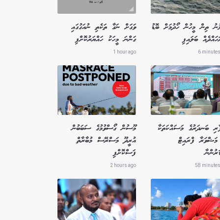
ުނު ތިން މީހުން ހޯދުމަށް ބޮޑު
ވަގަށް ނަގާ ތަކެތި ނުއަގުގައި
ައްދެއް ބަލައިފި
ގަންނަ މީހަކު ހައްޔަރުކޮށްފި
1 hour ago
6 minutes
ާރި ބަނދަރުގެ މަސައްކަތަކާ
މޫސުން ގޯސްވުމުގެ ސަބަބުން
މަޝްވަރާ ފްރައިޓް
އުރީދޫ މަސްރޭސް މުބާރާތް
ަރުންނާ
ފަސްކޮށްފި
2 hours ago
58 minutes