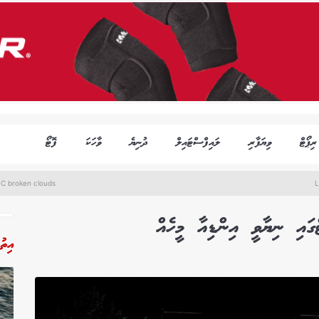
ރިޕޯޓް
ވިޔަފާރި
ލައިފްސްޓައިލް
ދުނިޔެ
ވާހަކަ
ފޮޓޯ
°C broken clouds
L
ައި ނިޔާވީ އިންޑިއާ މީހެއް
އިތު