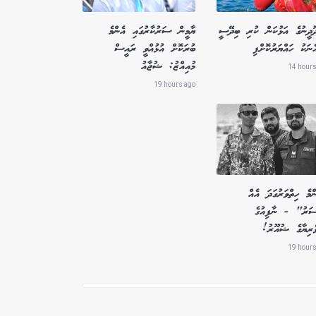
ދޫދީނުގެ އަޅުކަން ކުރި ބިދޭސީ
ޔާމީން ސަރުކާރުގައި އެންމެ
ެނަކު ހައްޔަރުކޮށްފި
ބުރަކޮށް އުޅުއްވީ ރައީސް
މުއިއްޒު: ޝުޖާއު
14 hours
19 hours ago
މެ ހިތްވަރުގަދަ އެއް
ސަރު" - ނާފިއުގެ
ވެރިޔާގެ ޝުއޫރު!
19 hours