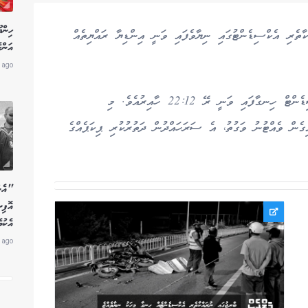
ހިން
ތެރި އެކްސިޑެންޓުގައި ނިޔާވެފައި ވަނީ އިންޑިޔާ ރައްޔިތެއް
އަންހ
 ago
ސިނަމާލެ ބްރިޖުގެ އެއާޕޯޓު ލައިޓް ކައިރީ މި އެކްސިޑެންޓް ހިނގާފައި ވަނީ ރޭ 22:12 ހާއިރުއެވެ. މި
ގެން ވެއްޓުނު ވަގުތު، އެ ސަރަހައްދުން ދަތުރުކުރި ޕިކަޕެއްގެ
"އެން
އޮފި
އެކު
 ago