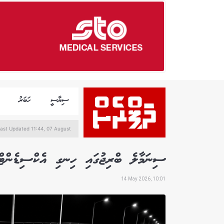
ސިޔާސީ
ހަބަރު
ast Updated 11:44, 07 August
ސިނަމާލެ ބްރިޖުގައި ހިނގި އެކްސިޑެންޓްގ
14 May 2026, 10:01