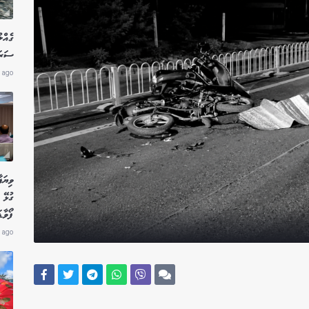
ގެއްލ
ސަރަހ
 ago
ވިޔަފ
ގުޅޭ 
ފޯވާޑ
 ago