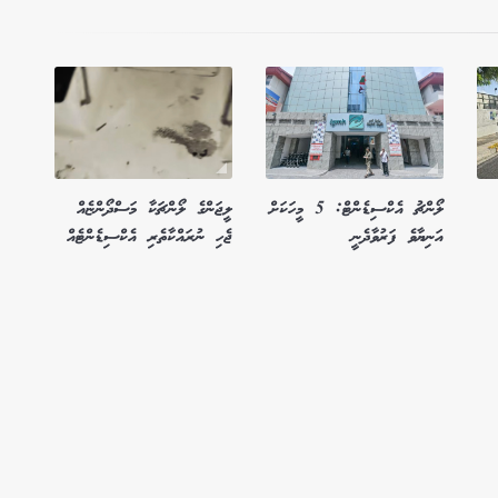
ލޯންޗު އެކްސިޑެންޓް: 5 މީހަކަށް
ލީޖަންގެ ލޯންޗަކާ މަސްދޯންޏެއް
އަނިޔާވެ ފަރުވާދެނީ
ޖެހި ނުރައްކާތެރި އެކްސިޑެންޓެއް