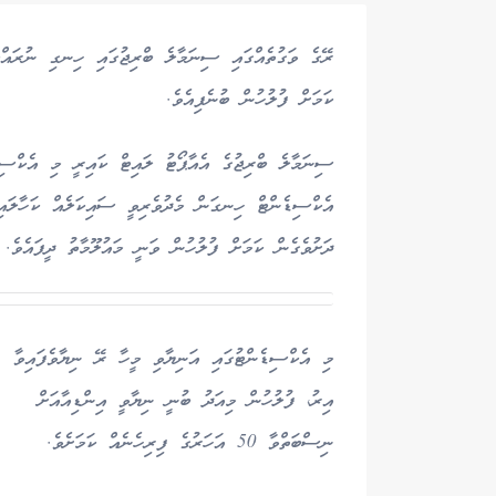
ރޭގެ ވަގުތެއްގައި ސިނަމާލެ ބްރިޖުގައި ހިނގި ނުރައްކާ
ކަމަށް ފުލުހުން ބުނެފިއެވެ.
އެކްސިޑެންޓް ހިނގަން މެދުވެރިވީ ސައިކަލެއް ކަހާލައި
ދަށުވެގެން ކަމަށް ފުލުހުން ވަނީ މައުލޫމާތު ދީފައެވެ.
މި އެކްސިޑެންޓުގައި އަނިޔާވި މީހާ ރޭ ނިޔާވެފައިވާ
އިރު، ފުލުހުން މިއަދު ބުނީ ނިޔާވީ އިންޑިއާއަށް
ނިސްބަތްވާ 50 އަހަރުގެ ފިރިހެނެއް ކަމަށެވެ.