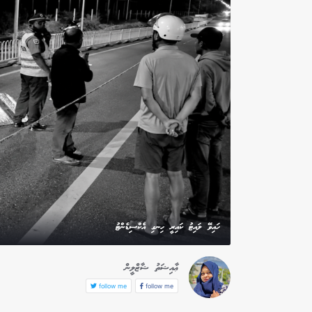
ހައިވޭ ލައިޓު ކައިރީ ހިނގި އެކްސިޑެންޓު
ޢާއިޝަތު ޝާޒްލީން
follow me
follow me