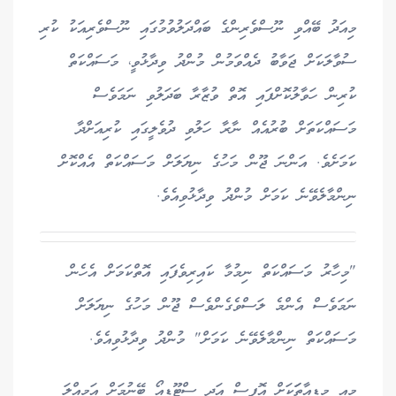
މިއަދު ބޭއްވި ނޫސްވެރިންގެ ބައްދަލުވުމުގައި ނޫސްވެރިއަކު ކުރި
ސުވާލަކަށް ޖަވާބު ދެއްވަމުން މުންދު ވިދާޅުވީ، މަސައްކަތް
ކުރިން ހަވާލުކޮށްފައި އޮތް ވުޒާރާ ބަދަލުވި ނަމަވެސް
މަސައްކަތަށް ބުރުއެއް ނާރާ ހަލުވި ދުވެލީގައި ކުރިއަށްދާ
ކަމަށެވެ. އަންނަ ޖޫން މަހުގެ ނިޔަލަށް މަސައްކަތް އެއްކޮށް
ނިންމާލެވޭނެ ކަމަށް މުންދު ވިދާޅުވިއެވެ.
"މިހާރު މަސައްކަތް ނިމުމާ ކައިރިވެފައި އޮތްކަމަށް އެހެން
ނަމަވެސް އެންމެ ލަސްވެގެންވެސް ޖޫން މަހުގެ ނިޔަލަށް
މަސައްކަތް ނިންމާލެވޭނެ ކަމަށް" މުންދު ވިދާޅުވިއެވެ.
މިއީ މީޑިއާތަަކަށް އޮފީސް އަދި ސްޓޫޑިއޯ ބޭނުމަށް އަމިއްލަ