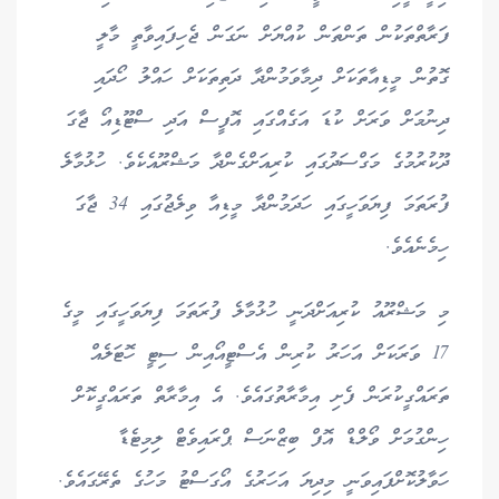
ފަރާތްތަކުން ތަންތަން ކުއްޔަށް ނަގަން ޖެހިފައިވާތީ މާލީ
ގޮތުން މީޑިއާތަކަށް ދިމާވަމުންދާ ދަތިތަކަށް ހައްލު ހޯދައި
ދިނުމަށް ވަރަށް ކުޑަ އަގެއްގައި އޮފީސް އަދި ސްޓޫޑިއޯ ޖާގަ
ދޫކުރުމުގެ މަގްސަދުގައި ކުރިއަށްގެންދާ މަޝްރޫއެކެވެ. ހުޅުމާލެ
ފުރަތަމަ ފިޔަވަހީގައި ހަދަމުންދާ މީޑިއާ ވިލެޖުގައި 34 ޖާގަ
ހިމެނެއެވެ.
މި މަޝްރޫއު ކުރިއަށްދަނީ ހުޅުމާލެ ފުރަތަމަ ފިޔަވަހީގައި މީގެ
17 ވަރަކަށް އަހަރު ކުރިން އެސްޓީއޯއިން ސިޓީ ހޮޓަލެއް
ތަރައްގީކުރަން ފެށި އިމާރާތުގައެވެ. އެ އިމާރާތް ތަރައްގީކޮށް
ހިންގުމަށް ވޯލްޑް އޮފް ބިޒްނަސް ޕްރައިވެޓް ލިމިޓެޑާ
ހަވާލުކޮށްފައިވަނީ މިދިޔަ އަހަރުގެ އޯގަސްޓު މަހުގެ ތެރޭގައެވެ.