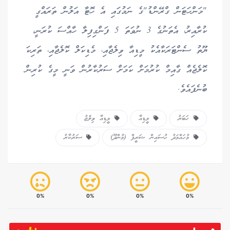
"މަންހަޓަން ގްރޭންޑު"ގެ ނަމުގައި އެ ހޮޓާ އަލުން ތަރައްގީ
ކުރާއިރު، އެތަނުގެ 3 ނުވަތަ 5 ފަންގިފިލާ ހާއްސަ ކުރަނީ،
ޔޫތު ސެންޓަރަކާއެކު މީޑިއާ ވިލެޖާއި، މެޑިކަލް ކޮލެޖާއި، ތަރިކަ
ކޮލެޖެއް ގާއިމް ކުރުމަށް ކަމަށް ސަރުކާރުން ވަނީ މީގެ ކުރިން
ބުނެފައެވެ.
ހަބަރު
މީޑިއާ
މީޑިއާ ވިލެޖު
މުހައްމަދު ހުސައިން ޝަރީފް (މުންދޫ)
ސަރުކާރު
0%
0%
0%
0%