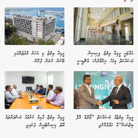
އަމާޒަކީ މީޑިއާ ވިލެޖު ފިނިޝިން
މީޑިއާ ވިލެޖު މި އަހަރު މެދުތެރޭގައި
މަސައްކަތް މިމަހު ނިންމާލުން: އެޗްޑީސީ
ބޭނުން ކުރަން ފެށޭނެ
މީޑިއާ ވިލެޖްގެ މަސައްކަތް "ވޯލްޑް އޮފް
މީޑިއާ ވިލެޖް ގާއިމް ކުރުމުގެ މަޝްވަރާތައް
ބިޒްނަސް"އާ ހަވާލުކޮށްފި
ޔޫތު މިނިސްޓްރީން ފަށައިފި