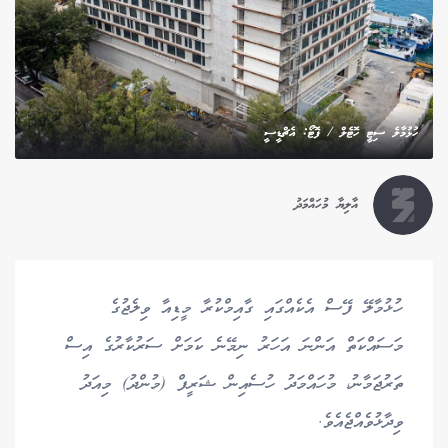
ހުޅުމާލެ ސިޓީ ހޮޓެލް / ފޮޓޯ: އެޗްޑީސީ
އާލިޔާ މުހައްމަދު
ހުޅުމާލޭ ފޭސް އެކެއްގައި ގާއިމްކުރާ މީޑިއާ ވިލެޖުގެ
މަސައްކަތް އަންނަ އަހަރު ނިމޭނެ ކަމަށް ސަރުކާރުގެ އިސް
ތަރުޖަމާނު، މުހައްމަދު ހުސެއިން ޝަރީފް (މުންދު) މިއަދު
ވިދާޅުވެއްޖެއެވެ.