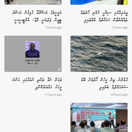
ވީއައިއޭގައި ސިއްހީ ކުއްލި ހާލަތައް
އަމީނީމަގު މަޝްރޫއާ ގުޅިގެން އަސްލު
ތައްޔާރުވާން ހަރަކާތެއް ބާއްވައިފި
ޓީވީން ފަތުރަނީ ދޮގު: އެމްޓީސީސީ
5 hours ago
2 hours ago
ގެއްލުނު ތިން މީހުން ހޯދުމަށް ބޮޑު
ވަގަށް ނަގާ ތަކެތި ނުއަގުގައި ގަންނަ
ސަރަހައްދެއް ބަލައިފި
މީހަކު ހައްޔަރުކޮށްފި
11 hours ago
10 hours ago