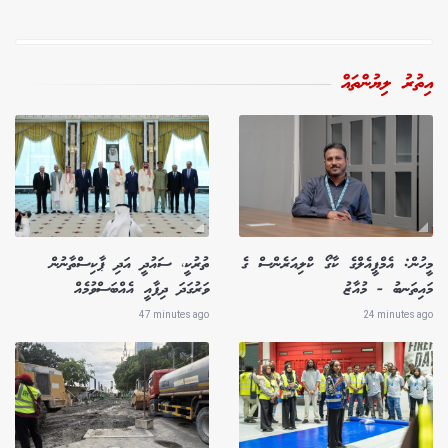
އިތުރު ލިޔުންތައް
މީހުން: އެމްޕީއެލްގެ ކާގޯ ކްލިއަރެންސް ގެ
ތުރުކީ، ސައުދީ އަދި ޕާކިސްތާނުން
މައިތަނބު - މުއާޒު
ވަރުގަދަ ދިފާއީ އެއްބަސްވުމެއް
47 minutes ago
24 minutes ago