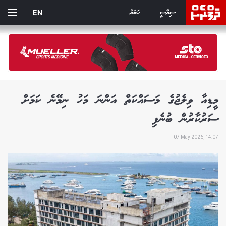
ސިޔާސީ
ހަބަރު
EN
މީޑިއާ ވިލެޖުގެ މަސައްކަތް އަންނަ މަހު ނިމޭނެ ކަމަށް
ސަރުކާރުން ބުނެފި
07 May 2026, 14:07