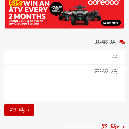
ޚިޔާލު ފާޅުކުރައްވާ
މި ހިޔާލު ފޮނުވާ'
މި ލިޔުމާ ގުޅޭ