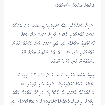
މެންބަރު އަހްމަދު ޝާކިރުއެވެ.
ޝާކިރު ހުށަހެޅުއްވި މައްސަލައިގައިވަނީ 2025 ވަނަ އަހަރުގެ
ދެވަނަ ކުއާޓަރުގައި ގްރޮސް މާޖިން 24% އަށް ދަށަށް
ގޮސްފައިވާ ކަމަށެވެ. އަދި އެއީ 2024 ވަނަ އަހަރުގެ ދެވަނަ
ކުއާޓަރުގައި ހުރި 35% އާ އަޅާ ބަލާއިރު ވަރަށް ބޮޑު
ފަރަގެއްކަން ވަނީ ފާހަގަކޮށްފައެވެ.
މިދިޔަ އަހަރު އެކަނިވެސް އެ ކުންފުންޏަށް 2.8 މިލިއަން
ރުފިޔާގެ ގެއްލުންވެފައިވާއިރު ޝާކިރު ވަނީ ފާއިތުވި 12
މަސްދުވަހުގެ ތެރޭގައި އެ ކުންފުނީގެ މަތިންދާ ބޯޓުތައް އަދެޔާ
ހިލާފަށް ގިނައިން ގްރައުންޑްކޮށްފައިވާކަން ފާހަގަކޮށްފައެވެ. އަދި