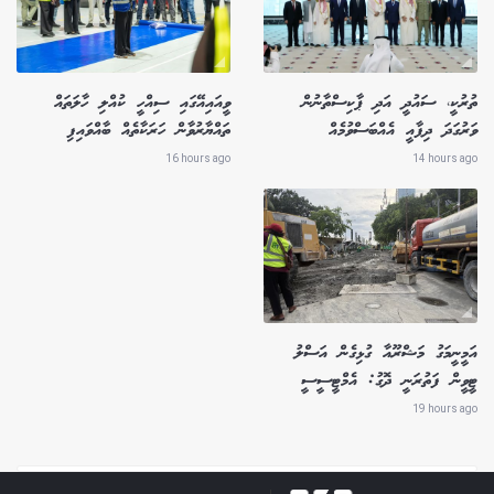
ތުރުކީ، ސައުދީ އަދި ޕާކިސްތާނުން
ވީއައިއޭގައި ސިއްހީ ކުއްލި ހާލަތައް
ވަރުގަދަ ދިފާއީ އެއްބަސްވުމެއް
ތައްޔާރުވާން ހަރަކާތެއް ބާއްވައިފި
16 hours ago
14 hours ago
އަމީނީމަގު މަޝްރޫއާ ގުޅިގެން އަސްލު
ޓީވީން ފަތުރަނީ ދޮގު: އެމްޓީސީސީ
19 hours ago