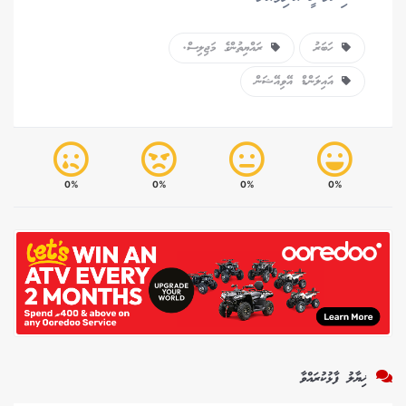
ހަބަރު
ރައްޔިތުންގެ މަޖިލިސް.
އައިލަންޑް އޭވިއޭޝަން
0%
0%
0%
0%
ޚިޔާލު ފާޅުކުރައްވާ