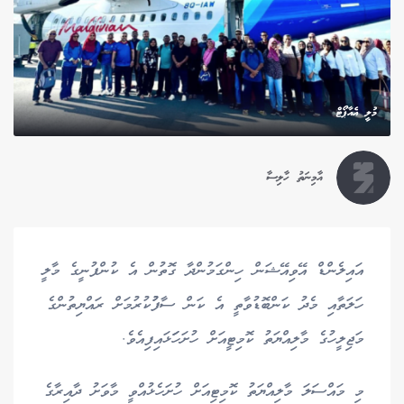
މުލީ އެއާޕޯޓް
އާމިނަތު ހާލިސާ
އައިލެންޑް އޭވިއޭޝަން ހިންގަމުންދާ ގޮތުން އެ ކުންފުނީގެ މާލީ
ހަލަތާއި މެދު ކަންބޮޑުވާތީ އެ ކަން ސާފުުކުރުމަށް ރައްޔިތުންގެ
މަޖިލީހުގެ މާލިއްޔަތު ކޮމިޓީއަށް ހުށަހަަޅައިފިއެވެ.
މި މައްސަލަ މާލިއްޔަތު ކޮމިޓިއަށް ހުށަހެޅުއްވީ މާވަށު ދާއިރާގެ