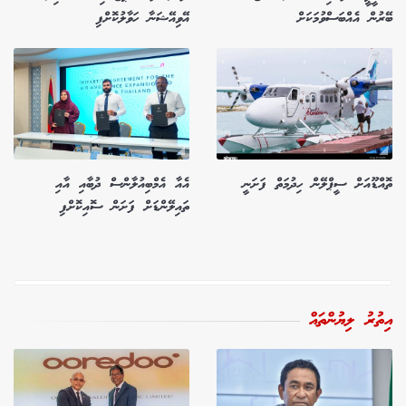
ބޭރުން އެއްބަސްވުމަކަށް
އޭވިއޭޝަނާ ހަވާލުކޮށްފި
ތޮއްޑޫއަށް ސީޕްލޭން ހިދުމަތް ފަށަނީ
އެއާ އެމްބިއުލާންސް ދުބާއި އާއި
ތައިލޭންޑަށް ފަށަން ސޮއިކޮށްފި
އިތުރު ލިޔުންތައް