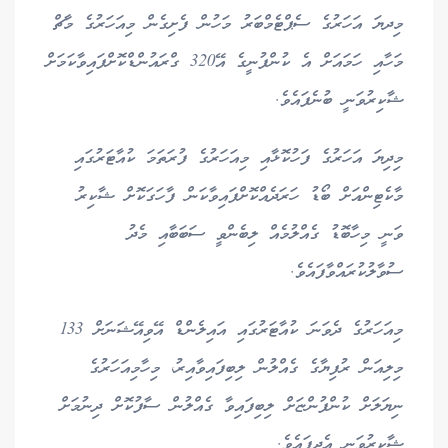
މިދޔަ އަހަރުގެ ސެޕްޓެމްބަރު މަހުން ފެށިގެން މިއަހަރުގެ މާޗް
މަހާއި ހަމައަށް އެ ކުންފުނީގެ އޭ320 ގްރައުންޑްކޮށްފައިވާކަމަށް
ޝާކިރުވަނީ ބުނެފައެވެ.
މިދިޔަ އަހަރުގެ ފަހުކޮޅާއި މިއަހަރުގެ ފުރަތަމަ ކުއާޓަރުގައި
މާކެޓިންއަށް ބޯޑު ހަރަދެއްކޮށްފައިވާކަން ފާހަގަކޮށް ޝާކިރު
ވަނީ މިހާބޮޑު ގެއްލުމެއް ލިބެންވީ ސަބަބާއި މެދު
ސުވާލުކުރައްވާފައެވެ.
މިއަހަރުގެ ދެވަނަ ކުއާޓަރުގައި އައިލެންޑް އޭވިއޭޝަނަށް 133
މިލިއަން ރުފިޔާގެ ގެއްލުން ލިބިފައިވާއިރު، މިހާމިއަހަރުގެ
ނިޔަލަށް ކުންފުންޏަށް ލިބިފައިވާ ގެއްލުން ސާފުކޮށް ދިނުމަށް
ޝާކިރުވަނީ އެދިފައެވެ.