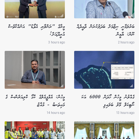
ބަރުލަމާނީ ނިޒާމަށް ބަދަލުކުރަން ތާއީދެއް
މީރާގެ "ރަންލާރި އެވޯޑު" އަނެއްކާވެސް
ނޫން: ޔާމީން
އުރީދޫއަށް!
3 hours ago
2 hours ago
ގެއްލުނު މީހުން ހޯދަން 6000 އަކަ
މީހުން: އެމްޕީއެލްގެ ކާގޯ ކްލިއަރެންސް ގެ
ނޯޓިކަލް މޭލު ބަލައިފި
މައިތަނބު - މުއާޒު
14 hours ago
13 hours ago