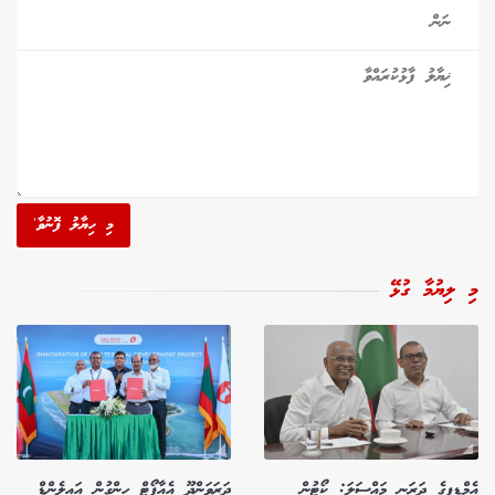
މި ހިޔާލު ފޮނުވާ'
މި ލިޔުމާ ގުޅޭ
އެމްޑީޕީގެ ދަރަނި މައްސަލަ: ކޯޓުން
ދަރަވަންދޫ އެއާޕޯޓް ހިންގުން އައިލެންޑް