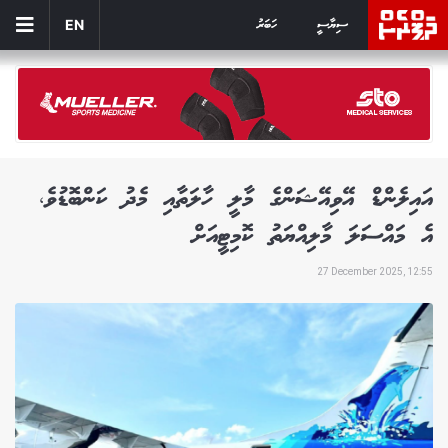
ސިޔާސީ
ހަބަރު
EN
އައިލެންޑް އޭވިއޭޝަންގެ މާލީ ހާލަތާއި މެދު ކަންބޮޑުވެ،
އެ މައްސަލަ މާލިއްޔަތު ކޮމިޓީއަށް
27 December 2025, 12:55