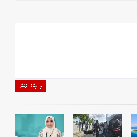
މި ހިޔާލު ފޮނުވާ'