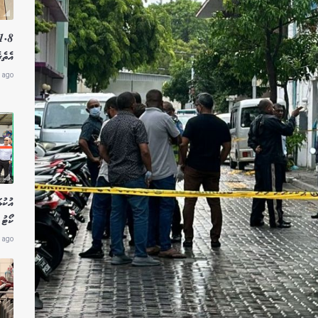
އެތެރ
 ago
އުކުޅ
ކޯޓު 
 ago