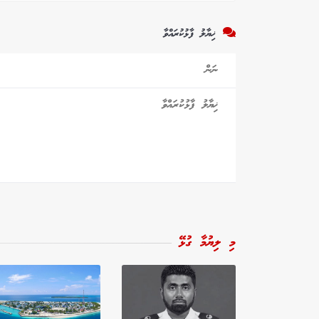
ޚިޔާލު ފާޅުކުރައްވާ
މި ލިޔުމާ ގުޅޭ