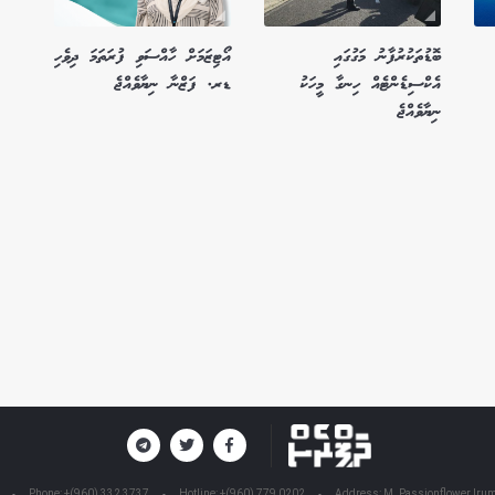
ބޮޑުތަކުރުފާނު މަގުގައި
އޯޓިޒަމަށް ހާއްސަވި ފުރަތަމަ ދިވެހި
އެކްސިޑެންޓެއް ހިނގާ މީހަކު
ޑރ. ފަޒްނާ ނިޔާވެއްޖެ
ނިޔާވެއްޖެ
Phone: +(960) 332 3737
Hotline: +(960) 779 0202
Address: M. Passionflower Irum