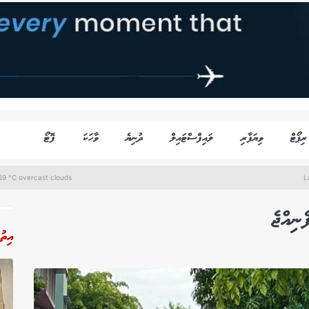
ރިޕޯޓް
ވިޔަފާރި
ލައިފްސްޓައިލް
ދުނިޔެ
ވާހަކަ
ފޮޓޯ
69 °C overcast clouds
L
ނިއްޖެ
އިތު