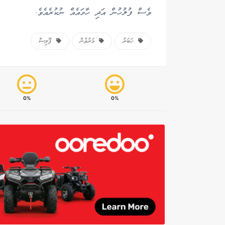
ވެސް ފުލުހުން އަދި ހާމައެއް ނުކުރެއެވެ.
ހަބަރު
މަރުވުން
ޕޮލިސް
0%
0%