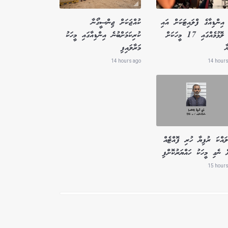
އިންޑިއާގެ ފްލައިޓަކަށް އައި
ކުއްޖަކަށް ޖިންސީގޯނާ
ބާރު ލޮޅުމެއްގައި 17 މީހަކަށް
ކުރިކަމަށްބުނެ އިންޑިއާގައި މީހަކު
ާ
މަރާލައިފި
14 hours ago
14 hours
ައްކަ ރުފިޔާ ހުރި ފޮއްޓެއް
ް ނެގި މީހަކު ހައްޔަރުކޮށްފި
15 hours