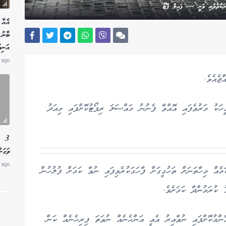
ަރަކާތްތެރި ވަނީ --- ފައިލް ފޮޓޯ
އެއާ 
އަނިޔ
 ago
ޖެއެވެ.
ހަކު މަރުވެފައި އޮއްވާ ފެނުނު މައްސަލަ ރިޕޯޓުކޮށްފައި މިއަދު
3 ލ
ވަގަށ
 ago
ެއް މިހާތަނަށް ތަހުގީގަށް ފާހަގަކުރެވިފައި ނުވާ ކަމަށް ފުލުހުން
 ކުރަމުންދާ ކަމަށެވެ.
ންމުކޮށްފައި ނުވާއިރު އެއީ އަންހެނެއް ނުވަތަ ފިރިހެނެއް ކަން