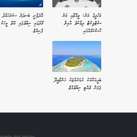
މަހުދީގެ މަރު: ވީގޮތާއި މަރު
އޭދަފުށީ ބަނދަރު ސަރަހައްދު
ސެޓްފިކެޓް ދިމާނުވެ އާއިލާ
މޫދުގައި ނިޔާވެފައި އޮތް މީހަކު
ހާސްކަމެއްގައި
ފެނިއްޖެ
ބަގީއަކާއެކު ކުޑަކުއްޖަކު ހަންޏާމީދޫ
ފަޅަށް ވެއްޓި ނިޔާވެއްޖެ
atheebai, Male', Maldives