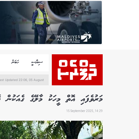
ސިޔާސީ
ހަބަރު
ast Updated 22:06, 05 August
މަރުވެފައި އޮތް މީހަކު މާލޭގެ ގެއަކުން ފެ
15 September 2025, 14:29