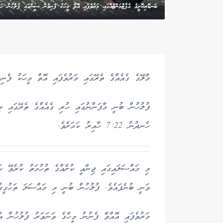
ބަނޑޭރިކޮށީގެ އެޕާޓްމަންޓެއްގައި މަރުވެފައި އޮތް މީހަކު ފެނިގެން ސީންގައި ފުލުހުން ހ
މާލޭގެ ގެއެއްގެ ތެރޭގައި މަރުވެފައި އޮތް މީހަކު ފެނިއް
ފުލުހުން ބުނީ މާފަންނުގައި ހުރި ގެއެއްގެ ތެރޭގައި މީ
ހެނދުނު 7:22 ހާއިރު ކަމަށެވެ.
މި މައްސަލައިގައި ޖިނާއީ ކުށެއްގެ ތުހުމަތު ކުރެވޭ ކަމ
ވަނީ ބުނެފައެވެ. ފުލުހުން ބުނީ މި މައްސަލަ ތަހުގީގު
މަރުވެފައި އޮއްވާ ފެނުނު މީހާގެ ވަނަވަރު ފުލުހުން އާ