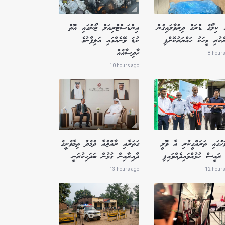
1.8 ކިލޯގެ ޑްރަގް ދިރުވާލައިގެން
އިންޑަސްޓްރިއަލް ޒޯނުގައި އޮތް
ެކުރި މީހަކު ހައްޔަރުކޮށްފި
ކުޑަ ވޭނެއްގައި އަލިފާނުގެ
ހާދިސާއެއް
8 hours
10 hours ago
ަހުގައި ތަރައްގީކުރި އާ ވޮލީ
ގަތަރާއި ރާއްޖެއާ ދެމެދު ތިމާވެށީގެ
ރައީސް ހުޅުއްވައިދެއްވައިފި
ދާއިރާއިން ގުޅުން ބަދަހިކުރަނީ
13 hours ago
12 hours