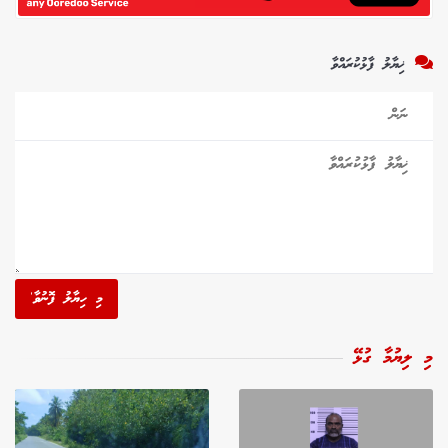
ޚިޔާލު ފާޅުކުރައްވާ
މި ހިޔާލު ފޮނުވާ'
މި ލިޔުމާ ގުޅޭ