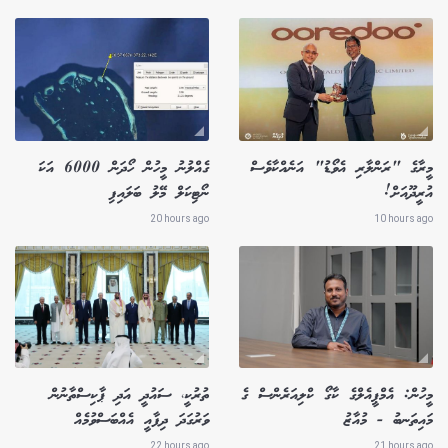
މީރާގެ "ރަންލާރި އެވޯޑު" އަނެއްކާވެސް
ގެއްލުނު މީހުން ހޯދަން 6000 އަކަ
އުރީދޫއަށް!
ނޯޓިކަލް މޭލު ބަލައިފި
20 hours ago
10 hours ago
މީހުން: އެމްޕީއެލްގެ ކާގޯ ކްލިއަރެންސް ގެ
ތުރުކީ، ސައުދީ އަދި ޕާކިސްތާނުން
މައިތަނބު - މުއާޒު
ވަރުގަދަ ދިފާއީ އެއްބަސްވުމެއް
22 hours ago
21 hours ago