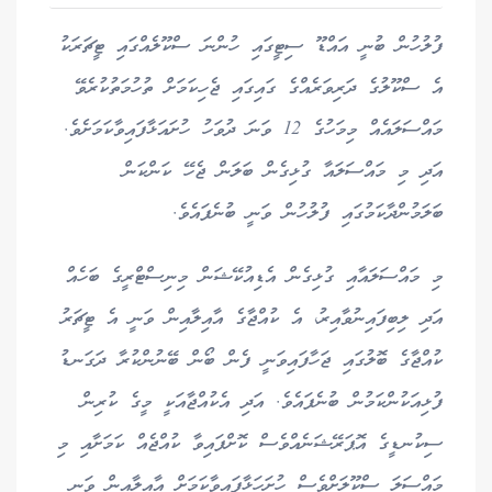
ފުލުހުން ބުނީ އައްޑޫ ސިޓީގައި ހުންނަ ސްކޫލެއްގައި ޓީޗަރަކު
އެ ސްކޫލުގެ ދަރިވަރެއްގެ ގައިގައި ޖެހިކަމަށް ތުހުމަތުކުރެވޭ
މައްސަލައެއް މިމަހުގެ 12 ވަނަ ދުވަހު ހުށައަޅާފައިވާކަމަށެވެ.
އަދި މި މައްސަލައާ ގުޅިގެން ބަލަން ޖެހޭ ކަންކަން
ބަލަމުންދާކަމުގައި ފުލުހުން ވަނީ ބުނެފައެވެ.
މި މައްސަލައާއި ގުޅިގެން އެޑިއުކޭޝަން މިނިސްޓްރީގެ ބަހެއް
އަދި ލިބިފައިނުވާއިރު، އެ ކުއްޖާގެ އާއިލާއިން ވަނީ އެ ޓީޗަރު
ކުއްޖާގެ ބޮލުގައި ޖަހާފައިވަނީ ފެން ބޯން ބޭނުންކުރާ ދަގަނޑު
ފުޅިއަކުންކަމުން ބުނެފައެވެ. އަދި އެކުއްޖާއަކީ މީގެ ކުރިން
ސިކުނޑީގެ އޮޕަރޭޝަނެއްވެސް ކޮށްފައިވާ ކުއްޖެއް ކަމަށާއި މި
މައްސަލަ ސްކޫލަށްވެސް ހުށަހަޅާފައިވާކަމަށް އާއިލާއިން ވަނީ