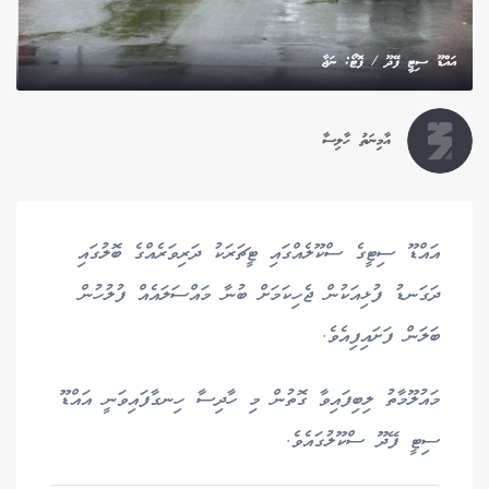
އައްޑޫ ސިޓީ ފޭދޫ / ފޮޓޯ: ނަޖާ
އާމިނަތު ހާލިސާ
އައްޑޫ ސިޓީގެ ސްކޫލެއްގައި ޓީޗަރަކު ދަރިވަރެއްގެ ބޮލުގައި
ދަގަނޑު ފުޅިއަކުން ޖެހިކަމަށް ބުނާ މައްސަލައެއް ފުލުހުން
ބަލަން ފަށައިފިއެވެ.
މައުލޫމާތު ލިބިފައިވާ ގޮތުން މި ހާދިސާ ހިނގާފައިވަނީ އައްޑޫ
ސިޓީ ފޭދޫ ސްކޫލުގައެވެ.