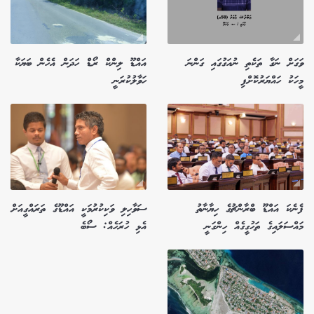
ވަގަށް ނަގާ ތަކެތި ނުއަގުގައި ގަންނަ
އައްޑޫ ލިންކް ރޯޑް ހަދަން އެހެން ބަޔަކާ
މީހަކު ހައްޔަރުކޮށްފި
ހަވާލުކުރަނީ
ފެނެކަ އައްޑޫ ބްރާންޗުގެ ހިޔާނާތު
ސަވާހިލި ވަކިކުރުމަކީ އައްޑޫގެ ތަރައްގީއަށް
މައްސަލައިގެ ތަހުގީގެއް ހިންގަނީ
އެޅި ހުރަހެއް: ސޯބެ