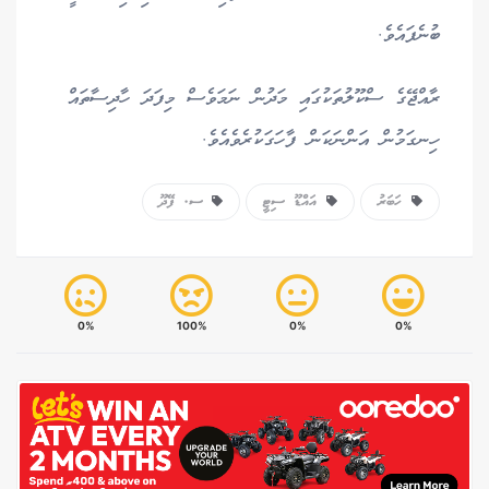
ބުނެފައެވެ.
ރާއްޖޭގެ ސްކޫލުތަކުގައި މަދުން ނަމަވެސް މިފަދަ ހާދިސާތައް
ހިނގަމުން އަންނަކަން ފާހަގަކުރެވެއެވެ.
ހަބަރު
އައްޑޫ ސިޓީ
ސ. ފޭދޫ
0%
100%
0%
0%