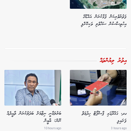
ފަތުރުވެރިކަން ފުޅާކުރަން އައްޑޫގެ
އިހުތިސާސުން ސަހާވެލި ވަކިކޮށްފި
އިތުރު ލިޔުންތައް
ގދ. ގައްދޫގައި ޕާސްޕޯޓް ހިދުމަތް
ބަރުލަމާނީ ނިޒާމަށް ބަދަލުކުރަން ތާއީދެއް
ފަށައިފި
ނޫން: ޔާމީން
10 hours ago
3 hours ago