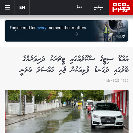
ސިޔާސީ
ހަބަރު
EN
އައްޑޫ ސިޓީގެ ސްކޫލެއްގައި ޓީޗަރަކު ދަރިވަރެއްގެ
ބޮލުގައި ދަގަނޑު ފުޅިއަކުން ޖެހި މައްސަލަ ބަލަނީ
14 May 2025, 14:32