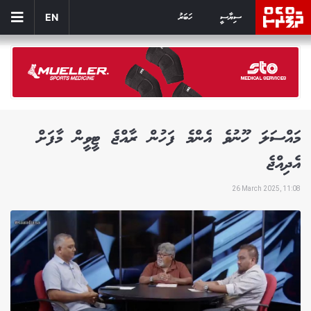
ސިޔާސީ
ހަބަރު
EN
މައްސަލަ ހޫނުވެ އެންމެ ފަހުން ރާއްޖެ ޓީވީން މާފަށް
އެދިއްޖެ
26 March 2025, 11:08