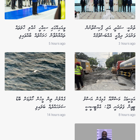
ތުރުކީ، ސައުދީ އަދި ޕާކިސްތާނުން
ވީއައިއޭގައި ސިއްހީ ކުއްލި ހާލަތައް
ވަރުގަދަ ދިފާއީ އެއްބަސްވުމެއް
ތައްޔާރުވާން ހަރަކާތެއް ބާއްވައިފި
5 hours ago
3 hours ago
އަމީނީމަގު މަޝްރޫއާ ގުޅިގެން އަސްލު
ގެއްލުނު ތިން މީހުން ހޯދުމަށް ބޮޑު
ޓީވީން ފަތުރަނީ ދޮގު: އެމްޓީސީސީ
ސަރަހައްދެއް ބަލައިފި
14 hours ago
8 hours ago