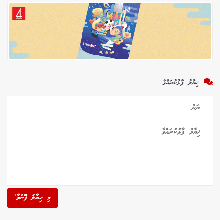
ޚިޔާލު ފާޅުކުރައްވާ
މި ހިޔާލު ފޮނުވާ'