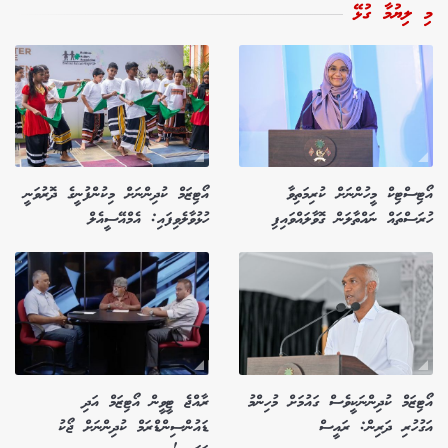
މި ލިޔުމާ ގުޅޭ
އޯޓިސްޓިކް މީހުންނަށް ކުރިމަތިވާ
އޯޓިޒަމް ކުދިންނަށް މިކުންފުނީގެ ދޮރުވަނީ
ހުރަސްތައް ނައްތާލަން ގޮވާލައްވައިފި
ހުޅުވާލެވިފައި: އެމްއޭސީއެލް
އޯޓިޒަމް ކުދިންނަކީވެސް ގައުމަށް މުހިންމު
ރާއްޖެ ޓީވީން އޯޓިޒަމް އަދި
އަގުހުރި ދަރިން: ރައީސް
ޑައުންސިންޑްރަމް ކުދިންނަށް ޖޯކު