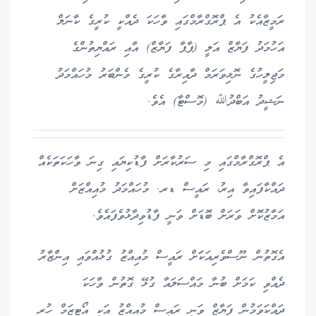
ރަމީޒާއެކު އެ ޕްރޮގްރާމްގައި ވާހަކަ ދެއްކީ ކުރީގެ ކާނަލް
އަހުމަދު ފަޔާޒް އަލީ (ޕާޕާ ފަޔާޒް) އާއި ރައްޔިތުންގެ
މަޖިލީހުގެ ނޮޅިވަރަމް ދާއިރާގެ ކުރީގެ މެންބަރު މުހައްމަދު
ނަޝީދު އަބްދުﷲ (މޮސްޓާ) އެވެ.
އެ ޕްރޮގްރާމްގައި މި ސަރުކާރަށް ފާޑުކިޔައި ގިނަ ވާހަކަތަކެއް
ދައްކާފައިވާ އިރު، ރައީސް ޑރ. މުހައްމަދު މުއިއްޒަށް
އަމާޒުކޮށް ވަރަށް ބޮޑަށް ވަނީ ފާޑުވިދާޅުވެފައެވެ.
އެގޮތުން ނޫސްވެރިއަކަަށް ރައީސް މުއިއްޒު ގުޅުއްވައި އިންޒާރު
ދެއްވި ކަމަށް ބުނާ މައްސަލައާ ގުޅޭ ގޮތުން ވާހަކަ
ދައްކަވަމުން ފަޔާޒް ވަނީ ރައީސް މުއިއްޒު އަކީ އޯޓިޒަމް ހުރި