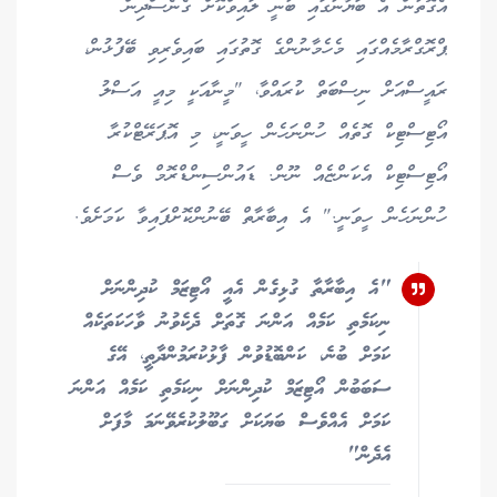
އެގޮތުން އެ ބަޔާނުގައި ބުނީ ލައިވްކޮށް ގެނެސްދިން
ޕްރޮގްރާމެއްގައި މެހެމާނުންގެ ގޮތުގައި ބައިވެރިވި ބޭފުޅުން،
ރައީސްއަށް ނިސްބަތް ކުރައްވާ، "މީނާއަކީ މިއީ އަސްލު
އޯޓިސްޓިކް ގޮތެއް ހުންނަހެން ހީވަނީ، މި އޮޕަރޭޓްކުރާ
އޯޓިސްޓިކް އެކަންޏެއް ނޫން. ޑައުންސިންޑްރޮމް ވެސް
ހުންނަހެން ހީވަނީ." އެ އިބާރާތް ބޭނުންކޮށްފައިވާ ކަމަށެވެ.
"އެ އިބާރާތާ ގުޅިގެން އެއީ އޯޓިޒަމް ކުދިންނަށް
ނިކަމެތި ކަމެއް އަންނަ ގޮތަށް ދެކެވުނު ވާހަކަތަކެއް
ކަމަށް ބުނެ، ކަންބޮޑުވުން ފާޅުކުރަމުންދާތީ، އޭގެ
ސަބަބުން އޯޓިޒަމް ކުދިންނަށް ނިކަމެތި ކަމެއް އަންނަ
ކަމަށް އެއްވެސް ބަޔަކަށް ގަބޫލުކުރެވޭނަމަ މާފަށް
އެދެން"