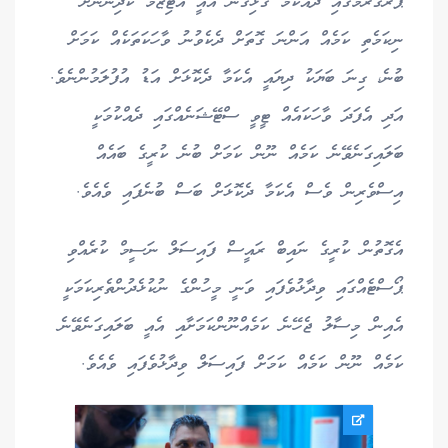
ޕްރޮގްރާމްގައި ދެއްކުމާ ގުޅިގެން އެއީ އޯޓިޒަމް ކުދިންނަށް
ނިކަމެތި ކަމެއް އަންނަ ގޮތަށް ދެކެވުނު ވާހަކަތަކެއް ކަމަށް
ބުނެ، ގިނަ ބަޔަކު ދިޔައީ އެކަމާ ދެކޮޅަށް އަޑު އުފުލަމުންނެވެ.
އަދި އެފަދަ ވާހަކައެއް ޓީވީ ސްޓޭޝަނެއްގައި ދެއްކުމަކީ
ބަލައިގަނެވޭނެ ކަމެއް ނޫން ކަމަށް ބުނެ ކުރީގެ ބައެއް
އިސްވެރިން ވެސް އެކަމާ ދެކޮޅަށް ބަސް ބުނެފައި ވެއެވެ.
އެގޮތުން ކުރީގެ ނައިބް ރައީސް ފައިސަލް ނަސީމް ކުރެއްވި
ޕޯސްޓެއްގައި ވިދާޅުވެފައި ވަނީ މީހުންގެ ނުކުޅެދުންތެރިކަމަކީ
އެއިން މިސާލު ޖެހޭނެ ކަމެއްނޫންކަމަށާއި އެއީ ބަލައިގަނެވޭނެ
ކަމެއް ނޫން ކަމެއް ކަމަށް ފައިސަލް ވިދާޅުވެފައި ވެއެވެ.