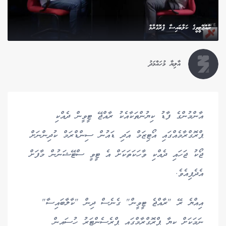
ރާއްޖޭޓީވީގެ ކަލާބައިސާ ޕްރޮގްރާމް
އާލިޔާ މުހައްމަދު
އާންމުންގެ ފާޑު ކިޔުންތަކާއެކު ރާއްޖޭ ޓީވީން ދެއްކި
ޕްރޮގްރާމެއްގައި އޯޓިޒަމް އަދި ޑައުން ސިންޑްރަމް ކުދިންނަށް
ޖޯކު ޖަހައި ދެއްކި ވާހަކަތަކަށް އެ ޓީވީ ސްޓޭޝަނުން މާފަށް
އެދެފިއެވެ.
އިއްޔެ ރޭ "ރާއްޖެ ޓީވީން" ގެނެސް ދިން "ކާލާބައިސާ"
ނަމަކަށް ކިޔާ ޕްރޮގްރާމްގައި ޕްރެސެންޓަރު ހުސައިން