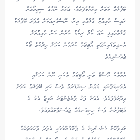
ބޭފުޅެއް ކަމަށް ވިދާޅުވެފައެވެ. އަދަދު ނޫހުގެ ސީއީއޯއަށް
ރައީސް މުއިއްޒު ގުޅުއްވި އިރު، ނޫސްވެރިއަކަށް އެފަދަ ބޭފުޅަކު
ގުޅުއްވައިފި ނަމަ ކޯލު ރިކޯޑު ކުރާނެ ކަން މުއިއްްޒަށް
އެނގިވަޑައިނުގަތީ އޯޓިޒަމް ހުރުމުން ކަމަށް ވިދާޅުވެ ޖޯކު
ޖެެއްސެވިއެވެ.
އެއާއެކު މޮސްޓާ ވަނީ އޯޓިޒަމް އެކަނި ނޫން ކަމަށާއި
އެމަނިކުފާނަކީ ޑައުން ސިންޑްރަމް ވެސް ހުރި ބޭފުޅެއް ކަމަށް
ވިދާޅުވެފައެވެ. އެއަށް ފަހު ޕްރެޒެންޓަރު ރަމީޒާ އެކު އެ
ދެބޭފުޅުން ވެސް ހިނިގަނޑެއް ޖައްސަވާލައްވައެވެ.
ލައިވްކޮށް ގެނެސްދިން އެ ޕްރޮގްރާމުގައި އެފަދަ ވާހަކަތަކެއް