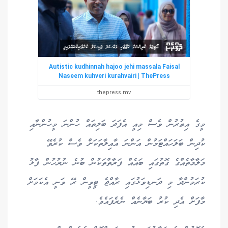
Autistic kudhinnah hajoo jehi massala Faisal
Naseem kuhveri kurahvairi | ThePress
thepress.mv
މީގެ އިތުރުން ވެސް މިއީ އެފަދަ ބަލިތައް ހުންނަ މީހުންނާއި
ކުދިން ބަލަހައްޓަމުން އަންނަ އާއިލާތަކަށް ވެސް ކުރެވޭ
މަލާމާތެއްގެ ގޮތުގައި ބައެއް ފަރާތްތަކުން ބުނެ ނުރުހުން ފާޅު
ކުރަމުންދާ މި ދަނޑިވަޅުގައި ރާއްޖެ ޓީވީން ރޭ ވަނީ އެކަމަށް
މާފަށް އެދި ކުރު ބަޔާނެއް ނެރެފައެވެ.