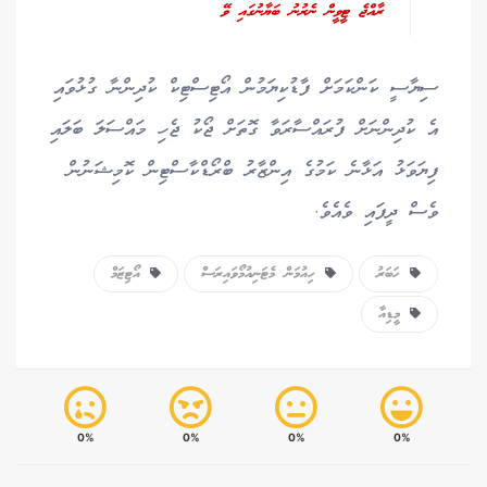
ރާއްޖެ ޓީވީން ނެރުނު ބަޔާނުގައި ވޭ
ސިޔާސީ ކަންކަމަށް ފާޑުކިޔަމުން އޯޓިސްޓިކް ކުދިންނާ ގުޅުވައި
އެ ކުދިންނަށް ފުރައްސާރަވާ ގޮތަށް ޖޯކު ޖެހި މައްސަލަ ބަލައި
ފިޔަވަޅު އަޅާނެ ކަމުގެ އިންޒާރު ބްރޯޑްކާސްޓިން ކޮމިޝަނުން
ވެސް ދީފައި ވެއެވެ.
ހަބަރު
ހިއުމަން މެޓަނިއުމޯވައިރަސް
އޯޓިޒަމް
މީޑިއާ
0%
0%
0%
0%