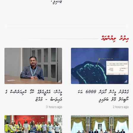
ޖަހައިފި!
އިތުރު ލިޔުންތައް
ގެއްލުނު މީހުން ހޯދަން 6000 އަކަ
މީހުން: އެމްޕީއެލްގެ ކާގޯ ކްލިއަރެންސް ގެ
ނޯޓިކަލް މޭލު ބަލައިފި
މައިތަނބު - މުއާޒު
3 hours ago
2 hours ago