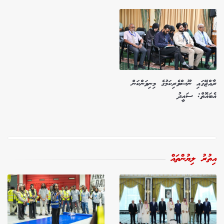
ރާއްޖޭގައި ނޫސްވެރިކަމުގެ މިނިވަންކަން
އެބައޮތް: ސައީދު
އިތުރު ލިޔުންތައް