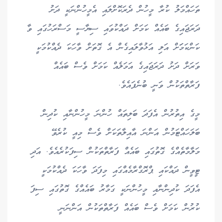
ތަހައްމަލު ކުރާ މީހުން ދެރަކޮށްލައި އެމީހުންނަކީ ދަށު
ދަރަޖައިގެ ބައެއް ކަމަށް ދައްކުވައި ސިޔާސީ މަސްރަހުގައި ވާ
ކަންކަމަަށް އަލި އަޅުވާލައިގެން އެ ގޮތަށް ވާހަކަ ދެއްކުމަކީ
ވަރަށް ދަށު ދަރަޖައިގެ އަމަލެއް ކަމަށް ވެސް ބައެއް
ފަރާތްތަކުން ވަނީ ބުނެފައެވެ.
މީގެ އިތުރުން އެފަދަ ބަލިތައް ހުންނަ މީހުންނާއި ކުދިން
ބަލަހައްޓަމުން އަންނަ އާއިލާތަކަށް ވެސް މިއީ ކުރެވޭ
މަލާމާތެއްގެ ގޮތުގައި ބައެއް ފަރާތްތަކުން ސިފަކުރެއެވެ. އަދި
ޓީވީން ދައްކައި ޕްރޮގްރާމެއްގައި މިފަދަ ވާހަކަ ދެއްކުމަކީ
އެފަދަ ކުދިންނާއި މީހުންނަކީ ގަމާރު ބައެއްގެ ގޮތުގައި ސިފަ
ކުރުން ކަމަށް ވެސް ބައެއް ފަރާތްތަކުން އަންނަނީ