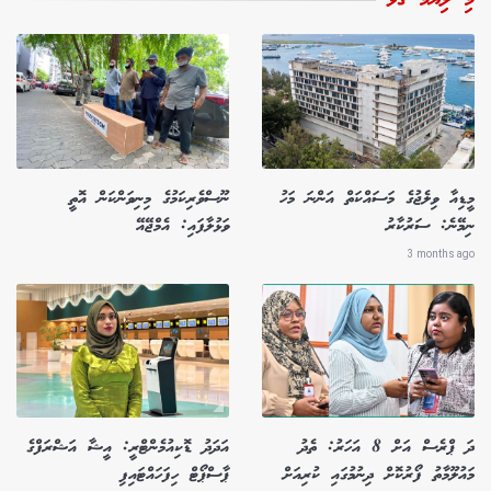
މި ލިޔުމާ ގުޅޭ
މީޑިއާ ވިލެޖުގެ މަސައްކަތް އަންނަ މަހު
ނޫސްވެރިކަމުގެ މިނިވަންކަން އޮތީ
ނިމޭނެ: ސަރުކާރު
ވަޅުލާފައި: އެމްޖޭއޭ
3 months ago
ދަ ޕްރެސް އަށް 8 އަހަރު: ތެދު
އަދަދު ޑޮކިއުމެންޓްރީ: އީޝާ އަޝްރަފްގެ
މައުލޫމާތު ފޯރުކޮށް ދިނުމުގައި ކުރިއަށް
ޕާސްޕޯޓް ހިފަހައްޓައިފި