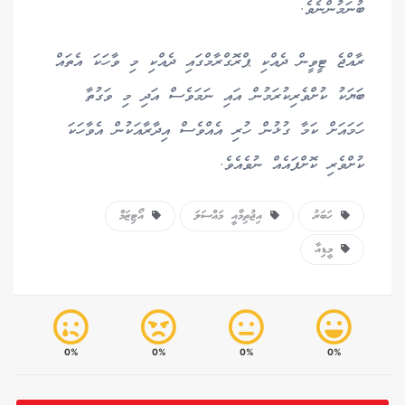
ބުނަމުންނެވެ.
ރާއްޖެ ޓީވީން ދެއްކި ޕްރޮގްރާމްގައި ދެއްކި މި ވާހަކަ އެތައް
ބަޔަކު ކުށްވެރިކުރަމުން އައި ނަމަވެސް އަދި މި ވަގުތާ
ހަމައަށް ކަމާ ގުޅުން ހުރި އެއްވެސް އިދާރާއަކުން އެވާހަކަ
ކުށްވެރި ކޮށްފައެއް ނުވެއެވެ.
ހަބަރު
އިޖުތިމާއީ މައްސަލަ
އޯޓިޒަމް
މީޑިއާ
0%
0%
0%
0%