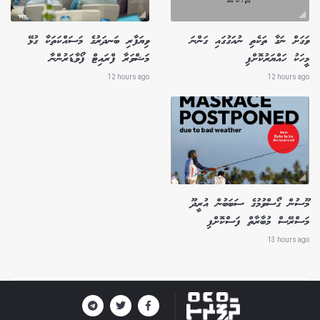
ވަގަށް ނަގާ ތަކެތި ނުއަގުގައި ގަންނަ
ވިޔަފާރި ބަނދަރުގެ މަސައްކަތަކާ ގުޅޭ
މީހަކު ހައްޔަރުކޮށްފި
މަޝްވަރާ ފްރައިޓް ފޯވާޑަރުންނާ
12 hours ago
12 hours ago
މޫސުން ގޯސްވުމުގެ ސަބަބުން އުރީދޫ
މަސްރޭސް މުބާރާތް ފަސްކޮށްފި
13 hours ago