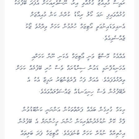
ރައީސް މުއިއްޒު ގުޅުއްވި އިރު، ނޫސްވެރިއަކަށް އެފަދަ ބޭފުޅަކު
ގުޅުއްވައިފި ނަމަ ކޯލު ރިކޯޑު ކުރާނެ ކަން މުއިއްްޒަށް
އެނގިވަޑައިނުގަތީ އޯޓިޒަމް ހުރުމުން ކަމަށް ވިދާޅުވެ ޖޯކު
ޖެެއްސެވިއެވެ.
އެއާއެކު މޮސްޓާ ވަނީ އޯޓިޒަމް އެކަނި ނޫން ކަމަށާއި
އެމަނިކުފާނަކީ ޑައުން ސިންޑްރަމް ވެސް ހުރި ބޭފުޅެއް ކަމަށް
ވިދާޅުވެފައެވެ. އެއަށް ފަހު ޕްރެޒެންޓަރު ރަމީޒާ އެކު އެ
ދެބޭފުޅުން ވެސް ހިނިގަނޑެއް ޖައްސަވާލައްވައެވެ.
މިކަމާ ގުޅިގެން ބައެއް ފަރާތްތަކުން އަންނަނީ ކަންބޮޑުވުން
ފާޅު ކޮށް ނުކުޅެދުންތެރިކަން ހުންނަ މީހުންނަށް އެ ބޭފުޅުން
އިހްތިރާމް ނުކުރާ ކަމަށް ބުނެފައެވެ. އޯޓިޒަމް ފަދަ ބަލިތައް