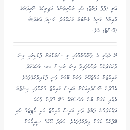
އަލީ (ޕާޕާ ފަޔާޒް) އާއި ރައްޔިތުންގެ މަޖިލީހުގެ ނޮޅިވަރަމް
ދާއިރާގެ ކުރީގެ މެންބަރު މުހައްމަދު ނަޝީދު އަބްދުﷲ
(މޮސްޓާ) އެވެ.
ރޭ ދެއްކި އެ ޕްރޮގްރާމްގައި މި ސަރުކާރަށް ފާޑުކިޔައި ގިނަ
ވާހަކަތަކެއް ދައްކާފައިވާ އިރު، ރައީސް ޑރ. މުހައްމަދު
މުއިއްޒަށް އަމާޒުކޮށް ވަރަށް ބޮޑަށް ވަނީ ފާޑުވިދާޅުވެފައެވެ.
އެގޮތުން ނޫސްވެރިއަކަަށް ރައީސް މުއިއްޒު ގުޅުއްވައި އިންޒާރު
ދެއްވި ކަމަށް ބުނާ މައްސަލައާ ގުޅޭ ގޮތުން ވާހަކަ
ދައްކަވަމުން ފަޔާޒް ވަނީ ރައީސް މުއިއްޒު އަކީ އޯޓިޒަމް ހުރި
ބޭފުޅެއް ކަމަށް ވިދާޅުވެފައެވެ. އަދަދު ނޫހުގެ ސީއީއޯއަށް