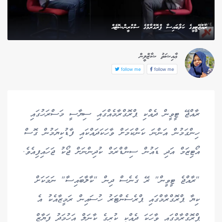
ރާއްޖޭޓީވީގެ ކަލާބައިސާ ޕްރޮގްރާމްގެ ސްކްރީންޝޮޓެއް
ޢާއިޝަތު ޝާޒްލީން
follow me
follow me
ރާއްޖޭ ޓީވީން ދެއްކި ޕްރޮގްރާމެއްގައި ސިޔާސީ މަސްރަހުގައި
ހިންގަމުން އަންނަ ކަންކަމަށް ވާހަކަދައްކައި ފާޑުކިޔަމުން ގޮސް
އޯޓިޒަމް އަދި ޑައުން ސިންޑްރަމް ކުދިންނަށް ޖޯކު ޖަހައިފިއެވެ.
"ރާއްޖެ ޓީވީން" ރޭ ގެނެސް ދިން "ކާލާބައިސާ" ނަމަކަށް
ކިޔާ ޕްރޮގްރާމްގައި ޕްރެސެންޓަރު ހުސައިން ރަމީޒާއެކު އެ
ޕްރޮގްރާމްގައި ވާހަކަ ދެއްކީ ކުރީގެ ކާނަލް އަހުމަދު ފަޔާޒް