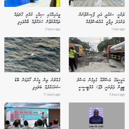
ތުރުކީ، ސައުދީ އަދި ޕާކިސްތާނުން
ވީއައިއޭގައި ސިއްހީ ކުއްލި ހާލަތައް
ވަރުގަދަ ދިފާއީ އެއްބަސްވުމެއް
ތައްޔާރުވާން ހަރަކާތެއް ބާއްވައިފި
2 hours ago
1 hour ago
އަމީނީމަގު މަޝްރޫއާ ގުޅިގެން އަސްލު
ގެއްލުނު ތިން މީހުން ހޯދުމަށް ބޮޑު
ޓީވީން ފަތުރަނީ ދޮގު: އެމްޓީސީސީ
ސަރަހައްދެއް ބަލައިފި
11 hours ago
5 hours ago