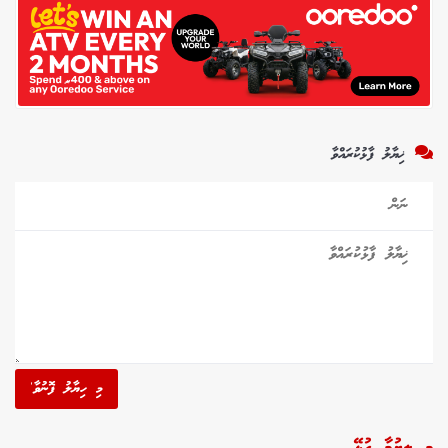
ޚިޔާލު ފާޅުކުރައްވާ
މި ހިޔާލު ފޮނުވާ'