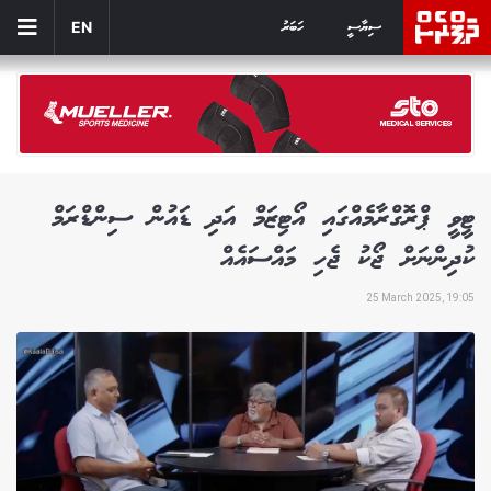
ސިޔާސީ
ހަބަރު
EN
ޓީވީ ޕްރޮގްރާމެއްގައި އޯޓިޒަމް އަދި ޑައުން ސިންޑްރަމް
ކުދިންނަށް ޖޯކު ޖެހި މައްސައެއް
25 March 2025, 19:05