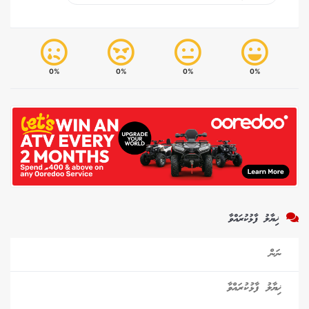
0%
0%
0%
0%
ޚިޔާލު ފާޅުކުރައްވާ