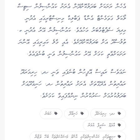
އެހެން ރަށަކަށް ބަދަލުކޮށްދޭން އެރަށު ކައުންސިލުން ސިޓީސް،
ލޯކަލް ގަވަމެންޓް އެންޑް ޕަބްލިކް މިނިސްޓްރީގައި އެދުނީ
މިދިޔަ ސެޕްޓެމްބަރު މަހުއެވެ. ކައުންސިލުން އޭރު އެދުނީ ކ.
ތުލުސްދޫ އަށް ބަދަލުކޮށްދޭށެވެ. އެއީ މާލެ ކައިރީގައި އޮންނަ
ރަށަކަށްވާތީ ކަމަށް އޭރު ކައުންސިލުން ވަނީ ބުނެފައެވެ.
ނަމަވެސް ރައީސް އޮފީހުން ބުނެފައި ވަނީ ހދ. ހިރިމަރަދޫ
ރައްޔިތުން އެދޭގޮތަށް، އެރަށު ރައްޔިތުން ހދ. ހަނިމާދޫއަށް
ބަދަލުކުރުމަށް ސަރުކާރުން ނިންމާފައިވާ ކަމަށެވެ.
ހދ. ހިރިމަރަދޫ
ހަނިމާދޫ
ހަބަރު
އާދަމް ޝަރީފް އުމަރު
ސިޓީތަކާއި ކައުންސިލްތަކާއި އާންމު މަސައްކަތްތަކާ ބެހޭ ވުޒާރާ