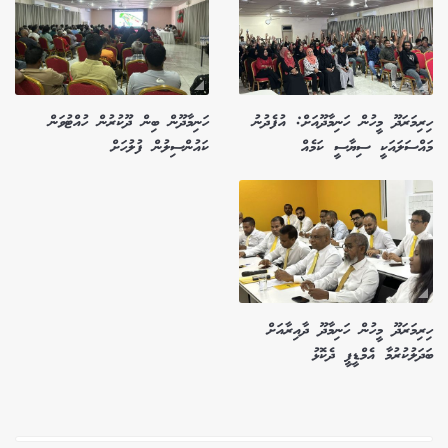
ހިރިމަރަދޫ މީހުން ހަނިމާދޫއަށް: އުފެދުނު
ހަނިމާދޫން ބިން ދޫކުރުން ހުއްޓުވަން
މައްސަލައަކީ ސިޔާސީ ކަމެއް
ކައުންސިލުން ފުލުހަށް
ހިރިމަރަދޫ މީހުން ހަނިމާދޫ ދާއިރާއަށް
ބަދަލުކުރުމާ އެމްޑީޕީ ދެކޮޅު