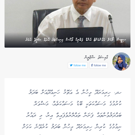
ސިޓީސް، ލޯކަލް ގަވާންމަންޓް އެންޑް ޕަބްލިކް ވޯކްސް މިނިސްޓަރު އާދަމް ޝަރީފް އުމަރު
ޢާއިޝަތު ޝާޒްލީން
follow me
follow me
ހދ. ހިރިމަރަދޫ މީހުން އެ އަތޮޅު ހަނިމާދޫއަށް ބަދަލު
ކުރުމުގެ މަސައްކަތަކީ ބޮޑު މަސައްކަތެއް، މަޝްވަރާ
ބައްދަލުވުންތައް ފަށަން ތައްޔާރުވެފައިވާ އިރު، މި ދައުރު
ނިމުމުގެ ކުރިން ހިރިމަރަދޫ މީހުން ބަދަލު ކުރެވޭނެ ކަމަށް