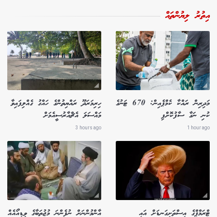
އިތުރު ލިޔުންތައް
މަދިރިން ރައްކާ ކެމްޕެއިން: 670 ޓަނުގެ
ހިރިމަރަދޫ ރައްޔިތުންގެ ހައްގު ގެއްލިފައިވާ
ކުނި ނަގާ ސާފުކޮށްފި
މައްސަލަ އެޗްއާރުސީއެމަށް
3 hours ago
1 hour ago
ޓްރަމްޕްގެ އިސްތަށިގަނޑަށް އައި
އާންމުންނަށް ނުފެންނަ މުޖުތަބާގެ ވީޑިއޯއެއް