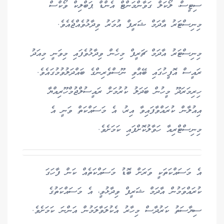
ސިޓީސް، ލޯކަލް ގަވާންމަންޓް އެންޑް ޕަބްލިކް ވޯކްސް
މިނިސްޓަރު އާދަމް ޝަރީފް އުމަރު ވިދާޅުވެއްޖެއެވެ.
މިނިސްޓަރު އާދަމް ޗަރީފް މިހެން ވިދާޅުވެފައި މިވަނީ މިއަދު
ރައީސް އޮފީހުގައި ބޭއްވި ނޫސްވެރިންގެ ބައްދަލުވުމުގައެވެ.
ހިރިމަރަދޫ މީހުން ބަދަލު ކުރުމަށް ރައީސުލްޖުމްހޫރިއްޔާ
އިއުލާން ކުރައްވާފައިވާ އިރު، އެ މަސައްކަތް ވަނީ އެ
މިނިސްޓްރިއާ ހަވާލުކޮށްފައި ކަމަށެވެ.
އެ މަސައްކަތަކީ ވަރަށް ބޮޑު މަސައްކަތެއް ކަން ފާހަގަ
ކުރައްވަމުން އާދަމް ޝަރީފް ވިދާޅުވީ، އެ މަސައްކަތުގެ
ސިޔާސަތު ކަރުދާސް މިހާރު އެކުލަވާލަމުން އަންނަ ކަމަށެވެ.