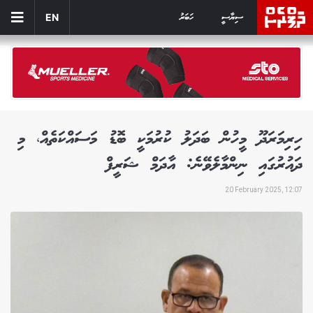
ސިޔާސީ
ހަބަރު
EN
ހިރިމަރަދޫ މީހުން ބަދަލު ކުރުމަކީ ބޮޑު މަސައްކަތެއް، މި
ދައުރުގައި ނިންމާލެވޭނެ: އާދަމް ޝަރީފް
20 February 2025, 12:07