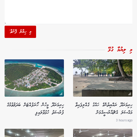
މި ހިޔާލު ފޮނުވާ'
މި ލިޔުމާ ގުޅޭ
ހިރިމަރަދޫ ރައްޔިތުންގެ ހައްގު ގެއްލިފައިވާ
ހިިރިމަރަދޫ މީހުން ހޯރަފުއްޓަށް ބަދަލުވުމުގެ
މައްސަލަ އެޗްއާރުސީއެމަށް
ފުރުސަތު ހުޅުވާލައިފި
3 hours ago