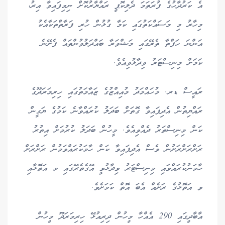
އެ ކަރުދާހުގެ ފުރަތަމަ ދެލިކޮޕީ ރައްޔާރުކޮށް ނިމިފައިވާ އިރު،
މިހާރު މި މަސައްކަތުގައި ކަމާ ގުޅުން ހުރި ފަރާތްތަކާއެކު
އަންނަ ހަފްތާ ތެރޭގައި މަޝްވަރާ ބައްދަލުވުންތައް ފެށޭނެ
ކަމަށް މިނިސްޓަރު ވިދާޅުވިއެވެ.
ރައީސް ޑރ. މުހައްމަދު މުއިއްޒުގެ ޒައާމަތުގައި ހިރިމަރަދޫގެ
ރައްޔިތުން އެދިފައިވާ ގޮތަށް ބަދަލު ކުރައްވާނެ ކަމުގެ ޔަގީން
ކަން މިނިސްތަރު ދެއްވިއެވެ. މީހުން ބަދަލު ކުރުމަށް އިތުރު
ރަށްރަށްރަށުން ވެސް އެދިފައިވާ ކަން ހާމަކުރައްވަމުން ރަށްރަށް
ހާމަނުކުރައްވައި މިނިސްޓަރު ވިދާޅުވީ އޭގެތެރޭގައި މ އަތޮޅާއި
ވ އަތޮޅުގެ ރަށެއް އެބަ އޮތް ކަމަށެވެ.
އާބާދީގައި 290 އެއްހާ މީހުން ދިރިއުޅޭ ހިރިމަރަދޫ މީހުން