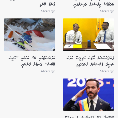
ބަދަލާއެކު މީމްސްތައް ވައިރަލްވަނީ
އާންމު ކޮށްފި
5 hours ago
5 hours ago
ޕްރެފެރެންޝަލް ވޯޓުން މަޖިލީސް ހޮވަން
އެވަރެސްޓުގައި 30 އަހަރުވީ "ގްރީން
ނަޝީދު ފެކްޝަނުން ހުށަހަޅައިފި
ބޫޓުްސް" އަނބުރާ ގެންނަނީ
6 hours ago
5 hours ago
ކޮލަމްބިއާ އަށް އެމެރިކާއިން 1 ބިލިއަން