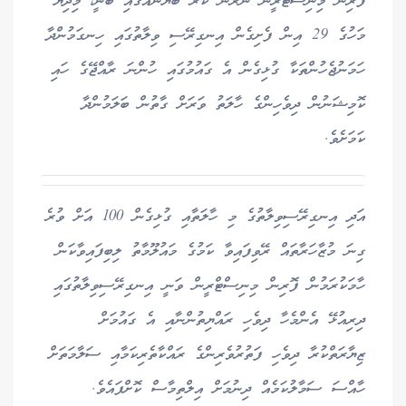
ފޮރިން މިނިސްޓްރީން ނެރުނު ކުރު ބަޔާނެއްގައި ބުނީ، މިދިޔަ
މަހުގެ 29 އިން ފެށިގެން އިނގިރޭސި ވިލާތުގައި ހިނގަމުންދާ
ހަމަނުޖެހުންތަކާ ގުޅިގެން އެ ގައުމުގައި ހުންނަ ރާއްޖޭގެ ހައި
ކޮމިޝަނުން ދިވެހިންގެ ހާލަތު ވަރަށް ގާތުން ބަލަމުންދާ
ކަމަށެވެ.
އަދި އިނގިރޭސިވިލާތުގެ މި ހާލަތާއި ގުޅިގެން 100 އަށް ވުރެ
ގިނަ މުޒާހަރާތައް ރޭވިފައިވާ ކަމުގެ މައުލޫމާތު ލިބިފައިވާކަން
ހާމަކުރަމުން ފޮރިން މިނިސްޓްރީން ވަނީ އިނގިރޭސިވިލާތުގައި
ދިރިއުޅޭ އެންމެހާ ދިވެހި ރައްޔިތުންނާއި އެ ގައުމަށް
ޒިޔާރަތްކުރާ ދިވެހި ފަތުރުވެރިންގެ ރައްކާތެރިކަމާއި ސަލާމަތަށް
ހާއްސަ ސަމާލުކަމެއް ދިނުމަށް އިލްތިމާސް ކޮށްފައެވެ.