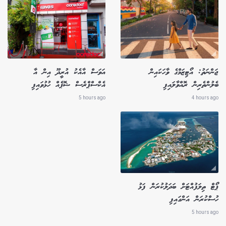
ޖަންނަތު: އޯޓިޒަމްގެ ވާހަކައިން
އަވަސް އާއެކު އުރީދޫ އިން އާ
ބެލުންތެރިން ރޮއްވާލައިފި
އެކްސްޕްރެސް ޝޮޕެއް ހުޅުވައިފި
5 hours ago
4 hours ago
ޕޯޓް ތިލަފުއްޓަށް ބަދަލުކުރަން ފަޅު
ހުސްކުރަން އަންގައިފި
5 hours ago