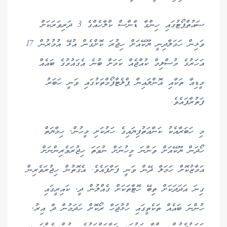
ސައުތްޕޯޓުގައި ހިންގާ ޑާންސް ކްލާހެއްގެ 3 ދަރިވަރަކަށް
ވަޅިން ހަމަލާދިނީ ޔޫކޭއަށް ހިޖުރަ ކޮށްގެން އުޅޭ އުމުރުން 17
އަހަރުގެ މުސްލިމް ކުއްޖެއް ކަމަށް ބުނެ އެގައުމުގެ ބައެއް
މީޑިއާ ތަކާއި އޮންލައިން ޕްލެޓްފޯމްތަކުގައި ވަނީ ހަބަރު
ފަތުރާފައެވެ.
މި ހަބަރާއެކު ކަނާއަތުފިޔައިގެ ހަރުކަށި މީހުން, ހިމާޔަތް
ހޯދަން ޔޫކޭއަށް ވަންނަ މީހުނަށް ނުވަތަ ހިޖުރަވެރިންނަށް
އަމާޒުކޮށް ހަމަލާ ދޭން ވަނީ ފަށާފައެވެ. އެގޮތުން ހިޖުރަވެރިން
ގިނަ އަދަދަކަށް ތިބޭ ހޮޓާތަކަށް ގެއްލުން ދީ, ކައިރީގައި
ހުންނަ ބައެއް ތަކެތީގައި ހުޅުޖަހާ ރޯކޮށް ހަދަމުން ދާ އިރު,