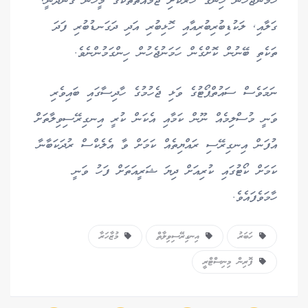
ހަމަނުޖެހުން ހިންގާ ހަރުކަށި ޖަމާއަތްތަކުގެ މީހުން ގެންދަނީ,
ގަލާއި, ލަކުޑިބުރިބުރިއާއި ހޮޅިބުރި އަދި ދަގަނޑުބުރި ފަދަ
ތަކެތި ބޭނުން ކޮށްގެން ހަމަނުޖެހުން ހިންގަމުންނެވެ.
ނަމަވެސް ސައުތްޕޯޓުގެ ވަޅި ޖެހުމުގެ ހާދިސާގައި ބައިވެރި
ވަނީ މުސްލިމެއް ނޫން ކަމާއި އެކަން ކުރީ އިނގިރޭސިވިލާތަށް
އުފަން އިނގިރޭސި ރައްޔިތެއް ކަމަށް ވާ އެލެކްސް ރުދަކަބާނާ
ކަމަށް ކޯޓުގައި ކުރިއަށް ދިޔަ ޝަރީއަތަށް ފަހު ވަނީ
ހާމަވެފައެވެ.
ހަބަރު
އިނގިރޭސިވިލާތް
މުޒާހަރާ
ފޮރިން މިނިސްޓްރީ