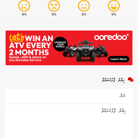
0%
0%
0%
0%
ޚިޔާލު ފާޅުކުރައްވާ