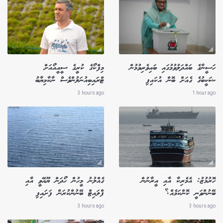
ހަސީނާގެ ބައްދަލުވުމުގައި ބައިވެރިވުމުން
މިފްކޯގެ ކުރީގެ ސީއީއޯއަށް
ޝަކީބުގެ ގެއަށް ބޮން އުކައިފި
ޓްރައިބިއުނަލުންވެސް ނާކާމިޔާބު
3 hours ago
1 hour ago
ހޮރުމުޒު: އެމެރިކާ އާއި އީރާނުން
ގެއްލުނު މީހުން ހޯދަން ޔޫއޭވީ އާއި
ބޭނުންވަނީ ކޮންކަމެއް؟
ފްލައިޓް ބޭނުންކުރަން ފަށައިފި
3 hours ago
3 hours ago