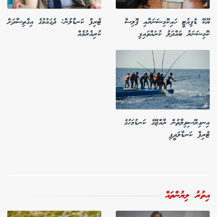
ޔޫކޭ ޑެޕިއުޓީ ހައިކޮމިޝަނަރާއި ޕޮލިސް
ޓެރިފް ކަނޑާލުން: ދެގައުމުގެ އިގްތިސާދަށް
ކޮމިޝަނަރު ބައްދަލު ކުރައްވައިފި
ކުރިއެރުމެއް
އިނގިރޭސިވިލާތުން ރާއްޖޭގެ ކަނޑުމަހުގެ
ޓެރިފް ކަނޑާލަދީފި
އިތުރު ލިޔުންތައް