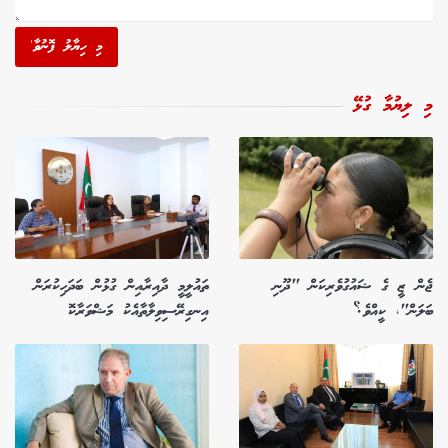
މި ހިޔާލު ފޮނުވާ'
މި ލިޔުމާ ގުޅޭ
ޖެން ޒީ ގެ ޝައުގުވެރިކަން "ދޫނި
ތައުލީމީ ދާއިރާއިން ގުޅުން ބަދަހިކުރަން
ބަލަން"، ކީއްވެ؟
އިނގިރޭސިވިލާތާއެކު މަޝްވަރާކޮ