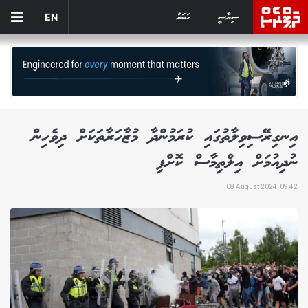
ސިޔާސީ
ހަބަރު
EN
އިނގިރޭސިވިލާތުގައި ކުރަމުންދާ މުޒާހަރާތަކަށް ދިވެހިން
ނުދިއުމަށް އިލްތިމާސް ކޮށްފި
08 August 2024, 09:42