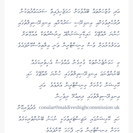
އަދި މުޒާހަރާތައް ބޭއްވުމަށް ހަމަޖެހިފައިވާ ސަރަޙައްދުތަކުން
ދުރުހެލިވުމަށާއި އިނގިރޭސި ސަރުކާރާއި އިނގިރޭސިވިލާތުގައި
ހުންނަ ރާއްޖޭގެ ހައިކޮމިޝަނުންދޭ އިރުޝާދުތަކާ އެއްގޮތަށް
އަމަލުކުރުމަށް ވެސް މިނިސްޓްރީން ވަނީ އިލްތިމާސްކޮށްފައެވެ.
މި ހަމަނުޖެހުންތަކާ ގުޅިގެން އެއްވެސް އެހީތެރިކަމެއް
ބޭނުންވާނަމަ އިނގިރޭސިވިލާތުގައި ހުންނަ ރާއްޖޭގެ ހައި
ކޮމިޝަނާ ގުޅުމަށް މިނިސްޓްރީން އެދެއެވެ. އަދި
އިނގިރޭސިވިލާތުގައި ދިރިއުޅޭ ދިވެހިން
conular@maldiveshighcommission.uk
މެދުވެރިކޮށް
ހައި ކޮމިޝަނުގައި ރަޖިސްޓަރީވުމަކީ ނުހަނު ބޭނުންތެރިކަމެއް
ކަމަށް މިނިސްޓްރީން ވަނީ ފާހަގަ ކޮށްފައެވެ.