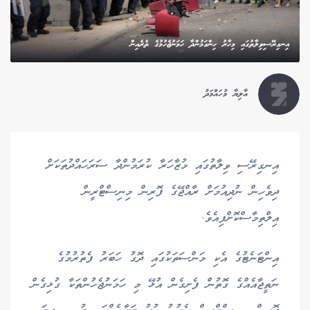
އިނގިރޭސިވިލާތުގައި މިހާރު ހިންގަމުންދާ ހަމަނުޖެހުމުގެ ތެރެއިން
އާލިޔާ މުހައްމަދު
އިނގިރޭސި ވިލާތުގައި މުޒާހަރާ ކުރަމުންދާ ސަރަހައްދުތަކަށް
ދިވެހިން ނުދިއުމަށް ރާއްޖޭގެ ފޮރިން މިނިސްޓްރީން
އިލްތިމާސްކޮށްފިއެވެ.
އިންޓަނެޓުގެ އެކި މަންސަތަކުގައި ދޮގު ހަބަރު ފެތުރުމުގެ
ނަތީޖާއެއްގެ ގޮތުން ފެށިގެން އުޅޭ މި ހަމަނުޖެހުންތަކާ ގުޅިގެން