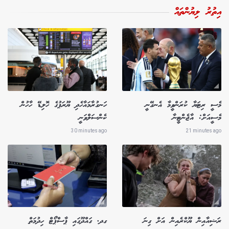
އިތުރު ލިޔުންތައް
މެސީ ރިޓަޔާ ކުރަންވީމާ އެނގޭނީ
ހަނގުރާމައާހެދި ޔޫރަޕުގެ ހޮލިޑޭ ހާހުން
މެސީއަށް: އާޖެންޓީނާ
ކެންސަލްވަނީ
30 minutes ago
21 minutes ago
ރަޝިއާއިން ޔޫކްރެއިން އަށް ގިނަ
ގދ. ގައްދޫގައި ޕާސްޕޯޓް ހިދުމަތް