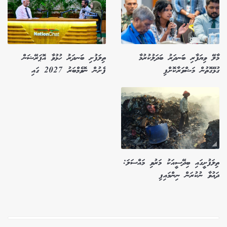
މާލޭ ވިޔަފާރި ބަނދަރު ބަދަލުކުރުމާ
ތިލަފުށި ބަނދަރު ހުޅުވާ އޮޕަރޭޝަން
ގުޅޭގޮތުން މަޝްވަރާކޮށްފި
ފެށުން ނޮވެމްބަރު 2027 ގައި
ތިލަފުށީގައި ބިދޭސީއަކު މަރުވި މައްސަލަ:
ދައުވާ ނުކުރަން ނިންމައިފި