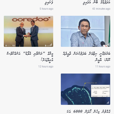
އަދަދެއްގެ ބޮން އަޅައިފި
ފަށައިފި
5 hours ago
43 minutes ago
ބަރުލަމާނީ ނިޒާމަށް ބަދަލުކުރަން ތާއީދެއް
މީރާގެ "ރަންލާރި އެވޯޑު" އަނެއްކާވެސް
ނޫން: ޔާމީން
އުރީދޫއަށް!
12 hours ago
11 hours ago
ގެއްލުނު މީހުން ހޯދަން 6000 އަކަ