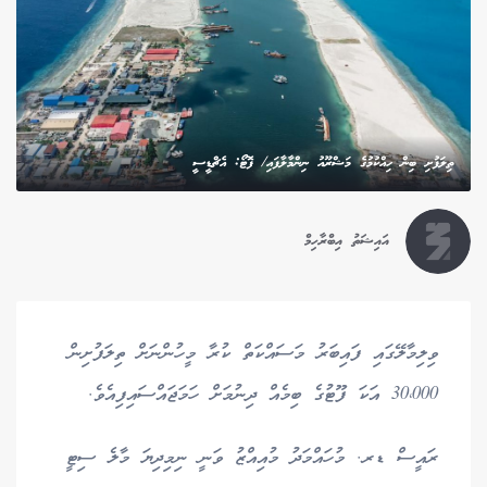
ތިލަފުށި ބިން ހިއްކުމުގެ މަޝްރޫއު ނިންމާލާފައި/ ފޮޓޯ: އެޗްޑީސީ
އައިޝަތު އިބްރާހިމް
ވިލިމާލޭގައި ފައިބަރު މަސައްކަތް ކުރާ މީހުންނަށް ތިލަފުށިން
30،000 އަކަ ފޫޓުގެ ބިމެއް ދިނުމަށް ހަމަޖައްސައިފިއެވެ.
ރައީސް ޑރ. މުހައްމަދު މުއިއްޒު ވަނީ ނިމިދިޔަ މާލެ ސިޓީ