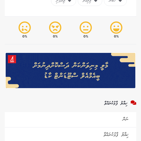
ހަބަރު
ވިލިމާލެ
ތިލަފުށި
0%
0%
0%
0%
ޚިޔާލު ފާޅުކުރައްވާ