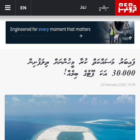
ސިޔާސީ
ހަބަރު
EN
ފައިބަރު މަސައްކަތް ކުރާ މީހުންނަށް ތިލަފުށިން
30،000 އަކަ ފޫޓުގެ ބިމެއް!
20 February 2024, 15:38