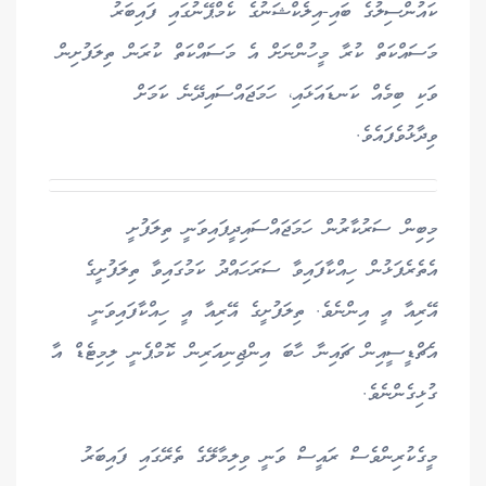
ކައުންސިލުގެ ބައި-އިލެކްޝަނުގެ ކެމްޕޭނުގައި ފައިބަރު
މަސައްކަތް ކުރާ މީހުންނަށް އެ މަސައްކަތް ކުރަން ތިލަފުށިން
ވަކި ބިމެއް ކަނޑައަޅައި، ހަމަޖައްސައިދޭނެ ކަމަށް
ވިދާޅުވެފައެވެ.
މިބިން ސަރުކާރުން ހަމަޖައްސައިދީފައިވަނީ ތިލަފުށީ
އެތެރެފަޅުން ހިއްކާފައިވާ ސަރަހައްދު ކަމުގައިވާ ތިލަފުށީގެ
އޭރިއާ އީ އިންނެވެ. ތިލަފުށީގެ އޭރިއާ އީ ހިއްކާފައިވަނީ
އެޗްޑީސީއިން ޗައިނާ ހާބަ އިންޖިނިއަރިން ކޮމްޕެނީ ލިމިޓެޑް އާ
ގުޅިގެންނެވެ.
މީގެކުރިންވެސް ރައީސް ވަނީ ވިލިމާލޭގެ ތެރޭގައި ފައިބަރު