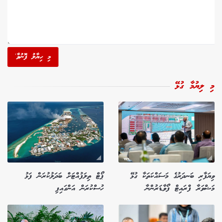
މި ހިޔާލު ފޮނުވާ'
މި ލިޔުމާ ގުޅޭ
ވިޔަފާރި ބަނދަރުގެ މަސައްކަތަކާ ގުޅޭ
ޕޯޓް ތިލަފުއްޓަށް ބަދަލުކުރަން ފަޅު
މަޝްވަރާ ފްރައިޓް ފޯވާޑަރުންނާ
ހުސްކުރަން އަންގައިފި