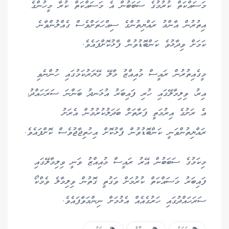
މަސައްކަތް ކުރުމުގެ ސަބަބުން އެ މަސައްކަތް ކުރާ މީހުންގެ
އިތުރުން އާންމު ރައްޔިތުންގެ ސިއްހަތަށްވެސް ގެއްލުންވާނެ
ކަމަށް ވިދާޅުވެ ކަންބޮޑުވުން ފާޅުކޮށްފައެވެ.
މީގެއިތުރުން ރައީސް މުއިއްޒު މާލޭ މޭޔަރުކަމުގައި ހުންނެވި
އިރު، ވިލިމާލޭގައި ހުރި ފައިބަރު އުޅަނދު ބަންނަ ސަރަހައްދު،
އެ ރަށުގެ އިރުމަތީ ފަރާތަށް ބަދަލުކުރުމުން އެރަށު
ރައްޔިތުންވަނީ ކަންބޮޑުވުން ފާޅުކޮށް އިހުތިޖާޖުވެސް ކޮށްފައެވެ.
މިކަމުގެ ސަބަބުން އޭރު ރައީސް މުއިއްޒު ވަނީ ވިލިމާލޭގައި
ފައިބަރު މަސައްކަތް ކުރުމަށް ވަގުތީ ގޮތުން ވިލިމާލެ ވެމްކޯ
ސަރަހައްދުގައި ހަރުގެއެއް އެޅުމަށް ނިންމަވާފައެވެ.