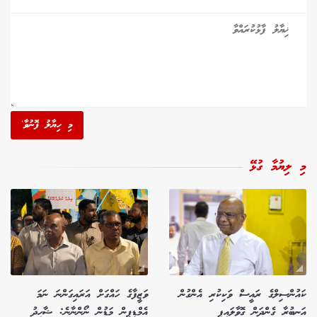
މި ހިޔާލު ފޮނުވާ'
މި ލިޔުމާ ގުޅޭ
ކައުންސިލްގެ ރައީސް ވަކިކުރި އެންގުން
ވަޒީފާގެ ހައްގަށް އަރައިގަންނަ ނަމަ
އަނބުރާ ގެންދަން ގޮވާލައިފި
އެމްޑީޕީން މަޑުން ނޯންނާނެ: ޝާހިދު