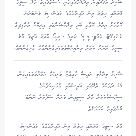
ޝާހިދު އެފަދައިން ވިދާޅުވެފައިވަނީ ހުސްވެފައިވާ މާލެ ސިޓީގެ
މޭޔަރާއި އިތުރު ތިން ދާއިރާއެއްގެ ކައުންސިލް މެންބަރުން
ހޮވުމަށް އިއްޔެ ބޭއްވި ބައި އިލެކްޝަންގައި އިދިކޮޅު އެމްޑީޕީގެ
ކެންޑިޑޭޓް، އެމްޓީސީސީގެ ކުރީގެ ސީއީއޯ އާދަމް އާޒިމް މާލެ
ސިޓީގެ މޭޔަރު ކަމަށް އިންތިހާބުވެވަޑައިގެންނެވުމާ ގުޅިގެންނެވެ.
ޝާހިދު ވިދާޅުވީ ރައީސް މުއިއްޒު ވެރިކަމާ ހަވާލުވެވަޑައިގެން
58 ދުވަހުގެ ތެރޭގައި ރައީސްއާއި އެމަނިކުފާނުގެ
ސިޔާސަތުތަކަށް މާލެ ސިޓީއިން ވަރަށް ސާފުކޮށް ނޫނެކޭ
ބުނެފައިވާ ކަަމަމަށެވެ.
މާލެ ސިޓީގެ މޭޔަރާއި އިތުރު ތިން ދާއިރާއެއްގެ ކައުންސިލް