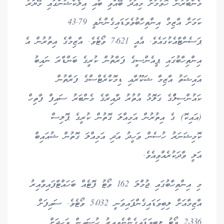
މެންބަރުން ހޮވުމަށް މިއަދު ބޭއްވި ބައި އިލެކްޝަންގައި މޭޔަރު
ކަމަށް އާޒިމް އިންތިހާބުވެވަޑައިގެންނެވީ 43.79
ޕަސެންޓާއެކުގައެވެ. އެއީ 7،621 ވޯޓެވެ. އާޒިމްގެ އިތުރުން އެ
އިންތިހާބުގައި ޕީއެންސީގެ ފަރާތުން ކުރީގެ ބަންޑާރަ ނައިބު
އައިޝަތު އާޒިމާ ޝަކޫރާއި ޑިމޮކްރެޓްސްގެ ފަރާތުން
ކައުންސިލްުގެ ގަލޮޅު އުތުރު ދާއިރާގެ މެންބަރު ސައިފް ފާތިހް
(އައިކޮ) ގެ އިތުރުން އަމިއްލަ ގޮތުން ކުރީގެ ޕޮލިސް
ކޮމިޝަނަރު ހުސެން ވަހީދު އަދި އަމިއްލަ ގޮތުން ޝުއައިބް
އަލީ ވާދަކުރެއްވިއެވެ.
މި އިންތިހާބުގައި ޖުމްލަ 162 ވޯޓު ފޮޓެއް ބަހައްޓާފައިވާއިރު
އާޒިމާއަށް ލިބިވަޑައިގެންފައިވަނީ 5،032 ވޯޓެވެ. ސައިފަށް
2،336 ވޯޓު ލިބިވަޑައިގެންނެވިއިރު ހުސައިން ވަހީދަށް