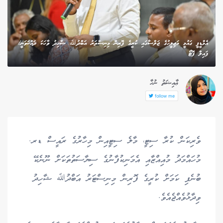
އެމްޑީޕީ ގައުމީ މަޖިލީހުގެ ޖަލްސާގައި ކުރީގެ ފޮރިން މިނިސްތަރު އަބްދުﷲ ޝާހިދު ވާހަކަ ދައްކަވަނީ/
ފައިލް ފޮޓޯ
ޢާއިޝަތު ނުހާ
follow me
ވެރިކަން ކުރާ ސިޓީ، މާލެ ސިޓީއިން މިހާރުގެ ރައީސް ޑރ.
މުހައްމަދު މުއިއްޒާއި އެމަނިކުފާނުގެ ސިޔާސަތުތަކަށް ނޫނެކޭ
ބުނެފި ކަމަށް ކުރީގެ ފޮރިން މިނިސްޓަރު އަބްދުﷲ ޝާހިދު
ވިދާޅުވެއްޖެއެވެ.