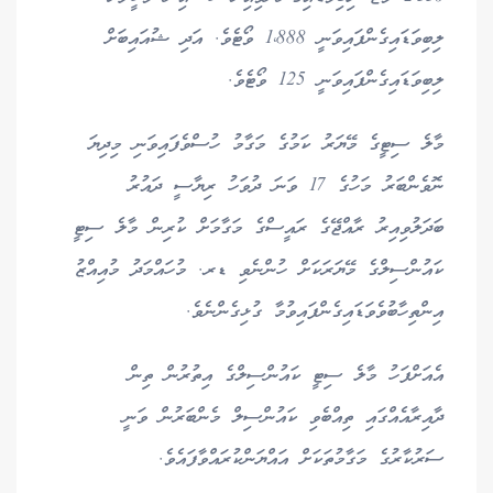
ލިބިވަޑައިގެންފައިވަނީ 1،888 ވޯޓެވެ. އަދި ޝުއައިބަށް
ލިބިވަޑައިގެންފައިވަނީ 125 ވޯޓެވެ.
މާލެ ސިޓީގެ މޭޔަރު ކަމުގެ މަގާމު ހުސްވެފައިވަނި މިދިޔަ
ނޮވެންބަރު މަހުގެ 17 ވަނަ ދުވަހު ރިޔާސީ ދައުރު
ބަދަލުވިއިރު ރާއްޖޭގެ ރައީސްގެ މަގާމަށް ކުރިން މާލެ ސިޓީ
ކައުންސިލްގެ މޭޔަރަކަށް ހުންނެވި ޑރ. މުހައްމަދު މުއިއްޒު
އިންތިހާބުވެވަޑައިގެންފައިވުމާ ގުޅިގެންނެވެ.
އެއަށްފަހު މާލެ ސިޓީ ކައުންސިލްގެ އިތުރުން ތިން
ދާއިރާއެއްގައި ތިއްބެވި ކައުންސިލް މެންބަރުން ވަނީ
ސަރުކާރުގެ މަގާމުތަކަށް އައްޔަންކުރައްވާފައެވެ.