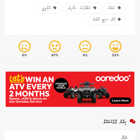
ހަބަރު
އަބްދުﷲ ޝާހިދު
އެމްޑީޕީ
މާލެ ސިޓީ މޭޔަރު
0%
67%
0%
33%
ޚިޔާލު ފާޅުކުރައްވާ