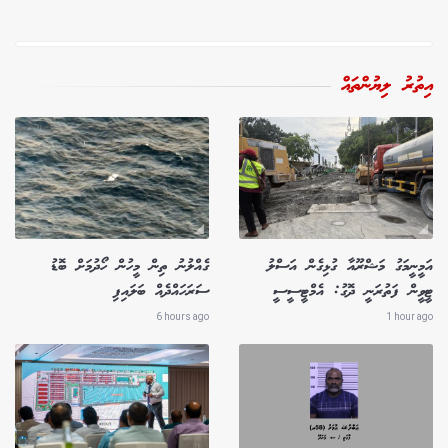
އިތުރު ލިޔުންތައް
އަމީނީމަގު މަޝްރޫއާ ގުޅިގެން އަސްލު
ގެއްލުނު ތިން މީހުން ހޯދުމަށް ބޮޑު
ޓީވީން ފަތުރަނީ ދޮގު: އެމްޓީސީސީ
ސަރަހައްދެއް ބަލައިފި
6 hours ago
1 hour ago