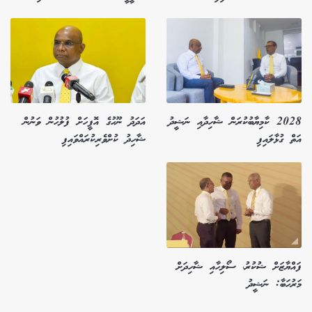
2028 ކާމިޔާބުކުރަން ޝާހިދާއި ނަޝީދު
އަދަދު ނޫހުގެ އޮފީހަށް ފުލުހުން ވަނުން
އަތް ގުޅާލައިފި
ޝާހިދު ކުށްވެރިކުރައްވައިފި
ފައްޔާޒަށް ޝުކުރު، ސޯލިހާއި ޝާހިދަށް
މަރުހަބާ: ނަޝީދު