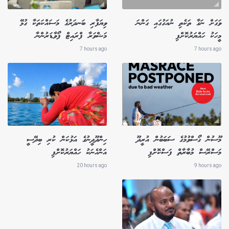
ވަގަށް ނަގާ ތަކެތި ނުއަގުގައި ގަންނަ
ވިޔަފާރި ބަނދަރުގެ މަސައްކަތަކާ ގުޅޭ
މީހަކު ހައްޔަރުކޮށްފި
މަޝްވަރާ ފްރައިޓް ފޯވާޑަރުންނާ
7 hours ago
7 hours ago
މޫސުން ގޯސްވުމުގެ ސަބަބުން އުރީދޫ
ހިންދޫދީނުގެ އަޅުކަން ކުރި ބިދޭސީ
މަސްރޭސް މުބާރާތް ފަސްކޮށްފި
އަންހެނަކު ހައްޔަރުކޮށްފި
20 hours ago
9 hours ago