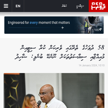
ސިޔާސީ
ހަބަރު
EN
58 ދުވަހުގެ ތެރޭގައި ވެރިކަން ކުރާ ސިޓީއިން
މުއިއްޒާއި ސިޔާސަތުތަކަށް ނޫނެކޭ ބުނެފި: ޝާހިދު
14 January 2024, 10:10