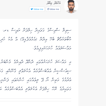
އަހުމަދު އިޔާދު
follow me
follow me
ސިވިލް ސާވިސްގެ ގަވައިދާ ހިލާފަށް ރައީސް ޑރ. މުހަ
ކާބޯތަކެއްޗާ ބެހޭ އިދާރާ (އެމްއެފްޑީއޭ) އާ އެކު ހެދި
މައްސަލައެއް ހުށަހަޅައިފިއެވެ.
މި މައްސަލަ ހުށަހަޅުއްވައި ދާންދޫ ދާއިރާގެ މެންބަރު
ސީއެސްސީން އެއްބަސްވުމެއް އެކުލަވާލީ ގާނޫނާއި ގަވައ
އެދުމުގެ މަތިން ނޯ ޕޭ ލީވެއްގައި ހުންނަވައި ފަންނީ
ގަވައިދުގެ ރޫހާ ހިލާފަށް އެކުލަވާލި އެއްބަސްވުމެއް ކަމ