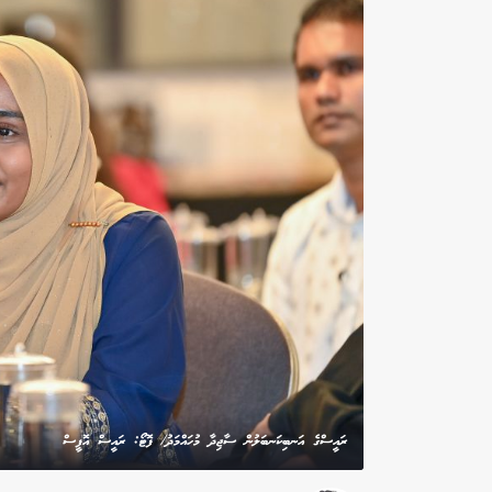
ރައީސްގެ އަނބިކަނބަލުން ސާޖިދާ މުހައްމަދު/ ފޮޓޯ: ރައީސް އޮފީސް