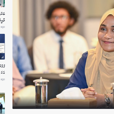
ބަރުލ
ތާއީ
r ago
އަކަ 
 ago