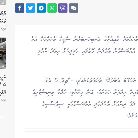
ތުރު
ވަރުގ
 ago
އްމަދު މުއިއްޒުގެ އަނބިކަނބަލުން ސާޖިދާ މުހައްމަދާ އެކު
 އެއްބަސްވުން އުވާލަން ގޮވާލައި މަޖިލީހަށް މިއަދު ކުއްލި
އަމީނ
 ޔައުގޫބު އަބްދުﷲ ތުހުމަތުކުރެއްވީ، ސާޖިދާ އާ އެކު
އަސް
ިދާ ހިލާފަށް ކަމަށެވެ. އޭނާ ވިދާޅުވީ، ހެލްތު މިނިސްޓްރީގެ
އެމް
 ago
 ލަފާ ދިނުމަށް އެކުލަވާލި އެއްބަސްވުމަކީ ސީއެސްސީގެ
ަށެވެ.