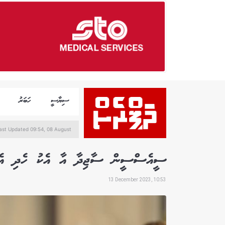
ސިޔާސީ
ހަބަރު
ast Updated 09:54, 08 August
ސީއެސްސީން ސާޖިދާ އާ އެކު ހެދި އެއްބ
13 December 2023, 10:53