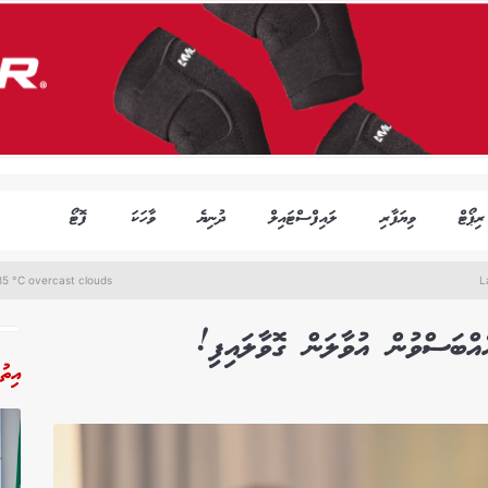
ރިޕޯޓް
ވިޔަފާރި
ލައިފްސްޓައިލް
ދުނިޔެ
ވާހަކަ
ފޮޓޯ
5 °C overcast clouds
L
ަސްވުން އުވާލަން ގޮވާލައިފި!
އިތު