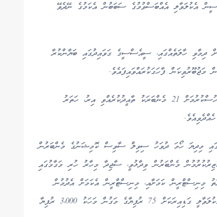
ީން އެކުލަވާލި އެއްބަސްވުމުގެ ސަބަބުން އެކަމުގެ ނޭދެވޭ
 ދިމާވި ހާލަތެއްގައި، ސީއެސްސީގެ ގަވައިދުގައި ބަޔާންކުރާ
 މަޖުބޫރުވިކަން ފާހަގަކުރައްވައިފައެވެ.
މަޖިލީހުގެ މިއަދުގެ ޖަލްސާގައި މި މައްސަލަ އަށް ބަހުސްކުރުމަށް 21 މެންބަރަކު ތާއީދުކުރެއްވި އިރު، ހަތަރު
އްދެވިއެވެ.
ގައި މިދިޔަ ހޯމަ ދުވަހު ސިވިލް ސާވިސް ކޮމިޝަނުގެ މެންބަރުން
ިރުކުރުމުން މެންބަރުން ވިދާޅުވީ، ސާޖިދާ މިހާރު ހުރި މަގާމުގައި
ު މިނިސްޓްރީން ކަމަށާއި، މިނިސްޓްރީން އެކަމަށް އެދުމުން
ގަވައިދުގައި ބަޔާންކޮށްފައިވާ ގޮތަށް އެއްބަސްވުމެއް އެކުލަވާލީ ގަޑިއިރަކަށް 75 ރުފިޔާގެ މަގުން މަހަކު 3،000 ރުފިޔާ