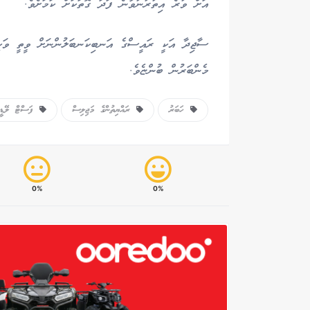
އަށް ވުރެ އިތުރުނުވާނެ ފަދަ ގޮތަކަށް ކަމަށެވެ.
ސާޖިދާ އަކީ ރައީސްގެ އަނބިކަނބަލުންނަށް ވީތީ ވަކި
މެންބަރުން ބުންޏެވެ.
ހަބަރު
ރައްޔިތުންގެ މަޖިލިސް
ފަސްޓް ލޭޑީ ސ
0%
0%