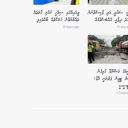
ކީ، ސައުދީ އަދި ޕާކިސްތާނުން
ވީއައިއޭގައި ސިއްހީ ކުއްލި ހާލަތައް
ަދަ ދިފާއީ އެއްބަސްވުމެއް
ތައްޔާރުވާން ހަރަކާތެއް ބާއްވައިފި
14 hours ago
13 hours
ީމަގު މަޝްރޫއާ ގުޅިގެން
ލު ޓީވީން ފަތުރަނީ ދޮގު:
ޓީސީސީ
17 hours