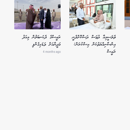
ތެލަސީމިއާ ދުވަސް ދަސްކޮށްދެނީ
ރައީސްގެ ދެކަނބަލުން މިއަދު
އިންސާނިއްޔަތުކަން އިސްކުރަން:
މަދީނާއަށް ވަޑައިގެންފި
ރައީސް
4 months ago