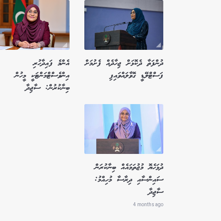
ދުންފަތާ ދެކޮޅަށް ޖިހާދެއް ފެށުމަށް
އެންމެ ފައިދާހުރި
ފަސްޓްލޭޑީ ގޮވާލައްވައިފި
އިންވެސްޓްމަންޓަކީ މީހުން
ބިނާކުރުން: ސާޖިދާ
ދުޅަހެޔޮ މުޖުތަމައެއް ބިނާކުރަން
ސައިންސާއި ދިރާސާ މުހިއްމު:
ސާޖިދާ
4 months ago