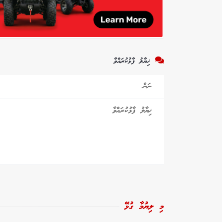
ޚިޔާލު ފާޅުކުރައްވާ
މި ލިޔުމާ ގުޅޭ