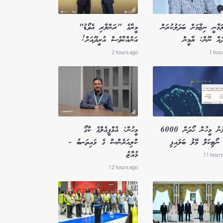
ަމާނީ ނިޒާމަށް ބަދަލުކުރަން
މީރާގެ "ރަންލާރި އެވޯޑު"
ދެއް ނޫން: ޔާމީން
އަނެއްކާވެސް އުރީދޫއަށް!
2 hours ago
1 hou
ގެއްލުނު މީހުން ހޯދަން 6000
މީހުން: އެމްޕީއެލްގެ ކާގޯ
ނޯޓިކަލް މޭލު ބަލައިފި
ކްލިއަރެންސް ގެ މައިތަނބު -
މުއާޒު
11 hours
12 hours ago