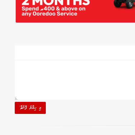
މި ހިޔާލު ފޮނުވާ'