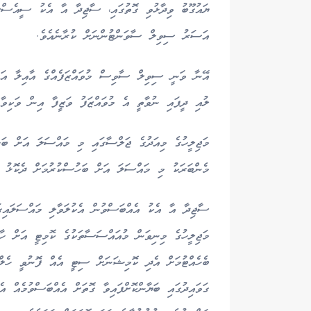
ޔައުގޫބު ވިދާޅުވި ގޮތުގައި، ސާޖިދާ އާ އެކު ސީއެސްސ
އަސަރު ސިވިލް ސާވަންޓުންނަށް ކުރާނެއެވެ.
އޭނާ ވަނީ ސިވިލް ސާވިސް މުވައްޒަފެއްގެ އާއިލާ އަށް
ލުއި ދީފައި ނުވާތީ އެ މުވައްޒަފު ވަޒީފާ އިން ވަކިވާން
މެންބަރަކު މި މައްސަލަ އަށް ބަހުސްކުރުމަށް ދެކޮޅު ހެ
ސާޖިދާ އާ އެކު އެއްބަސްވުން އެކުލަވާލި މައްސަލައި
މަޖިލީހުގެ މިނިވަން މުއައްސަސާތަކުގެ ކޮމިޓީ އަށް ހާޒ
ބެހެއްޓުމަށް އެދި ކޮމިޝަނަށް ސިޓީ އެއް ފޮނުވީ ހެލްތ