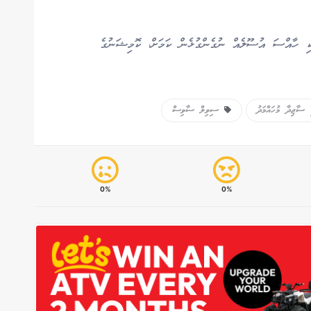
 ހާއްސަ އުސޫލެއް ނުގެންގުޅެން ކަމަށް، ކޮމިޝަނުގެ
ާޖިދާ މުހައްމަދު
ސިވިލް ސާވިސް
0%
0%