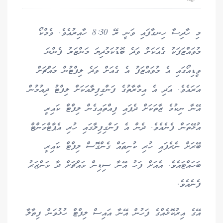
މި ހާދިސާ ހިނގާފައި ވަނީ ރޭ 8:30 ހާއިރުއެވެ. ވެމްކޯ
މުވައްޒަފަކު ގެއަކަށް ވަދެ ބޮޑުކަމުދިޔަ މަންޒަރު ފެންނަ
ވީޑިއޯގައި އެ މުވައްޒަފު އެ ގެއަށް ވަދެ ލިފްޓުން މައްޗަށް
އަރައެވެ. އަދި އެ އިމާރާތުގެ ފަންގިފިލާއަކަށް ލިފްޓު ދިއުމުން
އޭނާ ނިކުމެ ޒާތަކަށް ދެފައި ފިއްތައިގެން ލިފްޓް ކައިރީ
އުޅޭތަން ފެނެއެވެ. ދެން އެ ފަންގިފިލާގައި ހުރި އެޕާޓްމަންޓް
ބޭރަށް ނެރެފައި ހުރި ކުނިތައް ގެންގޮސް ލިފްޓް ކައިރީ
ބަހައްޓައެވެ. އެއަށް ފަހު އޭނާ ސިޑިން މައްޗަށް ދާ މަންޒަރު
ފެނެއެވެ.
އޭގެ އިރުކޮޅެއްގެ ފަހުން އޭނާ އައިސް ލިފްޓް ހުޅުވަން ފިތާލާ