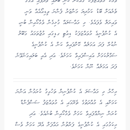
ވެމްކޯ މުވައްޒަފަކަު ގެއަކަށް ކުނި ބަލައި ވަދެފައި އެގޭގެ
ތެރެއަށް ބޮޑު ކަމުދިޔަ މަންޒަރު ފެންނަ ވީޑިއޯއެއް ވަނީ
ވައިރަލް ވެފައެވެ. މި މައްސަލައާ ގުޅިގެން ވެމްކޯއިން ބުނީ،
އެ ކުންފުނީގެ މުވައްޒަފަކު ޑިއުޓީ ގޑީގައި މުޖުތަމައު ގަބޫލު
ނުކުރާ ފަދަ އަމަލެއް ކޮށްފައިވާ ކަން އެ ކުންފުނީގެ
ސަމާލުކަމަށް އައިސްފައިވާ ކަމަށެވެ. އަދި އެއީ ބަލައިގަނެވޭނެ
ފަދަ އަމަލެއް ނޫން ކަމަށެވެ.
މިހާރު މި މައްސަލަ އެ ކުންފުނިން ތަހުގީގު ކުރަމުން އަންނަ
ކަމަށާއި އެ މުއްދަތުގެ ތެރޭގައި އެ މުވައްޒަފު ސަސްޕެންޑް
ކުރަން ނިންމާފައިވާ ކަމަށް ވެމްކޯއިން ބުނެއެވެ. އަދި
މިކަމުގައި އެ ކުންފުނީގެ ފަރާތުން މައާފަށް އެދޭ ކަމަށް ވެސް