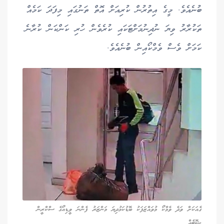
ބުނެއެވެ. މީގެ އިތުރުން ކުރިއަށް އޮތް ތަނުގައި މިފަދަ ކަމެއް
ތަކުރާރު ވިޔަ ނުދިނުމަށްޓަކައި ކުރެވެން ހުރި ކަންކަން ކުރާނެ
ކަމަށް ވެސް ވެމްކޯއިން ބުނެއެވެ.
ގެއަކަށް ވަދެ ވެމްކޯ މުވައްޒަފަކު ބޮޑުކަމުދިޔަ މަންޒަރު ފެންނަ ވީޑިއޯގެ ސްކްރީން
ޝޮޓެއް