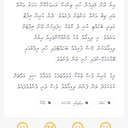
އިރު އޭނާ ލައިގެން ހުރި ޖިންސް ރަނގަޅުކޮށް ކަމަރު އަޅުވާ
އަދި ޒިބު އަޅުވާ މަންޒަރު ފެނެއެވެ. ދެން ކުރިން ލިފްޓު
ކައިރީ ބެހެއްޓި ކުނި ދެ ކޮތަޅު ހިފައިގެން އޭނާ ލިފްޓަށް
އަރައެވެ. މި ވީޑިއޯއާ އެކު އާންމުކޮށްފައިވާ އިތުރު
ވީޑިއޯއަކުން، ގޭސް ފުޅިއެއް ބަހައްޓާފައި ހުރި ދިމާލުގައި
ބޮޑުކަމުގޮސްފައި ހުރި ތަން ފެނެއެވެ.
މީގެ ކުރިން ވެސް ވެމްކޯ މުވައްޒަފަކު ގެއެއްްގެ ސިޑި މައްޗަށް
ކުޑަކަމުދާ ތަން ފެންނަ ވީޑިއޯއެއް ވެސް ވަނީ އާންމުވެފައެވެ.
ހަބަރު
އިޖުތިމާއީ މައްސަލަ
ވެމްކޯ