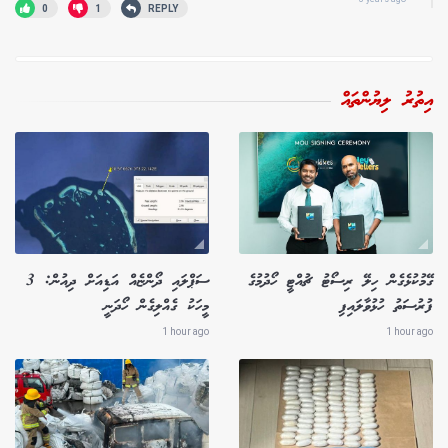
0
1
REPLY
އިތުރު ލިޔުންތައް
ގޭމުކުޅެގެން ހިލޭ ރިސޯޓު ޗުއްޓީ ހޯދުމުގެ
ސަޕްލައި ދޯންޏެއް އަޑިއަށް ދިއުން: 3
ފުރުސަތު ހުޅުވާލައިފި
މީހަކު ގެއްލިގެން ހޯދަނީ
1 hour ago
1 hour ago