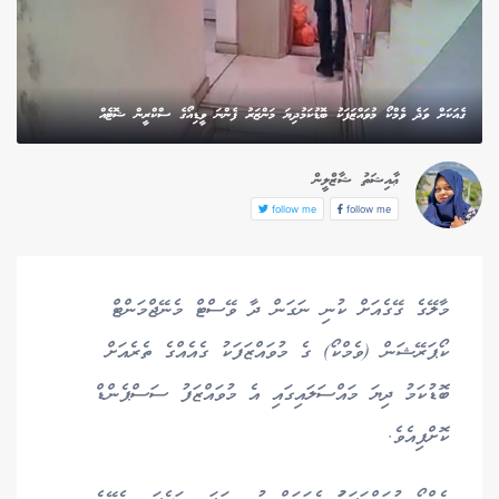
ގެއަކަށް ވަދެ ވެމްކޯ މުވައްޒަފަކު ބޮޑުކަމުދިޔަ މަންޒަރު ފެންނަ ވީޑިއޯގެ ސްކްރީން ޝޮޓެއް
ޢާއިޝަތު ޝާޒްލީން
follow me
follow me
މާލޭގެ ގޭގެއަށް ކުނި ނަގަން ދާ ވޭސްޓް މެނޭޖްމަންޓް
ކޯޕަރޭޝަން (ވެމްކޯ) ގެ މުވައްޒަފަކު ގެއެއްގެ ތެރެއަށް
ބޮޑުކަމު ދިޔަ މައްސަލައިގައި އެ މުވައްޒަފު ސަސްޕެންޑް
ކޮށްފިއެވެ.