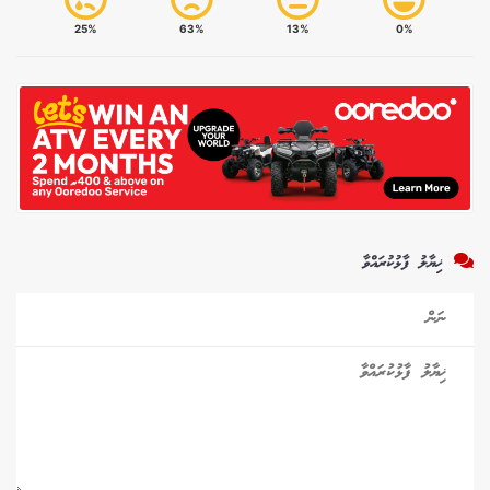
25%
63%
13%
0%
ޚިޔާލު ފާޅުކުރައްވާ