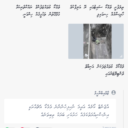
ތިލަފުށީ ވެމްކޯ ސައިޓުގައި ރޭ އަލިފާނުގެ
ވެމްކޯ މުވައްޒަފުންގެ ރައްކާތެރިކަމާ
ހާދިސާއެއް ހިނގައިފި
ގުޅޭގޮތުން ތަހުގީގެއް ހިންގަނީ
ވެމްކޯގެ މުވައްޒަފަކަށް އަނިޔާވެ
ވެންޓިލޭޓަރުގައި
ޒާމްއިބްރާހީމް
އާޖެންޓް ކޯލެއް އައީމަ ނުހިފިހުންނާނެ ވެމްކޯ އެޗްއާރަކީ
އިންސާނިއްޔަތުކަމެއް ހަރުކަށި ބަޔަކު ތިބިތަނެއް
3 years ago