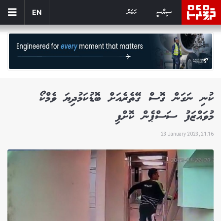
ސިޔާސީ
ހަބަރު
EN
ކުނި ނަގަން ގޮސް ގޭތެރެއަށް ބޮޑުކަމުދިޔަ ވެމްކޯ
މުވައްޒަފު ސަސްޕެން ކޮށްފި
23 January 2023, 21:16