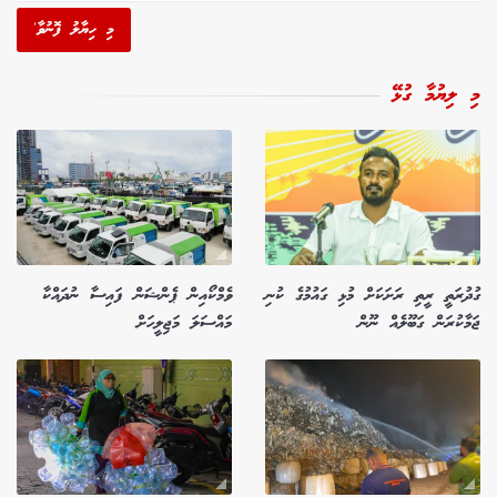
މި ހިޔާލު ފޮނުވާ'
މި ލިޔުމާ ގުޅޭ
ގުދުރަތީ ރީތި ރަށަކަށް މުޅި ގައުމުގެ ކުނި
ވެމްކޯއިން ޕެންޝަން ފައިސާ ނުދައްކާ
ޖަމާކުރަން ގަބޫލެއް ނޫން
މައްސަލަ މަޖިލީހަށް