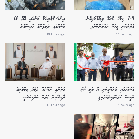
1.8 ކިލޯގެ ޑްރަގް ދިރުވާލައިގެން
އިންޑަސްޓްރިއަލް ޒޯނުގައި އޮތް ކުޑަ
އެތެރެކުރި މީހަކު ހައްޔަރުކޮށްފި
ވޭނެއްގައި އަލިފާނުގެ ހާދިސާއެއް
13 hours ago
11 hours ago
އުކުޅަހުގައި ތަރައްގީކުރި އާ ވޮލީ ކޯޓު
ގަތަރާއި ރާއްޖެއާ ދެމެދު ތިމާވެށީގެ
ރައީސް ހުޅުއްވައިދެއްވައިފި
ދާއިރާއިން ގުޅުން ބަދަހިކުރަނީ
16 hours ago
14 hours ago