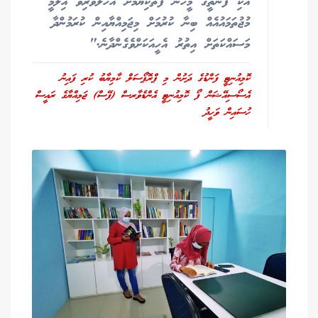
އެކި ފަންތީގެ މީހުން ފޮތްކިޔުމަށް އަހުލުވެރިވެ އިލްމީ
މުޖުތަމައުއެއް ބިނާ ކުރުމަށް މިޖަމިއްޔާއިން ކުރަމުންދާ
މަސައްކަތަށް އިތުރު އެހީއަކަށްވެގެންދާނެ."
ކޮމިއުނިޓީ ފަންޑުގެ ދަށުން މި ޕްރޮޕޯސަލް ކާމިޔާބު ކުރި ފައިނު
އެސޯސިއޭޝަން ފޯ ކޮމިއުނިޓީ އެންޑެވާރސް (ފޭސް) ޖަމިއްޔާގެ ރައީސް
ހުސައިން ވަހީދު