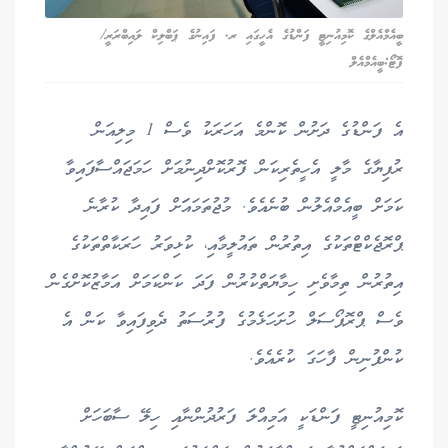
ބީއެމްއެލްގެ ކޮމިއުނިޓީ ފަންޑުގެ އެހީގައި ރ. ފައިނުގެ ޕަބްލިކް ލައިބްރަރީ/
ފޮޓޯ:ބީއެމްއެލް
އެ ފަންޑުގެ ދަށުން ކޮންމެ އަހަރަކު ވެސް 1 މިލިއަން
ރުފިޔާގެ މާލީ އެހީތެރިކަން ފޮރުކޮށްދިނުމަށް ހަމަޖައްސާފައިވާ
ކަމަށް ބީއެމްއެލުން ބުނެއެވެ. މުޖުތަމައަަށް ފައިދާ ކުރާނެ
ޕްރޮޖެކްޓްތަކުގެ އިތުރުން ތައުލީމާއި، ކުޅިވަރު ހަރަކާތްތަކުގެ
އިތުރުން ތިމާވެށި ހިމާޔަތްކުރުން ފަދަ ކަންކަމަށް އަމާޒުކޮށްގެން
ވެސް ޕްރޮޕޯސަލް ހުށަހަޅެމުގެ ފުރުސަތު ދެވިފައިވާ ކަން އެ
ކުންފުނިން ފާހަގަ ކުރެއެވެ.
ކޮމިއުނިޓީ ފަންޑަކީ އަމިއްލަ ފަރުދުންނާއި ހިލޭ ސާބަހަށް