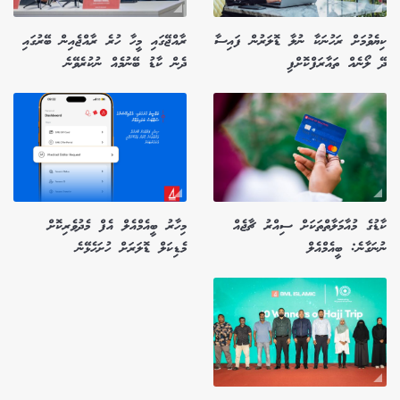
ކިޔެވުމަށް ރަހުނަކާ ނުލާ ޑޮލަރުން ފައިސާ
ރާއްޖޭގައި މީހާ ހުރެ ރާއްޖެއިން ބޭރުގައި
ދޭ ލޯނެއް ތައާރަފްކޮށްފި
ދެން ކާޑު ބޭނުމެއް ނުކުރެވޭނެ
ކާޑުގެ މުއާމަލާތްތަކަށް ސިއްރު ޗާޖެއް
މިހާރު ބީއެމްއެލް އެފް މެދުވެރިކޮށް
ނުނަގާނެ: ބީއެމްއެލް
މެޑިކަލް ޑޮލަރަށް ހުށަހެޅޭނެ