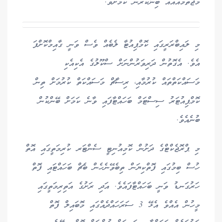
މުޖުތަމައުއެއް ބިނާކުރުން ކަމަށެވެ.
މި ލައިބްރަރީގައި ކޮމްޕިއުޓާ ލެބެއް ވެސް ވަނީ ގާއިމްކޮށްފަ
އެވެ. އެގޮތުން ދަރިވަރުންނަށް ސްކޫލުގެ އެކިއެކި
މަސައްކަތްތައް ކުރުމާއި، ރިސާޗް މަސައްކަތް ކުރުމަށް ތިން
ކޮމްޕިއުޓަރު ސިސްޓަމް ބަހައްޓާފައި ވާނެ ކަމަށް ބޭންކުން
ބުނެއެވެ.
މި ޕްރޮޖެކްޓްގެ ދަށުން ކޮމިއުނިޓީ ސެންޓަރ ކުރިމަތީގައި އޮތް
ހުސް ބިމުގައި ފޮތްކިޔަން ތިބެވޭނެހެން ބެޗް ބަހައްޓައި ފޮތް
ހަރުގަނޑު ވަނީ ބަހައްޓާފައެވެ. އަދި ރަށުގެ އަތިރިމަތީގައި
މީހުން އެއްވެ އެޅޭ 3 ސަރަހައްދެއްގައި މޮބައިލް ފޮތް