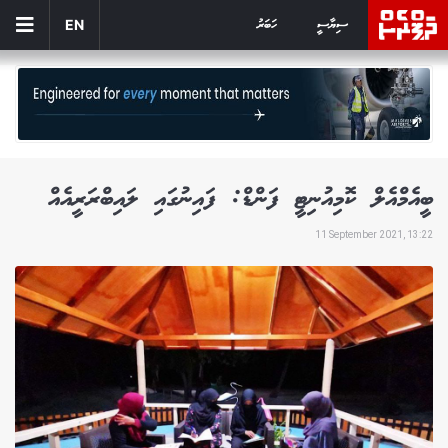
ސިޔާސީ
ހަބަރު
EN
ބީއެމްއެލް ކޮމިއުނިޓީ ފަންޑް: ފައިނުގައި ލައިބްރަރީއެއް
11 September 2021, 13:22