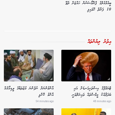
ބީއެމްއެލްގެ ޕްރޮމޯޝަނުން ހައްޖަށް ދެވޭ
10 ފަރާތް ހޮވައިފި
އިތުރު ލިޔުންތައް
ޓްރަމްޕްގެ އިސްތަށިގަނޑަށް އައި
އާންމުންނަށް ނުފެންނަ މުޖުތަބާގެ ވީޑިއޯއެއް
ބަދަލާއެކު މީމްސްތައް ވައިރަލްވަނީ
އާންމު ކޮށްފި
54 minutes ago
48 minutes ago