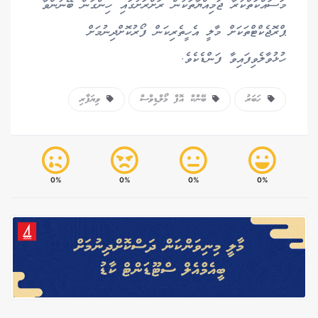
މަސައްކަތްކުރާ ޖަމިއްޔާތަކުން ރަށްރަށުގައި ހިންގަން ބޭނުންވާ
ޕްރޮޖެކްޓްތަކަށް މާލީ އެހީތެރިކަން ފޯރުކޮށްދިނުމަށް
ހުޅުވާލެވިފައިވާ ފަންޑެކެވެ.
ހަބަރު
ބޭންކް އޮފް މޯލްޑިވްސް
ވިޔަފާރި
0%
0%
0%
0%