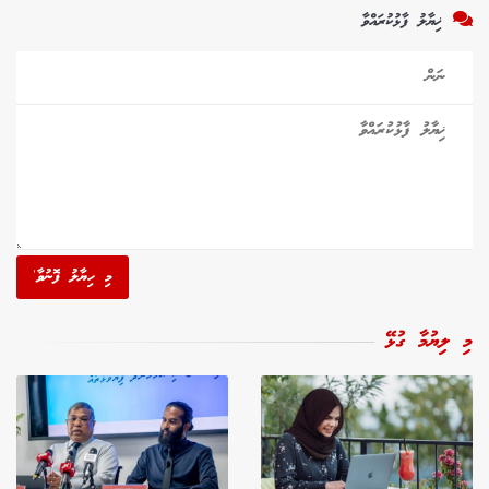
ޚިޔާލު ފާޅުކުރައްވާ
މި ހިޔާލު ފޮނުވާ'
މި ލިޔުމާ ގުޅޭ