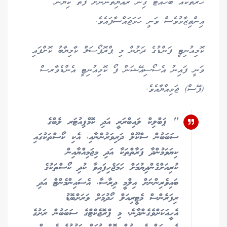
ހަރުތަކެއް ބަހައްޓާ ގިނަ ރައްޔިތުންނަށް ފޮތް ކިޔޭނެ
އިންތިޒާމުވެސް ވަނީ ހަމަޖައްސާފައެވެ.
ކޮމިއުނިޓީ ފަންޑުގެ ދަށުން މި ޕްރޮޕޯސަލް ކާމިޔާބު ކޮށްފައި
ވަނީ ފައިނު އެސޯސިއޭޝަން ފޯ ކޮމިއުނިޓީ އެންޑެވާރސް
(ފޭސް) ޖަމިއްޔާއެވެ.
" ޕަބްލިކް ލައިބްރަރީ އަދި ކޮމްޕިއުޓަރ ލެބްގެ
ސަބަބުން ސްކޫލް ދަރިވަރުންނާއި، އެކި ކޯސްތަކުގައި
ކިޔަވަމުންދާ ފަރާތްތަކާ އަދި މިޖަމިއްޔާއިން
ކުރިއަށްގެންދިޔުމަށް ހަމަޖެހިފައިވާ ކުދި ކޯސްތަކުގެ
ބައިވެރިންނަށް އިލްމީ ދިރާސާ، އެސައިންމެންޓް އަދި
ރިފަރެންސް މެޓީރިއަލް ހޯދުމަށް ވަރަށްބޮޑު
އެހީއަކަށްވެގެންދާނެ. މި ޕްރޮޖެކްޓްގެ ސަބަބުން ރަށުގެ