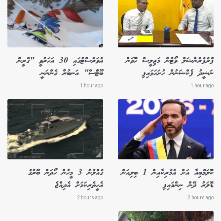
ޕްރެފެރެންޝަލް ވޯޓުން މަޖިލީސް ހޮވަން
އެވަރެސްޓުގައި 30 އަހަރުވީ "ގްރީން
ނަޝީދު ފެކްޝަނުން ހުށަހަޅައިފި
ބޫޓުްސް" އަނބުރާ ގެންނަނީ
1 hour ago
1 hour ago
ކޮލަމްބިއާ އަށް އެމެރިކާއިން 1 ބިލިއަން
ގެއްލުނު 3 މީހުން ހޯދަން ބޭރުގެ
ޑޮލަރު ދޭން ނިންމައިފި
އެހީތެރިކަމަށް އެދިއްޖެ
2 hours ago
2 hours ago