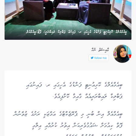
ބީއެމްއެލްގެ ކޮމިއުނިޓީ ފަންޑުގެ އެހީގައި ރ. ފައިނުގެ ޕަބްލިކް ލައިބްރަރީ/ ފޮޓޯ:ބީއެމްއެލް
ޢާއިޝަތު ނުހާ
follow me
ބީއެމްއެލްގެ ކޮމިއުނިޓީ ފަންޑުގެ އެހީގައި ރ. ފައިނުގައި
ޕަބްލިކް ލައިބްރަރީއެއް ގާއިމް ކޮށްފިއެވެ.
ބީއެމްއެލް އިން ބުނީ މި ޕްރޮޖެކްޓްގެ އަމާޒަކީ ރަށުގެ ޒުވާނުން
ފޮތް ކިއުމަށް ޝައުގުވެރިކަން އިތުރު ކުރުމާއި އިލްމީ