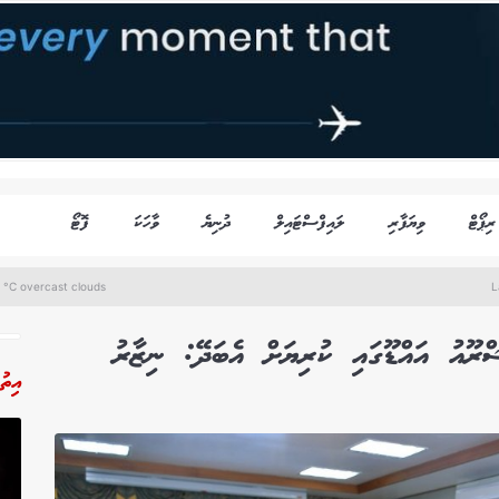
ރިޕޯޓް
ވިޔަފާރި
ލައިފްސްޓައިލް
ދުނިޔެ
ވާހަކަ
ފޮޓޯ
 °C overcast clouds
L
އިތު