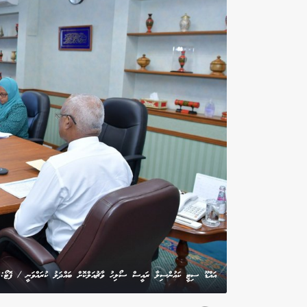
އައްޑޫ ސިޓީ ކައުންސިލާ ރައީސް ސޯލިހު ވާޗުއަލްކޮށް ބައްދަލު ކުރައްވަނީ / ފޮޓޯ