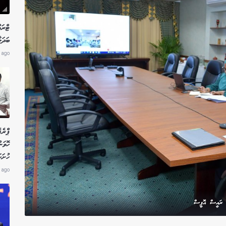
ޓްރަމ
ބަދަލ
 ago
ޕްރެ
ހޮވަ
ހުށަހ
 ago
: ރައީސް އޮފީސް