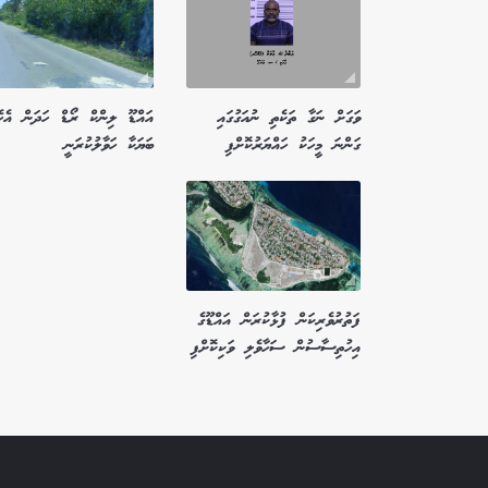
ވަގަށް ނަގާ ތަކެތި ނުއަގުގައި
އައްޑޫ ލިންކް ރޯޑް ހަދަން އެހެ
ގަންނަ މީހަކު ހައްޔަރުކޮށްފި
ބަޔަކާ ހަވާލުކުރަނީ
ފަތުރުވެރިކަން ފުޅާކުރަން އައްޑޫގެ
އިހުތިސާސުން ސަހާވެލި ވަކިކޮށްފި