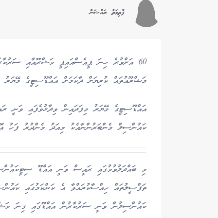
ފާތިމަތު ރައުޝަން
60 އަށްވުރެ ހިނަ ޕީއެސްއައިޕީ މަޝްރޫއާއި ސަރުކާރ
މަޝްރޫއުތައް ކުރިޔަށް ދާކަމަށް އައްޑޫސިޓީގެ މޭޔަރު އަ
އައްޑޫސިޓީގެ މޭޔަރު މިފަދައިން ވިދާޅުވެފައި ވަނީ ރައ
ކައުންސިލް މެންބަރުންނާއެކު މިއަދު މެންދުރު ފަހު އޮނ
މި ބައްދަލުވުމުގައި ރައީސް ވަނީ އައްޑޫ ސިޓީކައުންސި
ތަފްސީލުތައް ހިއްސާކުރައްވާ އެ ކަންކަމުގައި ކައުންސ
ކައުންސިލުން ވަނީ ސަރުކާރުން އައްޑޫގައި ގިނަ މަޝްރ