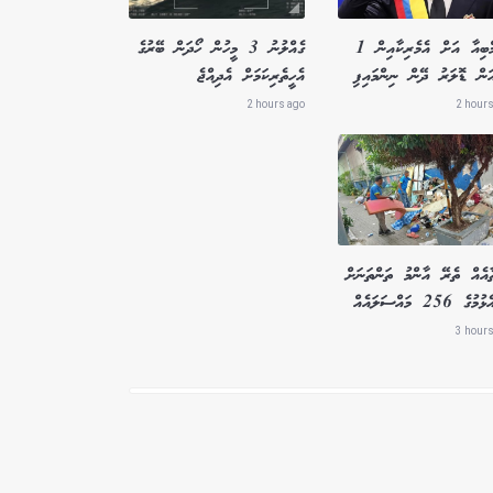
ކޮލަމްބިއާ އަށް އެމެރިކާއިން 1
ގެއްލުނު 3 މީހުން ހޯދަން ބޭރުގެ
ަން ޑޮލަރު ދޭން ނިންމައިފި
އެހީތެރިކަމަށް އެދިއްޖެ
2 hours ago
2 hours
ާއެއް ތެރޭ އާންމު ތަންތަނަށް
ގެ 256 މައްސަލައެއް
3 hours