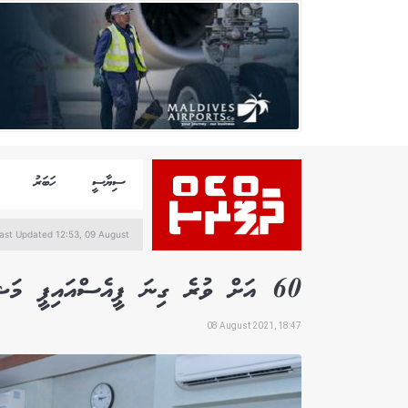
ސިޔާސީ
ހަބަރު
ast Updated 12:53, 09 August
60 އަށް ވުރެ ގިނަ ޕީއެސްއައިޕީ މަޝްރޫއު އައްޑޫގައި ކުރިޔަށް އެބަދޭ: ނިޒާރު
08 August 2021, 18:47