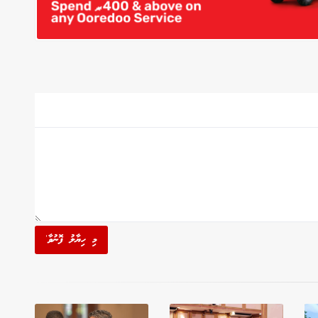
މި ހިޔާލު ފޮނުވާ'