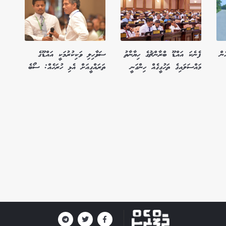
ން
ފެނެކަ އައްޑޫ ބްރާންޗުގެ ހިޔާނާތު
ސަވާހިލި ވަކިކުރުމަކީ އައްޑޫގެ
މައްސަލައިގެ ތަހުގީގެއް ހިންގަނީ
ތަރައްގީއަށް އެޅި ހުރަހެއް: ސޯބެ