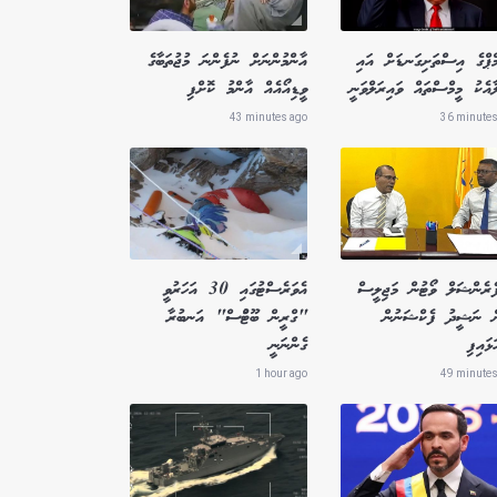
ްޕްގެ އިސްތަށިގަނޑަށް އައި
އާންމުންނަށް ނުފެންނަ މުޖުތަބާގެ
ާއެކު މީމްސްތައް ވައިރަލްވަނީ
ވީޑިއޯއެއް އާންމު ކޮށްފި
43 minutes ago
36 minutes
ފެރެންޝަލް ވޯޓުން މަޖިލީސް
އެވަރެސްޓުގައި 30 އަހަރުވީ
ން ނަޝީދު ފެކްޝަނުން
"ގްރީން ބޫޓުްސް" އަނބުރާ
ަޅައިފި
ގެންނަނީ
1 hour ago
49 minutes