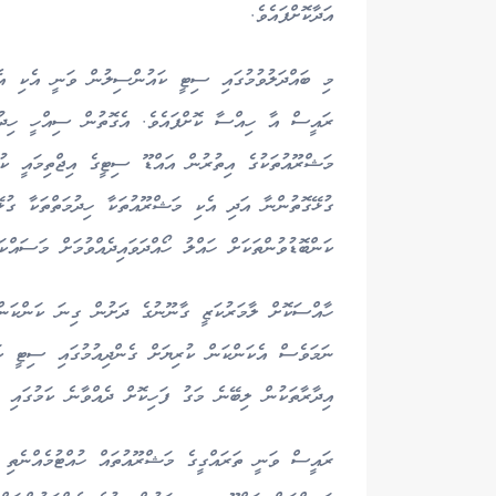
އަދާކޮށްފައެވެ.
މި ބައްދަލުވުމުގައި ސިޓީ ކައުންސިލުން ވަނީ އެކި އެކ
ރައީސް އާ ހިއްސާ ކޮށްފައެވެ. އެގޮތުން ސިއްހީ ހިދުމަ
މަޝްރޫއުތަކުގެ އިތުރުން އައްޑޫ ސިޓީގެ އިޖްތިމައީ ކުރ
ގުޅޭގޮތުންނާ އަދި އެކި މަޝްރޫއުތަކާ ހިދުމަތްތަކާ ގު
ކަންބޮޑުވުންތަކަށް ހައްލު ހޯއްދަވައިދެއްވުމަށް މަސައްކ
ހާއްސަކޮށް ލާމަރުކަޒީ ގާނޫނުގެ ދަށުން ގިނަ ކަންކަނ
ނަމަވެސް އެކަންކަން ކުރިޔަށް ގެންދިއުމުގައި ސިޓީ ކަ
އިދާރާތަކުން ލިބޭނެ މަގު ފަހިކޮށް ދެއްވާނެ ކަމުގައި 
ރައީސް ވަނީ ތަރައްގީގެ މަޝްރޫއުތައް ހުއްޓުމެއްނެތި ކު