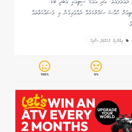
ދެއްވާފައެވެ. އަދި އައްޑޫ ސިޓީއަކީ އާބާދީ ބޮޑު
ީއަށް ހާއްސަ ސަމާލުކަމެއް ދެއްވައިގެން މި މަސައްކަތްތައް
ެ.
އިބްރާހިމް މުހައްމަދު ސޯލިހް
100%
0%