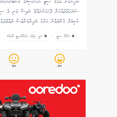
ޔަގީންކަން އައްޑޫ ސިޓީ ކައުންސިލުގެ މެންބަރުންނަށް 
ސަރަހައްދެއްކަން ފާހަގަކުރައްވާ ރައީސް ވަނީ އެ ސިޓ
ކުރިޔަށް ގެންދަވާނެ ކަމުގެ ޔަގީންކަންވެސް ދެއްވާފައެވ
އައްޑޫ ސިޓީ
އަލީ ނިޒާރު (އައްޑޫސިޓީ މޭޔަރު)
0%
0%