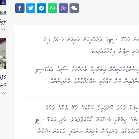
ބިލިއ
 ago
ުން އައްޑޫ ސިޓީގެ ތަރައްގީއަށް ކުރިޔަށް ގެންދާ ގިނަ
ލީ ނިޒާރު ވިދާޅުވެއްޖެއެވެ.
ީސުލްޖުމްހޫރިއްޔާ އިބްރާހީމް މުހައްމަދު ސޯލިހު އައްޑޫސިޓީ
ހަފްތ
ްލައިން ކޮށް ބޭއްވެވި ބައްދަލުވުމުގެ ތެރެއިންނެވެ.
ކުނިއެޅުމު
 ago
ލުން ފާހަގަ ކޮށްފައިވާ ކަންކަމާ ގުޅޭ އެންްމެ ފަހުގެ
ިލްގެ ހިޔާލާއި މަޝްވަރާ ހޯއްދަވާފައެވެ. އަދި އައްޑޫ ސިޓީ
ޫއުތަކެއް ފަށައިގެން ކުރިޔަށް ގެންދާތީ އެކަމަށް ޝުކުރު