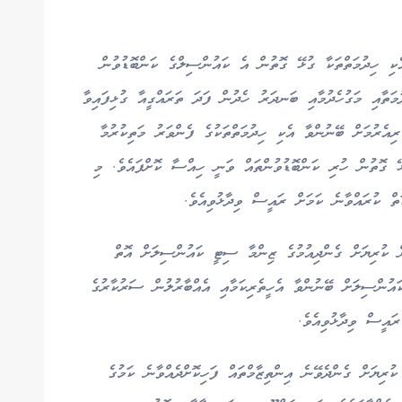
ި ހިދުމަތްތަކާ ގުޅޭ ގޮތުން އެ ކައުންސިލްގެ ކަންބޮޑުވުން
ތާއި މަގުހެދުމާއި ބަނދަރު ހެދުން ފަދަ ތަރައްގީއާ ގުޅިފައިވާ
ިއެރުމަށް ބޭނުންވާ އެކި ހިދުމަތްތަކުގެ ފެންވަރު މަތިކުރުމާ
ޅޭ ގޮތުން ހުރި ކަންބޮޑުވުންތައް ވަނީ ހިއްސާ ކޮށްފައެވެ. މި
ަތް ކުރައްވާނެ ކަމަށް ރައީސް ވިދާޅުވިއެވެ.
ް ކުރިޔަށް ގެންދިއުމުގެ ޒިންމާ ސިޓީ ކައުންސިލަށް އޮތް
އުންސިލަށް ބޭނުންވާ އެހީތެރިކަމާއި އެއްބާރުލުން ސަރުކާރުގެ
ރައީސް ވިދާޅުވިއެވެ.
ރިޔަށް ގެންދެވޭނެ އިންތިޒާމްތައް ފަހިކޮށްދެއްވާނެ ކަމުގެ