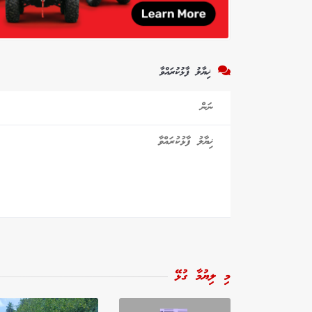
ޚިޔާލު ފާޅުކުރައްވާ
މި ލިޔުމާ ގުޅޭ