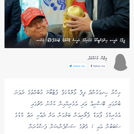
ފީފާގެ ރައީސ އިންފަންޓީނޯއާ އެމެރިކާގެ ރައީސް ޑޮނާލްޑް ޓްރަމްޕް/ފޮޓޯ: އެކްސ
މިޒްނާ މުހައްމަދު
follow me
follow me
މިހާރު ހިނގަމުންދާ ފީފާ ވޯލްޑްކަޕް ފުޓްބޯޅަ މުބާރާތުގެ ދެވަނަ
ބުރުގައި ބޮސްނިއާ އަދި އެމެރިކާއިން ކުޅުނު މެޗުގައި
އެމެރިކާގެ ފޯވަޑް ފްލޯރިއަން ބަލުގަން އަށް ދެއްކި ރަތް ކާޑުގެ
ސަބަބުން އައި 1 މެޗުގެ ސަސްޕެންޝަން ފަސްކުރަން