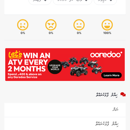
ކުޅިވަރު
ވޯލްޑް ކަޕް 2026
ފުޓްބޯޅަ
0%
0%
0%
100%
ޚިޔާލު ފާޅުކުރައްވާ