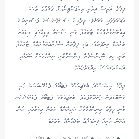
ފީފާގެ ރައީސް ޖިއާނީ އިންފަންޓީނޯއަށް ގުޅުއްވާ ވާހަކަ
ދައްކަވާފައި ކަމަށެވެ. ފީފާއިން ސަސްޕެންޝަން ފަސްކުރިކަން
އިއުލާނުކުރުމާއެކު ޓްރަމްޕް ވަނީ ސޯޝަލް މީޑިއާގައި މިކަމަށް
މަރުހަބާ ކިޔާފައެވެ. އަދި ފީފާއަށް ޝުކުރުއަދާކުރައްވާ ޓްރަމްޕް
ވަނީ މިއީ ބޭއިންސާފެއް އިންސާފުވެރި ނިންމުމަކަށް ބަދަލުވި
ދަނޑުވަޅުކަމަށް ވިދާޅުވެފައެވެ.
ފީފާގެ ނިންމުމާމެދު ބެލްޖިއަމްގެ ފުޓްބޯޅަ ފެޑެރޭޝަނުން ވަނީ
ކަންބޮޑުވުން ފާޅުކޮށްފައެވެ. ބެލްޖިއަމްގެ ފުޓްބޯޅަ ފެޑެރޭޝަނުން
ބުނީ ފީފާގެ މިނިންމުމާމެދު ހައިރާންވާ ކަމަށާ މިކަމުގައި ދެން
އެޅޭނެ ހުރިހާ ފިޔަވަޅެއް ބަލަމުންދާ ކަމަށެވެ.