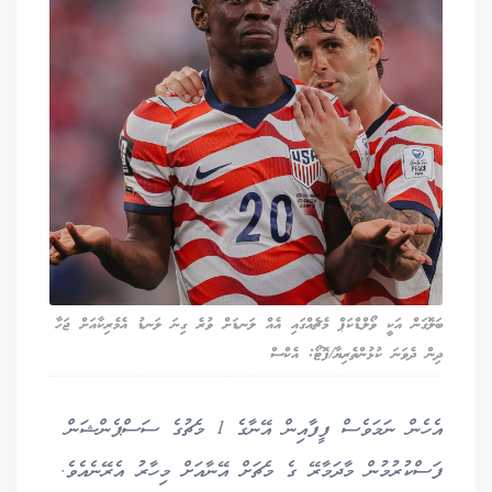
ބަލޮގަން އަކީ ވޯލްޑްކަޕް މެޗެއްގައި އެއް ލަނޑަށް ވުރެ ގިނަ ލަނޑު އެމެރިކާއަށް ޖަހާ
ދިން ދެވަނަ ކުޅުންތެރިޔާ/ފޮޓޯ: އެކްސް
އެހެން ނަމަވެސް ފީފާއިން އޭނާގެ 1 މެޗުގެ ސަސްޕެންޝަން
ފަސްކުރުމުން މާދަމާރޭ ގެ މެޗަށް އޭނާއަށް މިހާރު އެރޭނެއެވެ.