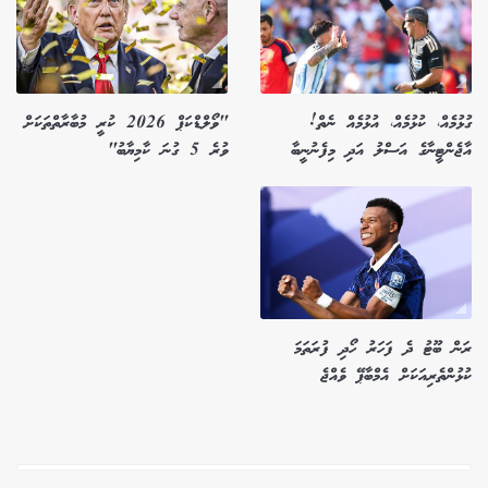
ގުޅުމެއް، ކުޅުމެއް، އުޅުމެއް ނެތް!
"ވޯލްޑްކަޕް 2026 ކުރީ މުބާރާތްތަކަށް
އާޖެންޓީނާގެ އަސްލު އަދި މިފެނުނީބާ
ވުރެ 5 ގުނަ ކާމިޔާބު"
ރަން ބޫޓު ދެ ފަހަރު ހޯދި ފުރަތަމަ
ކުޅުންތެރިއަކަށް އެމްބާޕޭ ވެއްޖެ