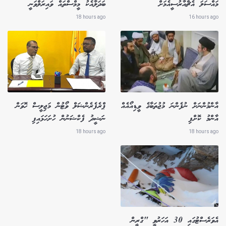
މައްސަލަ އެޗްއާރުސީއެމަށް
ބަދަލާއެކު މީމްސްތައް ވައިރަލްވަނީ
18 hours ago
16 hours ago
އާންމުންނަށް ނުފެންނަ މުޖުތަބާގެ ވީޑިއޯއެއް
ޕްރެފެރެންޝަލް ވޯޓުން މަޖިލީސް ހޮވަން
އާންމު ކޮށްފި
ނަޝީދު ފެކްޝަނުން ހުށަހަޅައިފި
18 hours ago
18 hours ago
އެވަރެސްޓުގައި 30 އަހަރުވީ "ގްރީން