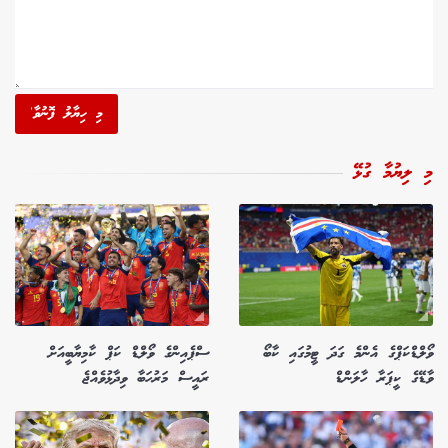
މި ހިޔާލު ފޮނުވާ'
މި ލިޔުމާ ގުޅޭ
ވޯލްޑްކަޕްގެ އެންމެ ގަދަ ޓީމުގައި ކާބޯ
ސްޕެއިންގެ ވޯލްޑް ކަޕް ކާމިޔާބީއަށް
ވާޑޭގެ ކީޕަރާ ހާލަންޑް
ރައީސް މަރުހަބާ ވިދާޅުވެއްޖެ