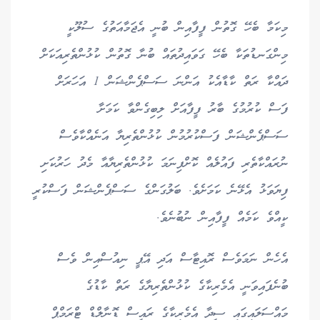
މިކަމާ ބެހޭ ގޮތުން ފީފާއިން ބުނީ އެޖަމާއަތުގެ ސުލޫކީ
މިންގަނޑުތަކާ ބެހޭ ގަވައިދުތައް ބުނާ ގޮތުން ކުޅުންތެރިއަކަށް
ދައްކާ ރަތް ކާޑާއެކު އަންނަ ސަސްޕެންޝަން 1 އަހަރަށް
ފަސް ކުރުމުގެ ބާރު ފީފާއަށް ލިބިގެންވާ ކަމަށާ
ސަސްޕެންޝަން ފަސްކުރުމުން ކުޅުންތެރިޔާ އަނެއްކާވެސް
ނުރައްކާތެރި ފައުލެއް ކޮށްފިނަމަ ކުޅުންތެރިޔާއާ މެދު ހަރުކަށި
ފިޔަވަޅު އެޅޭނެ ކަމަށެވެ. ބަލުގަންގެ ސަސްޕެންޝަން ފަސްކުރީ
ކީއްވެ ކަމެއް ފީފާއިން ނުބުނެވެ.
އެހެން ނަމަވެސް ރޮއިޓާސް އަދި އޭޕީ ނިއުސްއިން ވެސް
ބުނެފައިވަނީ އެމެރިކާގެ ކުޅުންތެރިޔާގެ ރަތް ކާޑުގެ
މައްސަލައިގައި ސީދާ އެމެރިކާގެ ރައީސް ޑޮނާލްޑް ޓްރަމްޕް