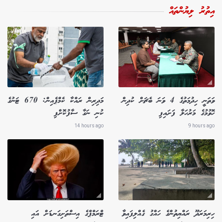
އިތުރު ލިޔުންތައް
ވަތަނީ ހިދުމަތުގެ 4 ވަނަ ބެޗަށް ކުދިން
މަދިރިން ރައްކާ ކެމްޕެއިން: 670 ޓަނުގެ
ހޮވުމުގެ މަރުހަލާ ފަށައިފި
ކުނި ނަގާ ސާފުކޮށްފި
14 hours ago
9 hours ago
ހިރިމަރަދޫ ރައްޔިތުންގެ ހައްގު ގެއްލިފައިވާ
ޓްރަމްޕްގެ އިސްތަށިގަނޑަށް އައި