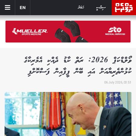
ސިޔާސީ
ހަބަރު
EN
ވޯލްޑްކަޕް 2026: ރަތް ކާޑު ދެއްކި އެމެރިކާގެ
ކުޅުންތެރިޔާއަށް އައި ބޭން ފީފާއިން ފަސްކޮށްފި
06 July 2026, 03:53