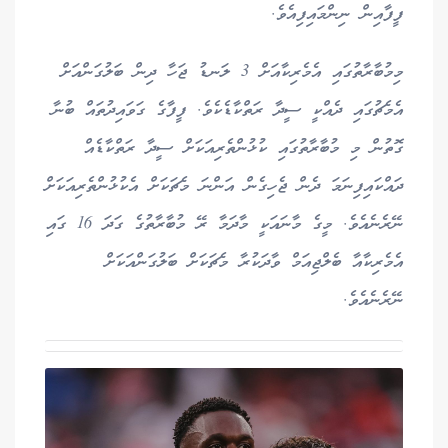
ފީފާއިން ނިންމައިފިއެވެ.
މިމުބާރާތުގައި އެމެރިކާއަށް 3 ލަނޑު ޖަހާ ދިން ބަލުގަންއަށް
އެމެޗުގައި ދެއްކީ ސީދާ ރަތްކާޑެކެވެ. ފީފާގެ ގަވައިދުތައް ބުނާ
ގޮތުން މި މުބާރާތުގައި ކުޅުންތެރިއަކަށް ސީދާ ރަތްކާޑެއް
ދައްކައިފިނަމަ ދެން ޖެހިގެން އަންނަ މެޗަކަށް އެކުޅުންތެރިއަކަށް
ނޭރެނެއެވެ. މީގެ މާނައަކީ މާދަމާ ރޭ މުބާރާތުގެ ގަދަ 16 ގައި
އެމެރިކާއާ ބެލްޖިއަމް ވާދަކުރާ މެޗަކަށް ބަލުގަންއަކަށް
ނޭރެނެއެވެ.