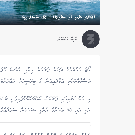
ހުޅުމާލޭގައި އަޅާފައި ހުރި ސަފާރީތަކެއް / ފޮޓޯ: ސޯޝަލް މީޑިއާ
އާލިޔާ މުހައްމަދު
ކޯޓު އަމުރެއްގެ ދަށުން ފުލުހުން ހިންގި ހާއްސަ އޮޕަރ
މަސްތުވާތަކެތި އަތުލައިގަނެ ދެ ބިދޭސީއަކު ހައްޔަރުކޮށް
ރަބީ އާއި 36 އަހަރުގެ އެމްޑީ ޝަހަޖަން ސަވަލްއެވެ.