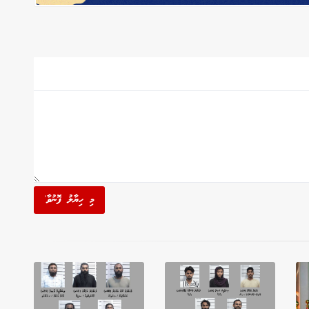
މި ހިޔާލު ފޮނުވާ'