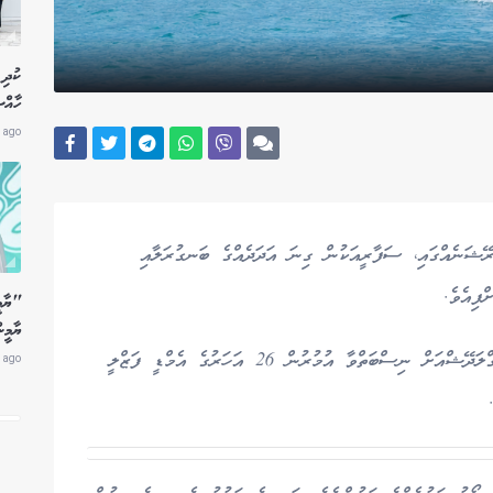
ކުދި 
ހާއް
 ago
ޭޝަނެއްގައި، ސަފާރީއަކުން ގިނަ އަދަދެއްގެ ބަނގުރަލާއި
ފިއެވެ.
"ޔާމީ
ޔާމީނ
މި މައްސަލައިގައި ފުލުހުން ހައްޔަރުކޮށްފައިވަނީ ބަންގްލަދޭޝްއަށް ނިސްބަތްވާ އުމުރުން 26 އަހަރުގެ އެމްޑީ ފަޒްލީ
 ago