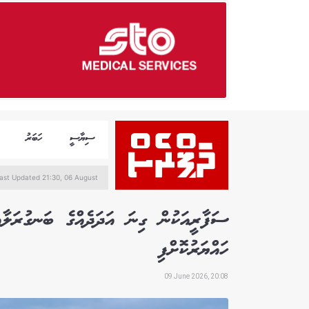
ސިޔާސީ
ހަބަރު
ast Updated 21:30, 06 August
ސަފާރީއަކުން ގިނަ އަދަދެއްގެ ބަނގުރަލާ
ހައްޔަރުކޮށްފި
09 June 2026, 20:08