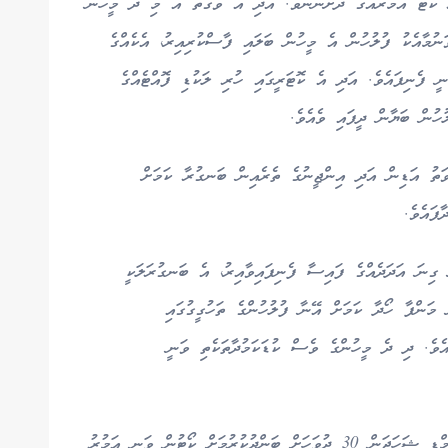
ީ ކޯޓު އަމުރެއްގެ ދަށުންނެވެ. އަދި އެ ވަގުތު އެ މި ދެ މީހުން
ނުމާއެކު ފުލުހުން އެ މީހުން ބަލައި ފާސްކުރިއިރު، އެކެއްގެ
ނާ ބޭސް ކަމަށް ބެލެވޭ 10 ގުޅަ ވަނީ ފެނިފައެވެ. އަދި އެ ކޮޓަރީގައި ހުރި ލަކުޑި ފޮއްޓެއްގެ
ަތު އަޑިން އަދި އިންޖީނުގެ ތެރެއިން ބަނގުރާ ކަމަށް
ފައެވެ.
 ގިނަ އަދަދެއްގެ ފައިސާ ފެނިފައިވާއިރު، އެ ބަނގުރަލަކީ
ް މަންފާ ހޯދާ ކަމަށް އޭނާ ފުލުހުންގެ ތަހުގީގުގައި
ެއެވެ. ދި ދެ މީހުންގެ ވެސް ކުޑަކަމުދާތަކެތި ވަނީ
މި މައްސަލައިގައި އެމްޑީ ރަބީ 16 ދުވަހަށް އަދި އެމްޑީ ޝަހަޖަން 30 ދުވަހަށް ބަންދުކުރުމަށް ކޯޓުން ވަނީ އަމުރު