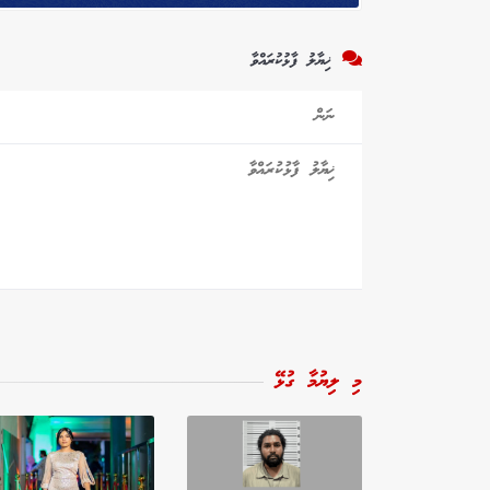
ޚިޔާލު ފާޅުކުރައްވާ
މި ލިޔުމާ ގުޅޭ