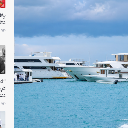
ހިން
އަންހ
r ago
"އެން
އޮފި
އެކު
 ago