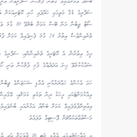
ބަންދު އަމުރުގައިވާ ގޮތުން ފުލުހުން ސަފާރީއަށް އެރ
ސަފާރީގެ ޑެގް މަތީގައި ހަދާފައި ހުރި ކޮޓަރިއަކަށް ވަ
ސޯޓު ޖީބުން މަ
ތެރެއިންވެސް އިތުރު 24 ގުޅަ ފެނިފައިވާ ކަމަށް ފުލުހުން ބަޔާން ދީފައި ވެއެވެ.
މީގެ އިތުރުން، އެ ކޮޓަރީގެ ތެރެއިންނާއި، ސަފާރީގެ ވ
ޝައްކުކުރެވޭ ގިނަ އަދަދެއްގެ ފުޅި ފުލުހުން ވަނީ ހޯދާ
ހަމަ އެހެންމެ ހައްޔަރުކުރި އެމްޑީ ޝަހަޖަންގެ ޖީބުން
ވިއްކުމަށްޓަކައި މީހަކު ދިން ތަކެތި ކަމަށާއި، އޭގެއިނ
އިއުތިރާފުވެފައިވާ ކަމަށް ބަންދު އަމުރުގައި ބުނެފައިވ
މަސްތުވާތަކެއްޗަށް ޕޮސިޓިވް ވެފައެވެ.