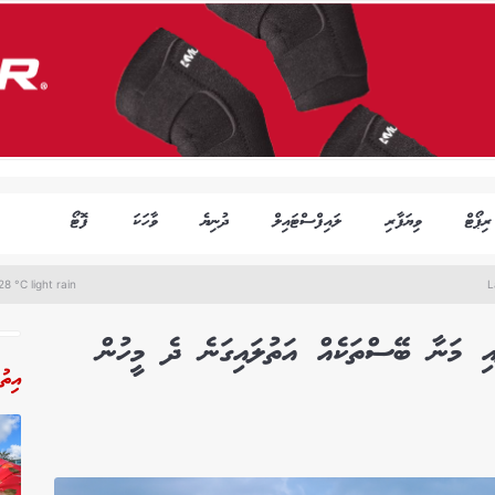
ރިޕޯޓް
ވިޔަފާރި
ލައިފްސްޓައިލް
ދުނިޔެ
ވާހަކަ
ފޮޓޯ
8 °C light rain
L
އި މަނާ ބޭސްތަކެއް އަތުލައިގަނެ ދެ މީހުން
އިތު