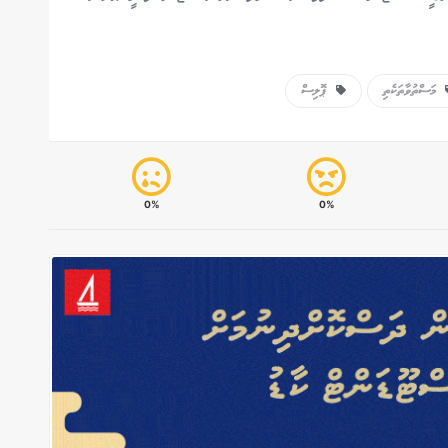
މަސްތުވާތަކެތި
ޕޮލިސް
0%
0%