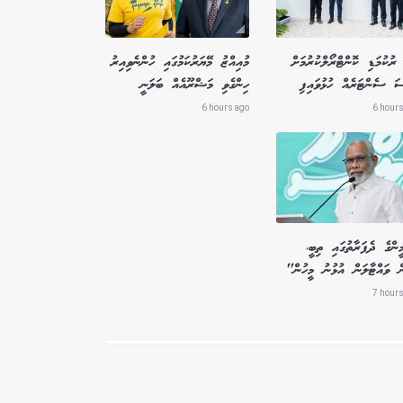
ރުކުމަޑި ކޮންޓްރޯލްކުރުމަށް
މުއިއްޒު މޭޔަރުކަމުގައި ހުންނެވިއިރު
ސަ ސެންޓަރެއް ހުޅުވައިފި
ހިންގެވި މަޝްރޫއެއް ބަލަނީ
6 hours ago
6 hours
ންގެ ދެފަރާތުގައި ތިބީ،
ް ވައްޓާލަން އުޅުނު މީހުން"
7 hours