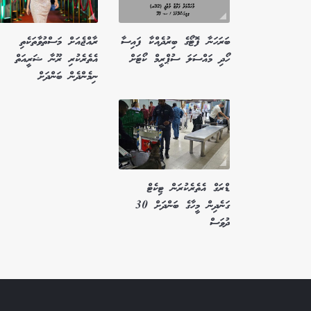
ބަރަހަނާ ފޮޓޯގެ ބިރުދެއްކާ ފައިސާ
ރާއްޖެއަށް މަސްތުވާތަކެތި
ހޯދި މައްސަލަ ސުޕްރީމް ކޯޓަށް
އެތެރެކުރި ރޫނާ ޝަރީއަތް
ނިމެންދެން ބަންދަށް
ޑްރަގް އެތެރެކުރަން ޓިކެޓް
ގަނެދިން މީހާގެ ބަންދަށް 30
ދުވަސް