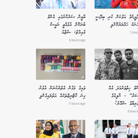
ދޫދީނުގެ އަޅުކަން ކުރި ބިދޭސީ
ޔާމީން ސަރުކާރުގައި އެންމެ
ެނަކު ހައްޔަރުކޮށްފި
ބުރަކޮށް އުޅުއްވީ ރައީސް
މުއިއްޒު: ޝުޖާއު
1 hou
6 hours ago
މެ ހިތްވަރުގަދަ އެއް
ވައިގެ މަގުން އެތެރެކުރަން އުޅުނު
ސަރު" - ނާފިއުގެ
ގިނަ ކާޓްރިޖްތަކެއް އަތުލައިގެންފި
ވެރިޔާގެ ޝުއޫރު!
5 hours ago
6 hours