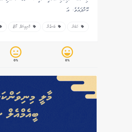
ކޮށްފައެވެ. އަ
ހަބަރު
ބަނގުރާ
ކްރިމިނަލް ކޯޓް
0%
0%