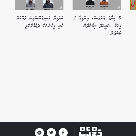
8 ކިލޯގެ ޑްރަގްސް: އިންޑިއާ 2
ނަލަހިޔާ ރެސިޑެންސްއިން ވައްކަން
މީހަކު ޝަރީއަތް ނިމެންދެން
ކުރި މީހުންނަށް ދައުވާކޮށްފި
ބަންދަށް