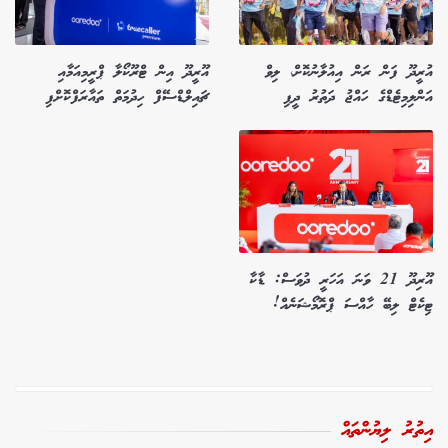
އުރީދޫ ފަން ރަން އިއުލާނުކޮށް، ލިވް
އޫރީދޫ އިން ޓްރޫކޯލާ ޕްރީމިއަމާއި
އަންލިމިޓެޑްގެ ހައްޖު ދަތުރު ދީފި
ޗައިލްޑްސޭފް ހިދުމަތް ތައާރަފްކޮށްފި
އޫރިދޫ 21 ވަނަ އަހަރީ ދުވަސް: ޑާކާ
ޓިކެޓް ލިބޭ ހާއްސަ ޕްރޮމޯޝަނެއް!
އިތުރު ލިޔުންތައް