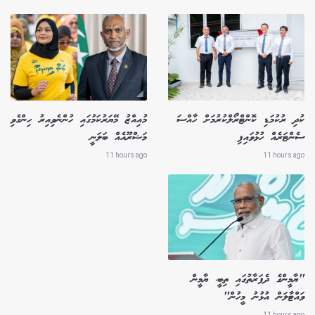
ކުދި ރުކުމަޑި ކޮންޓްރޯލްކުރުމަށް ހާއްސަ
މުއިއްޒު މޭޔަރުކަމުގައި ހުންނެވިއިރު ހިންގެވި
ސެންޓަރެއް ހުޅުވައިފި
މަޝްރޫއެއް ބަލަނީ
11 hours ago
11 hours ago
"ޔާމީންގެ ދެފަރާތުގައި ތިބީ، ޔާމީން
ވައްޓާލަން އުޅުނު މީހުން"
11 hours ago