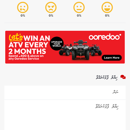
0%
0%
0%
0%
ޚިޔާލު ފާޅުކުރައްވާ