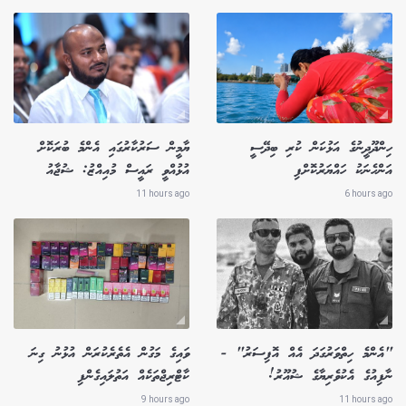
ހިންދޫދީނުގެ އަޅުކަން ކުރި ބިދޭސީ
ޔާމީން ސަރުކާރުގައި އެންމެ ބުރަކޮށް
އަންހެނަކު ހައްޔަރުކޮށްފި
އުޅުއްވީ ރައީސް މުއިއްޒު: ޝުޖާއު
11 hours ago
6 hours ago
"އެންމެ ހިތްވަރުގަދަ އެއް އޮފިސަރު" -
ވައިގެ މަގުން އެތެރެކުރަން އުޅުނު ގިނަ
ނާފިއުގެ އެކުވެރިޔާގެ ޝުއޫރު!
ކާޓްރިޖްތަކެއް އަތުލައިގެންފި
9 hours ago
11 hours ago