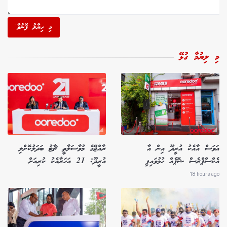
މި ހިޔާލު ފޮނުވާ'
މި ލިޔުމާ ގުޅޭ
އަވަސް އާއެކު އުރީދޫ އިން އާ
ރާއްޖޭގެ މުވާސަލާތީ ޗާޓު ބަދަލުކޮށްލި
އެކްސްޕްރެސް ޝޮޕެއް ހުޅުވައިފި
އުރީދޫ: 21 އަހަރާއެކު ކުރިއަށް
18 hours ago