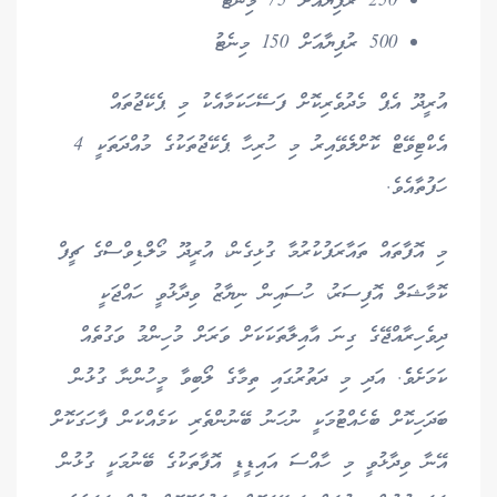
250 ރުފިޔާއަށް 75 މިނެޓު
500 ރުފިޔާއަށް 150 މިނެޓު
އުރީދޫ އެޕް މެދުވެރިކޮށް ފަސޭހަކަމާއެކު މި ޕެކޭޖުތައް
އެކްޓިވޭޓް ކޮށްލެވޭއިރު މި ހުރިހާ ޕެކޭޖުތަކުގެ މުއްދަތަކީ 4
ހަފުތާއެވެ.
މި އޮފާތައް ތައާރަފުކުރުމާ ގުޅިގެން، އުރީދޫ މޯލްޑިވްސްގެ ޗީފް
ކޮމާޝަލް އޮފިސަރު، ހުސައިން ނިޔާޒު ވިދާޅުވީ ހައްޖަކީ
ދިވެހިރާއްޖޭގެ ގިނަ އާއިލާތަކަކަށް ވަރަށް މުހިންމު ވަގުތެއް
ކަމަށެވެެ. އަދި މި ދަތުރުގައި ތިމާގެ ލޯބިވާ މީހުންނާ ގުޅުން
ބަދަހިކޮށް ބެހެއްޓުމަކީ ނުހަނު ބޭނުންތެރި ކަމެއްކަން ފާހަގަކޮށް
އޭނާ ވިދާޅުވީ މި ހާއްސަ އައިޑީޑީ އޮފާތަކުގެ ބޭނުމަކީ ގުޅުން