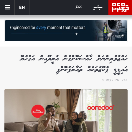
ސިޔާސީ
ހަބަރު
EN
ހައްޖުވެރިންނަށް ހާއްސަކޮށްގެން އުރީދޫއިން އަގުހެޔޮ
އައިޑީޑީ ޕެކޭޖުތަކެއް ތައާރަފުކޮށްފި
23 May 2026, 12:44