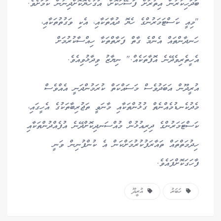
ބަދަހިކުރުން އިތުރަށް ފަސޭހަކޮށް، އަގުހެޔޮކޮށްދިނުން ކަމަށެވެ.
"މިއީ ކަސްޓަމަރުންގެ ހެޔޮ ދުއާތަކާއި، އެކި ވަގުތުތަކާއި،
ހަނދާންތައް އެންމެ ގާތް ފަރާތްތަކާ ހިއްސާކުރުމަށް
އެހީތެރިވެދޭނެ އޮފާތަކެއް." ނިޔާޒު ވިދާޅުވިއެވެ.
އުރީދޫން އަބަދުވެސް މަސައްކަތް ކުރަމުންދަނީ އެއްވެސް
މެދުކެނޑުމެއްނެތް ގުޅުންތަކާއި މާނަވީ ތަޖުރިބާތަކުގެ އެހީގައި،
ކަސްޓަމަރުންގެ ދިރިއުޅުން މުއްސަނދިކޮށްދޭނެ އުފެއްދުންތަކާއި
ހިދުމަތްތައް ތައާރަފުކުރުމަށްކަން އެ ކުންފުނިން ވަނީ
ފާހަގަކޮށްފައެވެ.
ހަބަރު
އުރީދޫ