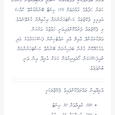
އަލަށް ތައާރަފުކުރި އޮފާތަކާއެކު، ސައުދީ އަރަބިއްޔާއަށް ގުޅުމަށް
ހަތަރު ހަފުތާގެ މުއްދަތަށް 150 މިނެޓް ބޭނުންކުރެވޭ ހާއްސަ
އައިޑީޑީ ޕެކޭޖުތައް ކަސްޓަމަރުންނަށް އިހުތިޔާރު ކުރެވޭނެއެވެ.
މި ޕެކޭޖުތައް ފަރުމާކޮށްފައިވަނީ ހައްޖުގެ އަޅުކަން
އަދާކުރަމުންދާ އާއިލާ އާއި ރައްޓެހިންނާ ފަސޭހަކަމާއެކު އަދި
އަގުހެޔޮކޮށް ގުޅުން ބަދަހިކުރަން ބޭނުންވާ ކަސްޓަމަރުންނަށް
ލުއިފަސޭހަކަން ހޯދައިދިނުމަށް ކަމަށް އުރީދޫ އިން ވަނީ
ބުނެފައެވެ.
އުރީދޫއިން ތައާރަފުކޮށްފައިވާ ޕެކޭޖްތަކަކީ
100 ރުފިޔާއަށް 30 މިނެޓު