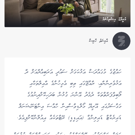
އުރީދޫގެ އިޝްތިހާރެއް
އާމިނަތު ހާލިސާ
ހައްޖުގެ މުގައްދަސް އަޅުކަމަށް ސައުދީ އަރަބިއްޔާއަށް ދާ
އަޅުވެރިންނާއި، ރާއްޖޭގައި ތިބި އެމީހުންގެ އާއިލާތަކާއި
ލޯބިވާފަރާތްތަކާ ދެމެދު އޮންނަ ގުޅުން ބަދަހިކޮށްދިނުމުގެ
މަގްސަދުގައި އޫރީދޫ މޯލްޑިވްސްއިން ހާއްސަ އިންޓަނޭޝަނަލް
ޑައިރެކްޓް ޑައިލިންގް (އައިޑީޑީ) ރޭޓްތަކެއް އިއުލާންކޮށްފިއެވެ.