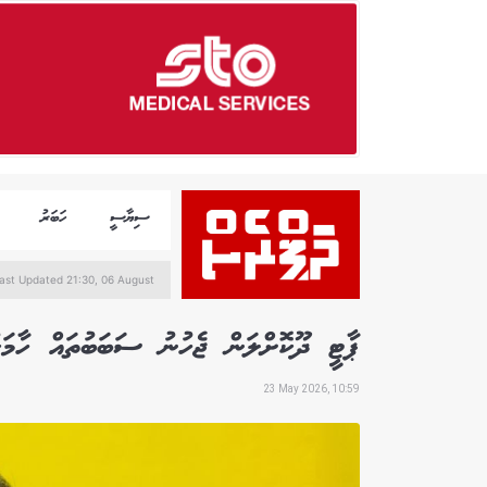
ސިޔާސީ
ހަބަރު
ast Updated 21:30, 06 August
ޕާޓީ ދޫކޮށްލަން ޖެހުނު ސަބަބުތައް ހާމަކު
23 May 2026, 10:59