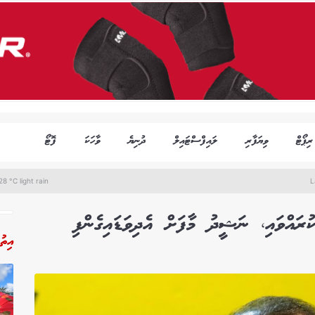
ރިޕޯޓް
ވިޔަފާރި
ލައިފްސްޓައިލް
ދުނިޔެ
ވާހަކަ
ފޮޓޯ
8 °C light rain
L
ރައްވައި، ނަޝީދު މާފަށް އެދިވަޑައިގެންފި
އިތު