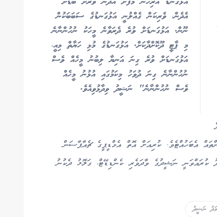
އަޅުގަނޑު އަރިހުން މާފަށް އެދެން ވަރަށް ބޮޑަށް
އެދެން، ވެރިކަން ގެއްލުނީ އަޅުގަނޑުގެ ސަބަބަކުން
ނޫން. އަޅުގަނޑަށް ވުރެ ދެރަވާނެ މީހަކު ނުހުންނާނެ
މި ޕާޓީ ދޫކޮށްދާކަށް. އަޅުގަނޑުގެ މުޅި ހަޔާތް މިއީ،
އަޅުގަނޑަށް ވުރެ ގިނަ އަނިޔާ ލިބުނު މީހެއް ވެސް
ނުހުންނާނެ ގިނަ ދުވަހު މިކަމުގައި އުޅުނު މީހެއް
ވެސް ނުހުންނާނެ" ނަޝީދު ވިދާޅުވިއެވެ.
ތައް އެބަހުއްޓެވެ. ކުރިއަށް އޮތް އެމްޑީޕީގެ ޗެއާޕާސަން
ު ކުރައްވަނީ ނަޝީދުގެ ވާދަވެރި ކެންޑިޑޭޓް، ގަލޮޅު ދެކުނު
ަދު ނަޝީދު