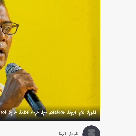
އެމްޑީޕީގެ ގައުމީ މަޖިލީހުގެ ބައްދަލުވުމުގައި ކުރީގެ ރައީސް މުހައްމަދު ނަޝީދު ވާހަ
އާމިނަތު ހާލިސާ