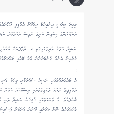
މިދިޔަ ރިޔާސީ އިންތިހާބާ ދިމާކޮށް އެމްޑީޕީ ދޫކުރައްވ
މެންބަރުންގެ ކިބައިން ކުރީގެ ރައީސް މުހައްމަދު ނަޝީދ
ނަޝީދު މާފަށް އެދިވަޑައިގަތީ ރ. ދުވާފަރަށް ކުރެއްވި 
ތެރެއިން އާންމު މެންބަރުންނާ އެކު ބޭއްވި ބައްދަލުވުމެއ
އެމްޑީޕީއާ ދުރަށް ވަޑައިގަތުމަކީ މިސްޓޭކެއް ކަމަށް ބު
ބުނެފައެވެ. އެ ވާހަކަތަކާއި ގުޅިގެން ނަޝީދު ވަނީ އެ
ވާހަކަތަކެއް ނޫން ކަމަށާއި ކޮނުނު ވަރަކަށް ފަސްގިނަ 