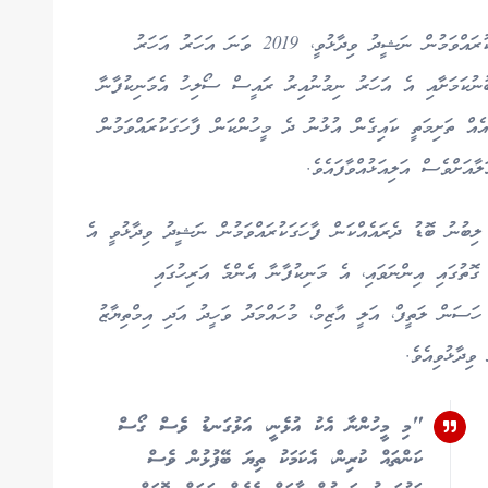
މާފަށް އެދުމާއި ޕާޓީ ދޫކޮށްލަން ޖެހުނު ސަބަބު ހާމަކުރައްވަމުން ނަޝީދު ވިދާޅުވީ، 2019 ވަނަ އަހަރު އަހަރު
ާބުގައި އެމްޑީޕީއަށް 65 ގޮނޑި ލިބުނުކަމަށާއި އެ އަހަރު ނިމުނުއިރު ރައީސް ސޯލިހު އެމަނިކުފާނާ
ެއް ތަށިމަތީ ކައިގެން އުޅުނު ދެ މީހުންކަން ފާހަގަކުރައްވަމުން
އަށްވެސް އަލިއަޅުއްވާފައެވެ.
ލިބުނު ބޮޑު ދެރައެއްކަން ފާހަގަކުރައްވަމުން ނަޝީދު ވިދާޅުވީ އެ
ގޮތުގައި އިންނަވައި، އެ މަނިކުފާނާ އެންމެ އަރިހުގައި
ަސަން ލަތީފް، އަލީ އާޒިމް، މުހައްމަދު ވަހީދު އަދި އިމްތިޔާޒު
ވިދާޅުވިއެވެ.
"މި މީހުންނާ އެކު އުޅެނީ، އަޅުގަނޑު ވެސް ގޯސް
ކަންތައް ކުރިން، އެކަމަކު ތިޔަ ބޭފުޅުން ވެސް