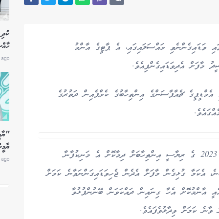
ކުދި 
ހާއް
ައި ވަޑައިގެންނެވި މައްސަލައިގައި، އެ ޕާޓީގެ އާންމު
 ago
ު މާފަށް އެދިވަޑައިގެންފިއެވެ.
އެމްޑީޕީގެ ޗެއާޕާސަންގެ އިންތިހާބުގެ ކެމްޕެއިން ދަތުރުގެ
ްގައެވެ.
"ޔާމީ
ޔާމީނ
އެ ބައްދަލުވުމުގައި ނަޝީދާ ސުވާލުކުރި މީހަކު ވަނީ 2023 ގެ ރިޔާސީ އިންތިހާބަށް ދިމާކޮށް އެ މަނިކުފާނާ
 ago
ނެ، އެކަމާ ގުޅިގެން މާފަށް އެދެން ޖެހިވަޑައިގަންނަވާނެ ކަމަށް
އީ އާންމުކޮށް އެހާ ގިނައިން ދައްކަވަން ބޭނުންފުޅުވާ
ވާނެ ކަމަށް ވިދާޅުވެފައެވެ.