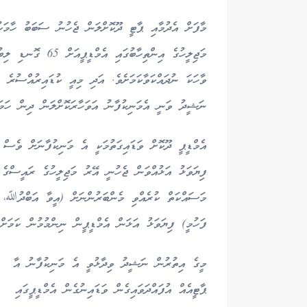
މަޖިލީހުގެ އިންތިހ
ވާހަކަ ނުދައްކަވާކަމަށެވެ. އަދި މިއީ ކުޑައިރުއްސުރެ އ
ނަޝީދު ވަނީ އެމަނިކުފާނު އަވަހާރަކޮށްލަން ދިން ހަމަލާ
އެމްޑީޕީ ދޫކޮށް ވަޑައިގަތުމަކީ އެ މަނިކުފާނަށް ވެސް 
ފިޔަވަޅު އަޅުއްވަން ޖެހުނީ އޭރު މަޖިލީހުގެ ރައީސްގެ 
މަސައްކަތް ކުރެއްވި މެންބަރުންނަށް (އީވާ އަބްދުﷲ، ހ
ފަހުމީ) ފިޔަވަޅު އަޅަން އެމްޑީޕީން ނިންމުމުން ކަމަށް 
މީގެ އިތުރުން ނަޝީދު ވިދާޅުވީ އެ މަނިކުފާނު އާ
ޕާޓީއެއް އުފައްދަވައިގެން ވަޑައިނުގެން އެމްޑީޕީގައި