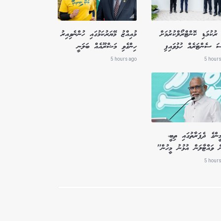
ރުކުމަޑި ކޮންޓްރޯލްކުރުމަށް
މުއިއްޒު މޭޔަރުކަމުގައި ހުންނެވިއިރު
ސަ ސެންޓަރެއް ހުޅުވައިފި
ހިންގެވި މަޝްރޫއެއް ބަލަނީ
5 hours ago
5 hours
ންގެ ދެފަރާތުގައި ތިބީ،
ް ވައްޓާލަން އުޅުނު މީހުން"
5 hours