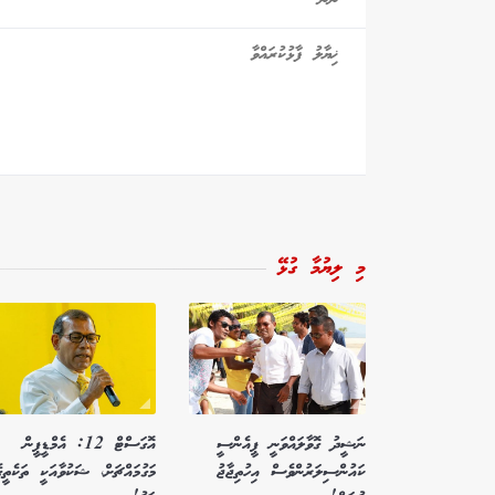
މި ލިޔުމާ ގުޅޭ
ނަޝީދު ގޮވާލައްވަނީ ޕީއެންސީ
އޮގަސްޓް 12: އެމްޑީޕީން
ކައުންސިލަރުންވެސް އިހުތިޖާޖު
މަގުމައްޗަށް، ޝަކުވާއަކީ ތަކެތީގ