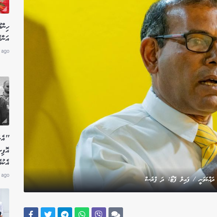
ހިން
އަންހ
 ago
"އެން
އޮފި
އެކު
 ago
ކަ ދައްކަވަނީ / ފައިލް ފޮޓޯ: ދަ ޕްރެސް