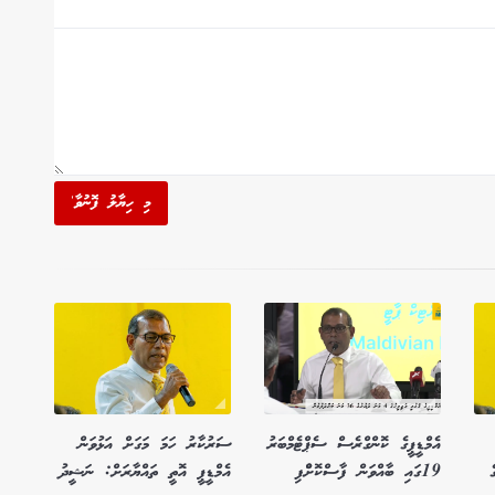
މި ހިޔާލު ފޮނުވާ'
އެމްޑީޕީގެ ކޮންގްރެސް ސެޕްޓެމްބަރު
ސަރުކާރު ހަމަ މަގަށް އަޅުވަން
ެ
19ގައި ބާއްވަން ފާސްކޮށްްފި
އެމްޑީޕީ އޮތީ ތައްޔާރަށް: ނަޝީދު