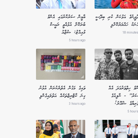
ދޫދީނުގެ އަޅުކަން ކުރި ބިދޭސީ
ޔާމީން ސަރުކާރުގައި އެންމެ
ެނަކު ހައްޔަރުކޮށްފި
ބުރަކޮށް އުޅުއްވީ ރައީސް
މުއިއްޒު: ޝުޖާއު
18 minutes
5 hours ago
މެ ހިތްވަރުގަދަ އެއް
ވައިގެ މަގުން އެތެރެކުރަން އުޅުނު
ސަރު" - ނާފިއުގެ
ގިނަ ކާޓްރިޖްތަކެއް އަތުލައިގެންފި
ވެރިޔާގެ ޝުއޫރު!
3 hours ago
5 hours