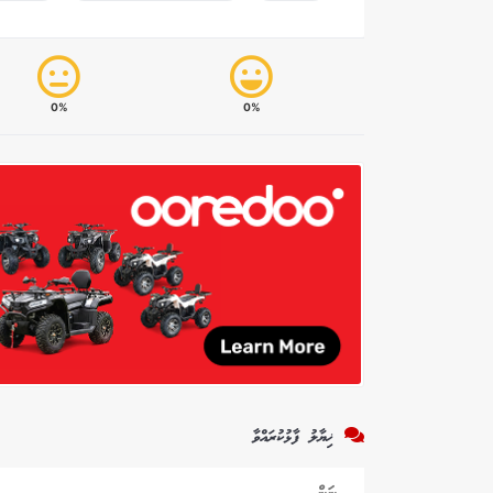
0%
0%
ޚިޔާލު ފާޅުކުރައްވާ