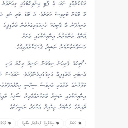
މަޑުކުރެއްވި ނަމަ، އެ ޕާޓީ އިންތިހާބުގައި މިއަށްވުރެ
މާ ބޮޑަށް ބަލިވީސް ކަމަށެވެ. އެ ބޮޑު ބަލި ނުވީ އެ
މަނިިކުފާނު އާ ޕާޓީއަކާ ގުޅިވަޑައިގަތުމުން އެމްޑީޕީގެ
އާންމު މެންބަރުން އިންތިހާބުގައި ވަރަށް
މަސައްކަތުންކަން ނަޝީދު ފާހަގަކުރެއްވިއެވެ.
ސޯލިހުގެ ވެރިކަން ނިމުމުން ނަޝީދު މިހާރު ވަނީ
އެނބުރި އެމްޑީޕީއާ ގުޅިވަޑައިގެންފައެވެ. ނަމަވެސް، ދެ
ބޭފުޅުންގެ މެދުގައި އަދިވެސް ސިޔާސީ ހިޔާލުތަފާތުވުން
އިންތިހާބުގައި ނަޝީދު ވާދަކުރައްވާއިރު، ސޯލިހު ތާއީދ
ދާއިރާގެ މެންބަރު މީކާއިލް އަހުމަދު ނަސީމަށެވެ.
ހަބަރު
އިބްރާހިމް މުހައްމަދު ސޯލިހް
މުހައްމ