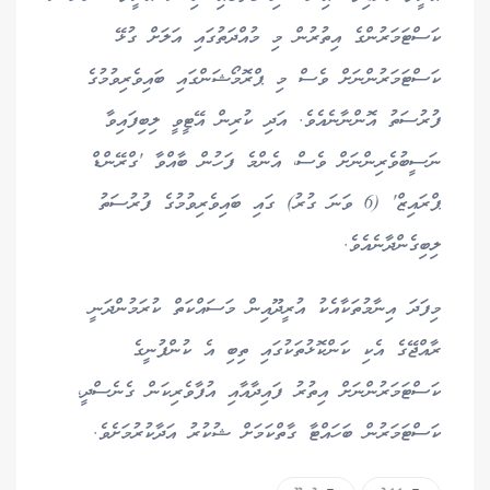
ކަސްޓަމަރުންގެ އިތުރުން މި މުއްދަތުގައި އަލަށް ގުޅޭ
ކަސްޓަމަރުންނަށް ވެސް މި ޕްރޮމޯޝަންގައި ބައިވެރިވުމުގެ
ފުރުސަތު އޮންނާނެއެވެ. އަދި ކުރިން އޭޓީވީ ލިބިފައިވާ
ނަސީބުވެރިންނަށް ވެސް، އެންމެ ފަހުން ބާއްވާ 'ގްރޭންޑް
ޕްރައިޒް' (6 ވަނަ ގުރު) ގައި ބައިވެރިވުމުގެ ފުރުސަތު
ލިބިގެންދާނެއެވެ.
މިފަދަ އިނާމުތަކާއެކު އުރީދޫއިން މަސައްކަތް ކުރަމުންދަނީ
ރާއްޖޭގެ އެކި ކަންކޮޅުތަކުގައި ތިބި އެ ކުންފުނީގެ
ކަސްޓަމަރުންނަށް އިތުރު ފައިދާއާއި އުފާވެރިކަން ގެނެސްދީ،
ކަސްޓަމަރުން ބަހައްޓާ ގާތްކަމަށް ޝުކުރު އަދާކުރުމަށެވެ.