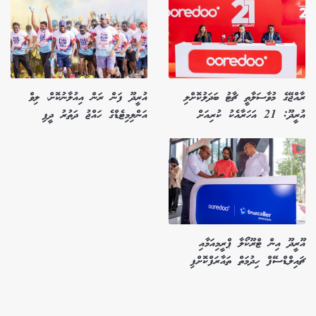
ރާއްޖޭގެ މުވާސަލާތީ ޗާޓު ބަދަލުކޮށްލި
އުރީދޫ ފަން ރަން އިއުލާނުކޮށް، ލިވް
އުރީދޫ: 21 އަހަރާއެކު ކުރިއަށް
އަންލިމިޓެޑްގެ ހައްޖު ދަތުރު ދީފި
އޫރީދޫ އިން ޓްރޫކޯލާ ޕްރީމިއަމާއި
ޗައިލްޑްސޭފް ހިދުމަތް ތައާރަފްކޮށްފި