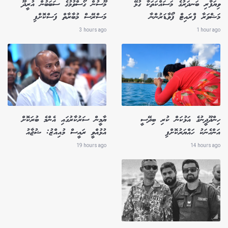
ވިޔަފާރި ބަނދަރުގެ މަސައްކަތަކާ ގުޅޭ
މޫސުން ގޯސްވުމުގެ ސަބަބުން އުރީދޫ
މަޝްވަރާ ފްރައިޓް ފޯވާޑަރުންނާ
މަސްރޭސް މުބާރާތް ފަސްކޮށްފި
3 hours ago
1 hour ago
ހިންދޫދީނުގެ އަޅުކަން ކުރި ބިދޭސީ
ޔާމީން ސަރުކާރުގައި އެންމެ ބުރަކޮށް
އަންހެނަކު ހައްޔަރުކޮށްފި
އުޅުއްވީ ރައީސް މުއިއްޒު: ޝުޖާއު
19 hours ago
14 hours ago