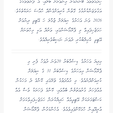
ހިދުމަތްތައް ބޭނުންކުރާ މިންވަރަށް ބަލައި، އެ ފަރާތްތަކުގެ
އަގުވަޒަންކުރުމުގެ ގޮތުން ކުރިއަށްގެންދާ ހާއްސަ ހަރަކާތެކެވެ.
2026 ވަނަ އަހަރުގެ ނިޔަލަށް ޖުމްލަ ހަ އޭޓީވީ ދިނުމަށް
ހަމަޖެހިފައިވާ މި ޕްރޮމޯޝަންގައި، ވަރުދާ އަކީ މިހާތަނަށް
އޭޓީވީ ކާމިޔާބުކުރި ދެވަނަ ނަސީބުވެރިޔާއެވެ.
މިދިޔަ އަހަރުގެ ޑިސެމްބަރު 20ވަނަ ދުވަހު ފެށި މި
ޕްރޮމޯޝަން މިއަހަރުގެ ޑިސެމްބަރު 31 ގެ ނިޔަލަށް
ކުރިއަށްދާނެއެވެ. މި މުއްދަތުގެ ތެރޭގައި ކޮންމެ ދެ މަހަކުން
އެއްފަހަރު ގުރުއަތުލުން ބާއްވައި، ކޮންމެ ފަހަރަކު ވެސް އެއް
ކަސްޓަމަރަކަށް އޭޓީވީއެއް ހަދިޔާކުރަން ހަމަޖެހިފައިވާކަމަށް
އުރީދޫއިން ހާމަކޮށްފައިވެއެވެ. އެހެންކަމުން، ޕްރޮމޯޝަން