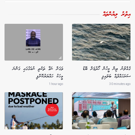
އިތުރު ލިޔުންތައް
ގެއްލުނު ތިން މީހުން ހޯދުމަށް ބޮޑު
ވަގަށް ނަގާ ތަކެތި ނުއަގުގައި ގަންނަ
ސަރަހައްދެއް ބަލައިފި
މީހަކު ހައްޔަރުކޮށްފި
1 hour ago
30 minutes ago