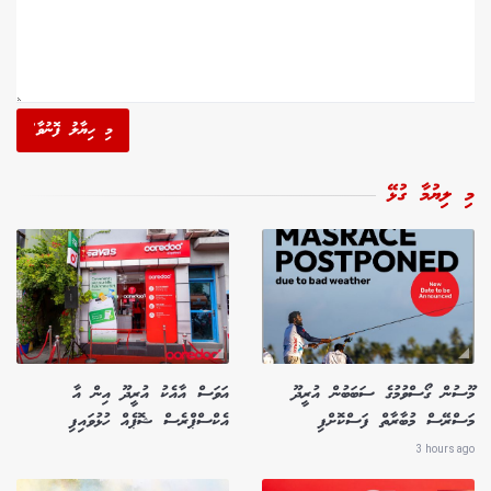
މި ހިޔާލު ފޮނުވާ'
މި ލިޔުމާ ގުޅޭ
މޫސުން ގޯސްވުމުގެ ސަބަބުން އުރީދޫ
އަވަސް އާއެކު އުރީދޫ އިން އާ
މަސްރޭސް މުބާރާތް ފަސްކޮށްފި
އެކްސްޕްރެސް ޝޮޕެއް ހުޅުވައިފި
3 hours ago