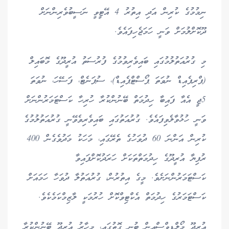
ނިމުމުގެ ކުރިން އަދި އިތުރު 4 އޭޓީވީ ނަސީބުވެރިންނަށް
ދޫކޮށްލުމަށް ވަނީ ހަމަޖެހިފައެވެ.
މި ގުރުއަތުލުމުގައި ބައިވެރިވުމުގެ ފުރުސަތު އުރީދޫގެ މޮބައިލް
(ޕްރިޕެއިޑް ނުވަތަ ޕޯސްޓްޕެއިޑް)، ސުޕަނެޓް، ފަސޭހަ، ނުވަތަ
5ޖީ އެއާ ފައިބާ ހިދުމަތް ބޭނުންކުރާ ހުރިހާ ކަސްޓަމަރުންނަށް
ވަނީ ހުޅުވާލެވިފައެވެ. ގުރުއަތުގައި ބައިވެރިވެވޭނީ ގުރުއަތުލުމުގެ
ކުރިން އަންނަ 60 ދުވަހުގެ ތެރޭގައި، މަހަކު މަދުވެގެން 400
ރުފިޔާ އުރީދޫގެ ހިދުމަތްތަކަށް ހަރަދުކޮށްފައިވާ
ކަސްޓަމަރުންނަށެވެ. މީގެ އިތުރުން، ގުރުއަތުލާ ދުވަހާ ހަމައަށް
ކަސްޓަމަރުގެ ހިދުމަތް އެކްޓިވްކޮށް ހުރުމަކީ ލާޒިމްކަމެކެވެ.
އުރީދޫ މޯލްޑިވްސްއިން ބުނި ގޮތުގައި، މިހާރު އުރީދޫ ބޭނުންކުރާ