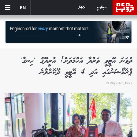
ސިޔާސީ
ހަބަރު
EN
ދެވަނަ އޭޓީވީ ވަރުދާ އަހްމަދަށް! އުރީދޫގެ 'ހިނގާ'
ޕްރޮމޯޝަނުގައި އަދި 4 އޭޓީވީ ދޫކޮށްލާނެ
18 May 2026, 15:27