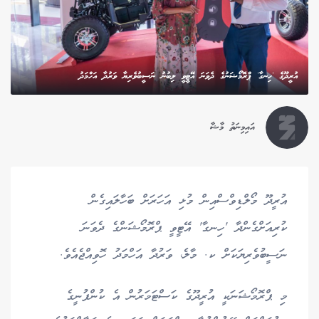
އުރީދޫގެ 'ހިނގާ' ޕްރޮމޯޝަނުގެ ދެވަނަ އޭޓީވީ ލިބުނު ނަސީބުވެރިޔާ ވަރުދާ އަހްމަދު
އައިމިނަތު މާޝާ
އުރީދޫ މޯލްޑިވްސްއިން މުޅި އަހަރަށް ބަހާލައިގެން
ކުރިއަށްގެންދާ 'ހިނގާ' އޭޓީވީ ޕްރޮމޯޝަންގެ ދެވަނަ
ނަސީބުވެރިޔަކަށް ކ. މާލެ، ވަރުދާ އަހްމަދު ހޮވިއްޖެއެވެ.
މި ޕްރޮމޯޝަނަކީ އުރީދޫގެ ކަސްޓަމަރުން އެ ކުންފުނީގެ