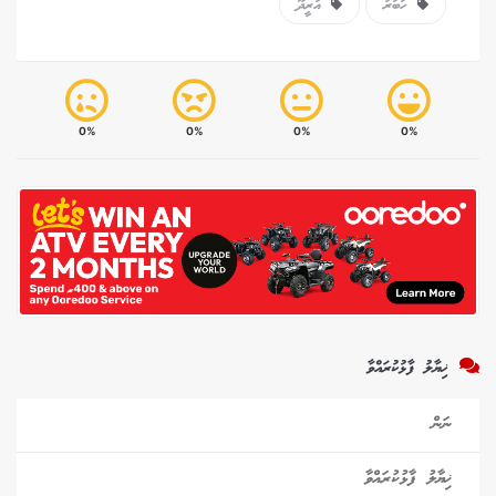
ހަބަރު
އުރީދޫ
0%
0%
0%
0%
ޚިޔާލު ފާޅުކުރައްވާ