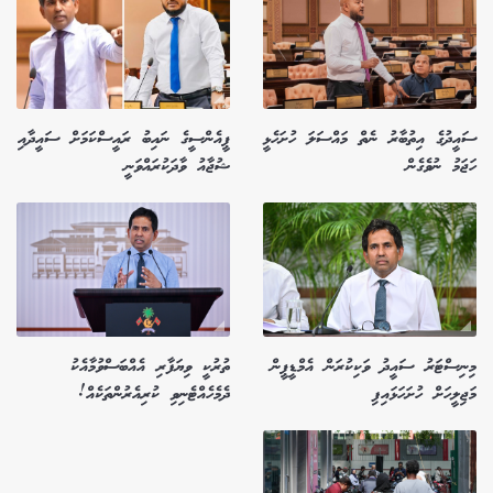
ސައީދުގެ އިތުބާރު ނެތް މައްސަލަ ހުށަހެޅީ
ޕީއެންސީގެ ނައިބު ރައީސްކަމަށް ސައީދާއި
ހަޖަމު ނުވެގެން
ޝުޖާއު ވާދަކުރައްވަނީ
މިނިސްޓަރު ސައީދު ވަކިކުރަން އެމްޑީޕީން
ތުރުކީ ވިޔަފާރި އެއްބަސްވުމާއެކު
މަޖިލީހަށް ހުށަހަޅައިފި
ދެމެހެއްޓެނިވި ކުރިއެރުންތަކެއް!