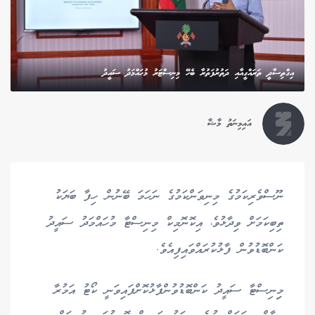
އިގްތިސާދީ ތަރައްގީއާއި ދަތުރުފަތުރާ ބެހޭ މިނިސްޓަރު މުހައްމަދު ސައީދު
އައިމިނަތު މާޝާ
ނޫސްވެރިކަމުގެ މިނިވަންކަމުގެ ނަހަމަ ބޭނުން ހިފާ ބަޔަކު
ތިބިކަމަށް ވިދާޅުވެ، އިކޮނޮމިކް މިނިސްޓާ މުހައްމަދު ސައީދު
ކަންބޮޑުވުން ފާޅުކުރައްވައިފިއެވެ.
މިިނިސްޓާ ސައީދު ކަންބޮޑުވުންފާޅުކޮށްފައިވަނީ ކޯޓު އަމުރާ