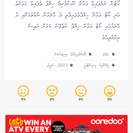
ކޯޓުން ނެރެފައިވާ އަމުރާ ނޫސްވެރިޔާ ހިލާފު ވެފައިވާ ކަމަށެވެ.
އަދި ކޯޓު އަމުރާ ހިލާފްވެފައިވާތީ އެ މާލަމުން ނުކުތުމަށާއި އެ
މާލަމުގައި ކޯޓު އަމުރާ ހިލާފަު ނުވެވޭނެ ކަމަށް ރައީސް
ވިދާޅުވިއެވެ.
ހަބަރު
ނޫސްވެރިކަމުގެ މިނިވަންކަން
އިކޮނޮމިކް މިނިސްޓްރީ
މުހައްމަދު ސައީދު
0%
0%
0%
0%