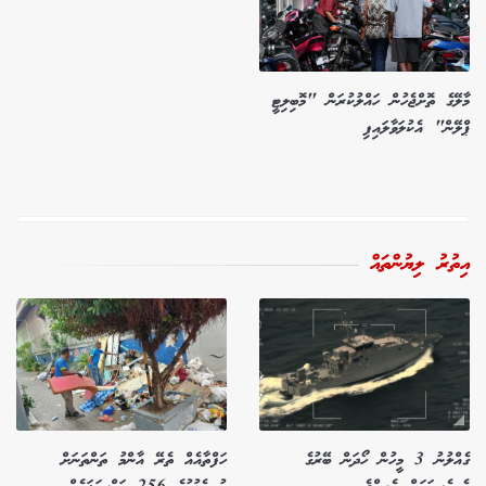
މާލޭގެ ތޮށްޖެހުން ހައްލުކުރަން "މޮބިލިޓީ
ޕްލޭން" އެކުލަވާލައިފި
އިތުރު ލިޔުންތައް
ގެއްލުނު 3 މީހުން ހޯދަން ބޭރުގެ
ހަފްތާއެއް ތެރޭ އާންމު ތަންތަނަށް