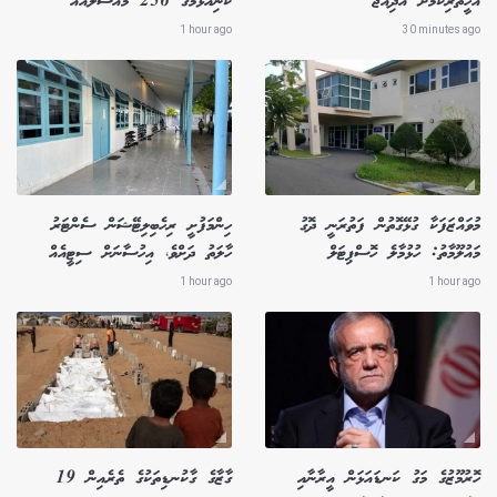
އެހީތެރިކަމަށް އެދިއްޖެ
ކުނިއެޅުމުގެ 256 މައްސަލައެއް
1 hour ago
30 minutes ago
މުވައްޒަފަކާ ގުޅޭގޮތުން ފަތުރަނީ ދޮގު
ހިންމަފުށީ ރިހެބިލިޓޭޝަން ސެންޓަރު
މައުލޫމާތު: ހުޅުމާލެ ހޮސްޕިޓަލް
ހާލަތު ދަށްވެ، އިހުސާނަށް ސިޓީއެއް
1 hour ago
1 hour ago
ހޮރުމޫޒުގެ މަގު ކަނޑައަޅަން އީރާނާއި
ގާޒާގެ ގާކުނޑިތަކުގެ ތެރެއިން 19