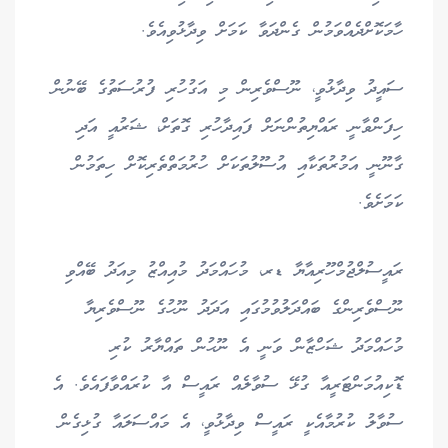
ހާމަކޮށްދެއްވަމުން ގެންދަވާ ކަމަށް ވިދާޅުވިއެވެ.
ސައީދު ވިދާޅުވީ، ނޫސްވެރިން މި އަގުހުރި ފުރުސަތުގެ ބޭނުން
ހިފަންވާނީ ރައްޔިތުންނަށް ފައިދާހުރި ގޮތަށް، ޝަރުއީ އަދި
ގާނޫނީ އަމުރުތަކާއި އުސޫލުތަކަށް ހުރުމަތްތެރިކޮށް ހިތަމުން
ކަމަށެވެ.
ރައީސުލްޖުމްހޫރިއާޔާ ޑރ، މުހައްމަދު މުއިއްޒު މިއަދު ބޭއްވި
ނޫސްވެރިންގެ ބައްދަލުވުމުގައި އަދަދު ނޫހުގެ ނޫސްވެރިޔާ
މުހައްމަދު ޝަހްޒާން ވަނީ އެ ނޫޙުން ތައްޔާރު ކުރި
ޑޮކިއުމަންޓަރީއާ ގުޅޭ ސުވާލެއް ރައީސް އާ ކުރައްވާފައެވެ. އެ
ސުވާލު ކުރުމާއެކީ ރައީސް ވިދާޅުވީ، އެ މައްސަލައާ ގުޅިގެން