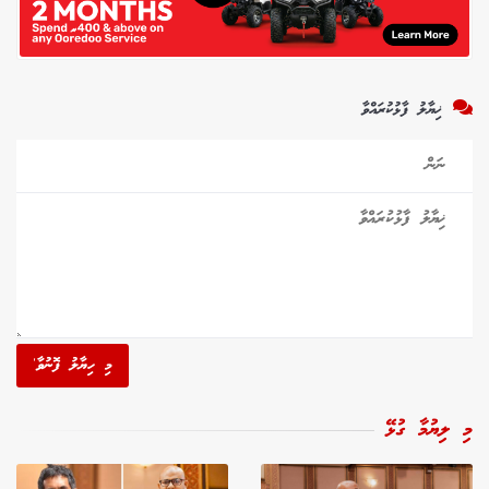
ޚިޔާލު ފާޅުކުރައްވާ
މި ހިޔާލު ފޮނުވާ'
މި ލިޔުމާ ގުޅޭ