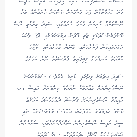
އުސޫލުން ނޫސްވެރިކަމުގެ މައިކު ހިފައިގެން ރައީސް އޮފީސް
ތެރޭ ހަޅުތާލުކުރާ ފަދަ ގޮތްގޮތަށް ކަންކަން ކުރަމުންދާ މަދު
ނޫސްތަކެއް ހުރިކަން ފާހަގަ ކުރައްވައި، ސައީދު ވިދާޅުވީ ނޫސް
ކޮންފަރެންސްތަކަކީ ޒާތީ ގޮތުން ދިމާކުރުމަށާއި، ދޮގު ވާހަކަ
ހަދަހަދައިގެން ފެތުރުމަށާއި، ގާނޫނު މުގުރުމަށާއި، ކޯޓުގެ
ހުރުމަތް ކެނޑުމަށް ލިބިފައިވާ ފުރުސަތެއް ނޫން ކަމަށެވެ.
ސައީދު އިތުރަށް ވިދާޅުވީ، ކުރީގެ އެއްވެސް ސަރުކާރަކުން
ނޫސްވެރިންނަށް މައުލޫމާތު ނުދެއްވާ މިންވަރަށް ރައީސް ޑރ.
މުއިއްޒު ނޫސްވެރިންނަށް ފުރުސަތު ދެއްވަމުންދާ ކަމަށެވެ.
ކޮންމެ ހަފްތާއަކު އެއްފަހަރު، އެއްވެސް މޮޑަރޭޝަނެއް ނެތި،
ސީދާ ރައީސް ނޫސްވެރިންނާ ބައްދަލުކުރައްވައި، ސަރުކާރުން
ރައްޔިތުންނަށް ކޮށްދޭ ހިދުމަތްތަކާއި ސިޔާސަތުތައް