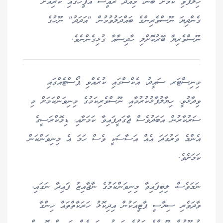
ހިލާފްވި ކަމަށް ބުނެ، މިއަދު ރައީސް އޮފީހުގައި ކުރިއަށް
ގެންދިޔަ ނޫސްވެރިންގެ ބައްދަލުވުމުން "އަދަދު" ނޫހުގެ
ނޫސްވެރިޔާ ބޭރުކޮށްލި ހާދިސާއާ ގުޅިގެންނެވެ.
މިނިސްޓަރ ސައީދު، އެކްސްގައި ކުރެއްވި ޕޯސްޓެއްގައި
ވިދާޅުވީ، ހިޔާލުފާޅުކުރުމާއި ނޫސްވެރިކަމުގެ މިނިވަންކަމަށް މި
ސަރުކާރުން އަބަދުވެސް ޖާގަދީފައިވާ ކަމަށާއި، ޑިމޮކްރަސީގެ
އެންމެ ވަރުގަދަ އެއް އަސާސަކީ ވެސް ހަމަ އެ މިނިވަންކަން
ކަމަށެވެ.
ނަމަވެސް، ލިބިފައިވާ މިނިވަންކަމުގެ ނާޖާއިޒު ފައިދާ ނަގައި،
ވާދަވެރި ސިޔާސީ ޕާޓީއަކުން އިދިކޮޅު ހަރަކާތްތައް ހިންގާ