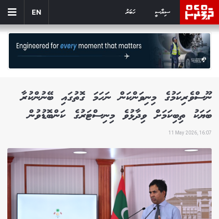
ސިޔާސީ
ހަބަރު
EN
ނޫސްވެރިކަމުގެ މިނިވަންކަން ނަހަމަ ގޮތުގައި ބޭނުންކުރާ
ބަޔަކު ތިބިކަމަށް ވިދާޅުވެ މިނިސްޓަރުގެ ކަންބޮޑުވުން
11 May 2026, 16:07