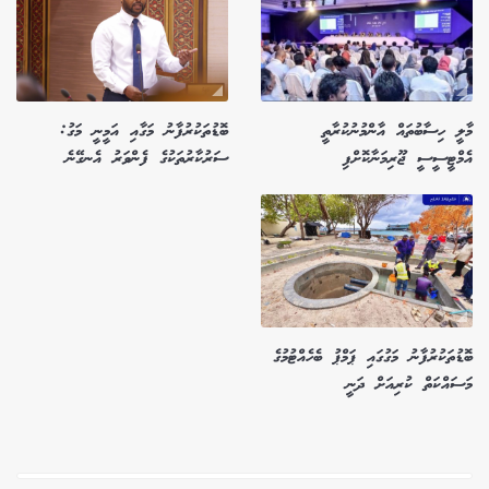
މާލީ ހިސާބުތައް އާންމުނުކުރާތީ
ބޮޑުތަކުރުފާނު މަގާއި އަމީނީ މަގު:
އެމްޓީސީސީ ޖޫރިމަނާކޮށްފި
ސަރުކާރުތަކުގެ ފެންވަރު އެނގޭނެ
ބޮޑުތަކުރުފާނު މަގުގައި ޕަމްޕު ބެހެއްޓުމުގެ
މަސައްކަތް ކުރިއަށް ދަނީ