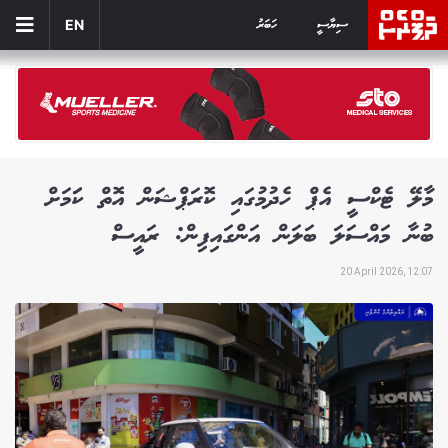
ސިޔާސީ
ހަބަރު
EN
މާލޭ ޓެކްސީ އެޕް ހެދުމުގައި ކޮރަޕްޝަން އޮތް ކަަމަށް
ބުނާ މައްސަލަ ބަލަން އަންގައިފިން: ރައީސް
20 April 2026, 12:07