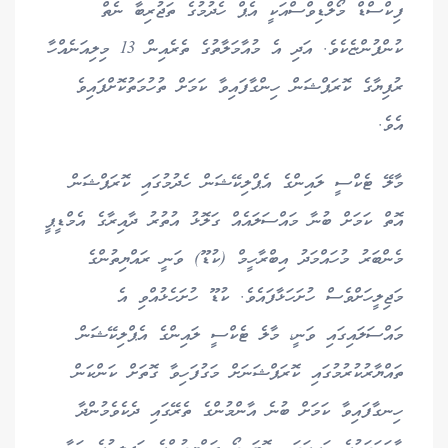
ފިކްސްޑް މޯލްޑިވްސްއަކީ އެޕް ހެދުމުގެ ތަޖުރިބާ ނެތް
ކުންފުންޏެކެވެ. އަދި އެ މުއާމަލާތުގެ ތެރެއިން 13 މިލިއަނެއްހާ
ރުފިޔާގެ ކޮރަޕްޝަން ހިންގާފައިވާ ކަމަށް ތުހުމަތުކޮށްފައިވެ
އެވެ.
މާލޭ ޓެކްސީ ލައިންގެ އެޕްލިކޭޝަން ހެދުމުގައި ކޮރަޕްޝަން
އޮތް ކަމަށް ބުނާ މައްސަލައެއް ގަލޮޅު އުތުރު ދާއިރާގެ އެމްޑީޕީ
މެންބަރު މުހައްމަދު އިބްރާހީމް (ކުޑޫ) ވަނީ ރައްޔިތުންގެ
މަޖިލީހަށްވެސް ހުށަހަޅާފައެވެ. ކުޑޫ ހުށަހެޅުއްވި އެ
މައްސަލައިގައި ވަނީ، މާލެ ޓެކްސީ ލައިންގެ އެޕްލިކޭޝަން
ތައްޔާރުކުރުމުގައި ކޮރަޕްޝަނަށް މަގުފަހިވާ ގޮތަށް ކަންކަން
ހިނގާފައިވާ ކަމަށް ބުނެ އާންމުންގެ ތެރޭގައި ދެކެވެމުންދާ