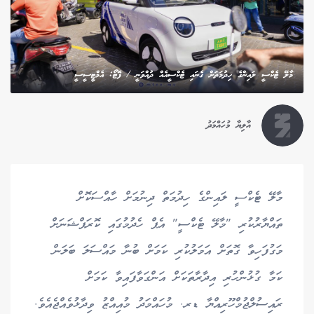
މާލޭ ޓެކްސީ ލައިންގެ ހިދުމަތަށް ގެނައި ޓެކްސީއެއް ދުއްވަނީ / ފޮޓޯ: އެމްޓީސީސީ
އާލިޔާ މުހައްމަދު
މާލޭ ޓެކްސީ ލައިންގެ ހިދުމަތް ދިނުމަށް ހާއްސަކޮށް
ތައްޔާރުކުރި "މާލޭ ޓެކްސީ" އެޕް ހެދުމުގައި ކޮރަޕްޝަނަށް
މަގުފަހިވާ ގޮތަށް އަމަލުކުރި ކަމަށް ބުނާ މައްސަލަ ބަލަން
ކަމާ ގުޅުންހުރި އިދާރާތަކަށް އަންގަވާފައިވާ ކަމަށް
ރައިސުލްޖުމްހޫރިއްޔާ ޑރ. މުހައްމަދު މުއިއްޒު ވިދާޅުވެއްޖެއެވެ.