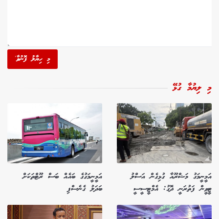
މި ހިޔާލު ފޮނުވާ'
މި ލިޔުމާ ގުޅޭ
އަމީނީމަގު މަޝްރޫއާ ގުޅިގެން އަސްލު
އަމީނީމަގުގެ ބައެއް ބަސް ރޫޓްތަކަށް
ޓީވީން ފަތުރަނީ ދޮގު: އެމްޓީސީސީ
ބަދަލު ގެނެސްފި