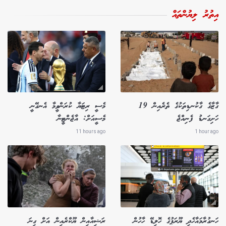
އިތުރު ލިޔުންތައް
ގާޒާގެ ގާކުނޑިތަކުގެ ތެރެއިން 19
މެސީ ރިޓަޔާ ކުރަންވީމާ އެނގޭނީ
ހަށިގަނޑު ފެނިއްޖެ
މެސީއަށް: އާޖެންޓީނާ
11 hours ago
1 hour ago
ހަނގުރާމައާހެދި ޔޫރަޕުގެ ހޮލިޑޭ ހާހުން
ރަޝިއާއިން ޔޫކްރެއިން އަށް ގިނަ