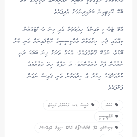
ވާހަކަތަކުގެ ހަގީގަތަކީ ކޮބައިތޯ ރައްޔިތުންގެ މަޖިލީހުގެ ކަމާ
ބެހޭ ކޮމިޓީއިން ބަލައިދިނުމަށް އެދިފައެވެ.
މާލޭ ޓެކްސީ ލައިންގެ ހިދުމަތަށް އެދި ގިނަ ކަސްޓަމަރުން
ކިއޫގައި ޖެހި، ހިދުމަތްދޭ އެމްޓީސީސީގެ ހޮޓްލައިނަށް ވަނީ ބާރު
ބޮޑުވެ، ނުގުޅޭ ގޮތްވެފައެވެ. އެކަމާ ވަރަށް ގިނަ ބަޔަކު ދަނީ
ނުރުހުން ފާޅު ކުރަމުންނެވެ. ދެ ހަފްތާ ހިލޭ ދަތުރުތައް
ކުރުމަށްފަހު މިހާރު އެ ހިދުމަތުން ވަނީ ފައިސާ ނަގަން
ފަށާފައެވެ.
ހަބަރު
ރައީސް ޑރ. މުހައްމަދު މުއިއްޒު
އެމްޓީސީސީ
މިނިސްޓްރީ އޮފް ޓްރާންސްޕޯޓް އެންޑް ސިވިލް އޭވިއޭޝަން