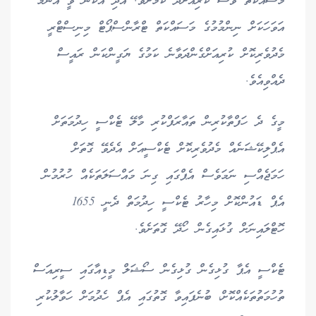
މަސައްކަތް ވެސް ކުރިއަށްދާ ކަމަށެވެ. އަދި އެކަން ވީ އެންމެ
އަވަހަކަށް ނިންމުމުގެ މަސައްކަތް ޓްރާންސްޕޯޓް މިނިސްޓްރީ
މެދުވެރިކޮށް ކުރިއަށްގެންދަވާނެ ކަމުގެ ޔަގީންކަން ރައީސް
ދެއްވިއެވެ.
މީގެ ދެ ހަފްތާކުރިން ތައާރަފްކުރި މާލޭ ޓެކްސީ ހިދުމަތަށް
އެޕްލިކޭޝަނެއް މެދުވެރިކޮށް ޓެކްސީއަށް އެދެވޭ ގޮތަށް
ހަމަޖެއްސި ނަމަވެސް އެޕްގައި ގިނަ މައްސަލަތަކެއް ހުރުމުން
އެޕް ޑައުންކޮށް މިހާރު ޓެކްސީ ހިދުމަތް ދެނީ 1655
ހޮޓްލައިނަށް ގުޅައިގެން ހޯދޭ ގޮތަށެވެ.
ޓެކްސީ އެޕާ ގުޅިގެން ގުޅިގެން ސޯޝަލް މީޑިއާގައި ސީރިއަސް
ތުހުމަތުތަކެއްކޮށް، ބުނެފައިވާ ގޮތުގައި އެޕް ހެދުމަށް ހަވާލުކުރި