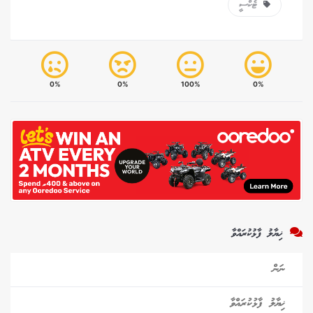
ޓެކްސީ
0%
0%
100%
0%
ޚިޔާލު ފާޅުކުރައްވާ