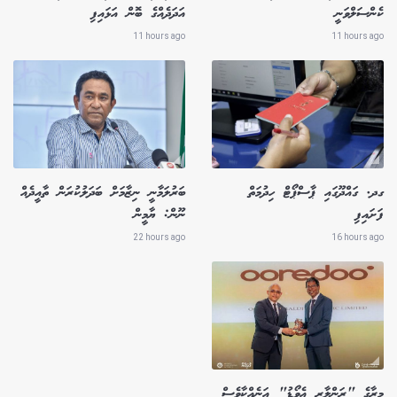
ކެންސަލްވަނީ
އަދަދެއްގެ ބޮން އަޅައިފި
11 hours ago
11 hours ago
ގދ. ގައްދޫގައި ޕާސްޕޯޓް ހިދުމަތް
ބަރުލަމާނީ ނިޒާމަށް ބަދަލުކުރަން ތާއީދެއް
ފަށައިފި
ނޫން: ޔާމީން
22 hours ago
16 hours ago
މީރާގެ "ރަންލާރި އެވޯޑު" އަނެއްކާވެސް