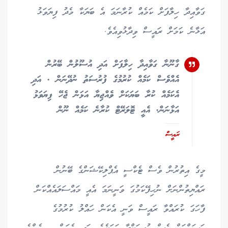
ގަވާއިދާ ހިލާފަށް ކަމެއް ކުރާނަމަ އެ ބަޔަކާ މެދު ފިޔަވަޅު
އަޅާނެ ކަމަށް ރައީސް ވިދާޅުވިއެވެ.
ގާނޫނާ ގަވާއިދާ ހިލާފަށް އަދި އުސޫލުން ބޭރުން
އެއްވެސް ކަމެއް ކުރުމުގެ ފުރުސަތު ނުދޭނަން . އަދި
އެކަމެއް ކުރާ ބަޔަކަށް ވެއްޖިޔާ އަޅަން ޖެހޭ ފިޔަވަޅު
އަޅާނަން. އެއީ ޓޮލަރޭޓް ކުރާނެ ކަމެއް ނޫން
ރައީސް
މީގެ އިތުރުން ވެސް ޓެކްސީ އެޕްލިކޭޝަންގެ ބޭނުން
ރައްޔިތުންނަށް ނުހިފޭކަމުގަ ވަނީނަމަ އެއީ މައްސަލައެއްކަން
ފާހަގަ ކުރައްވާ ރައީސް ވަނީ އެކަން ހައްލު ކުރުމުގެ