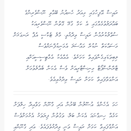
ރައީސް އޮފީހުގައި މިއަދު ހެނދުނު ބޭއްވި ނޫސްވެރިންގެ
ބައްދަލުވުމެއްގައި އެ ކަމާ ގުޅޭ ގޮތުން ނޫސްވެރިއަކު
ސުވާލުކުރުމުން ރައީސް ވިދާޅުވީ، މާލެ ޓެކްސީ އެޕް ރަނގަޅަށް
މަސައްކަތް ނުކުރާ މައްސަލަ އެމަނިކުފާނަށްވެސް
ލިބިވަޑައިގެންފައިވާ ކަމަށެވެ. އެއާއެކު އެމްޓީސީސީއަށާއި
ޓްރާންސްޕޯޓް މިނިސްޓްރީއަށް ވެސް އެކަން ބެއްލެވުމަށް
އަންގަވާފައިވާ ކަމަށް ރައީސް ވިދާޅުވިއެވެ.
ހަމަ އެހެންމެ އުސޫލުން ބޭރުން އަދި ގާނޫނާ ގަވާއިދާ ހިލާފަށް
ކަމެއް ހިނގާނަމަ އެކަން ބަލާ، ވަގުތުން ފިޔަވަޅު އެޅުމަށްވެސް
އަންގާފައިވާ ކަމަށް ރައީސް ވަނީ ވިދާޅުވެފައެވެ. އަދި ގާނޫނާއި