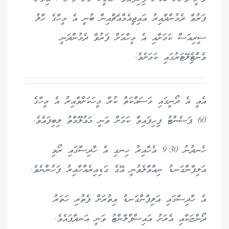
ފަރުވާ ދެމުންދާއިރު އައިޖީއެމްއެޗްއިން ބުނީ އެ މީހާގެ ހާލު
ސީރިއަސް ކަމަށާއި އެ މީހާއަށް ފަރުވާ ދެމުންދަނީ
ވެންޓެިލޭޓަރުގައި ކަމަށެވެ.
އެއީ އެ ދޯނީގައި މަސައްކަތް ކުރާ މީހަކަށްވާއިރު އެ މީހާގެ
60 ޕަސެންޓު ފިހިފައިވާ ކަމަށް ވަނީ މައުލޫމާތު ލިބިފައެވެ.
ހެނދުނު 9:30 އެހާއިރު ހިނގި އެ ހާދިސާގައި ރޯވި
އަލިފާންގަނޑު ނިއްވާލެވުނީ އޭގެ ގަޑިއިރެއްހާއިރު ފަހުންނެވެ.
އެ ހާދިސާގައި އަލިފާންގަނޑު އިތުރަށް ފެތުރި ހަތަރު
ދޯންޏަކާއި އެރަށު އައިސްޕްލާންޓު ވަނީ އަނދާފައެވެ.