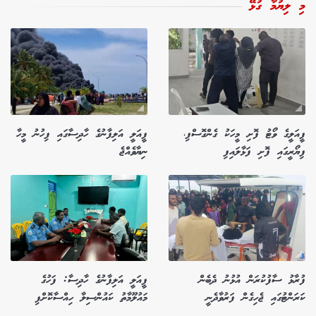
މި ލިޔުމާ ގުޅޭ
ފީއަލީގެ ވޯޓު ފޮށި މީހަކު ގެންގޮސްފި،
ފީއަލީ އަލިފާނުގެ ހާދިސާގައި ފިހުނު މީހާ
ފިޔޯރީގައި ފޮށި ފަޅާލައިފި
ނިޔާވެއްޖެ
ފުރާޅު ސާފުކުރަން އުޅުނު ދެބެން
ފީއަލީ އަލިފާނުގެ ހާދިސާ: ފަހުގެ
ކަރަންޓުގައި ޖެހިގެން ފަރުވާދެނީ
މައުލޫމާތު ކައުންސިލާ ހިއްސާކޮށްފި