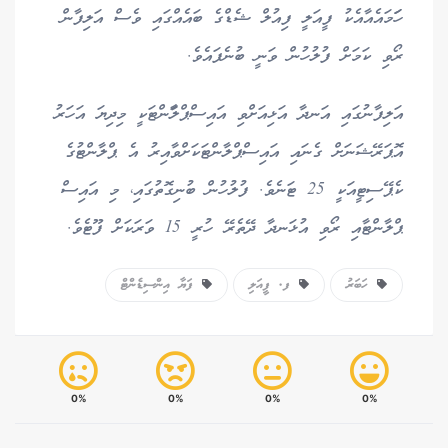
ހަަމައެއާއެކު ފީއަލީ ފިއުލް ޝެޑްގެ ބައެއްގައި ވެސް އަލިފާން
ރޯވި ކަމަށް ފުލުހުން ވަނީ ބުނެފައެވެ.
އަލިފާނުގައި އަނދާ އަޅިއަށްވި އައިސްޕްލާަންޓަކީ މިދިޔަ އަހަރު
އޮޕަރޭޝަނަށް ގެނައި އައިސްޕްލާންޓަކަށްވާއިރު އެ ޕްލާންޓުގެ
ކެޕޭސިޓީއަކީ 25 ޓަނެވެ. ފުލުހުން ބުނިގޮތުގައި، މި އައިސް
ޕްލާންޓާއި ރޯވި އުޅަނދާ ދޭތެރޭ ހުރީ 15 ވަރަކަށް ފޫޓެވެ.
ހަބަރު
ފ. ފީއަލި
ފަޔާ އިންސިޑެންޓް
0%
0%
0%
0%