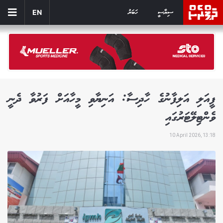
ސިޔާސީ
ހަބަރު
EN
ފީއަލި އަލިފާނުގެ ހާދިސާ: އަނިޔާވި މީހާއަށް ފަރުވާ ދެނީ
ވެންޓިލޭޓަރުގައި
10 April 2026, 13:18