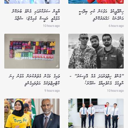
ހިންދޫދީނުގެ އަޅުކަން ކުރި ބިދޭސީ
ޔާމީން ސަރުކާރުގައި އެންމެ ބުރަކޮށް
އަންހެނަކު ހައްޔަރުކޮށްފި
އުޅުއްވީ ރައީސް މުއިއްޒު: ޝުޖާއު
10 hours ago
6 hours ago
"އެންމެ ހިތްވަރުގަދަ އެއް އޮފިސަރު" -
ވައިގެ މަގުން އެތެރެކުރަން އުޅުނު ގިނަ
ނާފިއުގެ އެކުވެރިޔާގެ ޝުއޫރު!
ކާޓްރިޖްތަކެއް އަތުލައިގެންފި
9 hours ago
10 hours ago