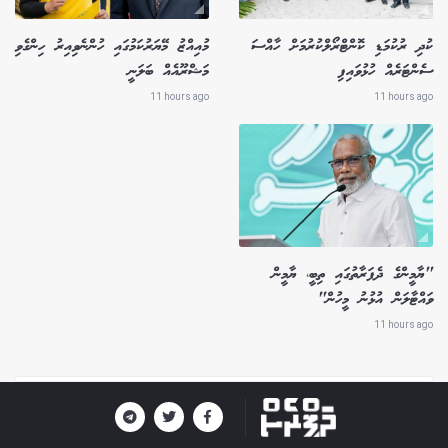
ކުދި ރުކުމަޑި ކޮންޓްރޯލްކުރުމަށް ހާއްސަ
މުއިއްޒު މޭޔަރުކަމުގައި ހުންނެވިއިރު ހިންގެވި
ސެންޓަރެއް ހުޅުވައިފި
މަޝްރޫއެއް ބަލަނީ
11 hours ago
11 hours ago
"ޔާމީންގެ ދެފަރާތުގައި ތިބީ، ޔާމީން
ވައްޓާލަން އުޅުނު މީހުން"
11 hours ago