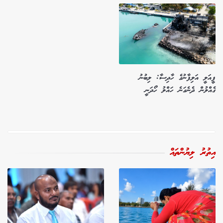
ފީއަލީ އަލިފާނުގެ ހާދިސާ: ލިބުނު
ގެއްލުން ދެނެގަނެ ހައްލު ހޯދަނީ
އިތުރު ލިޔުންތައް