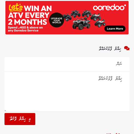
ޚިޔާލު ފާޅުކުރައްވާ
މި ހިޔާލު ފޮނުވާ'