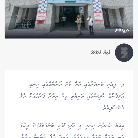
އައިޖީއެމްއެޗް
އާލިޔާ މުހައްމަދު
ފ. ފީއަލި ބަނދަރުގައި އޮތް ތެޔޮ ދޯންޏެއްގައި ހިނގި
އަލިފާނުގެ ހާދިސާގައި އަނިޔާވި މީހާ އިތުރު ފަރުވާއަށް މާލެ
ގެނެސްފިއެވެ.
އިއްޔެ ހެނދުނު ހިނގި މި ހާދިސާގައި ބަންގްލަދޭޝް މީހަކު
ވަނީ ވަރަށް ބޮޑަށް ފިހިފައެވެ. އެމީހާ މާލެ ގެނެސް އިތުރު