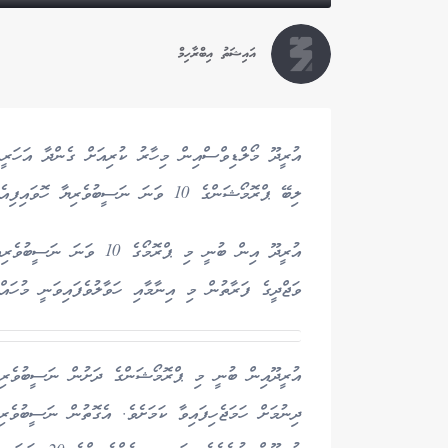
އައިޝަތު އިބްރާހިމް
ލިބޭ ޕްރޮމޯޝަންގެ 10 ވަނަ ނަސީބުވެރިޔާ ހޮވައިފިއެވެ.
އުރީދޫ އިން ބުނީ މި ޕްރޮމޯ
ވަޖްދީގެ ފަރާތުން މި އިނާމާއި ހަވާލުވެފައިވަނީ މުހައ