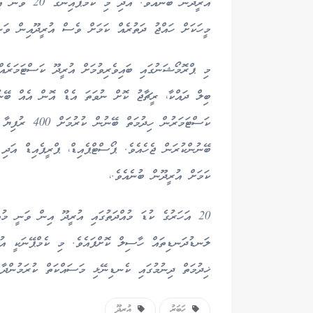
މީހަކަށް ހައްޖު ދަތުރެއް ކަމަށް ވެސް އުރީދޫއިން ވަނީ
ބިލް ދައްކާ، ރީޗާޖު ކޮށް ނުވަތަ އެޑް އޮން އެއް ބޭނުނ
ކަސްޓަމަރުން 
ބޭނުންކުރަން ޖެހެއެވެ. ޕޯސްޓްޕެއިޑް، ޕްރީޕެއިޑް އަދ
ކަމަށް އުރީދޫން ބުނެއެވެ.،
20 އަހަރުގެ ކުޑަ މުއްދަތުގައި އުރީދޫ އިން ވަނީ މުއ
ލަނޑުދަނޑިތައް ހާސިލް ކޮށްފައެވެ. މި ކެމްޕޭނަކީ އުރީ
ޚިދުމަތް ދިނުމުގައި ކެނޑިނޭޅި މަސައްކަތް ކުރަމުންދާ މ
ހަބަރު
އުރީދޫ