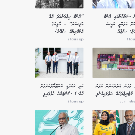
ް ސަރުކާރުގައި އެންމެ
"އެންމެ ހިތްވަރުގަދަ އެއް
ކޮށް އުޅުއްވީ ރައީސް
އޮފިސަރު" - ނާފިއުގެ
އްޒު: ޝުޖާއު
އެކުވެރިޔާގެ ޝުއޫރު!
2 hours ago
1 hou
ެ މަގުން އެތެރެކުރަން އުޅުނު
ކުދި ރުކުމަޑި ކޮންޓްރޯލްކުރުމަށް
ކާޓްރިޖްތަކެއް އަތުލައިގެންފި
ހާއްސަ ސެންޓަރެއް ހުޅުވައިފި
2 hours ago
50 minutes