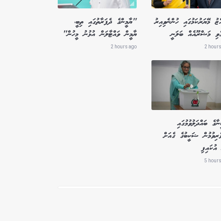
ްޒު މޭޔަރުކަމުގައި ހުންނެވިއިރު
"ޔާމީންގެ ދެފަރާތުގައި ތިބީ،
ެވި މަޝްރޫއެއް ބަލަނީ
ޔާމީން ވައްޓާލަން އުޅުނު މީހުން"
2 hours ago
2 hours
ާގެ ބައްދަލުވުމުގައި
ެރިވުމުން ޝަކީބުގެ ގެއަށް
އުކައިފި
5 hours