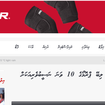
ރިޕޯޓް
ވިޔަފާރި
ލައިފްސްޓައިލް
ދުނިޔެ
ވާހަކަ
ފޮޓޯ
5 °C light rain
L
ކޮންމެެ 20 ދުވަހަކުން އުމްރާ ދަތުރެއް ލިބޭ ޕްރޮމޯގެ 10 ވަނަ ނަސީބުވެރިއަކަށް
އިތު