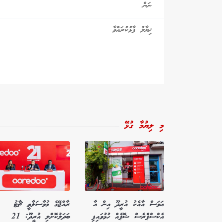
މި ލިޔުމާ ގުޅޭ
އަވަސް އާއެކު އުރީދޫ އިން އާ
ރާއްޖޭގެ މުވާސަލާތީ ޗާޓު
އެކްސްޕްރެސް ޝޮޕެއް ހުޅުވައިފި
ބަދަލުކޮށްލި އުރީދޫ: 21