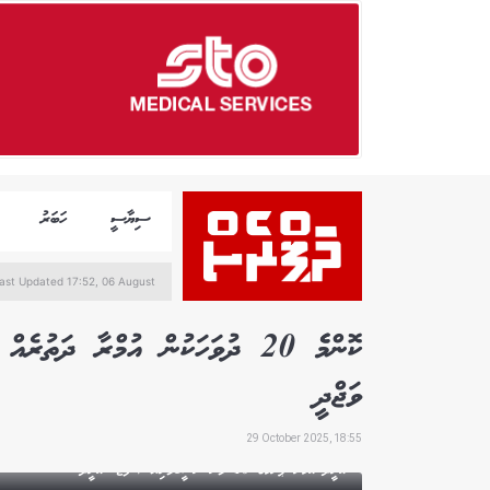
ސިޔާސީ
ހަބަރު
ast Updated 17:52, 06 August
ވަޖްދީ
29 October 2025, 18:55
އުރީދޫ އުމްރާ ޕްރޮމޯގެ 10 ވަނަ ނަސީބުވެރިޔާ / ފޮޓޯ: އުރީދޫ