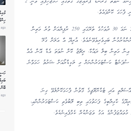
އުރީދޫން ބުނެއެވެ. އަދި މި ކެމްޕެއިންގެ 20 ވަނަ އިނާމު ނުވަތަ ގްރޭންޑް ޕްރައިޒްގެ ގޮތުގައި ހަމަޖެހިފައި ވަނީ 2
 ފާހަގަ ކޮށްފައެވެ.
މުއިއ
ހިންގ
މި ޕްރޮމޯޝަނުގައި ބައިވެރިވުމަށް އުރީދޫ ކަސްޓަމަރެއް ނަމަ 30 ދުވަހުގެ ތެރޭގައި 250 ރުފިޔާއަށް ވުރެ މަތިން
 ago
ްކުރުމުން ބައިވެރިވެވޭނެއެވެ. އުރީދޫ އާ އަލަށް ގުޅޭ
ހިދުމަތް ބޭނުން ކުރުމަށް 400 ރުފިޔާ އިން މަތިން ބިލް ދައްކާ، ރީޗާޖު ކޮށް ނުވަތަ އެޑް އޮން އެއް
ި ސުޕަނެޓް ކަސްޓަމަރުންނަށް މި ލަކީޑްރޯއަށް ޝަރުތު ހަމަވާނެ
ހަސީނ
ބައިވ
ބޮން 
ާސަލާތީ އަދި ޓެކްނޮލޮޖީގެ ގޮތުން ފާހަގަކޮށްލެވޭ ގިނަ
 ago
ދޫގެ ކާމިޔާބީގެ ފަހަތުގައި ތިބި ލޮބުވެތި ކަސްޓަމަރުންނާއި،
ުވައްޒަފުންގެ އަގު ވަޒަންކުރާ ކެމްޕެއިނެކެވެ.