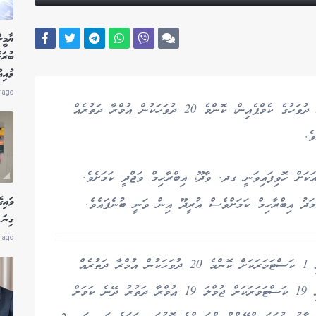
ޔާމީނ
ބުރަ
މުއި
r ago
އުރީދޫ މޯލްޑިވްސްއިން މިހާރު ކުރިއަށް ގެންދާ އަހަރީ ދުވަހުގެ ކެމްޕެއިން، ކޮންމެ 20 ދުވަހަކުން އުމްރާ ދަތުރެއް
ގެ 10 ވަނަ ނަސީބުވެރިއަކަށް ހޮވިފައިވަނީ ގދ. ވާދޫ، އިބްރާހިމް ވަޖްދީ ކަމަށެވެ.
ވައިގ
ްމަދު އިބްރާހިމް ކަމަށްވެސް އުރީދޫ އިން ވަނީ ބުނެފައެވެ.
ގިނަ 
 ago
އުރީދޫއިން ބުނީ މި ޕްރޮމޯޝަންގެ ދަށުން ނަސީބުވެރި 1 ކަސްޓަމަރަކަށް ކޮންމެ 20 ދުވަހަކުން އުމްރާ ދަތުރެއް
ދިނުމަށް ހަމަޖެހިފައިވާ ކަމަށެވެ. އެގޮތުން ނަސީބުވެރި 19 ކަސްޓަމަރަކަށް ޖުމްލަ 19 އުމްރާ ދަތުރު ދޭނެ ކަމަށް