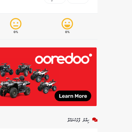
0%
0%
ޚިޔާލު ފާޅުކުރައްވާ