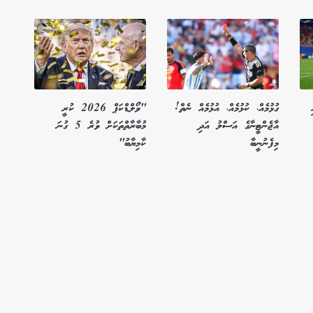
ގުޅުމެއް، ކުޅުމެއް، އުޅުމެއް ނެތް!
"ވޯލްޑްކަޕް 2026 ކުރީ
އާޖެންޓީނާގެ އަސްލު އަދި
މުބާރާތްތަކަށް ވުރެ 5 ގުނަ
މިފެނުނީބާ
ކާމިޔާބު"