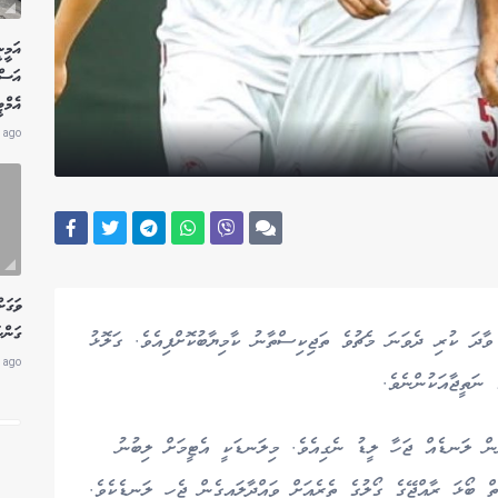
އަމީނ
އަސް
އެމް
 ago
ވަގަށ
ގަންނ
ާދަ ކުރި ދެވަނަ މެޗުވެ ތަޖިކިސްތާނު ކާމިޔާބުކޮށްފިއެވެ. ގަލޮޅު
 ago
ން ލަނޑެއް ޖަހާ ލީޑު ނެގިއެވެ. މިލަނޑަކީ އެޓީމަށް ލިބުނު
ް ބޯޅަ ރާއްޖޭގެ ގޯލުގެ ތެރެއަށް ވައްދާލައިގެން ޖެހި ލަނޑެކެވެ.