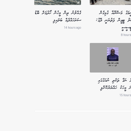
ީމަގު މަޝްރޫއާ ގުޅިގެން
ގެއްލުނު ތިން މީހުން ހޯދުމަށް ބޮޑު
ލު ޓީވީން ފަތުރަނީ ދޮގު:
ސަރަހައްދެއް ބަލައިފި
ޓީސީސީ
14 hours ago
8 hours
ް ނަގާ ތަކެތި ނުއަގުގައި
ަ މީހަކު ހައްޔަރުކޮށްފި
15 hours