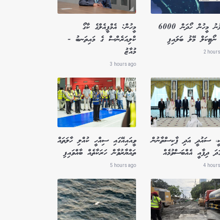
ގެއްލުނު މީހުން ހޯދަން 6000
މީހުން: އެމްޕީއެލްގެ ކާގޯ
ނޯޓިކަލް މޭލު ބަލައިފި
ކްލިއަރެންސް ގެ މައިތަނބު -
މުއާޒު
2 hours
3 hours ago
ކީ، ސައުދީ އަދި ޕާކިސްތާނުން
ވީއައިއޭގައި ސިއްހީ ކުއްލި ހާލަތައް
ަދަ ދިފާއީ އެއްބަސްވުމެއް
ތައްޔާރުވާން ހަރަކާތެއް ބާއްވައިފި
5 hours ago
4 hours