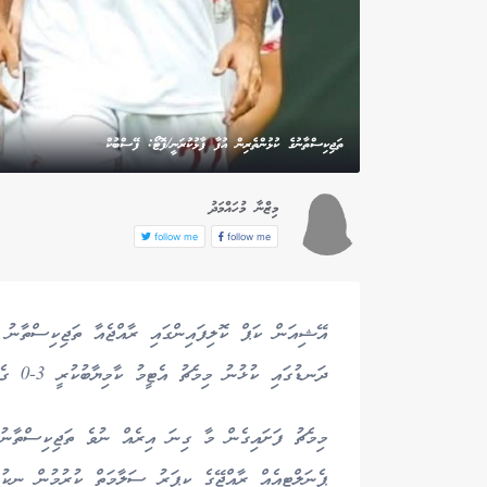
ތަޖިކިސްތާނުގެ ކުޅުންތެރިން އުފާ ފާޅުކުރަނީ/ފޮޓޯ: ފޭސްބުކް
މިޒްނާ މުހައްމަދު
follow me
follow me
އޭޝިއަން ކަޕް ކޮލިފައިންގައި ރާއްޖެއާ ތަޖިކިސްތާނު ވ
ދަނޑުގައި ކުޅުނު މިމެޗު އެޓީމު ކާމިޔާބުކުރީ 3-0 ގެ ނަތީޖާއަކުންނެވެ.
މިމެޗު ފަށައިގެން މާ ގިނަ އިރެއް ނުވެ ތަޖިކިސްތާނު
ޕެނަލްޓީއެއް ރާއްޖޭގެ ކީޕަރު ސަލާމަތް ކުރުމުން ނިކުތ