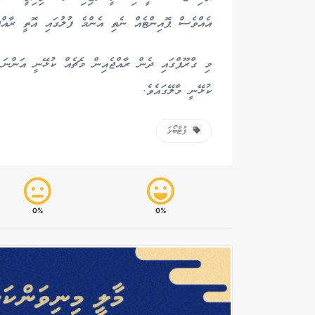
އެއްވެސް ޕޮއިންޓެއް ނެތި އެންމެ ފުލުގައި އޮތީ ރާއްޖެ
ކުޅޭނީ މާލޭގައެވެ.
ފުޓްބޯޅަ
0%
0%