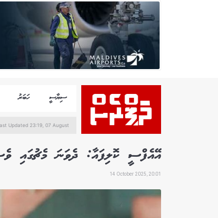
ސިޔާސީ
ހަބަރު
ast Updated 23:19, 07 August
އޭއެފްސީ ކޮލިފައާ: ދެވަނަ މެޗުގައި ވެސ
14 October 2025, 20:01