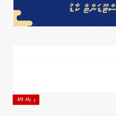
މި ހިޔާލު ފޮނުވާ'