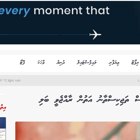
ރިޕޯޓް
ވިޔަފާރި
ލައިފްސްޓައިލް
ދުނިޔެ
ވާހަކަ
ފޮޓޯ
1 °C light rain
L
ް ތަޖިކިސްތާނު އަތުން ރާއްޖެވީ ބަލި
އިތު