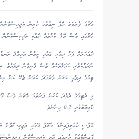
މެޗުގެ ފުރަތަމަ ހާފް ނިމުމުގެ ކުރިން ތަޖިކިސްތާނުން
މެޗުގައި ވެސް މޮޅު ކުޅުމެއް ދެއްކި ތަޖިކިސްތާނުން 
ދެއަހަރަށް ފަހު ދިވެހި ގައުމީ ޓީމުން އަމިއްލަ ދަނޑުގ
ނުރައްކާތެރި ހަމަލާތަކެއް ވެސް ފެނިގެން ދިޔައެވެ. 
ޓީމުގެ ދިފާއީ ކުޅުން ވަރުގަދަ ކުރަން ޖެހޭ ކަން މިމެ
މި ދެޓީމުގެ ދެމެދު ކުޅުނު ފުރަތަމަ މެޗުން ވެސް މޮޅު
ކާމިޔާބުކުރީ 2-0 އިންނެވެ.
ޕޮއިންޓާއެކު ކުރީގައި އޮތީ ތަޖިކިސްތާނާ ފިލިޕީންސެވ