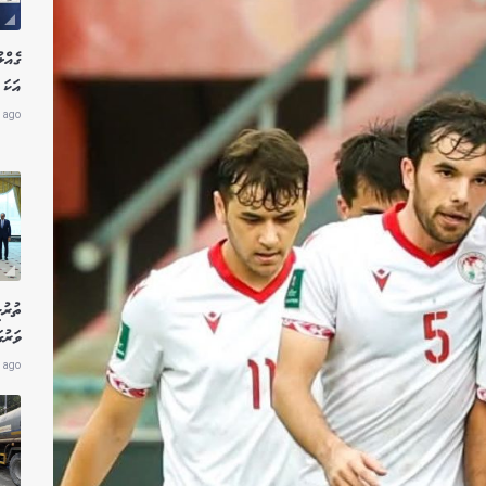
އަކަ 
 ago
ތުރު
ވަރުގ
 ago