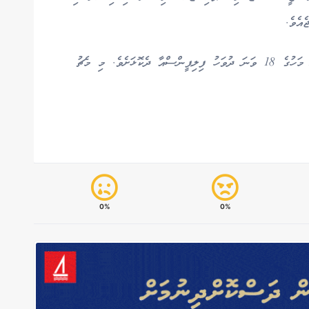
އެވެ.
މި ގްރޫޕްގައި ދެން ރާއްޖެއިން މެޗެއް ކުޅޭނީ އަންނަ މަހުގެ 18 ވަނަ ދުވަހު ފިލިޕީންސްއާ ދެކޮޅަށެވެ. މި މެޗު
0%
0%