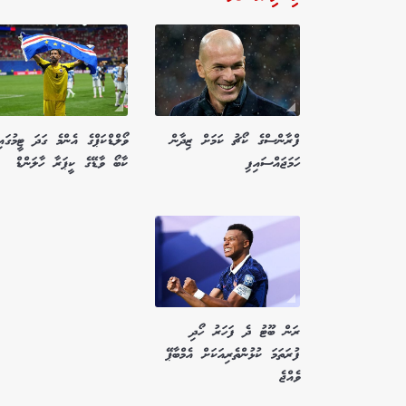
ފްރާންސްގެ ކޯޗު ކަމަށް ޒިދާން
ވޯލްޑްކަޕްގެ އެންމެ ގަދަ ޓީމުގައި
ހަމަޖައްސައިފި
ކާބޯ ވާޑޭގެ ކީޕަރާ ހާލަންޑް
ރަން ބޫޓު ދެ ފަހަރު ހޯދި
ފުރަތަމަ ކުޅުންތެރިއަކަށް އެމްބާޕޭ
ވެއްޖެ