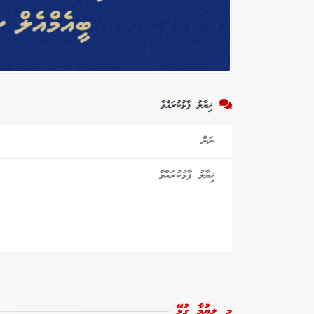
ޚިޔާލު ފާޅުކުރައްވާ
މި ލިޔުމާ ގުޅޭ