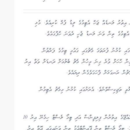
 އިތުރު ލަނޑެއް ޖަހާ އެޓީމުގެ ލީޑު ފުޅާ ކުރިއެވެ. މުޅި
އެޓީމުގެ ތިން ވަނަ ލަނޑު ޖެހީ ދެވަނަ ހާފްގައެވެ.
ައި ކުޅުނު ފުރަތަމަ މެޗުގައި ގައުމީ ޓީމުގެ ފަރާތުން
ތިން ހާހަށް ވުރެ ގިނަ މީހުން މެޗު ބެލުމަށް ދަނޑަށް ވަތް އިރު
ޗުން ރަނގަޅަށް ފާހަގަވެގެން ދިޔައެވެ.
ވީ ތަޖިކިސްތާނެވެ. އެރަށުގައި ކުޅުނު މިމެޗު އެޓީމުން
އޭފްސީ ކުއަލިފައިންގެ ގްރޫޕް އޭގައި ތަޖިކިސްތާނާ ރާއްޖޭގެ އިތުރުން ފިލިޕީންސް އަދި ޓީމޯ ލެސްޓް ހިމެނޭ އިރު 10
ެ. ޓީމޯ ލެސްޓް ތިން ޕޮއިންޓާއެކު ތިން ވަނައިގައި އޮތް އިރު