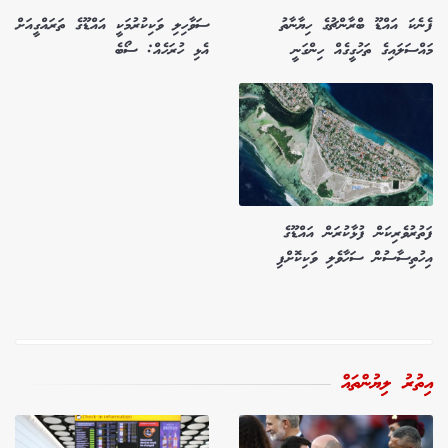
ފެނެކަ އައްޑޫ ބްރާންޗުގެ ހިޔާނާތު
ސަވާހިލި ވަކިކުރުމަކީ އައްޑޫގެ ތަރައްގީއަށް
މައްސަލައިގެ ތަހުގީގެއް ހިންގަނީ
އެޅި ހުރަހެއް: ސޯބެ
ފަތުރުވެރިކަން ފުޅާކުރަން އައްޑޫގެ
އިހުތިސާސުން ސަހާވެލި ވަކިކޮށްފި
އިތުރު ލިޔުންތައް