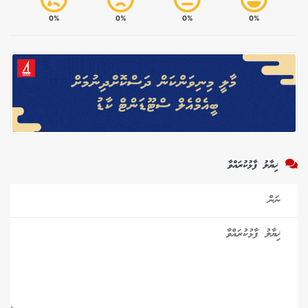
0%
0%
0%
0%
ޚިޔާލު ފާޅުކުރައްވާ