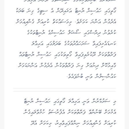
ސަރުކާރުގެ ބޯހިޔާވަހިކަމުގެ ސިޔާސަތުގެ ދަށުން އަމިއްލަ
ގޯތީގައި ހައުސިން ޔުނިޓް އަޅައިދޭން އެ ސިޓީގެ ގިނަ ބަޔަކު
އެދެމުން އަންނަ ކަމަށެވެ. މިމަސައްކަތް ކުރިއަށް ގެންދިއުމަށް
ކުރެވުނު ދިރާސާގައި ސޯޝަލް ހައުސިންގެ ޔުނިޓްތަކުގެ
ކަނޑައެޅިފައިވާ ސަރަހައްދުތަކުގެ ބަދަލުގައި އަމިއްލަ
ފަރާތްތަކަށް ދޫކުރެވިފައިވާ ގޯތިތަކުގައި ހައުސިން ޔުނިޓްތައް
ގާއިމުކޮށް ދިނުމަށް ގިނަ ފަރާތްތަކުން އެދެމުން އަންނަކަމަށް
ކައުންސިލުން ވަނީ ބުނެފައެވެ.
މި ސަރުކާރުން ވަނީ އަމިއްލަ ގޯތީގައި ހައުސިން ޔުނިޓް
އެޅުމަށް ބޭނުންވާ ފަރާތްތަކަށް އެފުރުސަތު ހުޅުވާލައިގެން
ކުރިއަށް ގެންދިއުމަށް ނިންމާފައިވާއިރު، މިކަމަށް އެދޭ