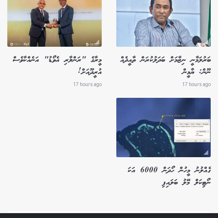
ބަރުލަމާނީ ނިޒާމަށް ބަދަލުކުރަން ތާއީދެއް
މީރާގެ "ރަންލާރި އެވޯޑު" އަނެއްކާވެސް
ނޫން: ޔާމީން
އުރީދޫއަށް!
17 hours ago
17 hours ago
ގެއްލުނު މީހުން ހޯދަން 6000 އަކަ
ނޯޓިކަލް މޭލު ބަލައިފި