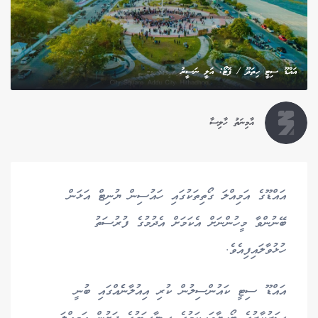
އައްޑޫ ސިޓީ ހިތަދޫ / ފޮޓޯ: އަލީ ނަސީރު
އާމިނަތު ހާލިސާ
އައްޑޫގެ އަމިއްލަ ގޯތިތަކުގައި ހައުސިން ޔުނިޓް އަޅަން
ބޭނުންވާ މީހުންނަށް އެކަމަށް އެދުމުގެ ފުރުސަތު
ހުޅުވާލައިފިއެވެ.
އައްޑޫ ސިޓީ ކައުންސިލުން ކުރި އިއުލާނެެއްގައި ބުނީ