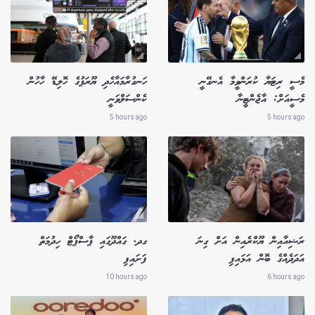
މެސީ ރިޓަޔާ ކުރަންވީމާ އެނގޭނީ
ހަނގުރާމައާހެދި ޔޫރަޕުގެ ހޮލިޑޭ ހާހުން
މެސީއަށް: އާޖެންޓީނާ
ކެންސަލްވަނީ
5 hours ago
5 hours ago
ރަޝިއާއިން ޔޫކްރެއިން އަށް ގިނަ
ގދ. ގައްދޫގައި ޕާސްޕޯޓް ހިދުމަތް
އަދަދެއްގެ ބޮން އަޅައިފި
ފަށައިފި
10 hours ago
6 hours ago