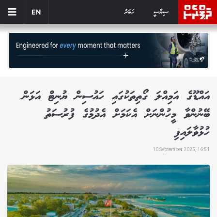
ސިޔާސީ
ހަބަރު
EN
އައްޑޫގެ އަމިއްލަ ގޯތިތަކުގައި ހައުސިން ޔުނިޓް އަޅަން
ބޭނުންވާ މީހުންނަށް އެކަމަށް އެދުމުގެ ފުރުސަތު
ހުޅުވާލައިފި
10 September 2025, 16:51