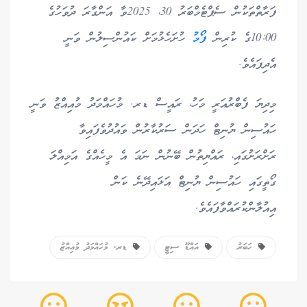
ފަރާތްތަކުން ސެޕްޓެމްބަރު 30، 2025ވާ އަންގާރަ ދުވަހުގެ
10:00ގެ ކުރިން
ފޯމު
ހުށަހެޅުމަށް ކައުންސިލުން ވަނީ
އެދިފައެވެ.
މިދިޔަ ފެބްރުއަރީ މަހު، ރައީސް ޑރ. މުހައްމަދު މުއިއްޒު ވަނީ
ހައުސިން ޔުނިޓް ހަދަން ސަރުކާރުން ވައުދުވެފައިވާ
ރަށްރަށުގައި، ރައްޔިތުން ބޭނުން ނަމަ އެ މީހެއްގެ އަމިއްލަ
ގޯތީގައި ހައުސިން ޔުނިޓް އަޅައިދޭނެ ކަން
އިއުލާންކުރައްވާފައެވެ.
ހަބަރު
އައްޑޫ ސިޓީ
ޑރ. މުހައްމަދު މުއިއްޒު