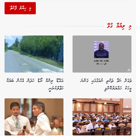
މި ހިޔާލު ފޮނުވާ'
މި ލިޔުމާ ގުޅޭ
ވަގަށް ނަގާ ތަކެތި ނުއަގުގައި ގަންނަ
އައްޑޫ ލިންކް ރޯޑް ހަދަން އެހެން ބަޔަކާ
މީހަކު ހައްޔަރުކޮށްފި
ހަވާލުކުރަނީ