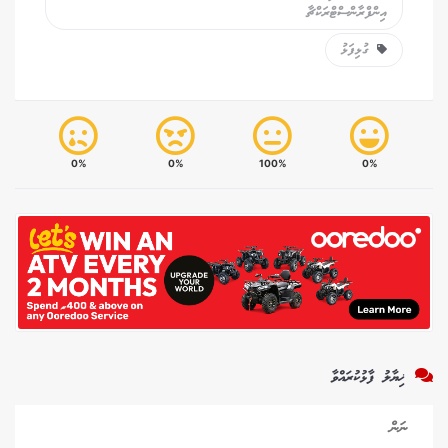
އިންފްރާންސްޓްރަކްޗާ
ގުޅިފަޅު
0%
0%
100%
0%
ޚިޔާލު ފާޅުކުރައްވާ