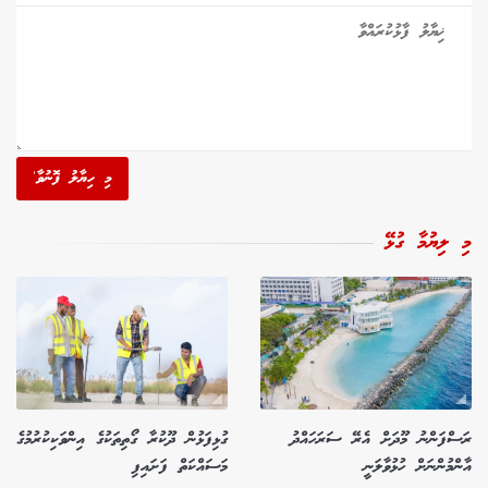
މި ހިޔާލު ފޮނުވާ'
މި ލިޔުމާ ގުޅޭ
ރަސްފަންނު މޫދަށް އެރޭ ސަރަހައްދު
ގުޅިފަޅުން ދޫކުރާ ގޯތިތަކުގެ އިންވަކިކުރުމުގެ
އާންމުންނަށް ހުޅުވާލަނީ
މަސައްކަތް ފަށައިފި