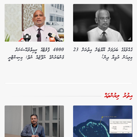
ގެއްލުމުގެ ބަދަލަށް ޔޫމެޓަށް އިތުރަށް 23
4000 ފްލެޓްގެ ރީއިވެލުއޭޝަނަށް
މިލިއަން ރުފިޔާ ދިން!
މެންބަރުންގެ ނުފޫޒެއް ނެތް: މިނިސްޓްރީ
އިތުރު ލިޔުންތައް