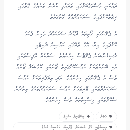
ދައްކަނީ މުސްތަގްބަލުގައި ތަރައްގީ ކުރާނެ ތަނެއްގެ ގޮތުގައި
ރިޒާވްކޮށްފައިވާ ސަރަހައްދެއްގެ ގޮތުގައެވެ.
އެ ޕްލޭނުގައި ގޯތިތައް ދޫކުރާ ސަރަހައްދު ވަކިން ފާހަގަ
ކޮށްފައިވާ އިރު، އޭގެ ތެރޭގައި ހައުސިން ޔުނިޓާއި
ރެސިޑެންޝަން ޕްލޮޓްސް ހިމެނެއެވެ. ސަރުކާރު އޮފީސްތަކާއި
އެކި ބޭނުންތަކަށް ހާއްސަކޮށްފައިވާ ޒޯނަކާއި ކޮމާޝަލް ޒޯނެއް
ވެސް އެ ޕްލޭންގައި ހިމެނެއެވެ. އަދި ވިޔަފާރިތަކަށް ހާއްސަ
ސަރަހައްދުތަކާއި ޓޫރިޒަމަށް ހާއްސަ ސަރަހައްދުތަކުގެ އިތުރުން
ސްކޫލުތަކާއި މިސްކިތްތައް ވެސް ހިމެނެއެވެ.
ހަބަރު
ބިންވެރިޔާ ސްކީމް
މިނިސްޓްރީ އޮފް ނެޝަނަލް ޕްލޭނިން، ހައުސިން އެންޑް