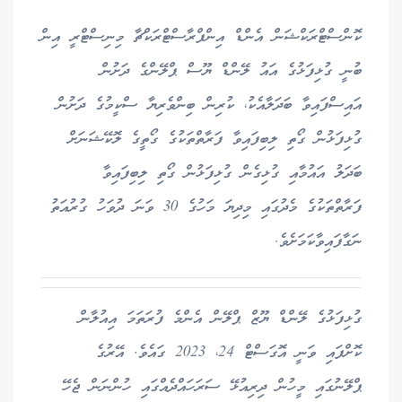
ކޮންސްޓްރަކްޝަން އެންޑް އިންފްރާސްޓްރަކްޗާ މިނިސްޓްރީ އިން
ބުނީ ގުޅިފަޅުގެ އައު ލޭންޑް ޔޫސް ޕްލޭންގެ ދަށުން
އައިސްފައިވާ ބަދަލާއެކު، ކުރިން ބިންވެރިޔާ ސްކީމުގެ ދަށުން
ގުޅިފަޅުން ގޯތި ލިބިފައިވާ ފަރާތްތަކުގެ ގޯތީގެ ލޮކޭޝަނަށް
ބަދަލު އައުމާއި ގުޅިގެން ގުޅިފަޅުން ގޯތި ލިބިފައިވާ
ފަރާތްތަކުގެ މެދުގައި މިދިޔަ މަހުގެ 30 ވަނަ ދުވަހު ގުރުއަތު
ނަގާފައިވާކަމަށެވެ.
ގުޅިފަޅުގެ ލޭންޑް ޔޫޒް ޕްލޭން އެންމެ ފުރަތަމަ އިއުލާން
ކޮށްފައި ވަނީ އޮގަސްޓް 24، 2023 ގައެވެ. އޭރުގެ
ޕްލޭނުގައި މީހުން ދިރިއުޅޭ ސަރަހައްދެއްގައި ހުންނަން ޖެހޭ