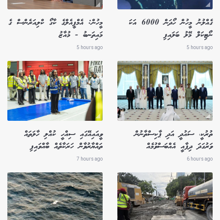
ގެއްލުނު މީހުން ހޯދަން 6000 އަކަ
މީހުން: އެމްޕީއެލްގެ ކާގޯ ކްލިއަރެންސް ގެ
ނޯޓިކަލް މޭލު ބަލައިފި
މައިތަނބު - މުއާޒު
5 hours ago
5 hours ago
ތުރުކީ، ސައުދީ އަދި ޕާކިސްތާނުން
ވީއައިއޭގައި ސިއްހީ ކުއްލި ހާލަތައް
ވަރުގަދަ ދިފާއީ އެއްބަސްވުމެއް
ތައްޔާރުވާން ހަރަކާތެއް ބާއްވައިފި
7 hours ago
6 hours ago