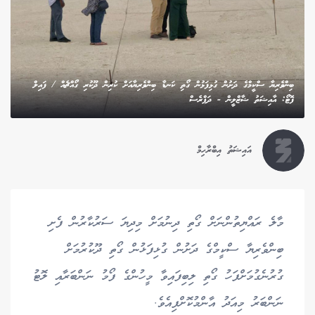
ބިންވެރިޔާ ސްކީމްގެ ދަށުން ގުޅިފަޅުން ގޯތި ކަނޑާ ބިންވެރިޔާއަށް ކުރިން ދޫކުރި ގޯއްޗެއް / ފައިލް
ފޮޓޯ: އާއިޝަތު ޝާޒްލީން - ދަޕްރެސް
އައިޝަތު އިބްރާހިމް
މާލެ ރައްޔިތުންނަށް ގޯތި ދިނުމަށް މިދިޔަ ސަރުކާރުން ފެށި
ބިންވެރިޔާ ސްކީމްގެ ދަށުން ގުޅިފަޅުން ގޯތި ދޫކުރުމަށް
ގުރުނެގުމަށްފަހު ގޯތި ލިބިފައިވާ މީހުންގެ ފޯމު ނަންބަރާއި ލޮޓު
ނަންބަރު މިއަދު އާންމުކޮށްފިއެވެ.