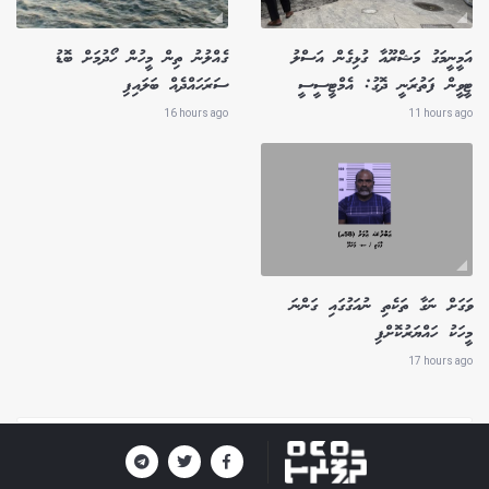
އަމީނީމަގު މަޝްރޫއާ ގުޅިގެން އަސްލު
ގެއްލުނު ތިން މީހުން ހޯދުމަށް ބޮޑު
ޓީވީން ފަތުރަނީ ދޮގު: އެމްޓީސީސީ
ސަރަހައްދެއް ބަލައިފި
16 hours ago
11 hours ago
ވަގަށް ނަގާ ތަކެތި ނުއަގުގައި ގަންނަ
މީހަކު ހައްޔަރުކޮށްފި
17 hours ago