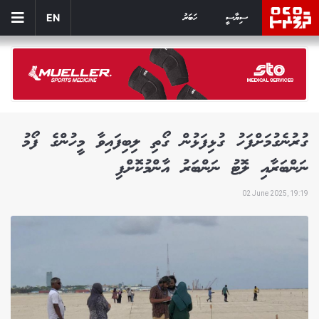
ސިޔާސީ
ހަބަރު
EN
ގުރުނެގުމަށްފަހު ގުޅިފަޅުން ގޯތި ލިބިފައިވާ މީހުންގެ ފޯމު
ނަންބަރާއި ލޮޓު ނަންބަރު އާންމުކޮށްފި
02 June 2025, 19:19