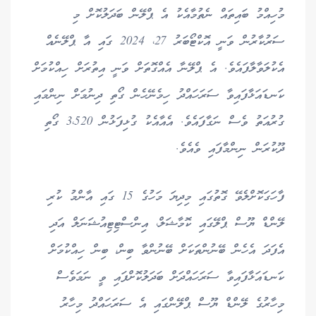
މުހިއްމު ބައިތައް ނެތުމާއެކު އެ ޕްލޭން ބަދަލުކޮށް މި
ސަރުކާރުން ވަނީ އޮކްޓޯބަރު 27، 2024 ގައި އާ ޕްލޭނެއް
އެކުލަވާލާފައެވެ. އެ ޕްލޭނާ އެއްގޮތަށް ވަނީ އިތުރަށް ހިއްކުމަށް
ކަނޑައަޅާފައިވާ ސަރަހައްދު ހިމެނޭހެން ގޯތި ދިނުމަށް ނިންމައި
ގުރުއަތު ވެސް ނަގާފައެވެ. އެއާއެކު ގުޅިފަޅުން 3،520 ގޯތި
ދޫކުރަން ނިންމާފައި ވެއެވެ.
ފާހަގަކޮށްލެވޭ ގޮތުގައި މިދިޔަ މަހުގެ 15 ގައި އާންމު ކުރި
ލޭންޑް ޔޫސް ޕްލޭގައި ކޮމާޝަލް، އިންސްޓިޓިއުޝަނަލް އަދި
އެފަދަ އެހެން ބޭނުންތަކަށް ބޭނުންވާ ބިން، ބިން ހިއްކުމަށް
ކަނޑައަޅާފައިވާ ސަރަހައްދަށް ބަދަލުކޮށްފައި ވީ ނަމަވެސް
މިހާރުގެ ލޭންޑް ޔޫސް ޕްލޭންގައި އެ ސަރަހައްދު މިހާރު