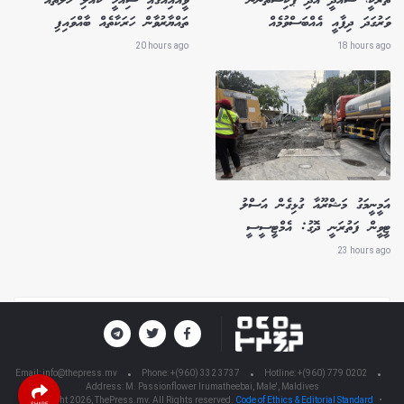
ތުރުކީ، ސައުދީ އަދި ޕާކިސްތާނުން
ވީއައިއޭގައި ސިއްހީ ކުއްލި ހާލަތައް
ވަރުގަދަ ދިފާއީ އެއްބަސްވުމެއް
ތައްޔާރުވާން ހަރަކާތެއް ބާއްވައިފި
20 hours ago
18 hours ago
އަމީނީމަގު މަޝްރޫއާ ގުޅިގެން އަސްލު
ޓީވީން ފަތުރަނީ ދޮގު: އެމްޓީސީސީ
23 hours ago
Email:
info@thepress.mv
Phone: +(960) 332 3737
Hotline: +(960) 779 0202
Address: M. Passionflower Irumatheebai, Male', Maldives
© Copyright 2026, ThePress.mv. All Rights reserved.
Code of Ethics & Editorial Standard
•
SHARE