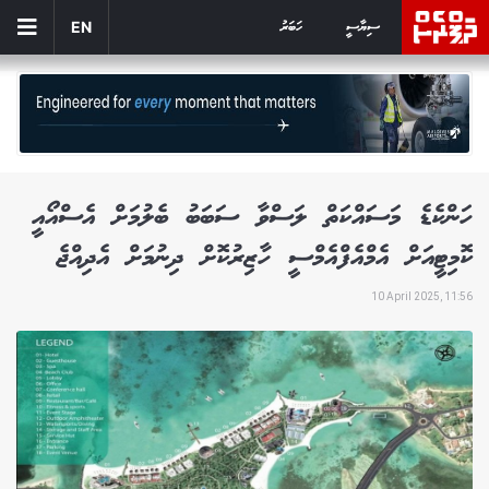
ސިޔާސީ
ހަބަރު
EN
ހަންކެޑެ މަސައްކަތް ލަސްވާ ސަބަބު ބެލުމަށް އެސްއޯއީ
ކޮމިޓީއަށް އެމްއެފްއެމްސީ ހާޒިރުކޮށް ދިނުމަށް އެދިއްޖެ
10 April 2025, 11:56