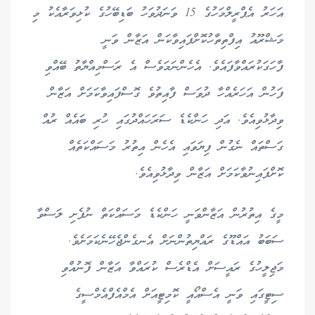
އަހަރު އެޕްރީލްމަހުގެ 15 ވަނަދުވަހު ބަޑިބޭހުގެ ކުޅިވަރާއެކު މި
މަޝްރޫއު އިފްތިތާހުކޮށްފައިވާކަން އަޒާން ވަނީ
ފާހަގަކުރައްވާފައެވެ. އެހެންނަމަވެސް އެ ރަސްމިއްޔާތު ބޭއްވި
ފަހުން އަހަރެއްހާ ދުވަސް ފާއިތުވެ ގޮސްފައިވާކަމަށް އަޒާން
ވިދާޅުވިއެވެ. އަދި ހަންކެޑެ ސަރަހައްދުގައި ހުރި ބައެއް ރުއް
ގަސްތައް ނެގުން ފިޔަވައި އެހެން އިތުރު މަސައްކަތެއް
ކޮށްފައިނުވާކަމަށް އަޒާން ވިދާޅުވިއެވެ.
މީގެ އިތުރުން އަޒާންވަނީ ހަންކެޑެ މަސައްކަތް ނުފެށި ލަސްވާ
ސަބަބު އައްޑޫގެ ރައްޔިތުންނަށް އެނގެންޖެހޭނެކަމަށެވެ.
މަޖިލީހުގެ ރައީސަށް އެޑްރެސް ކުރައްވާ އަޒާން ފޮނުއްވި
ސިޓީގައި ވަނީ އެސްއޯއީ ކޮމިޓީއަށް އެމްއެފްއެމްސީގެ