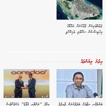
ފަތުރުވެރިކަން ފުޅާކުރަން އައްޑޫގެ
އިހުތިސާސުން ސަހާވެލި ވަކިކޮށްފި
އިތުރު ލިޔުންތައް
ބަރުލަމާނީ ނިޒާމަށް ބަދަލުކުރަން ތާއީދެއް
މީރާގެ "ރަންލާރި އެވޯޑު" އަނެއްކާވެސް