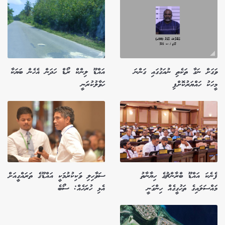
ވަގަށް ނަގާ ތަކެތި ނުއަގުގައި ގަންނަ
އައްޑޫ ލިންކް ރޯޑް ހަދަން އެހެން ބަޔަކާ
މީހަކު ހައްޔަރުކޮށްފި
ހަވާލުކުރަނީ
ފެނެކަ އައްޑޫ ބްރާންޗުގެ ހިޔާނާތު
ސަވާހިލި ވަކިކުރުމަކީ އައްޑޫގެ ތަރައްގީއަށް
މައްސަލައިގެ ތަހުގީގެއް ހިންގަނީ
އެޅި ހުރަހެއް: ސޯބެ