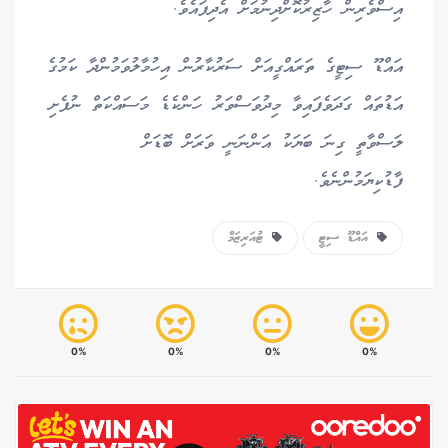
އިސްވެރިން ހާޒިރުކޮށްދިނުމަށް އެދިފައެވެ.
އައްޑޫ ސިޓީގެ ތަރައްގީއަށް ސަރުކާރުން އިހުމާލުވަމުންދާ ކަމުގެ
އަޑުތައް ގަދަވެފައިވާ މިދުވަސްވަރު ހަންކެޑެ މަސައްކަތް ނުފެށި
ލަސްވާތީ ގިނަ ބަޔަކު އަންނަނީ ވަރަށް ބޮޑަށް
ފާޑުކިޔަމުންނެވެ.
އައްޑޫ ސިޓީ
ޓުއަރިޒަމް
0%
0%
0%
0%