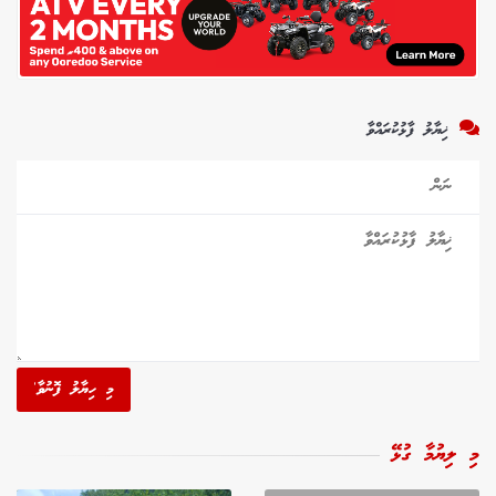
ޚިޔާލު ފާޅުކުރައްވާ
މި ހިޔާލު ފޮނުވާ'
މި ލިޔުމާ ގުޅޭ