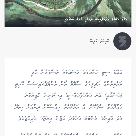
އައްޑޫ ހަންކެޑެ ފަތުރުވެރިކަން ތަރައްގީ ކުރަން ކުރަހާފައި
އާމިނަތު ހާލިސާ
އައްޑޫ ސިޓީ ހަންކެޑެގެ މަސައްކަތް ލަސްވަމުން ދާތީ،
ރައްޔިތުންގެ މަޖިލީހުގެ ސްޓޭޓް އޯން އެންޓަޕްރައިސަސް ކޮމިޓީ
(އެސްއޯއީ) އަށް އެމްއެފްއެމްސީގެ އިސްވެރިން ހާޒިރުކޮށް
މައުލޫމާތު ސާފުކޮށް، އެ މައުލޫމާތު ހިއްސާކޮށް ދިނުމަށް ހިތަދޫ
މެދު ދާއިރާގެ މެންބަރު އަހްމަދު އަޒާން މިރްޒާގު އެދިއްޖެއެވެ،