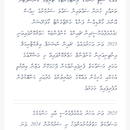
އައްޑޫ ސިޓީ ހަންކެޑެ އިންޓަގްރޭޓެޑް ޓޫރިޒަމް ކޮންސެޕްޓަށް
ތަރައްގީ ކުރަން ސައްތައިން ސައްތަ ސަރުކާރުގެ ހިއްސާ
އޮންނަ މޯލްޑިވްސް ފަންޑް މެނޭޖްމެންޓް ކޯޕަރޭޝަން
(އެމްއެފްއެމްސީ)އިން ޗައިނާގެ ކުންފުންޏަކާ ހަވާލުކޮށްފައިވަނީ
2023 ވަނަ އަހަރުގައެވެ. ޗައިނާ ނެޝަނަލް އިލެކްޓްރިކަލް
އިންޖިނިއަރިން ކުންފުންޏާ ހަވާލުކޮށްފައިވާ މި މަޝްރޫއުގެ
އަމަލީ މަސައްކަތް ފެށިފައިނުވާކަން ފާހަގަކޮށް އަޒާން ވިދާޅުވީ
އެކަމާއި ގުޅިގެން އައްޑޫގެ ރައްޔިތުންގެ މެދުގައި ކަންބޮޑުވުން
އުފެދިފައިވާ ކަމަށެވެ.
2023 ވަނަ އަހަރު އެމްއެފްއެމްސީ އާއި ހަންކެޑެގެ
މަސައްކަތް ހަވާލުކުރުމަށްފަހު މި ސަރުކާރުން 2024 ވަނަ