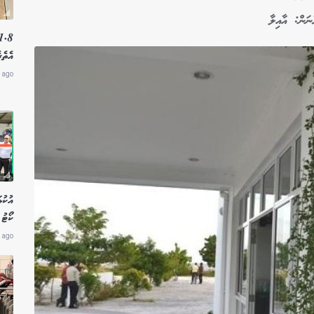
ނަން: އާއިލާ
އެތެރ
 ago
އުކުޅ
ކޯޓު 
 ago