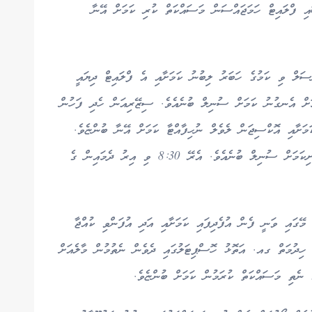
އި ފްލައިޓް ހަމަޖައްސަން މަސައްކަތް ކުރި ކަމަށް އޭނާ
ލައިޓް ކެންސަލް ވި ކަމުގެ ހަބަރު ލިބުނު ކަމަށާއި އެ ފްލައިޓް ދިޔައީ
މަށް އެނގުނު ކަމަށް ސުނިލް ބުނެއެވެ. ސިޒޭރިއަން ހެދި ފަހުން
މަށާއި އޮކްސިޖަން ލެވެލް ނުހިފާއްޓާ ކަމަށް އޭނާ ބުންޏެވެ.
ނަމަވެސް ފަހުން އޮކްސިޖަން ލެވަލް ރަނގަޅުވާން ފެށިކަމަށް ސުނިލް ބުނެއެވެ. އެރޭ 8:30 ވި އިރު ދެމައިން ގެ
ޭގައި ވަނީ ފެން އުފެދިފައި ކަމަށާއި އަދި އުފަންވި ކުއްޖާ
ީގެ ހިދުމަތް ގއ. އަތޮޅު ހޮސްޕިޓަލުގައި ދެވެން ނެތުމުން މާލެއަށް
 ނެތި މަސައްކަތް ކުރަމުން ކަމަށް ބުންޏެވެ.