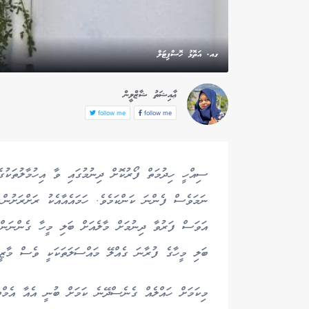
ގއ. އަތޮޅު ހޮސްޕިޓަލް
ޢާއިޝަތު ޝާޒްލީން
follow me
follow me
ސިއްހީ ހިދުމަތް ފޯރުކޮށް ދިނުމުގައި ވާ އިހުމާލުތަކު
ނަމަވެސް ފެންނަ ކަންކަމެވެ. ހަމައެއާއެކު ރަށްރަށުން
އަވަސް ފަރުވާ ދިނުމަށް މާލެއަށް ބަލި މީހާ ގެންނަން ޖ
ބަލި މީހާގެ ފުރާނަ ގެއްލޭ މައްސަލަތަކަކީ ވެސް މާޒީގ
މިކަމަށް ހައްލެއް ގެނެސްދޭނެ ކަމަށް ބުނީ އެއާ އެމްބ