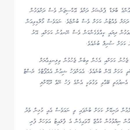
އުނާގެ ބްލަޑް ޕްރެޝަރު ދަށްވެ އޮކްސިޖަން ވެސް ދަށްވަމުން
އި އޮކްސިޖަން ލެވެލް އެވަގުތު 50 އިން ދަށަށް ވެއްޓުނު ކަމަށް ވެސް ބުންޏެވެ. ނަމަވެސް މޯލްޑިވިއަން
ްވަމުން ދިޔައީ ކީއްވެގެންކަން ވެސް ނޭނގުނު ކަމަށާއި އޭރު
 ކަމަށް ސުނިލް ބުނެއެވެ.
ޖެހުނު ކަމަށާއި އެހެން ތިބެން ޖެހުމުން ވިލިނގިއްޔަށް
ީ ކަމަށް އޭނާ ބުނެއެވެ. އެއަށްފަހު ޝިއުނާ އެއާޕޯޓްގެ ރެސްޓް
އެނދުމަތީ ބޭއްވި ވަގުތަކީ އެންމެ ފަހު ނޭވާ ދޫކޮށްލި
ދެމުން ދަނިކޮށް ކަމަށް ބުނެފައި ވީ ނަމަވެސް އެއީ މުޅިން ތެދު
ާ ނިޔާވުމުން ކުއްޖާ ގޮވައިގެން އެ ފްލައިޓު އަވަހަށް ފުރި