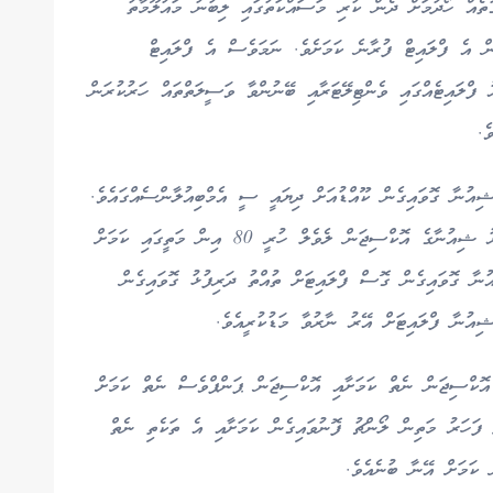
ުތެއް ހޯދުމަށް ދެން ކުރި މަސައްކަތުގައި ލިބުނު މައުލޫމާތު
ް ބުނީ 9:30 ގައި ހުޅުލެއިން އެ ފްލައިޓް ފުރާނެ ކަމަށެވެ. ނަމަވެސް އެ ފްލައިޓް
ލަސްވީ ޗާޓަރު ފްލައިޓެއްގައި ވެންޓިލޭޓަރާއި ބޭނުންވާ ވަސީލަތްތައް ހަރުކުރަން
ެ.
އުނާ ގޮވައިގެން ކޫއްޑުއަށް ދިޔައީ ސީ އެމްބިއުލާންސެއްގައެވެ.
އޭރުވެސް ޝިއުނާ އޮތީ ވެންޓިލޭޓަރުގައި ކަމަށާއި އޭރު ޝިއުނާގެ އޮކްސިޖަން ލެވެލް ހުރީ 80 އިން މަތީގައި ކަމަށް
ުނާ ގޮވައިގެން ގޮސް ފްލައިޓަށް ތުއްތު ދަރިފުޅު ގޮވައިގެން
އުނާ ފްލައިޓަށް އޭރު ނާރުވާ މަޑުކުރީއެވެ.
 އޮކްސިޖަން ނެތް ކަމަށާއި އޮކްސިޖަން ޕަންޕްވެސް ނެތް ކަމަށް
ަހަރު މަތިން ލޯންޗު ފޮނުވައިގެން ކަމަށާއި އެ ތަކެތި ނެތް
 ކަމަށް އޭނާ ބުނެއެވެ.