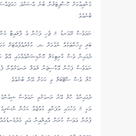
ގެންދިއުމަށް ހޮސްޕިޓަލުން ބުނެ އާސަންދަ ހަމަޖައްސަ
ބުނެއެވެ.
ނަމަވެސް ރޭގަނޑު 8 ޖެހި ފަހުން އެ ފް
ބަލި މީހުންތަކެއް ނެގުމަށް ހދ. ކުޅުދުއްފުއްޓަށް ކަ
ދެމައިން ވެސް ކްރިޓިކަލް ކޮންޑިޝަންއެއްގައި އޮތް ކަ
ހާލު ވެސް ސްޓޭބަލް ވި ކަމަށް އޭނާ ބުނެއެވެ.
ދެމައިންގެ ހާލު އޭރު ރަނގަޅުވި ނަމަވެސް ޝިއުނާގެ މ
އަކީ 8 މަހުގައި އުފަންވި ކުއްޖެއް ކަމުން ނާސަރ
ފުރުން އަވަސް ކުރަން އާއިލާއިން އައީ މެދުކެނޑުމެއް