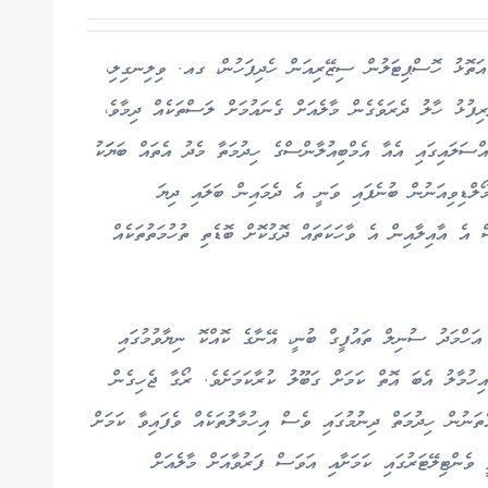
ތޮޅު ހޮސްޕިޓަލުން ސިޒޭރިއަން ހެދިފަހުން، ގއ. ވިލިނގިލި،
 (35އ) އާއި އޭނާގެ ދަރިފުޅު ހާލު ދެރަވެގެން މާލެއަށް ގެނައުމަށް ލަސްތަކެއް ދިމާވެ،
ްސަލައިގައި އެއާ އެމްބިއުލާންސްގެ ހިދުމަތާ މެދު އެތައް ބަޔަަކު
ޯލްޑިވިއަނުން ބުނެފައި ވަނީ އެ ދެމައިން ބަލައި ދިޔަ
 އެ އާއިލާއިން އެ ވާހަކަތައް ދޮގުކޮށް ބޮޑެތި ތުހުމަތުތަކެއް
ަހްމަދު ސުނިލް ތައުފީގް ބުނީ، އޭނާގެ ކޮއްކޮ ނިޔާވުމުގައި
ހުމާލު އެބަ އޮތް ކަމަށް ގަބޫލު ކުރާކަމަށެވެ. ރޯގާ ޖެހިގެން
ަނުން ހިދުމަތް ދިނުމުގައި ވެސް އިހުމާލުތަކެއް ވެފައިވާ ކަމަށް
ވެންޓިލޭޓަރުގައި ކަމަށާއި އަވަސް ފަރުވާއަށް މާލެއަށް