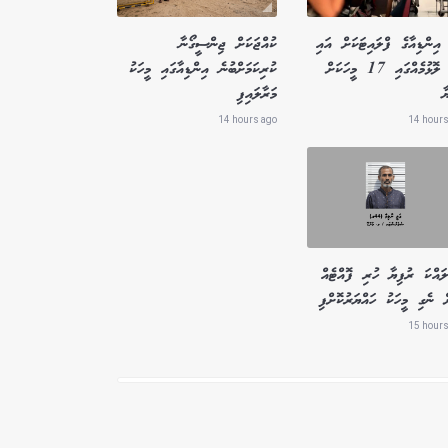
އިންޑިއާގެ ފްލައިޓަކަށް އައި
ކުއްޖަކަށް ޖިންސީގޯނާ
ބާރު ލޮޅުމެއްގައި 17 މީހަކަށް
ކުރިކަމަށްބުނެ އިންޑިއާގައި މީހަކު
ާ
މަރާލައިފި
14 hours ago
14 hours
ައްކަ ރުފިޔާ ހުރި ފޮއްޓެއް
ް ނެގި މީހަކު ހައްޔަރުކޮށްފި
15 hours