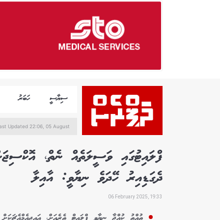
ސިޔާސީ
ހަބަރު
ast Updated 22:06, 05 August
ފްލައިޓުގައި ވަސީލަތެއް ނެތް، އޮކްސިޖަނ
ދެގަޑިއިރު ހޭދަވެ ނިޔާވީ: އާއިލާ
06 February 2025, 19:33
ތުއްތު ކުއްޖާ ނިޔާވީ ފްލައިޓް ތެރެއަށް، އައިޖީއެމްއެޗަކަށް