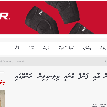
ރިޕޯޓް
ވިޔަފާރި
ލައިފްސްޓައިލް
ދުނިޔެ
ވާހަކަ
ފޮޓޯ
69 °C overcast clouds
L
ް އާއި ޕަންޕް ގެނައީ ވިލިނގިލިން، ރަންވޭގައި
އިތު
 ނޫން: ބޭބެ