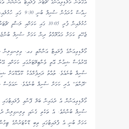
އެގޮތުން މޯލްޑިވިއަންގެ ޗާޓަރު ފްލައިޓް އަންނާނެ ވަގ
ހިއްސާ ކުރަމުން ސުނިލ
ހުޅުލެއިން ފުރީ 10:05 ގައި ކަމަށާއި 
ޖެހޭތީ ކަމަށް މައުލޫމާތު ދިން ކަމަށް ސުނިލް ބުންޏެވ
މޯލްޑިވިއަންގެ ފްލައިޓް އަންނާތީ ގއ. ވިލިނގިލިން ޝި
ސުނިލް ބުނެއެވެ. ތުއްތު ދަރިފުޅާއެކު ކޫއްޑޫއަށް ޝިއ
"ދޮންތަ" އެރި ކަމަށް ސުނިލް ބުނެއެވެ. ނަމަވެސް ޝި
މޯލްޑިވިއަނުން އެ ދެމައިން ބަލާ ފޮނުވި ފްލައިޓުގައި
ސުނިލް ބުންނެވެ. އެ ތަކެތި ގެނައީ ވިލިނގިލިން ދެ ފ
ކަމަށް ބުނީ އެ ފްލައިޓުގައި ތިބި ޑޮކްޓަރުންގެ ޓީމުން