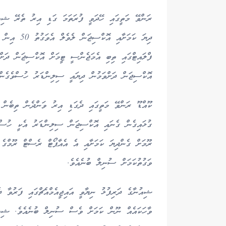
ރަންވޭ މަތީގައި ހޭދަވީ ފުރަތަމަ ގަޑި އިރު ތެރޭ ޝި
ދިޔަ ކަމަށާ
ފްލައިޓްގައި ތިބި އެމަޖެންސީ ޓީމަށް އޮކްސިޖަން ދަށ
އޮކްސިޖަން ދަށްވަމުން ދިޔައީ ސިލިންޑަރު ހުސްވެގެން
ކޫއްޑޫ ރަންވޭ މަތީގައި ދެގަޑި އިރު ވަންދެން ތިބެން 
ގުޅައިގެން ގެނައި އޮކްސިޖަން ސިލިންޑަރު އެކީ ހުސްވ
ރޫމަށް ގެންދިޔަ ކަމަށާއި އެ އެއާޕޯޓް ރެސްޓް ރޫމްގެ 
ވަގުތުކަމަށް ސުނިލް ބުނެއެވެ.
ޝިއުނާގެ ދަރިފުޅު ނިޔާވީ އައިޖީއެމްއެޗްގައި ފަރުވާ 
ވާހަކައެއް ނޫން ކަމަށް ވެސް ސުނިލް ބުނެއެވެ. ޝިއުނ