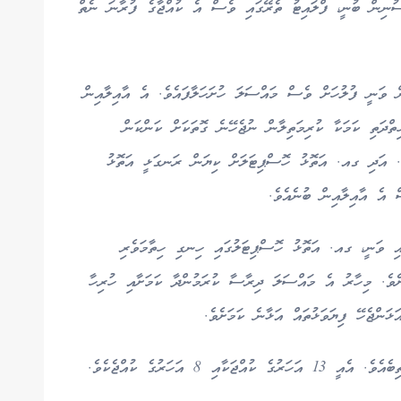
ުނިން ބުނީ، ފްލައިޓު ތެރޭގައި ވެސް އެ ކުއްޖާގެ ފުރާނަ ނެތް
ް ވަނީ ފުލުހަށް ވެސް މައްސަލަ ހުށަހަލާފައެވެ. އެ އާއިލާއިން
ތްދަތި ކަމަކާ ކުރިމަތިލާން ނުޖެހޭނެ ގޮތަކަށް ކަންކަން
ވެ. އަދި ގއ. އަތޮޅު ހޮސްޕިޓަލަށް ކިޔަން ރަނގަޅީ އަތޮޅު
 އެ އާއިލާއިން ބުނެއެވެ.
ި ވަނީ، ގއ. އަތޮޅު ހޮސްޕިޓަލުގައި ހިނގި ހިތާމަވެރި
ށެވެ. މިހާރު އެ މައްސަލަ ދިރާސާ ކުރަމުންދާ ކަމަށާއި ހުރިހާ
ޅަންޖެހޭ ފިޔަވަޅުތައް އަޅާނެ ކަމަށެވެ.
 8 އަހަރުގެ ކުއްޖެކެވެ.