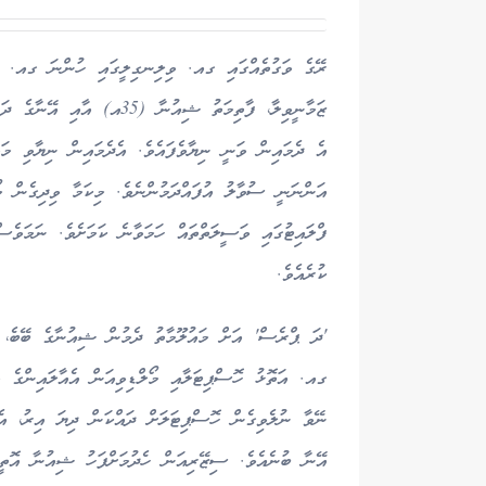
ރޭގެ ވަގުތެއްގައި ގއ. ވިލިނގިލީގައި ހުންނަ ގއ. އަ
ޒަމާނީވިލާ، ފާތިމަތު ޝިއުނާ
އެ ދެމައިން ވަނީ ނިޔާވެފައެވެ. އެދެމައިން ނިޔާވި މައ
އަންނަނީ ސުވާލު އުފައްދަމުންނެވެ. މިކަމާ ވިދިގެން މ
ފްލައިޓުގައި ވަސީލަތްތައް ހަމަވާނެ ކަމަށެވެ. ނަމަވެސް
ކުރެއެވެ.
'ދަ ޕްރެސް' އަށް މައުލޫމާތު ދެމުން ޝިއުނާގެ ބޭބެ، އ
ގއ. އަތޮޅު ހޮސްޕިޓަލާއި މޯލްޑިވިއަން އެއާލައިންގެ އި
ނޭވާ ނުލެވިގެން ހޮސްޕިޓަލަށް ދައްކަން ދިޔަ އިރު، އެތ
އޭނާ ބުނެއެވެ. ސިޒޭރިއަން ހެދުމަށްފަހު ޝިއުނާ އޮތީ 