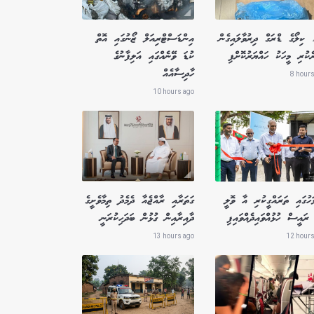
1.8 ކިލޯގެ ޑްރަގް ދިރުވާލައިގެން
އިންޑަސްޓްރިއަލް ޒޯނުގައި އޮތް
ެކުރި މީހަކު ހައްޔަރުކޮށްފި
ކުޑަ ވޭނެއްގައި އަލިފާނުގެ
ހާދިސާއެއް
8 hours
10 hours ago
ަހުގައި ތަރައްގީކުރި އާ ވޮލީ
ގަތަރާއި ރާއްޖެއާ ދެމެދު ތިމާވެށީގެ
ރައީސް ހުޅުއްވައިދެއްވައިފި
ދާއިރާއިން ގުޅުން ބަދަހިކުރަނީ
13 hours ago
12 hours