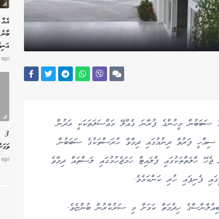
އެއާ 
އަނިޔ
 ago
ގެ ސަބަބުން މީހުންގެ ފުރާނަ ގެއްލޭ މައްސަލަތަކަކީ މަދުން
3 ލ
 ސިއްހީ ފަރުވާ ދިނުމުގައި ދިމާވާ ހުރަސްތަކުގެ ސަބަބުން
ވަގަށ
ެހޭ ހާލަތްތަކުގައި ފްލައިޓް ހަމަޖެހުމުގައި ލަސްތައް ދިމާވެ
 ago
ައި ފެނިފައި ހުރި ކަންކަމެވެ.
ިއުލާންސްގެ ހިދުމަތް ކަމަށް މި ސަރުކާރުން ބުންޏެވެ.