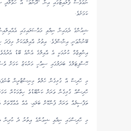
ނަމަވެސް ފްލައިޓުގައި އިން "ދޮންތަ" އާ ހަވާލާދީ ސ
ކަމަށެވެ.
ޝިއުނާގެ ދެމައިން ނިޔާވި މައްސަލައިގައި އެއާއިލާއިނ
ބޭނުންވަނީ އިންސާފެވެ. އިތުރު އާއިލާއަކަށް މިފަދަ ހި
އިންތިޒާމް ކުރުމަކީ އެ އާއިލާގެ އެންމެ ބޮޑު އެދުމެ
ހޮސްޕިޓަލްގެ ބަދަލުގައި ސިއްހީ މަރުކަޒު ކަމަށް ވެސް
މި ހާދިސާ އާ ގުޅިގެން ހެލްތް މިނިސްޓްރީން ބުނެފައ
ހާދިސާއާ ގުޅިގެން ވަރަށް ކަންބޮޑުވެ ހިތާމަކުރާ ކަމަ
ތަފްސީލެއް ވަރަށް ފުންކޮށް ބަލައި، އެއާ އެއްގޮތަށް އަ
މި ހާދިސާގައި ނިޔާވި ޝިއުނާގެ އިތުރު ދެ ކުދިން ތިބެއެވެ. އެއީ 13 އަހަރުގެ ކުއްޖަކާއި