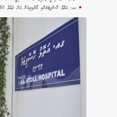
ގއ. އަތޮޅު ހޮސްޕިޓަލަށާއި މޯލްޑިވިއަން އަށް ދައުވާ ކުރާ