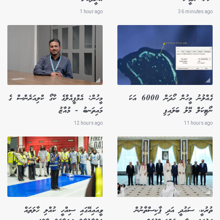
1 hour ago
36 minutes ago
ގެއްލުނު މީހުން ހޯދަން 6000 އަކަ
މީހުން: އެމްޕީއެލްގެ ކާގޯ ކްލިއަރެންސް ގެ
ނޯޓިކަލް މޭލު ބަލައިފި
މައިތަނބު - މުއާޒު
12 hours ago
11 hours ago
ތުރުކީ، ސައުދީ އަދި ޕާކިސްތާނުން
ވީއައިއޭގައި ސިއްހީ ކުއްލި ހާލަތައް