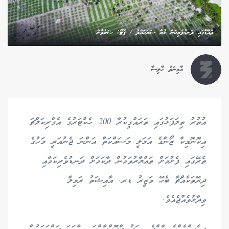
ތޮއްޑޫގައި ދަނޑުވެރިކަން ކުރާ ސަރަހައްދު / ފޮޓޯ: ޝަރުވާން
އާމިނަތު ހާލިސާ
އުތުރު ތިލަފަޅުގައި ތަރައްގީކުރާ 200 ހެކްޓަރުގެ އެގްރިކަލްޗަ
އިކޮނޮމިކް ޒޯންގެ އަމަލީ މަސައްކަތް އަންނަ ޖެނުއަރީ މަހުގެ
ތެރޭގައި ފެށުމަށް ތައްޔާރުވަމުން ދާކަމަށް ދަނޑުވެރިކަމާއި
ދިރޭތަކެއްޗާ ބެހޭ ވަޒީރު ޑރ. އާއިޝަތު ރަމިލާ
ވިދާޅުވެއްޖެއެވެ.