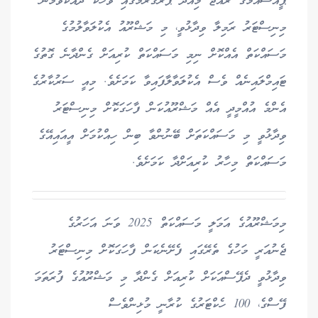
ޕީއެސްއެމްގެ ރާއްޖެ މިއަދު ޕްރޮގްރާމްގައި ވާހަކަ ދައްކަވަމުން
މިނިސްޓަރު ރަމިލާ ވިދާޅުވީ، މި މަޝްރޫއު އެކުލަވާލުމުގެ
މަސައްކަތް އެއްކޮށް ނިމި މަސައްކަތް ކުރިއަށް ގެންދާނެ ގޮތުގެ
ޓައިމްލައިނެއް ވެސް އެކުލަވާލާފައިވާ ކަމަށެވެ. މިއީ ސަރުކާރުގެ
އެންމެ އުއްމީދީ އެއް މަޝްރޫއުކަން ފާހަގަކޮށް މިނިސްޓަރު
ވިދާޅުވީ މި މަސައްކަތަށް ބޭނުންވާ ބިން ހިއްކުމަށް އީއައިއޭގެ
މަސައްކަތް މިހާރު ކުރިއަށްދާ ކަމަށެވެ.
މިމަޝްރޫއުގެ އަމަލީ މަސައްކަތް 2025 ވަނަ އަހަރުގެ
ޖެނުއަރީ މަހުގެ ތެރޭގައި ފެށޭނެކަން ފާހަގަކޮށް މިނިސްޓަރު
ވިދާޅުވީ ދެފޭސްއަކަށް ކުރިއަށް ގެންދާ މި މަޝްރޫއުގެ ފުރަތަމަ
ފޭސްގެ، 100 ހެކްޓަރުގެ ކުރާނީ މުޅިންވެސް