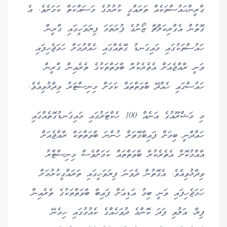
ގްރީންހައުސްތަކެއް ތަރައްގީ ކުރުމުގެ މަސައްކަތް ކަމަށެވެ. އެ
ގޮތުން އެގްރިކަލްޗާ ޒޯނުގެ ފުރަތަމަ ފިޔަވަހީގައި ގްރީން
ހައުސްތަކުގައި މައިގަނޑު ގޮތެއްގައި ހެއްދުމަށް ހަމަޖެހިފައި
ވަނީ ރާއްޖެއަށް އެތެރެކުރާ ބާވަތްތަކުގެ ތެރެއިން ގްރީން
ހައުސްގައި ހެއްދޭ ބާވަތްތައް ކަމަށް މިނިސްޓަރު ވިދާޅުވިއެވެ.
މި މަޝްރޫއުގެ އަނެއް 100 ހެކްޓަރުގައި މައިގަނޑުގޮތެއްގައި
ހައްދާނީ ބިމަށް ފައިބާގޮތަށް ހުންނަ ބާވަތްތަކާ ރާއްޖެއަށް
އާއްމުކޮށް އެތެރެކުރާ ބާވަތްތައް ކަމަށްވެސް މިނިސްޓްރު
ވިދާޅުވިއެވެ. އެގޮތުން ދެވަނަ ފިޔަވަހީގައި ތަރައްގީކުރުމަށް
ހަމަޖެހިފައި ވަނީ ބިމު އަޑިއަށް ފައިބާ ބާވަތްތަކުގެ ތެރެއިން
ފިޔާ، އަލުވި ފަދަ ކޮންމެ ދުވަހެއްގެ ކެއުމުގައި ހިމެނޭ