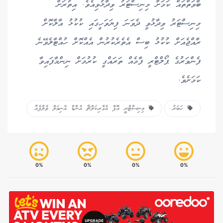
ބާވަތްތައް ކަމަށް މިނިސްޓަރު ވިދާޅުވިއެވެ. އިތުރަށް
މިނިސްޓަރު ވިދާޅުވީ ދެވަނަ ފިޔަވަހީގައި ކުކުޅު އާލާކޮށް
ރާއްޖެއަށް ކުކުޅު ބިސް އެތެރެކުރުން އެއްކޮށް ހުއްޓާލެވޭނެ
ފެންވަރުގެ ޕޯލްޓްރީ ފާމެއް ތަރައްގީ ކުރުމަށް ނިންމާފައިވާ
ކަމަށެވެ.
ހަބަރު
މިނިސްޓްރީ އޮފް އެގްރިކަލްޗާ އެންޑް އެނިމަލް ވެލްފެއާ
0%
0%
0%
0%