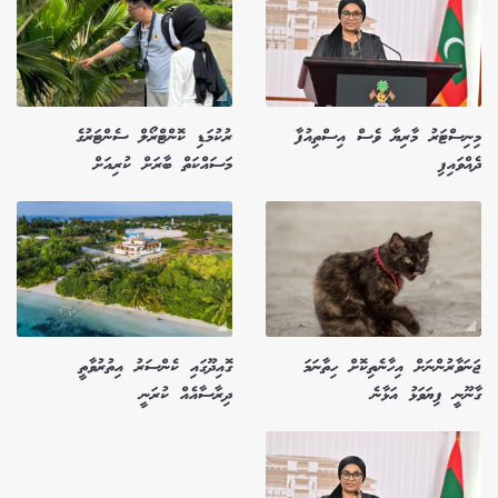
މިނިސްޓަރު މާރިޔާ ވެސް އިސްތިއުފާ
ރުކުމަޑި ކޮންޓްރޯލް ސެންޓަރުގެ
ދެއްވައިފި
މަސައްކަތް ބާރަށް ކުރިއަށް
ޖަނަވާރުންނަށް އިހާނެތިކޮށް ހިތާނަމަ
ގޮއިދޫގައި ކެންސަރު އިތުރުވާތީ
ގާނޫނީ ފިޔަވަޅު އަޅާނެ
ދިރާސާއެއް ކުރަނީ