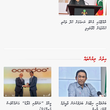
ރާއްޖޭގައި އެންމެ ރަނގަޅަށް ހެދޭ ތަކެތި
ހެއްދުމަށް ގޮވާލައިފި
އިތުރު ލިޔުންތައް
ބަރުލަމާނީ ނިޒާމަށް ބަދަލުކުރަން ތާއީދެއް
މީރާގެ "ރަންލާރި އެވޯޑު" އަނެއްކާވެސް
ނޫން: ޔާމީން
އުރީދޫއަށް!