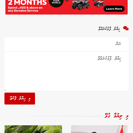
ޚިޔާލު ފާޅުކުރައްވާ
މި ހިޔާލު ފޮނުވާ'
މި ލިޔުމާ ގުޅޭ