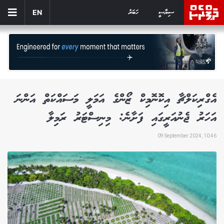
ސިޔާސީ
ހަބަރު
EN
އެގްރިކަލްޗާ އިކޮނޮމިކް ޒޯންގެ އަމަލީ މަސައްކަތް އަންނަ
އަހަރު ޖެނުއަރީގައި ފަށާނެ: މިނިސްޓަރު ރަމިލާ
09 September 2024, 10:46