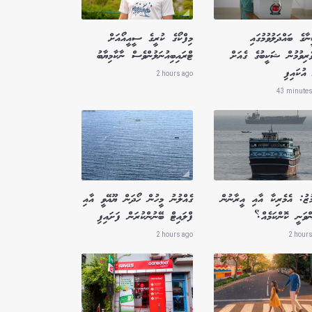
ާގެ ބައްދަލުވުމުގައި
މިފްކޯގެ ކުރީގެ ސީއީއޯއަށް
ެރިވުމުން ޝަކީބުގެ ގެއަށް
ޓްރައިބިއުނަލުންވެސް ނާކާމިޔާބު
އުކައިފި
2 hours ago
43 minutes
ުޒު: އެމެރިކާ އާއި އީރާނުން
ގެއްލުނު މީހުން ހޯދަން ޔޫއޭވީ އާއި
ްވަނީ ކޮންކަމެއް؟
ފްލައިޓް ބޭނުންކުރަން ފަށައިފި
2 hours ago
2 hours