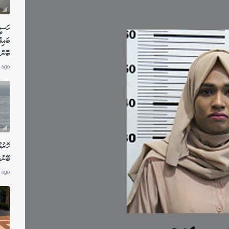
ހަސީނ
ބައިވ
ބޮން 
 ago
ހޮރުމ
ބޭނުނ
 ago