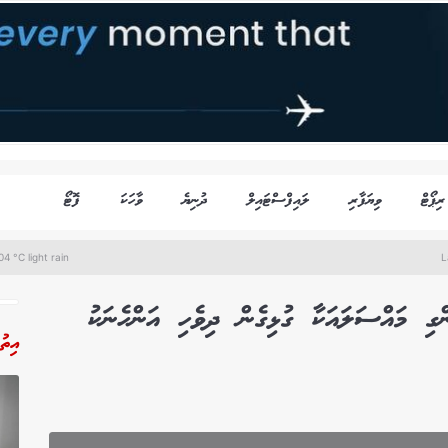
ރިޕޯޓް
ވިޔަފާރި
ލައިފްސްޓައިލް
ދުނިޔެ
ވާހަކަ
ފޮޓޯ
4 °C light rain
L
ްގި މައްސަލައަކާ ގުޅިގެން ދިވެހި އަންހެނަކު
އިތު