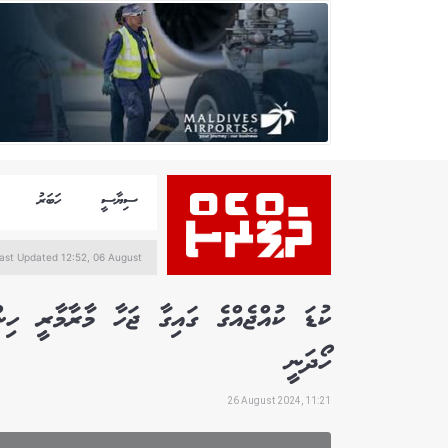
ސިޔާސީ
ހަބަރު
ast Updated 12:52, 06 August
ކުޑަ ކުއްޖެއްގެ ގައިގާ ޖަހާ މާރާމާރީ ހިނ
ހޯދަނީ
26 August 2024, 11:21