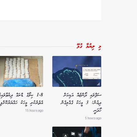
މި ލިޔުމާ ގުޅޭ
ސަޕްލައި ދޯންޏެއް އަޑިއަށް
1.8 ކިލޯގެ ޑްރަގް ދިރުވާލައިގ
ދިއުން: 3 މީހަކު ގެއްލިގެން
އެތެރެކުރި މީހަކު ހައްޔަރުކޮށްފި
ހޯދަނީ
15 hours ago
5 hours ago