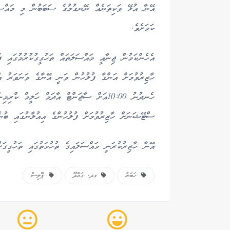
އޭނާ އުޅޭ ވަކިތަނެއް ނޭނގުމުގެ ސަބަބުން މި މައްސަލަ
ކަމަށެވެ.
އެހެންކަމުން ޖިނާއީ މައްސަލަތައް ތަހުގީގުކުރުމުގައި ފު
ހެނދުނު 10:00އަށް ސާޖަންޓް އާދަމް ހަލީމ
ސްޓޭޝަނަށް ހާޒިރުވުމަށް ފުލުހުންގެ އިއުލާނުގައި ބުނެފ
އޭނާ ހާޒިރުކުރަނީ މައްސަލައިގެ ތުހުމަތުގައި ތަހުގީގަ
ހަބަރު
ގދ. ގައްދޫ
ޕޮލިސް