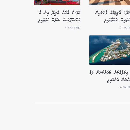
ަތު: އޯޓިޒަމްގެ ވާހަކައިން
އަވަސް އާއެކު އުރީދޫ އިން އާ
ްތެރިން ރޮއްވާލައިފި
އެކްސްޕްރެސް ޝޮޕެއް ހުޅުވައިފި
4 hours ago
3 hours
ތިލަފުއްޓަށް ބަދަލުކުރަން ފަޅު
ުރަން އަންގައިފި
4 hours