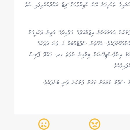
އިގެ ތަހުގީގަށް އޭނާ ހާޒިރުވުމަށް ޗިޓު ރައްދުކުރެވިފައި ނުވާ
ލުހުން އަމަލުކުރާނެ އިޖުރާއަތުގެ ގަވާއިދުގެ މަތިން ތަހުގީގަށް
ހާޒިރުވުމަށް އަންގާ ފުލުހުން ވަނީ އޭނާގެ ވަނަވަރު އާންމުކޮށްފައެވެ. އެގޮތުން ސެޕްޓެމްބަރު 2 ވަނަ ދުވަހުގެ
ް ކްރިމިނަލް އިންވެސްޓިގޭޝަން ބިލްޑިން ނުވަތަ ގދ. ގައްދޫ ޕޮލިސް
ައިވެއެވެ.
ށް ސުވާލު ކުރުމަށް ކަމަށް ފުލުހުން ވަނީ ބުނެފައެވެ.