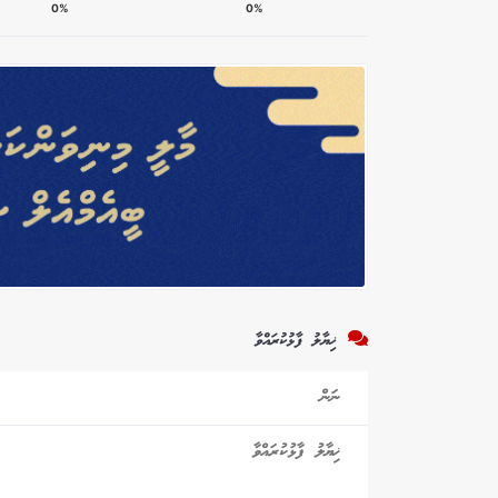
0%
0%
ޚިޔާލު ފާޅުކުރައްވާ