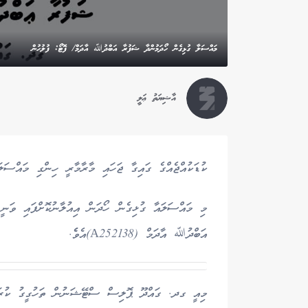
މައްސަލާ ގުޅިގެން ހޯދަމުންދާ ޝަފުރާ އަބްދުﷲ އާދަމް/ ފޮޓޯ: ފުލުހުން
އާޝިޔަތު ޢަލީ
ކުޑަކުއްޖެއްގެ ގައިގާ ޖަހައި މާރާމާރީ ހިންގި މައްސަލަ
އަބްދުﷲ އާދަމް (A252138)އެވެެ.
މިއީ ގދ. ގައްދޫ ޕޮލިސް ސްޓޭޝަނުން ތަހުގީގު ކުރަމު