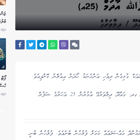
ޖަންނ
ބެލުނ
 ago
އަކާ ގުޅިގެން ދިވެހި އަންހެނަކު ހޯދަން އިއުލާނު ކޮށްފިއެވެ.
ޕޯޓް 
ހުސްކ
މި މައްސަލައާ ގުޅިގެން ހޯދަން އިއުލާނުކޮށްފައި ވަނީ ގދ. ގައްދޫ، ދިލާވަރުގޭ އުމުރުން 25 އަހަރުގެ ޝަފުރާ
 ago
ންދާ މައްސަލައެއް ކަމަށް ފުލުހުން ބުނެއެވެ. ފުލުހުން ބުނީ