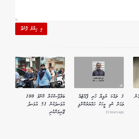
މި ހިޔާލު ފޮނުވާ'
ެން
3 ލައްކަ ރުފިޔާ ހުރި ފޮއްޓެއް
ބަލާފާސްކުރާ ކޮންމެ 100
ވަގަށް ނެގި މީހަކު ހައްޔަރުކޮށްފި
އުޅަނދަކުން 51 އުޅަނދު
ޖޫރިމަނާކުރި
22 hours ago