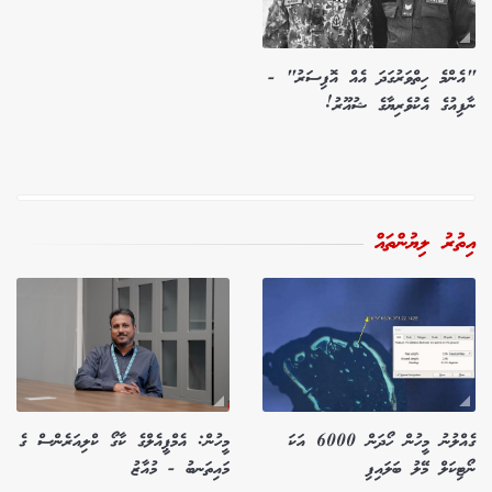
"އެންމެ ހިތްވަރުގަދަ އެއް އޮފިސަރު" -
ނާފިއުގެ އެކުވެރިޔާގެ ޝުއޫރު!
އިތުރު ލިޔުންތައް
ގެއްލުނު މީހުން ހޯދަން 6000 އަކަ
މީހުން: އެމްޕީއެލްގެ ކާގޯ ކްލިއަރެންސް ގެ
ނޯޓިކަލް މޭލު ބަލައިފި
މައިތަނބު - މުއާޒު