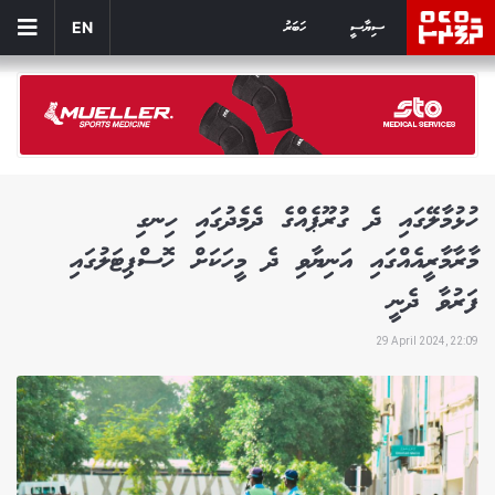
ސިޔާސީ
ހަބަރު
EN
ހުޅުމާލޭގައި ދެ ގުރޫޕެއްގެ ދެމެދުގައި ހިނގި
މާރާމާރީއެއްގައި އަނިޔާވި ދެ މީހަކަށް ހޮސްޕިޓަލުގައި
ފަރުވާ ދެނީ
29 April 2024, 22:09