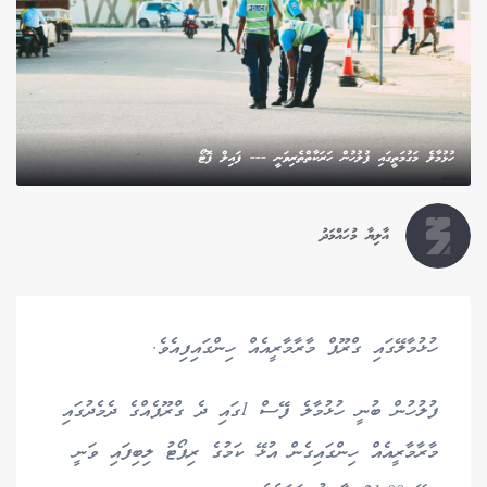
ހުޅުމާލެ މަގުމަތީގައި ފުލުހުން ހަރަކާތްތެރިވަނީ --- ފައިލް ފޮޓޯ
އާލިޔާ މުހައްމަދު
ހުޅުމާލޭގައި ގްރޫޕް މާރާމާރީއެއް ހިންގައިފިއެވެ.
ފުލުހުން ބުނީ ހުޅުމާލެ ފޭސް 1ގައި ދެ ގްރޫޕެއްގެ ދެމެދުގައި
މާރާމާރީއެއް ހިންގައިގެން އުޅޭ ކަމުގެ ރިޕޯޓު ލިބިފައި ވަނީ