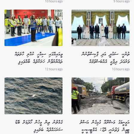
10 hours ago
9 hours ago
ތުރުކީ، ސައުދީ އަދި ޕާކިސްތާނުން
ވީއައިއޭގައި ސިއްހީ ކުއްލި ހާލަތައް
ވަރުގަދަ ދިފާއީ އެއްބަސްވުމެއް
ތައްޔާރުވާން ހަރަކާތެއް ބާއްވައިފި
12 hours ago
10 hours ago
އަމީނީމަގު މަޝްރޫއާ ގުޅިގެން އަސްލު
ގެއްލުނު ތިން މީހުން ހޯދުމަށް ބޮޑު
ޓީވީން ފަތުރަނީ ދޮގު: އެމްޓީސީސީ
ސަރަހައްދެއް ބަލައިފި