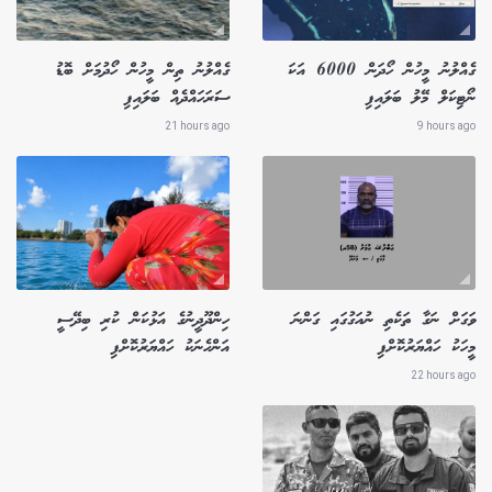
ގެއްލުނު މީހުން ހޯދަން 6000 އަކަ
ގެއްލުނު ތިން މީހުން ހޯދުމަށް ބޮޑު
ނޯޓިކަލް މޭލު ބަލައިފި
ސަރަހައްދެއް ބަލައިފި
21 hours ago
9 hours ago
ވަގަށް ނަގާ ތަކެތި ނުއަގުގައި ގަންނަ
ހިންދޫދީނުގެ އަޅުކަން ކުރި ބިދޭސީ
މީހަކު ހައްޔަރުކޮށްފި
އަންހެނަކު ހައްޔަރުކޮށްފި
22 hours ago