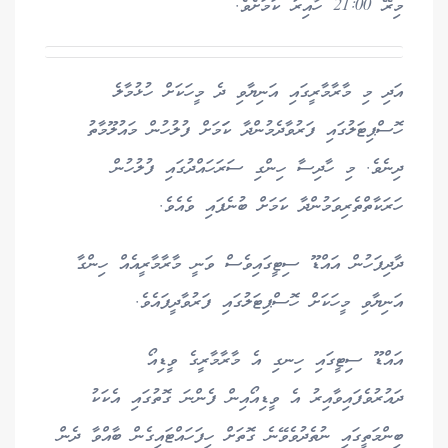
މިރޭ 21:00 ހާއިރު ކަމަށެވެ.
އަދި މި މާރާމާރީގައި އަނިޔާވި ދެ މީހަކަށް ހުޅުމާލެ
ހޮސްޕިޓަލުގައި ފަރުވާދެމުންދާ ކަަމަށް ފުލުހުން މައުލޫމާތު
ދިނެވެ. މި ހާދިސާ ހިންގި ސަރަހައްދުގައި ފުލުހުން
ހަރަކާތްތެރިވަމުންދާ ކަމަށް ބުނެފައި ވެއެވެ.
ދާދިފަހުން އައްޑޫ ސިޓީގައިވެސް ވަނީ މާރާމާރީއެއް ހިންގާ
އަނިޔާވި މީހަކަށް ހޮސްޕިޓަލުގައި ފަރުވާދީފައެވެ.
އައްޑޫ ސިޓީގައި ހިނގި އެ މާރާމާރީގެ ވީޑިއޯ
ދައުރުވެފައިވާއިރު އެ ވީޑިއޯއިން ފެންނަ ގޮތުގައި އެކަކު
ބިންމަތީގައި ނުތެދުވެވޭނެ ގޮތަށް ހިފަހައްޓައިގެން ބާއްވާ ދެން