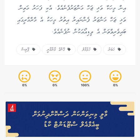
އިން މީހަކާ ވަޅި ޖަހާ މަންޒަރުފެނެއެވެ. އެކި ފަހަރު މަތިން
ވަޅި ޖަހާ މަންޒަރު ފެންނައިރު އިތުރު މީހަކު އެ މާރާމާރީގައި
ބައިވެރިވާތަން އެ ވީޑިއޯއަކުން ނުފެނެއެވެ.
ހަބަރު
ހުޅުމާލެ
ގޭންގް މާރާމާރީ
ޕޮލިސް
0%
0%
100%
0%