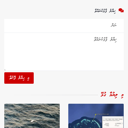
ޚިޔާލު ފާޅުކުރައްވާ
މި ހިޔާލު ފޮނުވާ'
މި ލިޔުމާ ގުޅޭ