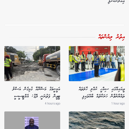
އިއުލާންކޮށްފި
އިތުރު ލިޔުންތައް
ވީއައިއޭގައި ސިއްހީ ކުއްލި ހާލަތައް
އަމީނީމަގު މަޝްރޫއާ ގުޅިގެން އަސްލު
ތައްޔާރުވާން ހަރަކާތެއް ބާއްވައިފި
ޓީވީން ފަތުރަނީ ދޮގު: އެމްޓީސީސީ
4 hours ago
1 hour ago