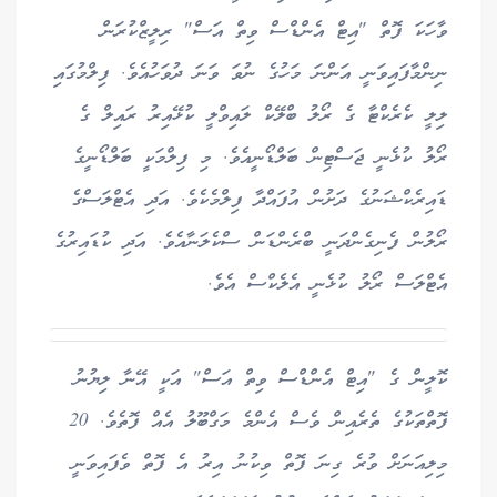
ވާހަކަ ފޮތް "އިޓް އެންޑްސް ވިތް އަސް" ރިލީޒްކުރަން
ނިންމާފައިވަނީ އަންނަ މަހުގެ ނުވަ ވަނަ ދުވަހުއެވެ. ފިލްމުގައި
ލިލީ ކެރެކްޓާ ގެ ރޯލު ބްލޭކް ލައިވްލީ ކުޅޭއިރު ރައިލް ގެ
ރޯލު ކުޅެނީ ޖަސްޓިން ބަލްޑޯނީއެވެ. މި ފިލްމަކީ ބަލްޑޯނީގެ
ޑައިރެކްޝަނުގެ ދަށުން އުފައްދާ ފިލްމެކެވެ. އަދި އެޓްލަސްގެ
ރޯލުން ފެނިގެންދަނީ ބްރެންޑަން ސްކެލަނާއެވެ. އަދި ކުޑައިރުގެ
އެޓްލަސް ރޯލު ކުޅެނީ އެލެކްސް އެވެ.
ކޮލީން ގެ "އިޓް އެންޑްސް ވިތް އަސް" އަކީ އޭނާ ލިޔުނު
ފޮތްތަކުގެ ތެރެއިން ވެސް އެންމެ މަގްބޫލު އެއް ފޮތެވެ. 20
މިލިއަނަށް ވުރެ ގިނަ ފޮތް ވިކުނު އިރު އެ ފޮތް ވެފައިވަނީ