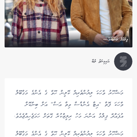
ފިލްމުގެ މަންޒަރެއް---
އައިމިނަތު ލުބާ
މަޝްހޫރު ވާހަކަ ލިޔުންތެރިޔާ ކޮލީން ހޫވާ ގެ އެންމެ މަގްބޫލް
ވާހަކަ ފޮތް "އިޓް އެންޑްސް ވިތް އަސް" އަށް ބިނާކޮށް
އުފައްދާ ފިލްމު އަންނަ މަހު ރިލީޒްކުރާ ގޮތަށް ހަމަޖެހިއްޖެއެވެ.
މަޝްހޫރު ވާހަކަ ލިޔުންތެރިޔާ ކޮލީން ހޫވާ ގެ އެންމެ މަގްބޫލް