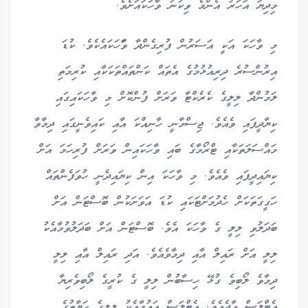
މިދިޔަ އަހަރު އެންމެ ވިކުނު ވާހަކައަށެވެ.
މި ވާހަކަ އަކީ އަސަރުން ފުރިގެންދާ ވާަހަކައެކެވެ. ކުޑަ
އިރުންސުރެ ދިރިއުޅުމުގެ އެތައް ކަންތައްތަކަކާއި ކުރިމަތި
ލަމުންދާ ލިލީގެ ކެރެކްޓާ ވަރަށް ފުންކޮށް މި ވާހަކައިގައި
ކިޔާދީފައި ވެއެވެ. ޖިސްމާނީ ހާނިއްކަ އާއި ކައިވެނީގައި ދިމާވާ
މައްސަލަތަކާއި ޓްރޯމާގެ ބައި ވާހަކައިން ވަރަށް ފުރިހަމަ އަށް
ކިޔައިދީފައި ވެއެވެ. މި ވާހަކަ އިން ކިޔައިދެނީ ހުވަފެންތައް
ހަގީގަތަކަށް ހެދުމަށްޓަކައި ކުޑަ އަވަށަކުން ބޮސްޓަން އަށް
ބަދަލުވި ލިލީ ގެ ވާހަކަ އެވެ. ބޮސްޓަން އަށް ބަދަލުވުމާއެކު
ލިލީ އަށް ރައިލް އާއި ދިމާވެއެވެ. އަދި ރައިލް އާއި ލިލީ
ދިމާވެ ލޯބިވެ ގުޅޭ ހިސާބުން ލިލީ ގެ ކުރީގެ ލޯބިވެރިޔާ
އެޓްލަސް އާދެއެވެ. އެޓްލަސް އައުމާއެކު ލިލީގެ ހަޔާތުގެ