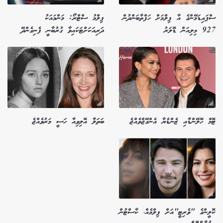
ސްޕައިޑަމޭންގެ އާ ފިލްމަށް ހަފްތާބަންދުން
ފިލްމު ސްޓްރޯ: މަންމައަކު
927 މިލިއަން ޑޮލަރު
ދަރިއަކަށްޓަކައިވާ ގުރުބާނީ ފެނިގެންދޭ
ޓޮމް ހޮލޭންޑާއި ޒެންޑެޔާ އެންގޭޖްވެއްޖެ
ބަތަލާ އޮލިވިއާ ހަސީ މަރުވެއްޖެ
ކޮލީންގެ "ވެރިޓީ"އަށް ފިލްމެއް، ކާސްޓުން