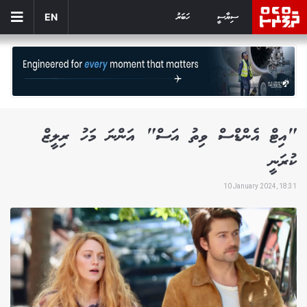
ސިޔާސީ
ހަބަރު
EN
"އިޓް އެންޑްސް ވިތު އަސް" އަންނަ މަހު ރިލީޒް
ކުރަނީ
10 January 2024, 18:31