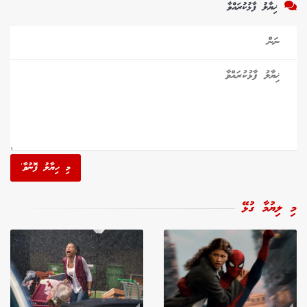
ޚިޔާލު ފާޅުކުރައްވާ
މި ހިޔާލު ފޮނުވާ'
މި ލިޔުމާ ގުޅޭ