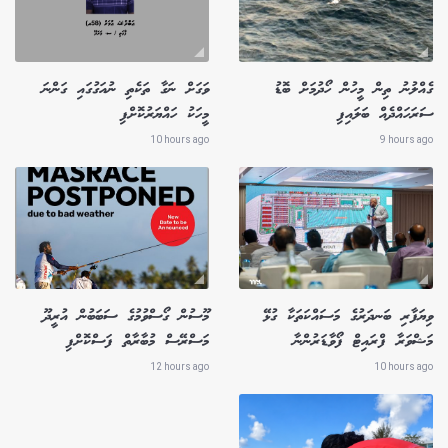
ގެއްލުނު ތިން މީހުން ހޯދުމަށް ބޮޑު
ވަގަށް ނަގާ ތަކެތި ނުއަގުގައި ގަންނަ
ސަރަހައްދެއް ބަލައިފި
މީހަކު ހައްޔަރުކޮށްފި
10 hours ago
9 hours ago
ވިޔަފާރި ބަނދަރުގެ މަސައްކަތަކާ ގުޅޭ
މޫސުން ގޯސްވުމުގެ ސަބަބުން އުރީދޫ
މަޝްވަރާ ފްރައިޓް ފޯވާޑަރުންނާ
މަސްރޭސް މުބާރާތް ފަސްކޮށްފި
12 hours ago
10 hours ago