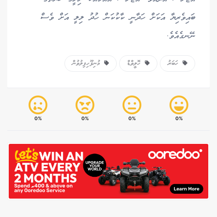
ބައިވެރިޔާ އަކަށް ހަދާނީ ކާކުކަން ހުދު ލިލީ އަށް ވެސް
ނޭނގެއެވެ.
ހަބަރު
ހޮލީވްޑް
މުނިފޫހިފިލުވުން
0%
0%
0%
0%