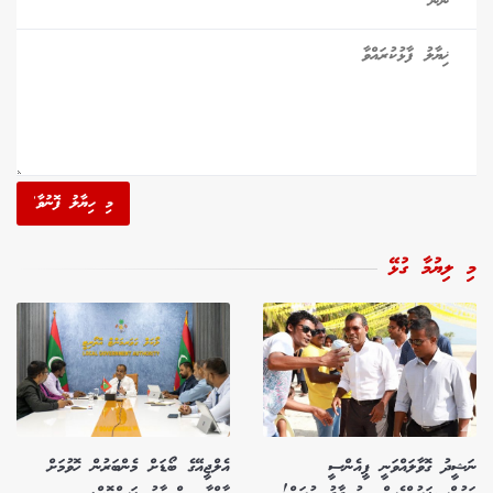
މި ހިޔާލު ފޮނުވާ'
މި ލިޔުމާ ގުޅޭ
ނަޝީދު ގޮވާލައްވަނީ ޕީއެންސީ
އެލްޖީއޭގެ ބޯޑަށް މެންބަރުން ހޮވުމަށް