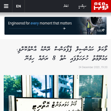
ސިޔާސީ
ހަބަރު
EN
ލޯކަލް ކައުންސިލް ޕާފޯމަންސް ރޭންކު އާންމުކޮށްފި،
މައުލޫމާތު ހުށަހަޅާފައި ނުވާ 8 ރަށެއް ހިމެނޭ
24 December 2023, 19:20