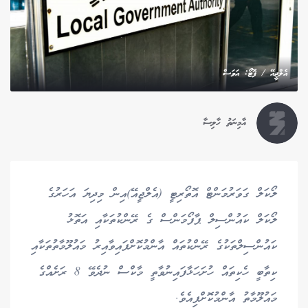
އެލްޖީއޭ / ފޮޓޯ: އަވަސް
އާމިނަތު ހާލިސާ
ލޯކަލް ގަވަރުމަންޓް އޮތޯރިޓީ (އެލްޖީއޭ)އިން މިދިޔަ އަހަރުގެ
ލޯކަލް ކައުންސިލް ޕާފޯމަންސް ގެ ރޭންކުތަކާއި އަތޮޅު
ކައުންސިލްތަކުގެ ރޭންކުތައް އާންމުކޮށްފައިވާއިރު މައުލޫމާތުތަކާއި
ކިތާބީ ހެކިތައް ހުށަހަޅާފައިނުވާތީ މާކްސް ނުދެވޭ 8 ރަށެއްގެ
މައުލޫމާތު އާންމުކޮށްފިއެވެ.