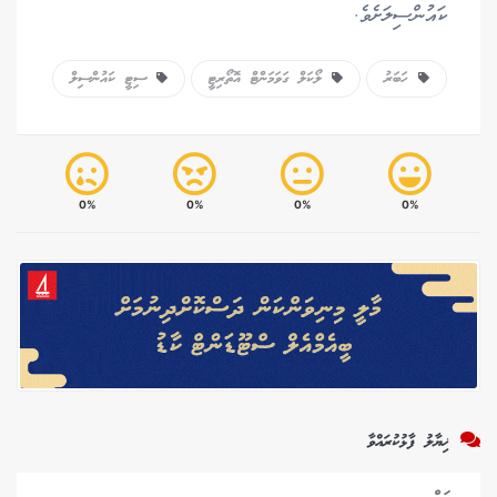
ކައުންސިލަށެވެ.
ހަބަރު
ލޯކަލް ގަވަމަންޓް އޮތޯރިޓީ
ސިޓީ ކައުންސިލް
0%
0%
0%
0%
ޚިޔާލު ފާޅުކުރައްވާ