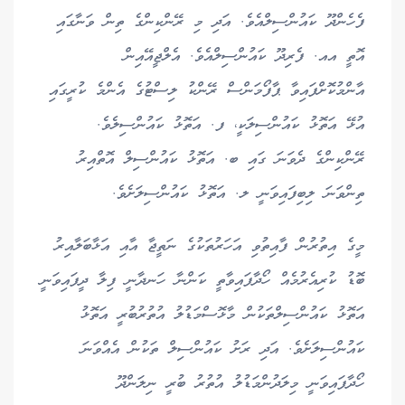
ފެހެންދޫ ކައުންސިލްއެވެ. އަދި މި ރޭންކިންގެ ތިން ވަނާގައި
އޮތީ އއ. ފެރިދޫ ކައުންސިލްއެވެ. އެލްޖީއޭއިން
އާންމުކޮށްފައިވާ ޕާފޯމަންސް ރޭންކު ލިސްޓުގެ އެންމެ ކުރީގައި
އުޅޭ އަތޮޅު ކައުންސިލަކީ، ފ. އަތޮޅު ކައުންސިލެވެ.
ރޭންކިންގެ ދެވަނަ ގައި ބ. އަތޮޅު ކައުންސިލް އޮތްއިރު
ތިންވަނަ ލިބިފައިވަނީ ލ. އަތޮޅު ކައުންސިލަށެވެ.
މީގެ އިތުރުން ފާއިތުވި އަހަރުތަކުގެ ނަތީޖާ އާއި އަޅާބަލާއިރު
ބޮޑު ކުރިއެރުމެއް ހޯދާފައިވާތީ ކަންނާ ހަނދާނީ ފިލާ ދީފައިވަނީ
އަތޮޅު ކައުންސިލްތަކުން މާޅޮސްމަޑުލު އުތުރުބުރީ އަތޮޅު
ކައުންސިލަށެވެ. އަދި ރަށު ކައުންސިލް ތަކުން އެއްވަނަ
ހޯދާފައިވަނީ މިލަދުންމަޑުލު އުތުރު ބުރީ ނިލަންދޫ