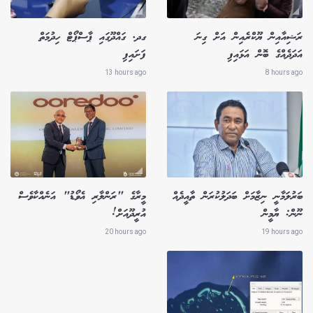
ރަޝިއާއިން ޔޫކްރެއިން އަށް ގިނަ
ގދ. ގައްދޫގައި ޕާސްޕޯޓް ހިދުމަތް
އަދަދެއްގެ ބޮން އަޅައިފި
ފަށައިފި
13 hours ago
8 hours ago
ބަރުލަމާނީ ނިޒާމަށް ބަދަލުކުރަން ތާއީދެއް
މީރާގެ "ރަންލާރި އެވޯޑު" އަނެއްކާވެސް
ނޫން: ޔާމީން
އުރީދޫއަށް!
20 hours ago
19 hours ago