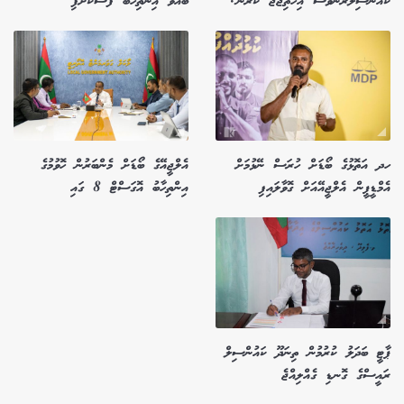
ކައުންސިލަރުންވެސް އިހުތިޖާޖު ކުރަން!
ބާއްވާ އިންތިހާބު ފަސްކޮށްފި
ހދ އަތޮޅުގެ ބޯޑަށް ހުރަސް ނޭޅުމަށް
އެލްޖީއޭގެ ބޯޑަށް މެންބަރުން ހޮވުމުގެ
އެމްޑީޕީން އެލްޖީއޭއަށް ގޮވާލައިފި
އިންތިހާބު އޮގަސްޓް 8 ގައި
ޕާޓީ ބަދަލު ކުރުމުން ތިނަދޫ ކައުންސިލް
ރައީސްގެ ގޮނޑި ގެއްލިއްޖެ