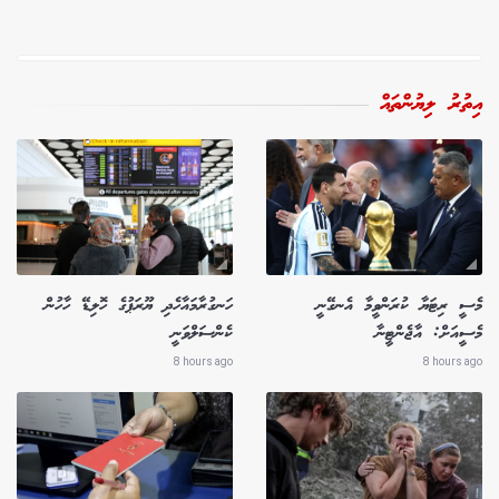
އިތުރު ލިޔުންތައް
މެސީ ރިޓަޔާ ކުރަންވީމާ އެނގޭނީ
ހަނގުރާމައާހެދި ޔޫރަޕުގެ ހޮލިޑޭ ހާހުން
މެސީއަށް: އާޖެންޓީނާ
ކެންސަލްވަނީ
8 hours ago
8 hours ago