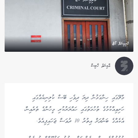
ކްރިމިނަލް ކޯޓް
އާމިނަތު ހާލިސާ
މާލޭގައި ހިންގަމުން ދިޔަ ދިވެހި ބޭސް ކުލިނިކެއްގައި
ހަށިވިއްކުމުގެ ތުހުމަތުގައި ހައްޔަރުކުރި މީހުންގެ ތެރެއިން،
އެކެއްގެ ބަންދަށް އިތުރު 10 ދުވަސް ޖަހައިފިއެވެ.