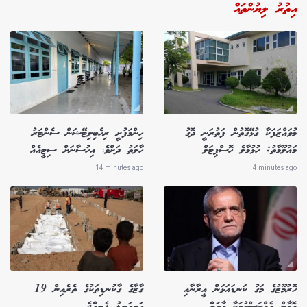
އިތުރު ލިޔުންތައް
މުވައްޒަފަކާ ގުޅޭގޮތުން ފަތުރަނީ ދޮގު
ހިންމަފުށީ ރިހެބިލިޓޭޝަން ސެންޓަރު
މައުލޫމާތު: ހުޅުމާލެ ހޮސްޕިޓަލް
ހާލަތު ދަށްވެ، އިހުސާނަށް ސިޓީއެއް
14 minutes ago
4 minutes ago
ހޮރުމޫޒުގެ މަގު ކަނޑައަޅަން އީރާނާއި
ގާޒާގެ ގާކުނޑިތަކުގެ ތެރެއިން 19
އޮމާން އެއްބަސްވުމަކާ ގާތަށް
ހަށިގަނޑު ފެނިއްޖެ