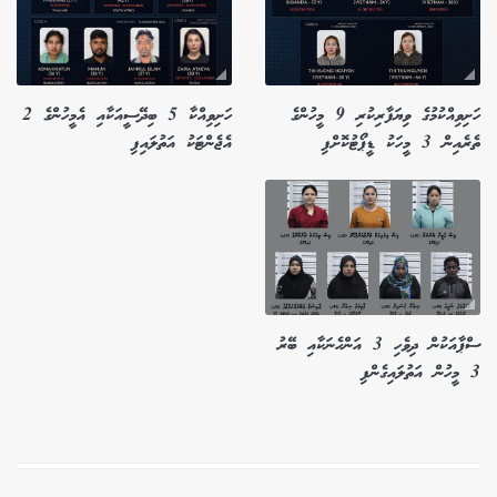
ހަށިވިއްކުމުގެ ވިޔަފާރިކުރި 9 މީހުންގެ
ހަށިވިއްކާ 5 ބިދޭސީއަކާއި އެމީހުންގެ 2
ތެރެއިން 3 މީހަކު ޑީޕޯޓުކޮށްފި
އެޖެންޓަކު އަތުލައިފި
ސްޕާއަކުން ދިވެހި 3 އަންހެނަކާއި ބޭރު
3 މީހުން އަތުލައިގެންފި