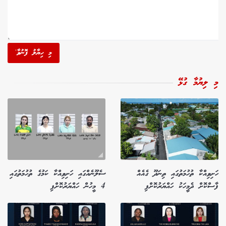
މި ހިޔާލު ފޮނުވާ'
މި ލިޔުމާ ގުޅޭ
ހަށިވިއްކާ ތުހުމަތުގައި ތިނަދޫ ގެއެއް
ސެލޫނެއްގައި ހަށިވިއްކާ ކަމުގެ ތުހުމަތުގައި
ފާސްކޮށް ދެމީހަކު ހައްޔަރުކޮށްފި
4 މީހުން ހައްޔަރުކޮށްފި