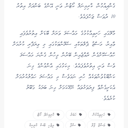
ގެންދިއުމުން، ކްރިމިނަލް ކޯޓުން ވަނީ އޭނާގެ ބަންދަށް އިތުރު
10 ދުވަސް ޖަހާފައެވެ.
މާލޭގައި ހަށިވިއްކުމުގެ މައްސަލަ ވަރަށް ބޮޑަށް އިތުރުވެފައި
ވާއިރު، މަސާޖު ޕާލާތަކާއި ސެލޫންތަކުގައި މި ވިޔަފާރި ކުރުމަށް
ހާއްސަކޮށްގެން ރާއްޖެއިން ބޭރުން މީހުން ގެންނަ މައްސަލަ
ވެސް ވަނީ އިތުރުވެފައެވެ. މިކަމުގައި އާންމުންގެ ގިނަ
ކަންބޮޑުވުންތަކެއް ހުރި ނަމަވެސް މި މައްސަލަ ހައްލުކުރުމަށް
އެކަށީގެންވާ ފިޔަވަޅުތައް ނޭޅޭކަމަށް ގިނަ ބަޔަކު ގަބޫލު
ކުރެއެވެ.
ހަށިވިއްކުން
ހަބަރު
ކްރިމިނަލް ކޯޓް
މަސާޖް ޕާލާ
ސްޕާ
ދިވެހި ބޭސް ކްލިނިކް