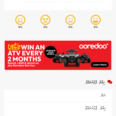
0%
0%
0%
0%
ޚިޔާލު ފާޅުކުރައްވާ