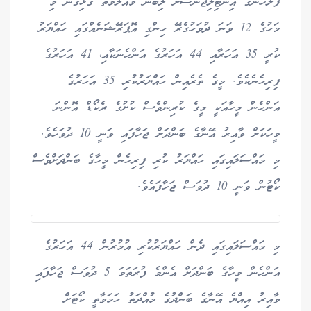
ފުލުހުންގެ އިންޓިލިޖެންސަށް ލިބުނު މައުލޫމާތާ ގުޅިގެން މި
މަހުގެ 12 ވަނަ ދުވަހުގެރޭ ހިންގި އޮޕަރޭޝަނެއްގައި ހައްޔަރު
ކުރީ 35 އަހަރާއި 44 އަހަރުގެ އަންހެނަކާއި، 41 އަހަރުގެ
ފިރިހެނެކެވެ. މީގެ ތެރެއިން ހައްޔަރުކުރި 35 އަހަރުގެ
އަންހެން މީހާއަކީ މީގެ ކުރިންވެސް ކުށުގެ ރެކޯޑް އޮންނަ
މީހަކަށް ވާއިރު އޭނާގެ ބަންދަށް ޖަހާފައި ވަނީ 10 ދުވަހެވެ.
މި މައްސަލައިގައި ހައްޔަރު ކުރި ފިރިހެން މީހާގެ ބަންދަށްވެސް
ކޯޓުން ވަނީ 10 ދުވަސް ޖަހާފައެވެ.
މި މައްސަލައިގައި ދެން ހައްޔަރުކުރި އުމުރުން 44 އަހަރުގެ
އަންހެން މީހާގެ ބަންދަށް އެންމެ ފުރަތަމަ 5 ދުވަސް ޖަހާފައި
ވާއިރު އިއްޔެ އޭނާގެ ބަންދުގެ މުއްދަތު ހަމަވާތީ ކޯޓަށް