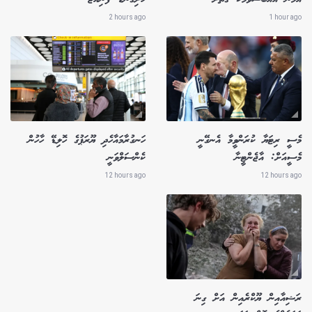
2 hours ago
1 hour ago
މެސީ ރިޓަޔާ ކުރަންވީމާ އެނގޭނީ
ހަނގުރާމައާހެދި ޔޫރަޕުގެ ހޮލިޑޭ ހާހުން
މެސީއަށް: އާޖެންޓީނާ
ކެންސަލްވަނީ
12 hours ago
12 hours ago
ރަޝިއާއިން ޔޫކްރެއިން އަށް ގިނަ