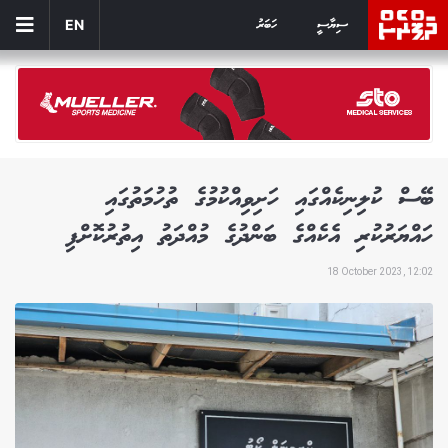
ސިޔާސީ
ހަބަރު
EN
ބޭސް ކުލިނިކެއްގައި ހަށިވިއްކުމުގެ ތުހުމަތުގައި
ހައްޔަރުކުރި އެކެއްގެ ބަންދުގެ މުއްދަތު އިތުރުކޮށްފި
18 October 2023, 12:02