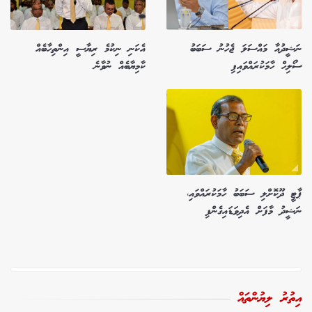
ނަޝީދުއާ މައްސަލަ ޖެހުނު ސަބަބު
އެކަނި ނިކުމެ ރިޔާސީ އިންތިހާބެއް
ސޯލިހް ހާމަކުރައްވައިފި
ކާމިޔާބެއް ނުވާނެ
ޕާޓީ ދޫކޮށްލި ސަބަބު ހާމަކުރައްވައި،
ނަޝީދު މާފަށް އެދިވަޑައިގެންފި
އިތުރު ލިޔުންތައް