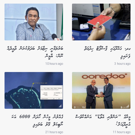
ގދ. ގައްދޫގައި ޕާސްޕޯޓް ހިދުމަތް
ބަރުލަމާނީ ނިޒާމަށް ބަދަލުކުރަން ތާއީދެއް
ފަށައިފި
ނޫން: ޔާމީން
10 hours ago
3 hours ago
މީރާގެ "ރަންލާރި އެވޯޑު" އަނެއްކާވެސް
ގެއްލުނު މީހުން ހޯދަން 6000 އަކަ
އުރީދޫއަށް!
ނޯޓިކަލް މޭލު ބަލައިފި
21 hours ago
11 hours ago