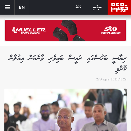
ސިޔާސީ
ހަބަރު
EN
ރިޔާސީ ބަހުސްގައި ރައީސް ބައިވެރި ވާނެކަން އިއުލާން
ކޮށްފި
27 August 2023, 13:29