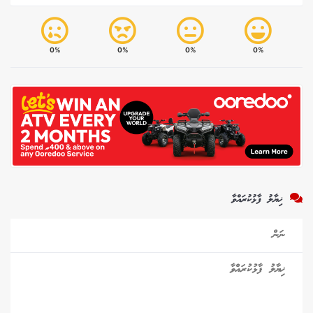
0%
0%
0%
0%
ޚިޔާލު ފާޅުކުރައްވާ