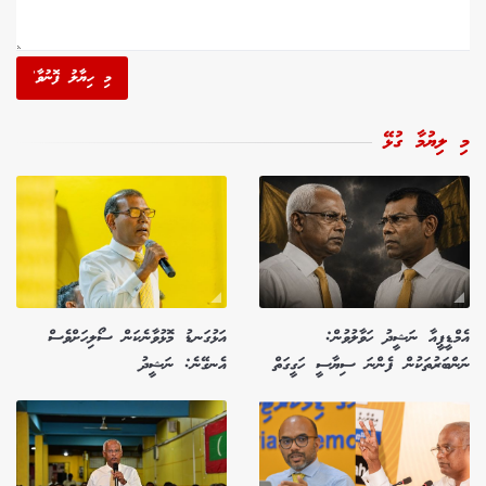
މި ހިޔާލު ފޮނުވާ'
މި ލިޔުމާ ގުޅޭ
އެމްޑީޕީއާ ނަޝީދު ހަވާލުވުން:
އަޅުގަނޑު މޮޅުވާނެކަން ސޯލިހަށްވެސް
ނަންބަރުތަކުން ފެންނަ ސިޔާސީ ހަގީގަތް
އެނގޭނެ: ނަޝީދު