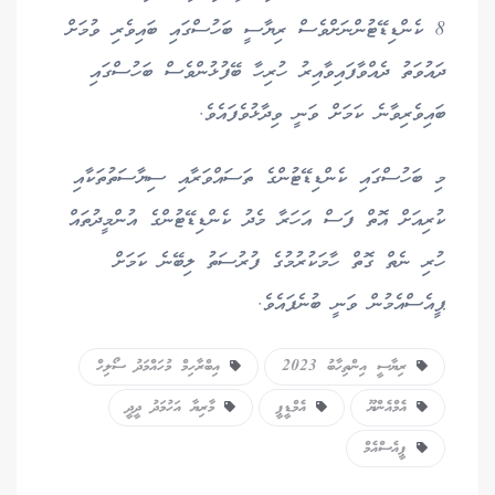
8 ކެންޑިޑޭޓުންނަށްވެސް ރިޔާސީ ބަހުސްގައި ބައިވެރި ވުމަށް
ދައުވަތު ދެއްވާފައިވާއިރު ހުރިހާ ބޭފުޅުންވެސް ބަހުސްގައި
ބައިވެރިވާނެ ކަމަށް ވަނީ ވިދާޅުވެފައެވެ.
މި ބަހުސްގައި ކެންޑިޑޭޓުންގެ ތަސައްވަރާއި ސިޔާސަތުތަކާއި
ކުރިއަށް އޮތް ފަސް އަހަރާ މެދު ކެންޑިޑޭޓުންގެ އުންމީދުތައް
ހުރި ނެތް ގޮތް ހާމަކުރުމުގެ ފުރުސަތު ލިބޭނެ ކަމަށް
ޕީއެސްއެމުން ވަނީ ބުނެފައެވެ.
ރިޔާސީ އިންތިހާބު 2023
އިބްރާހިމް މުހައްމަދު ސޯލިހް
އެމްއެންޔޫ
އެމްޑީޕީ
މާރިޔާ އަހުމަދު ދީދީ
ޕީއެސްއެމް