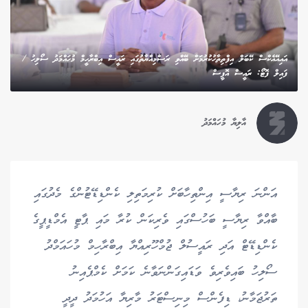
އައިއޭއެކްސް ކޭބަލް އިފްތިތާހުކުރުމަށް ބޭއްވި ރަސްމިއްޔާތުގައި ރައީސް އިބްރާހީމް މުހައްމަދު ސޯލިހު /
ފައިލް ފޮޓޯ: ރައީސް އޮފީސް
އާލިޔާ މުހައްމަދު
އަންނަ ރިޔާސީ އިންތިހާބަށް ކުރިމަތިލި ކެންޑިޑޭޓުންގެ މެދުގައި
ބާއްވާ ރިޔާސީ ބަހުސްގައި ވެރިކަން ކުރާ މައި ޕާޓީ އެމްޑީޕީގެ
ކެންޑިޑޭޓް އަދި ރައީސުލް ޖުމްހޫރިއްޔާ އިބްރާހިމް މުހައަމްދު
ސޯލިހު ބައިވެރިވެ ވަޑައިގަންނަވާނެ ކަމަށް ކެމްޕެއިނު
ތަރުޖަމާނު، ޑިފެންސް މިނިސްޓަރު މާރިޔާ އަހުމަދު ދީދީ