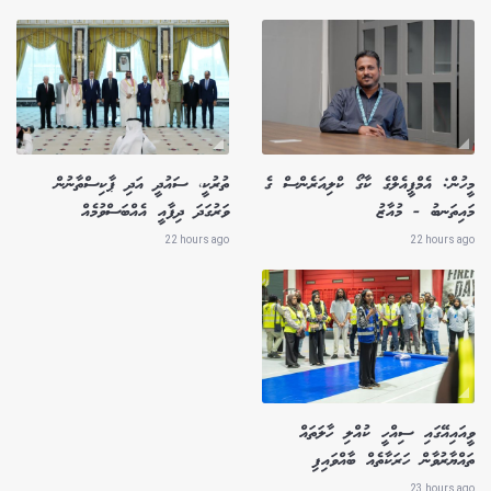
މީހުން: އެމްޕީއެލްގެ ކާގޯ ކްލިއަރެންސް ގެ
ތުރުކީ، ސައުދީ އަދި ޕާކިސްތާނުން
މައިތަނބު - މުއާޒު
ވަރުގަދަ ދިފާއީ އެއްބަސްވުމެއް
22 hours ago
22 hours ago
ވީއައިއޭގައި ސިއްހީ ކުއްލި ހާލަތައް
ތައްޔާރުވާން ހަރަކާތެއް ބާއްވައިފި
23 hours ago