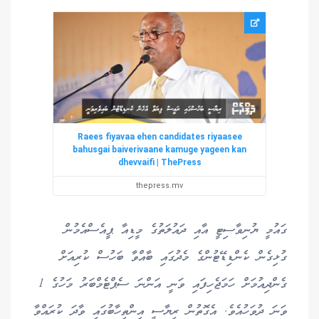
Raees fiyavaa ehen candidates riyaasee
bahusgai baiverivaane kamuge yageen kan
dhevvaifi | ThePress
thepress.mv
ގައުމީ ޔުނިވާސިޓީ އާއި ދައުލަތުގެ މީޑިއާ ޕީއެސްއެމުން
ގުޅިގެން ކެންޑިޑޭޓުންގެ މެދުގައި ބާއްވާ ބަހުސް ކުރިއަށް
ގެންދިއުމަށް ހަމަޖެހިފައި ވަނީ އަންނަ ސެޕްޓެމްބަރު މަހުގެ 1
ވަނަ ދުވަހުއެވެ. އެގޮތުން ރިޔާސީ އިންތިހާބުގައި ވާދަ ކުރައްވާ