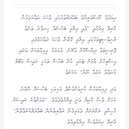
މިއަދުގެ ނޫސްވެރިންގެ ބައްދަލުވުމުގައި ވާހަކަ ދައްކަވަމުން
މާރިޔާ ވިދާޅުވީ "އެއީ އިލްމީ ބަހުސެއް ހިނގާނެ ތަނެއް،
ޔުނިވާސިޓީތަކުގައި އިލްމީ ގޮތުން ވާހަކަ ދައްކަވާފައި
ޕޮލިސީތައް ދިރާސާކޮށް އުޅޭނެ. އެކަމަކު މީޑިއާތަކަށް އަރައި
އިސްތިހާރު ވުމަށް ޓަކައި ކުރާ ބަހުސް ތަކަކީ ރައީސް ގަބޫލު
ކުރައްވާ ކަމެއް ނޫން" ކަމަށެވެ.
އަދި މީޑިއާތަކުން ކުރިއަށްގެންދާ ވަކިވަކި ބަހުސަށް ނާރާނެ
ކަަމަށް ވެސް މާރިޔާ ވަނީ ވިދާޅުވެފައެވެ. "އެއަށްވުރެ ރައީސަށް
މުހިންމީ ރަށްރަށަށް ވަޑައިގެން ރައްޔިތުންނާ ބައްދަލުކުރެއްވުން"
މާރިޔާ މިއަދުވެސް ވިދާޅުވިއެވެ.