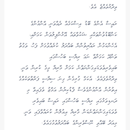
ވިދާޅުވެއްޖެ އެވެ.
ރައީސް އެންމެ ބޮޑު އިސްކަމެއް ދެއްވަނީ އާންމުންގެ
ކަންބޮޑުވުންތަކާއި ޝަކުވާތައް އޮޅުންފިލުވަން ކަމަށާއި،
އެހެންކަމުން ރައްޔިތުންނާ ބައްދަލު ކުރެއްވުމަށް ފަހު، ވަގުތު
ތަންދޭ ކަމަށްވާ ނަމަ ރިޔާސީ ބަހުސްގައި
ބައިވެރިވެވަޑައިގަންނަވާނެ ކަމަށް މާރިޔާ މީގެ ކުރިން ވަނީ
ވިދާޅުވެފައެވެ. އެކަމާ ގުޅިގެން ގިނަ ސިޔާސީ ފަރާތްތަކެއްގެ
އިތުރުން އާންމުންގެވެސް ފާޑުކިޔުން އަމާޒު ވެފައިވާ މި
ދަނޑިވަޅުގައި ރިޔާސީ ބަހުސްގައި ރައީސް ބައިވެރި
ވެވަޑައިގަންނަވާނެކަން މާރިޔާ އިއުލާން ކުރައްވާފައި ވަނީ
މިއަދު ބޭއްވި ނޫސްވެރިންގެ ބައްދަލުވުމުގައެވެ.