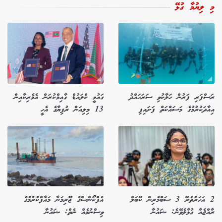
މި ލިޔުމާ ގުޅޭ
ރަސްފަރި ފަރުން ހަލާކުވި ސަރަހައްދު
ގައުމީ ކްލައުޑް ގާއިމްކުރަން އެމެރިކާއިން
އިއާދަކުރުމުގެ މަސައްކަތް ފަށައިފި
13 މިލިއަން ރުފިޔާގެ އެހީ
2 އަހަރުތެރޭ 3 ސަބްމެރިން ކޭބަލް
އެފްކޯންސްގެ ޖޫރިމަނާ މައާފްކުރުމުގެ
ރާއްޖެއާ ގުޅާލެވޭނެ: ޝައުނާ
ވިސްނުމެއް ނެތް: ޝައުނާ