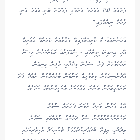
ފުރަތަމަ 100 ދުވަހުގެ ތެރޭގައި ފުއްދަން ބުނި ވައުދު ވަނީ
ފުއްދާ ނިންމާފައި،"
އެހެންނަމަވެސް، ކުރިއަރާފައިވާ ގައުމުތަށް ކަމަށްވާ އެމެރިކާ
އާއި އިނގިރޭސިވިލާތާއި ސިންގަޕޫރުގެ މޮޑެލްތަކުން މިސާލު
ދެއްކެވުމަށް ފަހު، ޝައުނާ ވިދާޅުވީ، މުޅިން މިނިވަން
އޭޖެންސީއަކުން ތިމާވެށީގެ ކަންކަން ބެލެހެއްޓުން، ރާއްޖެ ފަދަ
ތަރައްގީވަމުން އަންނަ ގައުމަކަށް އެކަށީގެންނުވާ ކަމަށެވެ.
އޭގެ ފަހުން، ވަހީދު ދެވަނަ ފަހަރަށް ސުވާލު
ތަކުރާރުކުރެއްވުމުން ސާފު ޖަވާބެއް ނުދެއްވައި ޝައުނާ
ވިދާޅުވީ، އީޕީއޭ ބާރުވެރިކުރުވުމަށް ޓެކްނިކަލް އެހީތެރިކަމާއި