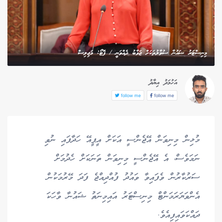
މިނިސްޓަރު ޝައުނާ ސުވާލުތަކަށް ޖަވާބު ދެއްވަނީ / ފޮޓޯ: މަޖިލިސް
އަހުމަދު އިޔާދު
follow me
follow me
މުޅިން މިނިވަން އޭޖެންސީ އަކަށް އީޕީއޭ ހަދާފައި ނުވި
ނަމަވެސް، އެ އޭޖެންސީ މިނިވަން ތަނަކަށް ހެދުމަށް
ސަރުކާރުން ވެފައިވާ ވައުދު ފުއްދިއްޖެ ފަދަ މޭރުމަކުން
އެންވަޔަރަމަންޓް މިނިސްޓަރު އައިމިނަތު ޝައުނާ ވާހަކަ
ދައްކަވައިފިއެވެ.