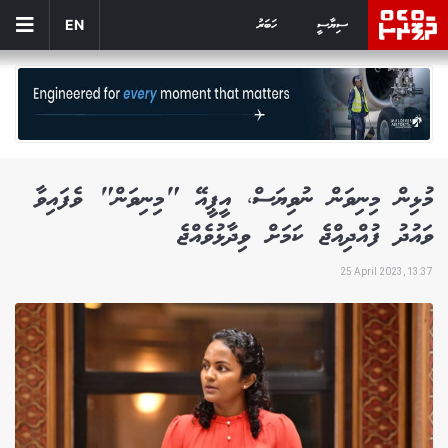
ސިޔާސީ
ހަބަރު
EN
މުޅިން މިނިވަން ނުވިޔަސް، އީޕީއޭ "މިނިވަން" ވެފައިވާ
ވައުދު ފުއްދިއްޖެ ކަމަށް ވިދާޅުވެއްޖެ
25 April 2023, 13:37