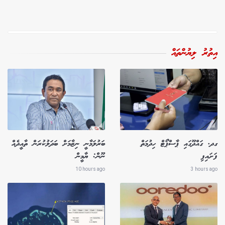
އިތުރު ލިޔުންތައް
ގދ. ގައްދޫގައި ޕާސްޕޯޓް ހިދުމަތް
ބަރުލަމާނީ ނިޒާމަށް ބަދަލުކުރަން ތާއީދެއް
ފަށައިފި
ނޫން: ޔާމީން
10 hours ago
3 hours ago