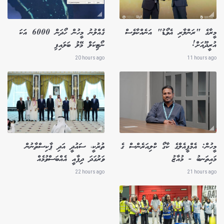
މީރާގެ "ރަންލާރި އެވޯޑު" އަނެއްކާވެސް
ގެއްލުނު މީހުން ހޯދަން 6000 އަކަ
އުރީދޫއަށް!
ނޯޓިކަލް މޭލު ބަލައިފި
20 hours ago
11 hours ago
މީހުން: އެމްޕީއެލްގެ ކާގޯ ކްލިއަރެންސް ގެ
ތުރުކީ، ސައުދީ އަދި ޕާކިސްތާނުން
މައިތަނބު - މުއާޒު
ވަރުގަދަ ދިފާއީ އެއްބަސްވުމެއް
22 hours ago
21 hours ago