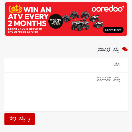
ޚިޔާލު ފާޅުކުރައްވާ
މި ހިޔާލު ފޮނުވާ'