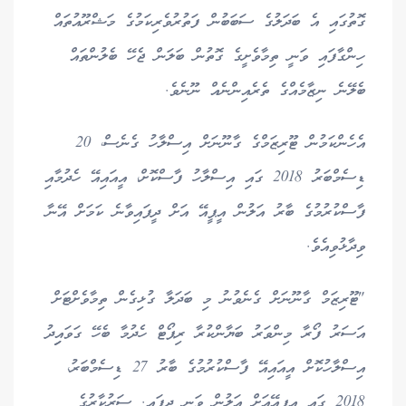
ގޮތުގައި އެ ބަދަލުގެ ސަބަބުން ފަތުރުވެރިކަމުގެ މަޝްރޫއުތައް
ހިންގާފައި ވަނީ ތިމާވެށީގެ ގޮތުން ބަލަން ޖެހޭ ބެލުންތައް
ބެލޭނެ ނިޒާމެއްގެ ތެރެއިންނެއް ނޫނެވެ.
އެހެންކަމުން ޓޫރިޒަމްގެ ގާނޫނަށް އިސްލާހު ގެނެސް، 20
ޑިސެމްބަރު 2018 ގައި އިސްލާހު ފާސްކޮށް، އީއައިއޭ ހެދުމާއި
ފާސްކުރުމުގެ ބާރު އަލުން އީޕީއޭ އަށް ދީފައިވާނެ ކަމަށް އޭނާ
ވިދާޅުވިއެވެ.
"ޓޫރިޒަމް ގާނޫނަށް ގެނެވުނު މި ބަދަލާ ގުޅިގެން ތިމާވެށްޓަށް
އަސަރު ފޯރާ މިންވަރު ބަޔާންކުރާ ރިޕޯޓް ހެދުމާ ބެހޭ ގަވައިިދު
އިސްލާހުކޮށް އީއައިއޭ ފާސްކުރުމުގެ ބާރު 27 ޑިސެމްބަރު،
2018 ގައި އީޕީއޭއަށް އަލުން ވަނީ ދީފައި. ސަރުކާރުގެ