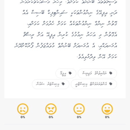
ވަސީލަތްތައް ބޭނުންވާ ކަމަށެވެ. މިހާރު މަސައްކަތްކުރަމުން
ދަނީ އީޕީއޭގެ ނިންމުންތަކަކީ ސައިންޓިފިކް ބޭސިސް އެއް
ގޮތުން ނިންމާ ނިންމުންތަކެއް ކަމަށް ހެދުމަށް ކަމަށާއި،
އެގޮތުން މި އަހަރު ނިމުމުގެ ކުރިން އީޕީއޭ އަށް ރީސާޗް
އުޅަނދަކާއި، އެ އުޅަނދަށް ބޭނުންވާ މުވައްޒަފުން ފޯރުކޮށްދޭނެ
ކަމަށް އޭނާ ވިދާޅުވިއެވެ.
ރައްޔިތުންގެ މަޖިލިސް
އީޕީއޭ
އެންވަޔަރަމަންޓް މިނިސްޓްރީ
މިނިސްޓަރު ޝައުނާ
0%
0%
0%
0%