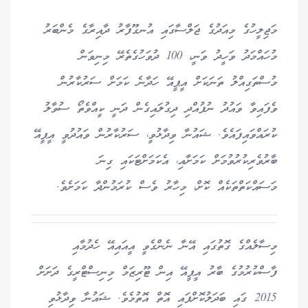
މަޖިލީހުގެ މިއަދުގެ ޖަލްސާގައި އުނގޫފާރު ދާއިރާގެ މެންބަރު
މުހައްމަދު ވަހީދު ވަނީ، 100 ދުވަހުގެތެރޭ މިނިވަން
މުސްތަގިއްލު ތަނަކަށް އީޕީއޭ ހަދާނެ ކަމަށް ސަރުކާރުން
ވެފައިވާ ވައުދު ނުފުއްދި ދިގުލައިގެން ދަނީ ކީއްވެތޯ ސުވާލު
ކުރައްވައިފައެވެ. ޝައުނާ ވިދާޅުވީ، ސަރުކާރުން ވައުދުވީ އީޕީއޭ
ބާރުވެރިކުރުވުމަށް ކަމަށާއި، އެކަމަށްޓަކައި ގިނަ
މަސައްކަތްތަކެއް ކޮށް، މިހާރު ވެސް ކުރަމުންދާ ކަމަށެވެ.
މިސާލެއްގެ ގޮތުގައި އޭނާ ނެންގެވީ އީއައިއޭ ހެދުމާއި
ފާސްކުރުމުގެ ބާރު އީޕީއޭ އިން ޓޫރިޒަމް މިނިސްޓްރީގެ ދަށަށް
2015 ގައި ބަދަލުކޮށްފައި އޮތް އޮތުމެވެ. ޝައުނާ ވިދާޅުވި