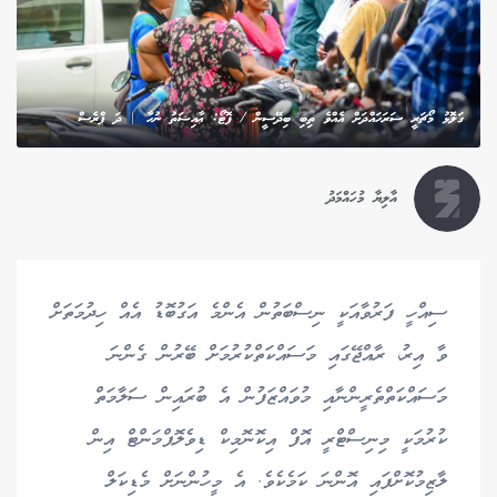
ގަލޮޅު މޯޗަރީ ސަރަހައްދަށް އެއްވެ ތިބި ބިދޭސީން / ފޮޓޯ: ޢާއިޝަތު ނުހާ | ދަ ޕްރެސް
އާލިޔާ މުހައްމަދު
ސިއްހީ ފަރުވާއަކީ ނިސްބަތުން އެންމެ އަގުބޮޑު އެއް ހިދުމަތަށް
ވާ އިރު، ރާއްޖޭގައި މަސައްކަތްކުރުމަށް ބޭރުން ގެންނަ
މަސައްކަތްތެރީންނާއި މުވައްޒަފުން އެ ބުރައިން ސަލާމަތް
ކުރުމަކީ މިނިސްޓްރީ އޮފް އިކޮނޮމިކް ޑިވެލޮޕްމަންޓް އިން
ލާޒިމުކޮށްފައި އޮންނަ ކަމެކެވެ. އެ މީހުންނަށް މެޑިކަލް