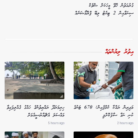
ގުރުއަތުން ހޮވޭ މީހަކަށް ޝްވެކް
ސިނަމާއިން 2 ޓިކެޓު ލިބޭ ޕްރޮމޯޝަނެއް
އިތުރު ލިޔުންތައް
މަދިރިން ރައްކާ ކެމްޕެއިން: 670 ޓަނުގެ
ހިރިމަރަދޫ ރައްޔިތުންގެ ހައްގު ގެއްލިފައިވާ
ކުނި ނަގާ ސާފުކޮށްފި
މައްސަލަ އެޗްއާރުސީއެމަށް
5 hours ago
2 hours ago