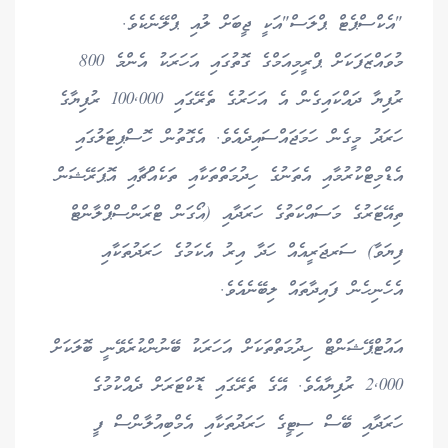
"އެކްސްޕެޓް ޕްލަސް"އަކީ ޖީބަށް ލުއި ޕްލޭނެކެވެ.
މުވައްޒަފަކަށް ޕްރީމިއަމްގެ ގޮތުގައި އަހަރަކު އެންމެ 800
ރުފިޔާ ދައްކައިގެން އެ އަހަރުގެ ތެރޭގައި 100,000 ރުފިޔާގެ
ހަރަދު މީގެން ހަމަޖައްސައިދެއެވެ. އެގޮތުން ހޮސްޕިޓަލުގައި
އެޑްމިޓްކުރުމާއި އެތަނުގެ ހިދުމަތްތަކާއި ތަކެއްޗާއި އޮޕަރޭޝަން
ތިއޭޓަރުގެ މަސައްކަތުގެ ހަރަދާއި (އޯގަން ޓްރަންސްޕްލާންޓް
ފިޔަވާ) ސަރޖަރީއެއް ހަދާ އިރު އެކަމުގެ ހަރަދުތަކާއި
އެހެނިހެން ފައިދާތައް ލިބޭނެއެވެ.
އައުޓްޕޭޝަންޓް ހިދުމަތްތަކަށް އަހަރަކު ބޭނުންކުރެވޭނީ ބޮލަކަށް
2,000 ރުފިޔާއެވެ. އޭގެ ތެރޭގައި ޑޮކްޓަރަށް ދެއްކުމުގެ
ހަރަދާއި ބޭސް ސިޓީގެ ހަރަދުތަކާއި އެމްބިއުލާންސް ފީ