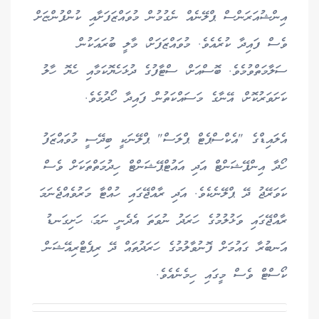
އިންޝުއަރަންސް ޕްލޭނެއް ނެގުމުން މުވައްޒަފަށާއި ކުންފުންޏަށް
ވެސް ފައިދާ ކުރެއެވެ. މުވައްޒަފަށް، މާލީ ބުރައަކުން
ސަލާމަތްވުމެވެ. ބޮސްއަށް، ސްޓާފުގެ ދުޅަހެޔޮކަމާއި ހެޔޮ ހާލު
ކަށަވަރުކޮށް، އޭނާގެ މަސައްކަތުން ފައިދާ ހޯދުމެވެ.
އެލައިޑްގެ "އެކްސްޕެޓް ޕްލަސް" ޕްލޭނަކީ ބިދޭސީ މުވައްޒަފު
ހޯދާ އިންޕޭޝަންޓް އަދި އައުޓްޕޭޝަންޓް ހިދުމަތްތަކަށް ވެސް
ކަވަރޭޖު ދޭ ޕްލޭނެކެވެ. އަދި ރާއްޖޭގައި ހުއްޓާ މަރުވެއްޖެނަމަ
ރާއްޖޭގައި ވަޅުލުމުގެ ހަރަދު ނުވަތަ އެދެނީ ނަމަ، ހަށިގަނޑު
އަނބުރާ ގައުމަށް ފޮނުވާލުމުގެ ހަރަދުތައް ދޭ ރިޕެޓްރިއޭޝަން
ކޯސްޓް ވެސް މީގައި ހިމެނެއެވެ.