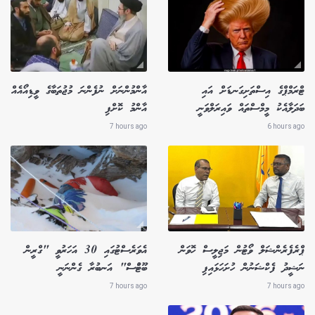
ޓްރަމްޕްގެ އިސްތަށިގަނޑަށް އައި
އާންމުންނަށް ނުފެންނަ މުޖުތަބާގެ ވީޑިއޯއެއް
ބަދަލާއެކު މީމްސްތައް ވައިރަލްވަނީ
އާންމު ކޮށްފި
7 hours ago
6 hours ago
ޕްރެފެރެންޝަލް ވޯޓުން މަޖިލީސް ހޮވަން
އެވަރެސްޓުގައި 30 އަހަރުވީ "ގްރީން
ނަޝީދު ފެކްޝަނުން ހުށަހަޅައިފި
ބޫޓުްސް" އަނބުރާ ގެންނަނީ
7 hours ago
7 hours ago