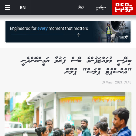
ސިޔާސީ
ހަބަރު
EN
ބިދޭސީ މުވައްޒަފުންގެ ބޭސް ފަރުވާ ޔަގީންކޮށްދެނީ
"އެކްސްޕެޓް ޕްލަސް" ޕްލޭން
09 March 2023, 09:48