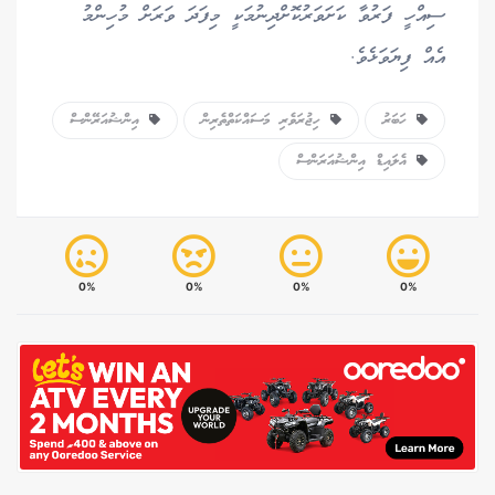
ސިއްހީ ފަރުވާ ކަށަވަރުކޮށްދިނުމަކީ މިފަދަ ވަރަށް މުހިންމު
އެއް ފިޔަވަޅެވެ.
ހަބަރު
ހިޖުރަވެރި މަސައްކަތްތެރިން
އިންޝުއަރޭންސް
އެލައިޑް އިންޝުއަރަންސް
0%
0%
0%
0%