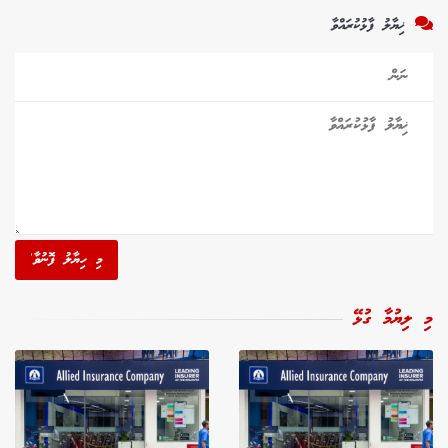
ޚިޔާލު ފާޅުކުރައްވާ
މި ހިޔާލު ފޮނުވާ'
މި ލިޔުމާ ގުޅޭ