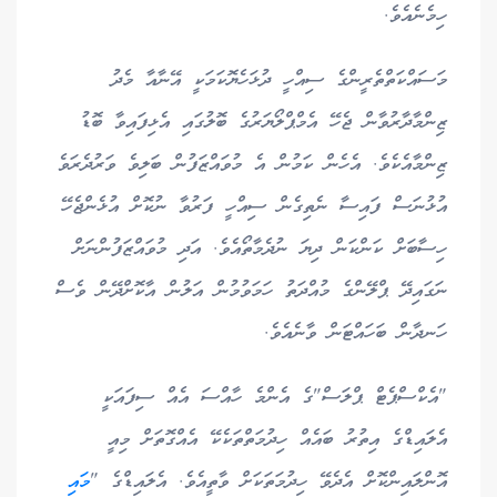
ހިމެނެއެވެ.
މަސައްކަތްތެރީންގެ ސިއްހީ ދުޅަހެޔޮކަމަކީ އޭނާއާ މެދު
ޒިންމާދާރުވާން ޖެހޭ އެމްޕްލޯޔަރުގެ ބޮލުގައި އެޅިފައިވާ ބޮޑު
ޒިންމާއެކެވެ. އެހެން ކަމުން އެ މުވައްޒަފުން ބަލިވެ ވަރުދެރަވެ
އުޅުނަސް ފައިސާ ނެތިގެން ސިއްހީ ފަރުވާ ނުކޮށް އުޅެންޖެހޭ
ހިސާބަށް ކަންކަން ދިޔަ ނުދެމާތޯއެވެ. އަދި މުވައްޒަފުންނަށް
ނަގައިދޭ ޕްލޭންގެ މުއްދަތު ހަމަވުމުން އަލުން އާކޮށްދޭން ވެސް
ހަނދާން ބަހައްޓަން ވާނެއެވެ.
"އެކްސްޕެޓް ޕްލަސް"ގެ އެންމެ ހާއްސަ އެއް ސިފައަކީ
އެލައިޑްގެ އިތުރު ބައެއް ހިދުމަތްތަކެކޭ އެއްގޮތަށް މިއީ
އޮންލައިންކޮށް އެދެވޭ ހިދުމަތަކަށް ވާތީއެވެ. އެލައިޑްގެ "
މައި