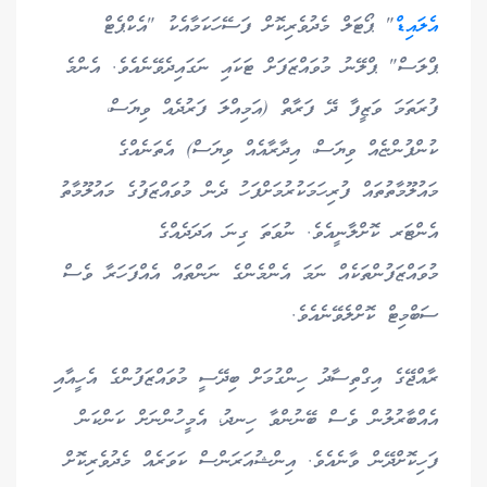
އެލައިޑް
" ޕޯޓަލް މެދުވެރިކޮށް ފަސޭހަކަމާއެކު "އެކްޕެޓް
ޕްލަސް" ޕްލޭނު މުވައްޒަފަށް ޓަކައި ނަގައިދެވޭނެއެވެ. އެންމެ
ފުރަތަމަ ވަޒީފާ ދޭ ފަރާތް (އަމިއްލަ ފަރުދެއް ވިޔަސް،
ކުންފުންޏެއް ވިޔަސް، އިދާރާއެއް ވިޔަސް) އެތަނެއްގެ
މައުލޫމާތުތައް ފުރިހަމަކުރުމަށްފަހު ދެން މުވައްޒަފުގެ މައުލޫމާތު
އެންޓަރ ކޮށްލާނީއެވެ. ނުވަތަ ގިނަ އަދަދެއްގެ
މުވައްޒަފުންތަކެއް ނަމަ އެންމެންގެ ނަންތައް އެއްފަހަރާ ވެސް
ސަބްމިޓް ކޮށްލެވޭނެއެވެ.
ރާއްޖޭގެ އިގްތިސާދު ހިންގުމަށް ބިދޭސީ މުވައްޒަފުންގެ އެހީއާއި
އެއްބާރުލުން ވެސް ބޭނުންވާ ހިނދު، އެމީހުންނަށް ކަންކަން
ފަހިކޮށްދޭން ވާނެއެވެ. އިންޝުއަރަންސް ކަވަރެއް މެދުވެރިކޮށް